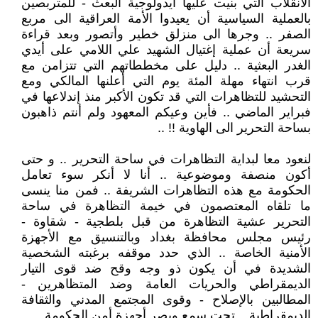
الانقلاب التي بنيت عليها أيدولوجية البعث - للمتربصين
بالعملية السياسية أن يعيدوا الأمة العراقية الى مربع
الصفر .. وجرها الى منزلق خطير وأتصور وبعد قراءة
سريعة أن عملية إغتيال الشهيد علي اللامي على أيدي
الغدر البعثية .. دليل على مخططاتهم التي تتزامن مع
قرب انتهاء مهلة المئة يوم التي أعلنها المالكي ومع
التحشيد للتظاهرات التي قد تكون الأكبر منذ إندلاعها في
فبراير الماضي .. فأين وعيكم المعهود ولم أنتم ذاهبون
بساحة التحرير الى الهاوية !! ..
لنعود معا لبداية التظاهرات في ساحة التحرير .. و حتى
أكون منصفة وموضوعية .. أنا لا أنكر سوء تعامل
الحكومة مع هذه التظاهرات الشريفة .. فمن منا ينسى
ما تلقاه المعتصمون في خيمة التظاهرة في ساحة
التحرير عشية التظاهرة من قبل بلطجية - شقاوة -
رئيس مجلس محافظة بغداد وبالتنسيق مع الأجهزة
الأمنية الخاصة .. الذي حدد موقفه برغبته الشخصية
الشديدة في أن يكون ذو وجه وقح ضد قوى التيار
الديمقراطي والحريات العامة وضد المتظاهرين -
المطالبين بالإصلاح - وقوى المجتمع المدني والثقافة
الديمقراطية .. تحت سمع وبصر أجهزة أمن الحكومة.