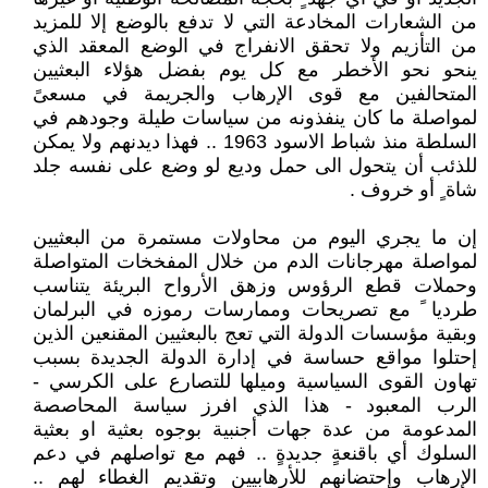
من الشعارات المخادعة التي لا تدفع بالوضع إلا للمزيد
من التأزيم ولا تحقق الانفراج في الوضع المعقد الذي
ينحو نحو الأخطر مع كل يوم بفضل هؤلاء البعثيين
المتحالفين مع قوى الإرهاب والجريمة في مسعىً
لمواصلة ما كان ينفذونه من سياسات طيلة وجودهم في
السلطة منذ شباط الاسود 1963 .. فهذا ديدنهم ولا يمكن
للذئب أن يتحول الى حمل وديع لو وضع على نفسه جلد
شاة ٍ أو خروف .
إن ما يجري اليوم من محاولات مستمرة من البعثيين
لمواصلة مهرجانات الدم من خلال المفخخات المتواصلة
وحملات قطع الرؤوس وزهق الأرواح البريئة يتناسب
طرديا ً مع تصريحات وممارسات رموزه في البرلمان
وبقية مؤسسات الدولة التي تعج بالبعثيين المقنعين الذين
إحتلوا مواقع حساسة في إدارة الدولة الجديدة بسبب
تهاون القوى السياسية وميلها للتصارع على الكرسي -
الرب المعبود - هذا الذي افرز سياسة المحاصصة
المدعومة من عدة جهات أجنبية بوجوه بعثية او بعثية
السلوك أي باقنعةٍ جديدةٍ .. فهم مع تواصلهم في دعم
الإرهاب وإحتضانهم للأرهابيين وتقديم الغطاء لهم ..