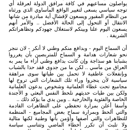
يواصلون مساعيهم في كافة مرافق الدولة لعرقلة أي
توجه سياسي يسعى لتغيير الواقع المأساوي الذي ورثناه
من النظام المقبور ويسعون لإفشال أية مبادرة من شانها
الانتقال أو التحول إلى الحالة الأفضل .. والأمر أنهم
يسعون اليوم علنا وبينكم لاستغلال جهودكم وتظاهراتكم
الشريفة .
أن السماح اليوم - وبدافع منكم وطني لا أنكر - لان ننجر
نحو شعارات هدامة و السماح للمتربصين بأن يغرروا
بشبابنا هو سذاجة وإن كانت بدافع وطني أزاء ما يمر به
العراق من مآسي .. لكن ما من جدوى فقد حذا بالشباب
وبإنفعلات عاطفية لا تحمل بين طياتها سوى مراهقة
سياسية لأن ينجروا وراء تلك الشعارات التي تروج لها
مجاميع تحت غطاء العلمانية وشخوص يدعون العلمانية
ولكن بين طيات حديثهم نلحظ النفس البعثي و الأجندة
الخاصة والفئوية والخارجية .. وبين يدي ما يؤكد ذلك ..
وأسفا أعلن بمرارة تحفظي على التظاهرات القادمة
والتي ألحظ وبمرارة سماح بعض المجاميع - المنظمة
للتظاهرات والتي أصفها وأؤمن بأنها وطنية لكنها مثالية
ولا تلبث أن تكرر أخطاء الماضي وتتناسى سياسة