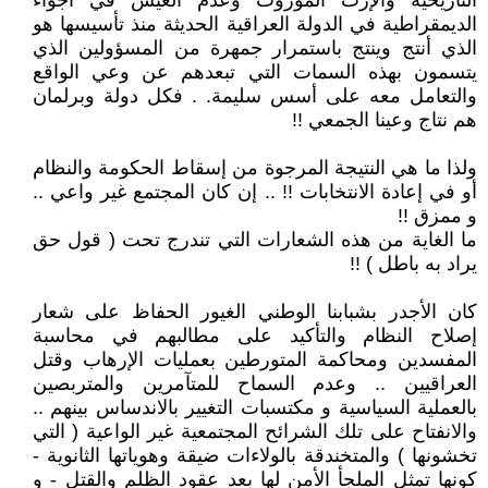
التاريخية والإرث الموروث وعدم العيش في أجواء
الديمقراطية في الدولة العراقية الحديثة منذ تأسيسها هو
الذي أنتج وينتج باستمرار جمهرة من المسؤولين الذي
يتسمون بهذه السمات التي تبعدهم عن وعي الواقع
والتعامل معه على أسس سليمة. . فكل دولة وبرلمان
هم نتاج وعينا الجمعي !!
ولذا ما هي النتيجة المرجوة من إسقاط الحكومة والنظام
أو في إعادة الانتخابات !! .. إن كان المجتمع غير واعي ..
و ممزق !!
ما الغاية من هذه الشعارات التي تندرج تحت ( قول حق
يراد به باطل ) !!
كان الأجدر بشبابنا الوطني الغيور الحفاظ على شعار
إصلاح النظام والتأكيد على مطالبهم في محاسبة
المفسدين ومحاكمة المتورطين بعمليات الإرهاب وقتل
العراقيين .. وعدم السماح للمتآمرين والمتربصين
بالعملية السياسية و مكتسبات التغيير بالاندساس بينهم ..
والانفتاح على تلك الشرائح المجتمعية غير الواعية ( التي
تخشونها ) والمتخندقة بالولاءات ضيقة وهوياتها الثانوية -
كونها تمثل الملجأ الأمن لها بعد عقود الظلم والقتل - و