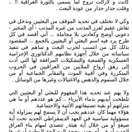
كانت و لازالت تروج لما يسمى بالثورة العراقية !! ..
وقلت حذار حذار من عودة البعث .
وكي لا نختلف في تحديد الموقف من البعثيين وندخل في
نقاش عقيم لفرز المذنب من غيره المذنب - أي المجبر -
دعوني أوضح وكعادتي بلا مجاملة ... أني أقصد في كل
طرح يرد فيه اسم البعثي أو البعثيين بالجمع ... المقصود
بذلك كل من انتسب لحزب البعث و ساهم في تنفيذ
سياساته من خلال أجهزة نظامهم الدكتاتوري الإجرامية
العسكرية والقمعية والتشكيلات المرافقة لها التي أدت
إلى زهق أرواح الملايين من العراقيين في الحروب
المتكررة وفي أقبية الموت والمقابر الجماعية أو من
خلال السموم والدهس والاغتيالات وغيرها من الوسائل .
ولا يهم عند تحديد هذا المفهوم للبعثي أو البعثيين التي
تلطخت أيديهم بدماء الأبرياء .. كم هو عددهم أو ما هي
منزلتهم أو بقية تصنيفاتهم الأثنية والاجتماعية.
هؤلاء مهما كان عددهم يجب أن لا يسمح لهم بمزاولة أية
مسؤولية سياسية في العهد الديمقراطي الجديد تحت أية
صيغةٍ أو من خلال أية هيئة ٍ تتصدى لمهام بناء العراق
الجديد أو في أي جهد ٍ بحجة المصالحة الوطنية أو غيرها