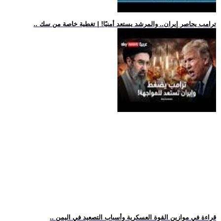
.. ترامب يحاصر إيران.. والمرشد يستعد أمنيًا! | تغطية خاصة من سك
.. قراءة في موازين القوة العسكرية وأسباب التصعيد في اليمن