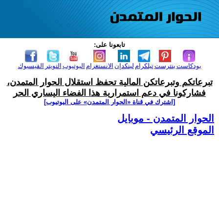
تابعونا على:
بودكاست
بنترست
تيلكرام
لينكدإن
الانستغرام
اليوتيوب
التويتر
الفيسبوك
تبرعاتكم وتبرعاتكن المالية تحفظ استقلال الحوار المتمدن،
فشاركونا في دعم استمرارية هذا الفضاء اليساري الحر
[اشترك في قناة ‫«الحوار المتمدن» على اليوتيوب]
الحوار المتمدن - موبايل
الموقع الرئيسي