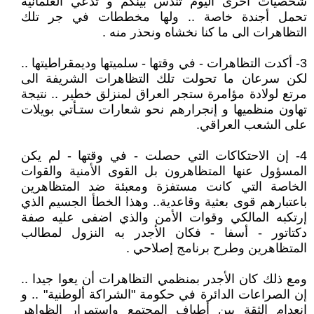
شخصيات أخرى اليوم تندس بينكم و تدعي العلمانية
تحمل أجندة خاصة .. ولها مخططات في جر تلك
التظاهرات الى ما كنا نخشاه ونحذر منه .
3- أكدت التظاهرات - في وقتها - سلميتها وديمقراطيتها ..
لكن سرعان ما تحولت تلك التظاهرات الشريفة الى
مرتع لولادة مؤامرة ستجر العراق لمنزلق خطير .. نتيجة
تهاون منظميها و إنجرارهم نحو شعارات ستـأتي بويلات
على الشعب العراقي.
4- إن الاحتكاكات التي حصلت - في وقتها - لم يكن
المسؤول عنها المتظاهرون بل القوى الأمنية والقوات
الخاصة التي كانت مستفزة ومعبئة ضد المتظاهرين
باعتبارهم قوى بعثية وقاعدية.. وهذا الخطأ الجسيم الذي
إرتكبه المالكي وقوات الأمن والذي اضفى عليه صفة
دكتاتور - أسفا - فكان الأجدر به النزول لمطالب
المتظاهرين وطرح برنامج إصلاحي .
ومع ذلك كان الأجدر بمنظمي التظاهرات أن يعوا جيدا ..
إن الصراعات الدائرة في حكومة "الشراكة ألوطنية" .. و
إنعدام الثقة بين أطياف المجتمع واستمرار الظواهر