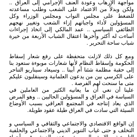
مواجهة الإرهاب وعودة العنف الإجرامي إلى العراق ..
ولكن وبدلاً من الاعتماد على الشعب وطلب مساعدته
للضغط على مجلس النواب ومجلس الوزراء وكل
المسؤولين لأداء واجباتهم إزاء الشعب وتغيير نهجهم
الطائفي السياسي .. عمد المالكي إلى اتخاذ إجراءات
أساءت له أكثر وأخرها اعتقال الشباب الأربعة من خيرة
شباب ساحة التحرير .
ومع كل ذلك لازلت متحفظة على رفع شعار إسقاط
الحكومة وإسقاط النظام لأنها شعارات موبوءة ستعود بنا
إلى حقبة مظلمة شئنا أم أبينا .. وسيعاد سيناريو التناحر
على الكرسي بين من يدعون العلمانية وسينقلبون عليكم
متى ما سنحت لهم الفرصة .
علينا أن نعي أن ما يعانيه الكثير من العاملين في
السياسة في العراق و المسؤولين الحاليين .. وهو المرض
الذي يعاد إنتاجه في المجتمع العراقي بسبب الأوضاع
السيئة التي سادت في العراق طيلة عقود طويلة.
إن الواقع الاقتصادي والاجتماعي والثقافي و السياسي و
التخلف و حتى غياب التنوير الديني والاجتماعي والخلفية