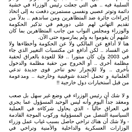
السلبية فيه .. هي التي جعلت رئيس الوزراء في خشية
دائمة وتوتر عصبي ونفسي مستمرين دفعت به إلى اتخاذ
إجراءات جائرة ضد المتظاهرين ومن ساندهم .. بدلاً من
تقديم التهاني لهم على دورهم في تذكير الحكومة
والوزراء ومجلس النواب من جانب المتظاهرين بما كان
عليهم أن يقوموا به ولم يمارسوه حتى الآن.
هنا لا أدافع عن المالكي ولا عن الحكومة وأخطاءها ولا
عن الفساد .. لكن أدافع عن مكتسبات التغيير الذي جاء
في 2003 وإن كان مبتورا .. فلا للعودة بالعراق لحقبة
مظلمة أخرى .. أو الخروج من حقبة مظلمة والدخول
بأخرى .. ولا للإنجرار نحو تناحر قوى جديدة تدعي
العلمانية و تحمل أجندة شوفينية وخارجية .. ومدعومة
من قبل أستخبارات دول خارجية !!
و لا شك أن رئيس الوزراء في وضع غير سهل بل صعب
ومعقد جداً اليوم وأنه ليس الوحيد المسؤول عما يجري
في العراق حالياً - الذي يحاول شركاءه في العملية
السياسية التنصل من المسؤولية وركوب الموجة القادمة
- ولا شك أن هناك تراخي حاصل بسبب غياب عمل وزراء
الوزارات العسكرية والداخلية والأمنية وتراخي في