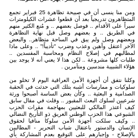
ومن منا ينسى أن في صبيحة تظاهرة 25 فبراير تجمع
المتظاهرون تدريجياً بعد أن قطعوا عشرات الكيلومترات
سيراً على الأقدام .. فوصل بعضهم .. و مُنع الكثير منهم
في الطريق .. و بعضهم وصل قبل نهاية التظاهرة
وبعضهم وصل ولم يبق في الساحة متظاهر.. والبعض
الآخر اعتقل وأهين وعذب وضرب "تأديباً!" .. وعلى ماذا
لمطالبهم في إصلاح النظام ومحاسبة المفسدين ..
طلبات كلها مشروعة .. لكن هذا لا يعني أنه لا يوجد بين
هؤلاء الشبيبة مندسين ومتآمرين .
وكلنا نتفق أن أجهزة الأمن العراقية اليوم لا تخلو من
سلوكيات و ممارسات أشبه بتلك التي حدثت في الحقبة
الصدامية و البعثية .. وكأن بعض الساسة أصبحوا ورثة
شرعيين لسلوك البعث المقبور .. وقلت في مقال سابق
كيف أعتذر المالكي للبعثيين بمهاجمة مقرات الحزب
الشيوعي هذا الحزب الوطني العريق ذو التأريخ النضالي
.. وكيف سلكت أجهزة الأمن سلوكا منافيا لحقوق
الإنسان والدستور باعتقال شباب التحرير - المطالبين
بالإصلاح - وإجبارهم على التوقيع بعدم المشاركة بأي