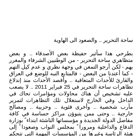
ساحة التحرير .. والصعود الى الهاوية
بطرحي هذا سأثير حفيظة بعض الأصدقاء .. و بعض
متظاهري ساحة التحرير - من الوطنيين الشرفاء والمغرر
بهم - لكن أرجو التمعن في وجهة نظري و عدم كيل التهم
- كما أعتدنا من البعض - فالمتابع النبه للوضع في العراق
والقارئ للأحداث المتعاقبة .. وأقصد الأحداث منذ إندلاع
تظاهرات ساحة التحرير في 25 فبراير 2011 .. لا يصعب
عليه تشخيص أن هناك محاولات ومؤامرات تحاك في
الداخل وفي الخارج لاستغلال تلك التظاهرات لتمرير
مآرب شخصية .. وأخرى فئوية .. وحزبية .. ومصالح
خارجية .. وحتى ممن يتبوؤن مراكز حساسة في كافة
مفاصل الدولة الجديدة و مؤسساتها الناشئة ابتداء ً بوزارة
الدفاع والداخلية ومرورا ً بمجلس النواب وصعودا ً إلى
هيئة الرئاسة وغيرها من المؤسسات المهمة التي تتحكم