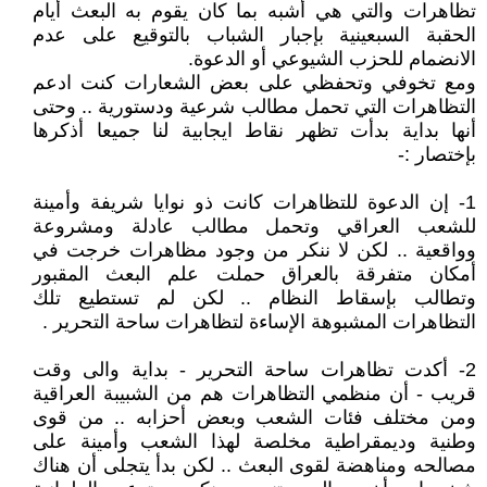
تظاهرات والتي هي أشبه بما كان يقوم به البعث أيام
الحقبة السبعينية بإجبار الشباب بالتوقيع على عدم
الانضمام للحزب الشيوعي أو الدعوة.
ومع تخوفي وتحفظي على بعض الشعارات كنت ادعم
التظاهرات التي تحمل مطالب شرعية ودستورية .. وحتى
أنها بداية بدأت تظهر نقاط ايجابية لنا جميعا أذكرها
بإختصار :-
1- إن الدعوة للتظاهرات كانت ذو نوايا شريفة وأمينة
للشعب العراقي وتحمل مطالب عادلة ومشروعة
وواقعية .. لكن لا ننكر من وجود مظاهرات خرجت في
أمكان متفرقة بالعراق حملت علم البعث المقبور
وتطالب بإسقاط النظام .. لكن لم تستطيع تلك
التظاهرات المشبوهة الإساءة لتظاهرات ساحة التحرير .
2- أكدت تظاهرات ساحة التحرير - بداية والى وقت
قريب - أن منظمي التظاهرات هم من الشبيبة العراقية
ومن مختلف فئات الشعب وبعض أحزابه .. من قوى
وطنية وديمقراطية مخلصة لهذا الشعب وأمينة على
مصالحه ومناهضة لقوى البعث .. لكن بدأ يتجلى أن هناك