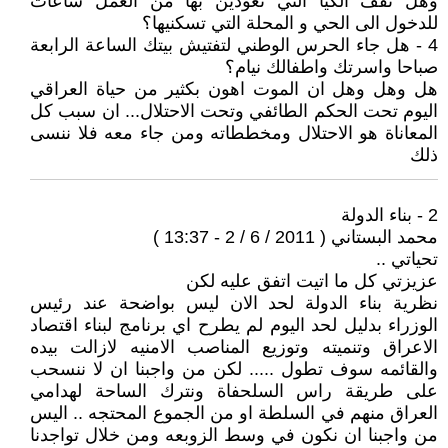
وهل تقف الكيا التي تعودين بها من العمل ساعات
للدخول الى الحي و المحلة التي تسكنيها؟
4 - هل جاء الحرس الوطني لتفتيش بيتك الساعة الرابعة
صباحا واسرتك واطفالك نيام؟
هل وهل وهل ان الموت اهون بكثير من حياة العراقي
اليوم تحت الحكم الطائفي وتحت الاحتلال... ان سبب كل
المعاناة هو الاحتلال ومخططاته ومن جاء معه فلا ننسى
ذلك
2 - بناء الدولة
محمد البستاني ( 2011 / 6 / 2 - 13:37 )
تحياتي ..
عزيزتي كل ما اتيت اتفق عليه لكن
نظرية بناء الدولة لحد الان ليس بواضحة عند رئيس
الوزراء بدليل لحد اليوم لم يطرح اي برنامج لبناء اقتصاد
الاعراق وتنميته وتوزيع المناصب الامنيه لازالت بيده
والقائمه سوف تطول ..... لكن من واجبنا ان لا ننسحب
على طريقة راس السلحفاة ونترك الساحة لهدامي
العراق منهم في السلطة او من الجموع المحتجه .. اليس
من واجبنا ان نكون في وسط الزوبعه ومن خلال تواجدنا