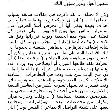
بمصير العباد وتدير شؤون البلاد .
وكي لا نختلف .. لقد ذكرت في مقالات سابقة لشباب
التظاهرات .. (( إن أي حركة ثورية ونضالية تتطلّع إلى
أهداف بعيدة ينبغي لها أن تحرص أشدّ الحرص على
استمرار التماس بينها وبين الجمهور .. وأن تدرس كل
قضيّة على ضوء هذه الحقيقة وتوجه قراراتها وفق هذا
الاتجاه )) وقلت أيضا ((علينا أن نتجنّب من ثم كل ما من
شأنه إضعاف تأثيرها في الجماهير الشعبية .. يحدوها إلى
ذلك اقتناعها التام بأن ما من مشروع عظيم يمكن أن
يتحقق بدون مساهمة هذه الجماهير )) و قلت أيضا (( أن
الحركة تفقد طابعها الثوري أو الإصلاحي يوم يزداد عدد
أعضائها زيادة غير طبيعية على أثر إحرازها انتصارا ما ..
لأن فتح الباب لمن هب ودب في التظاهرات - المنادية
بالإصلاح - لكسب العدد وتوسيع القاعدة الجماهيرية خلال
وقت قصير .. قد يسهل تسرب الكثير من العناصر النفعية
و الانتهازية ومن يحمل أجندة فئوية وخارجية .. وحتى من
المتربصين بالعملية السياسية )) .. وقلت وحذرت مرارا
وتكرارا من مخططات البعث .. ومؤامراته .. ومجاميع
بعينها على شبكة التواصل الاجتماعي ( الفيس بوك ) التي