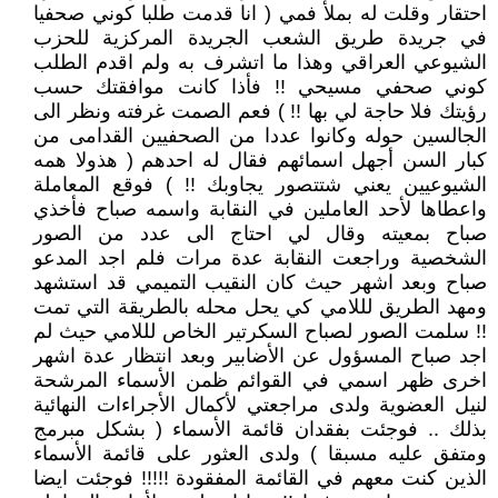
احتقار وقلت له بملأ فمي ( انا قدمت طلبا كوني صحفيا
في جريدة طريق الشعب الجريدة المركزية للحزب
الشيوعي العراقي وهذا ما اتشرف به ولم اقدم الطلب
كوني صحفي مسيحي !! فأذا كانت موافقتك حسب
رؤيتك فلا حاجة لي بها !! ) فعم الصمت غرفته ونظر الى
الجالسين حوله وكانوا عددا من الصحفيين القدامى من
كبار السن أجهل اسمائهم فقال له احدهم ( هذولا همه
الشيوعيين يعني شتتصور يجاوبك !! ) فوقع المعاملة
واعطاها لأحد العاملين في النقابة واسمه صباح فأخذي
صباح بمعيته وقال لي احتاج الى عدد من الصور
الشخصية وراجعت النقابة عدة مرات فلم اجد المدعو
صباح وبعد اشهر حيث كان النقيب التميمي قد استشهد
ومهد الطريق لللامي كي يحل محله بالطريقة التي تمت
!! سلمت الصور لصباح السكرتير الخاص لللامي حيث لم
اجد صباح المسؤول عن الأضابير وبعد انتظار عدة اشهر
اخرى ظهر اسمي في القوائم ظمن الأسماء المرشحة
لنيل العضوية ولدى مراجعتي لأكمال الأجراءات النهائية
بذلك .. فوجئت بفقدان قائمة الأسماء ( بشكل مبرمج
ومتفق عليه مسبقا ) ولدى العثور على قائمة الأسماء
الذين كنت معهم في القائمة المفقودة !!!!! فوجئت ايضا