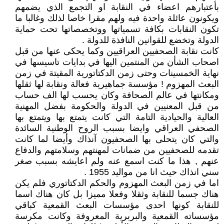
بأعتبارهم اعضاء في النقابة او التجمع الذي يضمهم
ويكونون عائلة واحدة فيه ولهم مقرا خاصا لذلك وغالبا ما
تكون النقابات بكافة تسمياتها ووتخصصاتها تحت حماية
الدولة وتخضع للقوانين النافذة للدولة .
كانت نقابة الصحفيين العراقيين وكما يحكى عنها من قبل
اصحاب الشأن من المنتمين اليها في بدايات تاسيسها في
نهاية الخمسينات وحتى زمن الدكتاتورية المقيتة في زمن
البعث المهزوم ! مؤسسة جماهيرية فعالة ونقابة لها ثقلها
ومكانتها في عالم الصحافة وكان يحسب لها الف حساب
من قبل المعنيين في الدولة والحكومة بفضل المهنية
العالية والحيادية التامة التي كانت يتمتع بها ويتمتع بها
الصحفي العراقي وايضا بسبب الروح الوطنية السائدة
والتي كان يتحلى بها الصحفيون آنذاك وأيضا لما كانت
تقدمه للصحفيين من ضمانات لمهنتهم وسلامتهم والدفاع
عنهم , هذا ما كنت اسمع عنه ولم اعايشه بسبب صغر
سني انذاك حيث انا من مواليد 1955 .
اما في زمن البعث المهزوم والحكم الدكتاتوري فلم يكن
هناك جسما للنقابة وثقلا وفعلا مميزا بل كان هناك اسما
للنقابة كونها احدى مؤسسات البعث القمعية كباقي
مؤسساته القمعية والبربرية المعروفة وكانت مكرسة