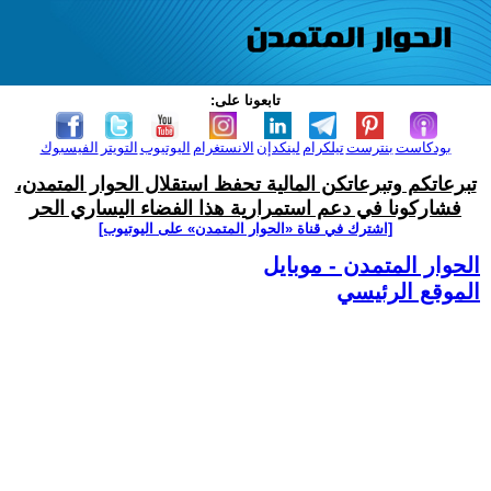
تابعونا على:
بودكاست
بنترست
تيلكرام
لينكدإن
الانستغرام
اليوتيوب
التويتر
الفيسبوك
تبرعاتكم وتبرعاتكن المالية تحفظ استقلال الحوار المتمدن،
فشاركونا في دعم استمرارية هذا الفضاء اليساري الحر
[اشترك في قناة ‫«الحوار المتمدن» على اليوتيوب]
الحوار المتمدن - موبايل
الموقع الرئيسي