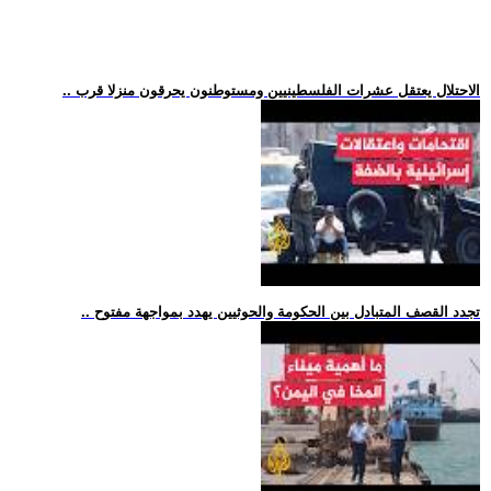
.. الاحتلال يعتقل عشرات الفلسطينيين ومستوطنون يحرقون منزلا قرب
.. تجدد القصف المتبادل بين الحكومة والحوثيين يهدد بمواجهة مفتوح