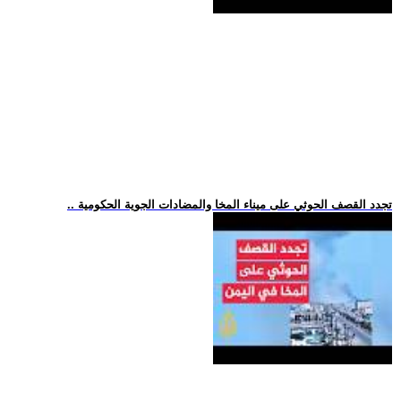
.. تجدد القصف الحوثي على ميناء المخا والمضادات الجوية الحكومية