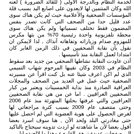
لخدمة النظام وبالدرجة الأولى ( للقائد الضرورة ) لعنه
الله وكان المنتمين لها لايعدون على اصابع اليد بسبب قلة
المؤسسات الصحفية والأعلامية حيث لم يكن هناك سوى
عدد قليل جدا من الصحف التي كانت تصدر بنفس
المضمون فقط تختلف تسمياتها ولم يكن هناك سوى
محطة تلفزيونية واحدة رئيسية 70% من بثها مكرس
للمهزوم صدام وزياراته وتفاهاته آنذاك , لذا لايمكن ان
نقول بأن نقابة الصحفيين في ذلك الزمن الغابر كان
امتدادا لعمل النقابة منذ تأسيسها .
أذن عاودت النقابة نشاطها الصحفي من جديد بعد سقوط
النظام في 2003 وكان نقيبها المرحوم شهاب التميمي
الذي لم اكن اعرف شيئا عنه بل كنت اقرأ عن مسيرته
الصحفية حيث عمل في العديد من الصحف والمجلات
العراقية الصادرة منذ بداية الخمسينات ويعتبر من كبار
الصحفيين العراقيين . اما عن من هي نقابة الصحفيين
العراقيين والتي عرفتها بحلتها المتهرئة منذ عام 2006
وحتى منتصف عام 2009 بسبب كثرة مراجعاتي لها
لغرض الحصول على هوية العضوية التي لم احصل عليها
حتى مغادرتي البلد ولحد الآن , هنا سوف اسرد بعضا
أقول بعضا لأن ما شاهدته لو اردت تدوينه سيحتاج بالتاكيد
الى صفحات عديدة ترهق القاريء وهذا ما لااحبذه انا .