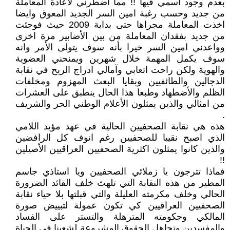
بعدم وجود اسمي فيها !! مما اضطرني لأعادة المعاملة
من جديد وحسب رغبة امين السر الجديد المعوق وايضا
اخذت المعاملة مجراها حتى بداية 2009 حيث فوجئت
من جديد بفقدان المعاملة من بين الأضابير مرة اخرى
وواعدني امين السر خيرا بأنه سوف يتولى الأمر وانه
سوف يكمل المهمة خلال شهرين ويمنحني العضوية
والهوية ولكن راحت اتعابي وآمالي ادراج الريح في نقابة
الدجالين والطائفيين وبقايا البعث المهزوم ومخلفات
الظلم والأضطهاد وطبعا هذا الحال ينطبق على العشرات
من امثالي والذين يمثلون الأعلام الوطني الحر والشريف
.
هذه هي نقابة الصحفيين الحالية في عهد مؤيد اللامي
الذي اصبح نقيبا للصحفيين رغم انوف كل الرافضين
والذين كانوا يمثلون اكثرية الصحفيين العراقيين الأصيلين
!!
فماذا تترجون يا زملائي الصحفيين ويا استاذي جاسم
المطير من هذه النقابة التي تلهث خلف القائد الضرورة
الحالي وخلف مكرمته العليلة والتي قبلتها بلا حياء نقابة
الصحفيين العراقيين كي تكون عمولة لتبييض صورة
المالكي وحكومته المترهلة والتستر على الفساد
والمفسدين وتجاهل الحقوق المشروعة لشعبنا في الحياة