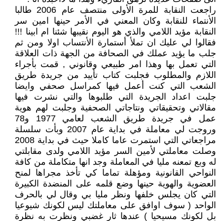
راجعت النقابة للمرة الأولى منتصف عام 2006 طالبا
الأنتماء للنقابة وكان المعني في الأمر حينها امين سر
النقابة مؤيد اللامي والذي هو اليوم نقيبها شئنا ام ابينا !!!
فقالوا لي عليك ان تملأ أستمارة الأنتساب اولا ومن ثم
جلب ما يؤيد عملك في الصحافة من الجهة ذات العلاقة
التي تعمل بها وهذا امر طبيعي وقانوني , قمت بأجراء
اللازم والمطلوب فجلبت كتاب تأييد من جريدة طريق
الشعب التي كنت أعمل فيها كمراسل صحفي وايضا
جلبت اعداد الجريدة التي طلبوها والتي نشرت فيها
مقالاتي وتحقيقاتي ونتاجاتي الصحفية وجلبت لهم هوية
عمل في جريدة طريق الشعب لعامي 1977 و78
وروجت لي معاملة في بداية عام 2007 وبأت سلسلة
مراجعاتي التي استمرت عاما كاملا حيث في بداية 2008
وصلت معاملتي لأمين السر مؤيد اللامي ولدى مقابلتي
له وبع تمعنه مليا في المعاملة وجد انها متكاملة من كافة
النواحي القانونية ومؤهلة تماما كي تأخذ مجراها لمنح
العضوية والهوية حينها وضع قلمه على المنضدة الكبيرة
التي كان يجلس خلفها ونظر مليا بي وقال لي بالحرف
الواحد ( سوف اوافق على معاملتك ليس لكونك شيوعيا
بل لكونك مسيحيا ) عندها ثار غضبي ونظرت به نظرة