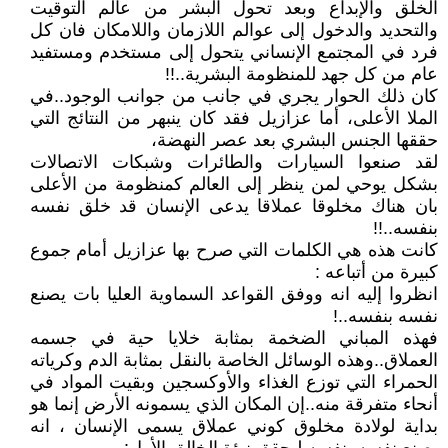
الخلق والإبداع وبعد تحول البشر من عالم التوقيت
والتحديد والدخول إلى عوالم اللازمان واللامكان فان كل
فرد في المجتمع الإنساني يتحول إلى مستخدم ومستفيد
عام من كل جهد للمنظومة البشرية..!!
كان ذلك الحوار يجري في جانب من جوانب الوجود..في
الملا الأعلى، أما عزازيل فقد كان ينبهر من النتائج التي
حققها الجنس البشري بعد عصر النهضة،
لقد صنعوا السيارات والطائرات وشبكات الاتصالات
بشكل يوحي لمن ينظر إلى العالم كمنظومة من الأعلى
بان هناك مخلوقا عملاقا يدعى الإنسان قد خلق نفسه
بنفسه..!!
كانت هذه هي الكلمات التي صرح بها عزازيل أمام جموع
كبيرة من أتباعه :
انظروا إليه انه ووفق القواعد السماوية العليا بات يصنع
نفسه بنفسه..!
فهذه المباني الضخمة بمثابة خلايا حية في جسمه
العملاق..وهذه الوسائل الخاصة بالنقل بمثابة الدم وكرياته
الحمراء التي توزع الغذاء والأوكسجين وبقيت المواد في
أنحاء متفرقة منه..إن المكان الذي يسمونه الأرض إنما هو
بداية لولادة مخلوق كوني عملاق يسمى الإنسان ، انه