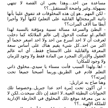
مساعدة من احد…وهذا يعني ان القصة لا تنتهي
بسهولة..وغير واضحة المستقبل..؟؟
- لكن المهم ..هو إن هذه المخلوقات قد تتفوق علينا بأنها
ذاتية البرمجة(لها القابلية على التعلم) لكنها أولا وأخيرا
أبطا منا آلاف المرات؟؟
- البطئ والسرعة مسالة نسبية ومؤقتة بالنسبة لهذا
العالم..لو تمكنت الدخول إلى عالم الملائكة كما دخلت
لعرفت أن لا احد أسرع من احد ولا احد اصغر حجما أو
اكبر من احد..كل شيء يقيم هناك على أساس سعة
المعرفة والقابلية على الاستنتاج فقط.. أي انه عالم
العقول والإدراك المجرد من المادة فقط ولا وجود للزمان
ولا وجود للمكان!
- اها..ولهذا السبب فأنت مستاء يا سيدي..مخلوق ذاتي
التعلم قادم في الطريق..وربما أصبحنا جميعا تحت
إمرته؟؟
وهنا صاح به عزازيل:
- لن أكون تحت إمرة احد عدا جبريل..وخصوصا تلك
الحيوانات البطيئة الغبية..لا اعتقد إن ذلك سيحدث..لكن لا
بد من معرفة موقع ذلك المخلوق في الخارطة الإدارية
للملكة الإلهية ..؟؟