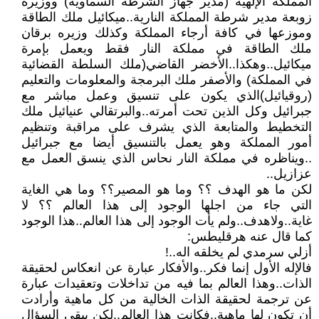
المملكة الإلهية (مدير جهاز الشرطة السماوية) ووزيره
زوبعة مدير شرطة المملكة النارية..ميكائيل ملك الطاقة
وموزعها في كافة أرجاء المملكة وكذلك وزيره برقان
ملك الطاقة في مملكة النار فقط ويعمل بإمرة
ميكائيل..وهكذا..الأخضر القاضي(ملك السلطة القضائية
في المملكة) والأصفر ملك البرمجة والمعلومات والتعليم
(روقيائيل)الذي يكون على تنسيق وعمل مباشر مع
جبرائيل وكل الذين تحت أمرته..والبرتقالي عنيائيل ملك
التخطيط والمتابعة الذي يشرف على مراقبة وتنظيم
أمور المملكة وهو يعمل بالتنسيق أيضا مع جبرائيل
..ويناظره في مملكة النار نحاس الذي ينسق العمل مع
عزازيل..
لكن ما هو الهدف ؟؟ وما هو المصير؟؟ وما هي الغاية
التي جاء من اجلها الوجود إلى هذا العالم ؟؟ لا
غاية..ولاهدف..ولم يأت الوجود إلى هذا العالم..هذا الوجود
كما قال عنه هرقليطس:
أزلي سرمدي لم يخلقه اله..!
فالإله الأول إنما فكر..والأفكار عبارة عن انعكاس لحقيقة
الذات..وهذا العالم بما فيه من تداخلات وتعقيدات عبارة
عن ترجمة لحقيقة الذات الخالية من كل ماهية وأرادت
أن تكون لها ماهية..فكانت هذا العالم..لكن يبقى السؤال