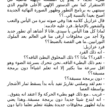
الاستقرار كما نص الدستور الإلهي الأعلى فاليوم الذي
سينتهي به برنامج التطور وظهور الصورة النهائية الجديدة
أصبح بعيدا بالنسبة إلي..؟؟
قال عزازيل كلامه هذا وفي صوته نبرة من اليأس والتعب
والشعور بالإحباط..فرد عليه خادمه:
لماذا كل هذا اليأس يا سيدي..فانا لا أشاهد أي تطور جديد
ولا أجد من مخلوقات أرقى منا في العالم بعد الملوك
النورانيين..ما هي القصة بالضبط؟؟
فرد عزازيل:
- انه ذلك القرد
- القرد؟؟ ماذا ؟؟ ذلك المخلوق البطئ التافه؟؟
- نعم ذلك البطيء التافه..نحن نتحرك بسرعة الضوء وهو
اقل سرعة منا بكثير إلا انه تعلم اشياءاً دون برمجة
مسبقة؟؟
- دون برمجة مسبقة؟؟
- نعم لقد وصلتني تقاريرٌ تفيد بأنه بدأ يسقط ثمار الأشجار
بواسطة العصا
- غريب ..مع ذلك فهو بطيء الحركة ولا اعتقد انه يتفوق..
- انه ابتدع شيئا جديدا دون برمجة مسبقة..وهذا يعني
بداية لظهور مخلوقات جديدة بطيئة تتعلم تعلما ذاتيا دون