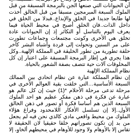
أن الحيوانات التي صنعها الجن بالبرمجة المسبقة من قبل
الملوك السبعة المبرمجين مسبقا من قبل الخالق أخذت
لها طابعا جديدا في الخلق والإبداع..فبدلا من الخلق في
داخل الذات..فان الخلق أصبح في محيط الحياة فيما
يعرف اليوم بالتناسل أو التكاثر إذ إن الحيوانات عادة
تخلق هي الأخرى وكونت مجتمعات وجماعات تطورت
على مر السنين وتحولت إلى قردة وأشباه البشر كآخر
حلقة تطورية من تطور الخليقة في المملكة الإلهية..وكل
هذا يجري في إطار البرمجة المسبقة على اعتبار إن كل
المخلوقات آلات حية تتصف بصفة الشعور بالحياة.
نظام المملكة الإلهية
إن نظام المملكة عبارة عن نظام اتحادي بين الممالك
السبعة الأساسية…التي خلقت بقية العوالم الأخرى في
مرحلة تدعى مرحلة الأحلام *(1) حيث إن كل عالم هو
عبارة عن فكرة في ذهن مفكر عظيم هو احد الملوك
السبعة الذين هم أساسا فكرة أو تصور في ذهن الخالق
الأول..إلا إن تسلسل الأفكار اللامحدود وفراغ هؤلاء
الملوك من محيط واقعي مادي كالذي نحن فيه لم يجعل
من بد إن تكون تصوراتهم خلقا حقيقيا لان الحقيقة لا
تقاس إلا بالأوهام ولا وجود للأوهام في محيطهم ألخاوِ، إلا