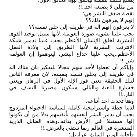
يصنع نفسه بنفسه ليحقق نبؤة الخالق الأول:
من مثلي لا يصنعه احد..!!
نقطة ضعف البشر هي:
إنهم لا يعرفون ذلك؟؟
لا يعرفون إنهم اله في طريقه إلى خلق نفسه؟؟
يجب علينا تشويه صورة العولمة..لأنها سبيل توحيد القوى
البشرية لخلق الإنسان الأعظم..يجب علينا تدمير شبكة
الانترنت البشرية لأنها الطريق إلى ولادة العقل
الأعظم..يجب علينا خداع البشر، ليتوهموا إن العولمة
شر..!!
وإياكم أن تعطوا لأحد منهم مجالا للتفكير بان هناك اله
في طريقه إلى يخلق نفسه بنفسه، لان معرفة الناس
لتلك الحقيقة تعني فوز الإله الأول في الرهان ويعني
خسارة اللعبة..وبالتالي سيكون مصيرنا النسف في
النار..!!
وهنا تحدث احد أتباعه:
لدينا خطة واستراتيجية كاملة لسياسة الاحتواء المزدوج
يجب أن يدمر البشر أنفسهم بأنفسهم بدلا من أن يكونوا
إلها مستقلا في الأرض بذاته..وهذه القنابل الذرية
المنتشرة في العالم ربما ستفي بالغرض..!!
فأجابه الوزير السابق عزازيل: