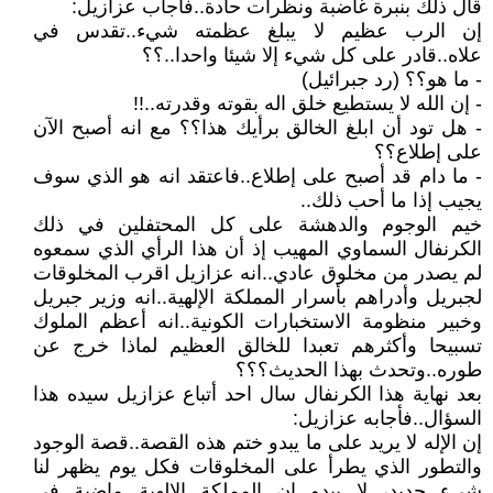
قال ذلك بنبرة غاضبة ونظرات حادة..فأجاب عزازيل:
إن الرب عظيم لا يبلغ عظمته شيء..تقدس في
علاه..قادر على كل شيء إلا شيئا واحدا..؟؟
- ما هو؟؟ (رد جبرائيل)
- إن الله لا يستطيع خلق اله بقوته وقدرته..!!
- هل تود أن ابلغ الخالق برأيك هذا؟؟ مع انه أصبح الآن
على إطلاع؟؟
- ما دام قد أصبح على إطلاع..فاعتقد انه هو الذي سوف
يجيب إذا ما أحب ذلك..
خيم الوجوم والدهشة على كل المحتفلين في ذلك
الكرنفال السماوي المهيب إذ أن هذا الرأي الذي سمعوه
لم يصدر من مخلوق عادي..انه عزازيل اقرب المخلوقات
لجبريل وأدراهم بأسرار المملكة الإلهية..انه وزير جبريل
وخبير منظومة الاستخبارات الكونية..انه أعظم الملوك
تسبيحا وأكثرهم تعبدا للخالق العظيم لماذا خرج عن
طوره..وتحدث بهذا الحديث؟؟؟
بعد نهاية هذا الكرنفال سال احد أتباع عزازيل سيده هذا
السؤال..فأجابه عزازيل:
إن الإله لا يريد على ما يبدو ختم هذه القصة..قصة الوجود
والتطور الذي يطرأ على المخلوقات فكل يوم يظهر لنا
شيء جديد، لا يبدو إن المملكة الإلهية ماضية في