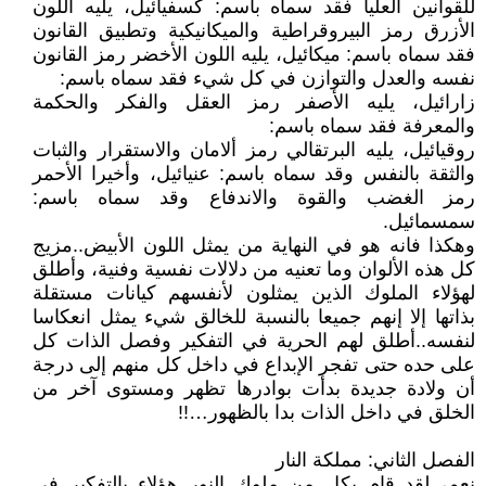
للقوانين العليا فقد سماه باسم: كسفيائيل، يليه اللون
الأزرق رمز البيروقراطية والميكانيكية وتطبيق القانون
فقد سماه باسم: ميكائيل، يليه اللون الأخضر رمز القانون
نفسه والعدل والتوازن في كل شيء فقد سماه باسم:
زارائيل، يليه الأصفر رمز العقل والفكر والحكمة
والمعرفة فقد سماه باسم:
روقيائيل، يليه البرتقالي رمز ألامان والاستقرار والثبات
والثقة بالنفس وقد سماه باسم: عنيائيل، وأخيرا الأحمر
رمز الغضب والقوة والاندفاع وقد سماه باسم:
سمسمائيل.
وهكذا فانه هو في النهاية من يمثل اللون الأبيض..مزيج
كل هذه الألوان وما تعنيه من دلالات نفسية وفنية، وأطلق
لهؤلاء الملوك الذين يمثلون لأنفسهم كيانات مستقلة
بذاتها إلا إنهم جميعا بالنسبة للخالق شيء يمثل انعكاسا
لنفسه..أطلق لهم الحرية في التفكير وفصل الذات كل
على حده حتى تفجر الإبداع في داخل كل منهم إلى درجة
أن ولادة جديدة بدأت بوادرها تظهر ومستوى آخر من
الخلق في داخل الذات بدا بالظهور…!!
الفصل الثاني: مملكة النار
نعم، لقد قام بكل من ملوك النور هؤلاء بالتفكير في