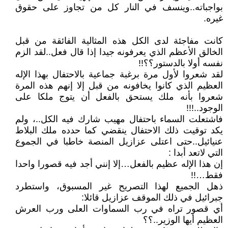
بواجباته..وينسف في النار كل من تجاوز على حقوق
غيره.
كانت مفاجئة لدى الكل هذه المثالية الفائقة من قبل
الخالق الأعظم الذي يعرفونه جيدا إذا قال فعل..لقد الزم
نفسه أولا بالدستور؟؟!!
لقد شعروا لأول مرة برغبة جماعية بالاحتفال بهذا الإله
العظيم الذي كانوا يخافونه من قبل إلا إنهم هذه المرة
شعروا بأنه ملك يستحق بالفعل أن يتوج ملكا على
الوجود..!!!
فاشتعلت السماء باحتفال مهيب شارك فيه الكل..، ولم
يكد توقيت ذلك الاحتفال ينقضي كما حدده ملك البلاط
عنيائيل..حتى اعتلى عزازيل المنصة خاطبا في الجموع
التي لاتعد أبدا :
إن هذا الإله عظيم بالفعل…إلا إنني أجد فيه قصورا واحدا
فقط…!!
ذهل الجميع لهذا التصريح غير المسبوق، واستطرد
جبرائيل في ذلك الموقف عزازيل قائلا:
أي قصور تراه في رب السماوات العلى ورب العرش
العظيم أيها الوزير..؟؟