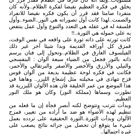
مستويات..وبما انه كان غارقا في الظلام فقدر قرر أن
يخلق في فكره العظيم نقيضا لفكرة الظلام..ولأنه كان
منفردا صامتا فقد قرر أن يكون فكره نقيضا للانفراد
والصمت..لهذا كانت أول تصوراته هي النور..الضوء..وأول
فلسفة له في عقله هي التعدد والتنوع وأول عمل ينتفض
به على خموله هي الثورة..!!
كانت ثورته على ذاته ثورة على واقعه في نفس الوقت،
فمزق كل أوراقه القديمة وبدا شيئا آخر غير ذلك
الفيلسوف الغارق في الظلام..وتحول إلى فنان يرسم
ذاته بالنور فجعل من الضياء سبعة ألوان : البنفسجي
والنيلي والأزرق والأخضر والأصفر والبرتقالي والأحمر،
فكانت في فكره لوحة عظيمة بديعة من ألوان قوس
قزح تتهادى في مخيلته مثل إشعاع الليزر.. وهاهنا في
هذا الموضع من عمر الخليقة فان هذه الألوان الليزرية قد
تطورت وسماها (مملكة النور) وكان هو ملك النور
العظيم.
وبدأت تترتب وتتوضح لكنه أبصر فجأة إن ما فعله من
تنظيم لهذه الأضواء هو ضد ما أراده من تغيير، فمزج
الألوان وبدأت الثورة..الثورة الحقيقية على تردده بعمل
شيء ما يتوقع أن تحصل من جرائه نتائج يصعب على
غيره احتمالها..