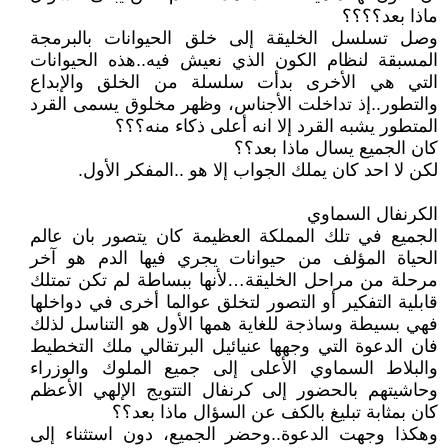
ماذا بعد؟؟؟؟
وصل تسلسل الخليقة إلى خلق الحيوانات بالبرمجة
المسبقة لنظام الكون الذي نعيش فيه..هذه الحيوانات
التي هي الأخرى بدأت سلسلة من الخلق والإبداع
والتطور..إذ تداخلت الأجناس، وظهر مخلوق يسمى القرد
المتطور يشبه القرد إلا انه أعلى ذكاء منه؟؟؟
كان الجميع يسال ماذا بعد؟؟
لكن لا احد كان يملك الجواب إلا هو ..المفكر الأول.
الكرنفال السماوي
الجميع في تلك المملكة العظيمة كان يتصور بان عالم
الحياة المؤلف من حيوانات يجري فيها الدم هو آخر
مرحلة من مراحل الخليقة…لأنها ببساطة لم تكن تمتلك
قابلية التفكير أو التصور لتخلق عوالما أخرى في دواخلها
فهي بسيطة وساذجة للغاية همها الأول هو التناسل لذلك
فان الدعوة التي وجهها عنيائيل البرتقالي ملك التخطيط
والبلاط السماوي الأعلى إلى جميع الملوك والوزراء
وحاشيتهم بالحضور إلى كرنفال التتويج الإلهي الأعظم
كان بمثابة تبليغ بالكف عن السؤال ماذا بعد؟؟
وهكذا وجهت الدعوة..وحضر الجميع، دون استثناء إلى