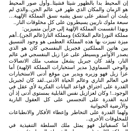
إن المحيط بدا بالظهور شيئا فشيئا..وأول صور المحيط
هو الزمان والمكان الذي ظهر في عالم الجن..والذي لم
يلبث أن استقر على نسق يشبه نسق المملكة الإلهية…
سبعة ملوك ناريين يسيطرون على كل مخلوقات النار..
وبهذا انقسمت المملكة الإلهية إلى جزأين متميزين:
مملكة النور(عالم الملائكة) ومملكة النار(عالم الجن)..أهم
ميزة تميزت بها هذه المملكة العظمى هو وجود التنسيق
بين هاتين المملكتين فجبريل البنفسجي كان هو الذي
يصدر الأوامر ويسيطر على عزا زيل البنفسجي في عالم
النار، ولقد كان جبريل يشغل منصب ملك الاتصالات
والوحي السماوي( مدير استخبارات المملكة الإلهية) أما
عزا زيل فهو وزيره ويدير من موقع أدنى الاستخبارات
في العالم الناري وعالم الحياة الأدنى..لقد كان لجبريل
القدرة على اختراق قواعد البيانات الفكرية لأي عقل في
الوجود..! وكان لعزازيل نفس القابلية بمستوى أدنى إذ أن
لديه القدرة على التجسس على كل العقول النارية
والأرضية الحيوانية
ولهما القدرة على التخاطر وإعطاء الأفكار والانطباعات
للمخلوقات الأخرى..
أما كسفيائيل فهو يمثل ملك السلطة التنفيذية في