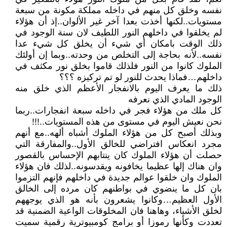
نفسه وخلق كل منهم في داخله مملكة مكونة من سبعة
مستويات..لكنها أخذت بعدا آخر غير الألوان..إذ أن هؤلاء
لم يخلقوا في داخلهم النور اللطيف لان سنة الوجود في
ذلك الوقت بامكان أي شيء أن يخلق كل شيء عدا
نفسه..لأنه بحاجة إلى التخلص من وحدته..وبما إن أولئك
الملوك كانوا من النور فلذلك قاموا بخلق نور مكثف في
داخلهم…فماذا يحدث للنور لو تم تركيزه ؟؟؟
ذلك ما يعرف اليوم بالانفجار الأعظم الذي خلق منه
الوجود المادي الذي نعرفه
كل ملك من هؤلاء فجر في داخله سبعة انفجارات..ربما
نحن نعيش اليوم في مستوى من هذه المستويات..!!!
وبذلك أصبح كل من هؤلاء الملوك أشباه ألهه..مع أنهم
مجرد انعكاس افتراضي للخالق الأول..والمفارقة التي
حصلت أن هؤلاء الملوك كان ينتابهم الإحساس بالقصور
وان هناك إلها عظيما يخافونه ويقدسونه..لذلك فان هؤلاء
الملوك وان خلقوا عوالم جديدة في داخلهم فإنهم التزموا
بان كل ما ينضوي في بواطنهم كان مرده إلى الخالق
الأول العظيم…وكانوا يشعرون بأنه هو الذي يوجههم
لخلق الأشياء، وهاهنا فان المخلوقات الواعية الضمنية قد
تعددت وكأنها رموزا أو برامج كومبيوترية رقمية سميت