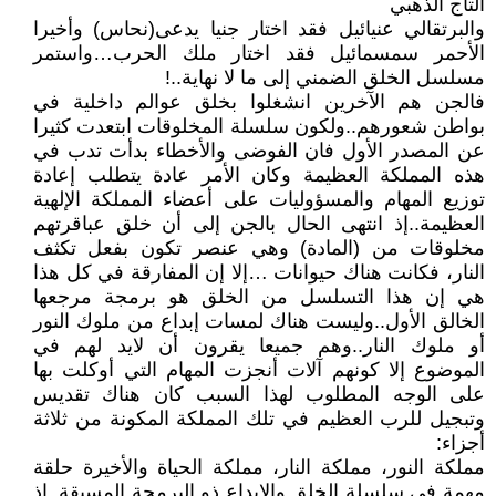
التاج الذهبي
والبرتقالي عنيائيل فقد اختار جنيا يدعى(نحاس) وأخيرا
الأحمر سمسمائيل فقد اختار ملك الحرب…واستمر
مسلسل الخلق الضمني إلى ما لا نهاية..!
فالجن هم الآخرين انشغلوا بخلق عوالم داخلية في
بواطن شعورهم..ولكون سلسلة المخلوقات ابتعدت كثيرا
عن المصدر الأول فان الفوضى والأخطاء بدأت تدب في
هذه المملكة العظيمة وكان الأمر عادة يتطلب إعادة
توزيع المهام والمسؤوليات على أعضاء المملكة الإلهية
العظيمة..إذ انتهى الحال بالجن إلى أن خلق عباقرتهم
مخلوقات من (المادة) وهي عنصر تكون بفعل تكثف
النار، فكانت هناك حيوانات …إلا إن المفارقة في كل هذا
هي إن هذا التسلسل من الخلق هو برمجة مرجعها
الخالق الأول..وليست هناك لمسات إبداع من ملوك النور
أو ملوك النار..وهم جميعا يقرون أن لايد لهم في
الموضوع إلا كونهم آلات أنجزت المهام التي أوكلت بها
على الوجه المطلوب لهذا السبب كان هناك تقديس
وتبجيل للرب العظيم في تلك المملكة المكونة من ثلاثة
أجزاء:
مملكة النور، مملكة النار، مملكة الحياة والأخيرة حلقة
مهمة في سلسلة الخلق والإبداع ذو البرمجة المسبقة..إذ