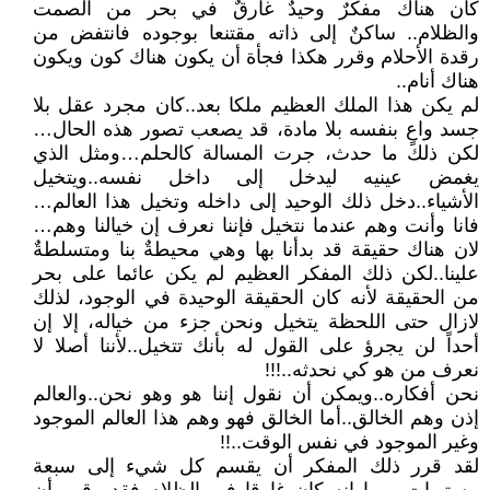
كان هناك مفكرٌ وحيدٌ غارقٌ في بحر من الصمت
والظلام.. ساكنٌ إلى ذاته مقتنعا بوجوده فانتفض من
رقدة الأحلام وقرر هكذا فجأة أن يكون هناك كون ويكون
هناك أنام..
لم يكن هذا الملك العظيم ملكا بعد..كان مجرد عقل بلا
جسد واعٍ بنفسه بلا مادة، قد يصعب تصور هذه الحال…
لكن ذلك ما حدث، جرت المسالة كالحلم…ومثل الذي
يغمض عينيه ليدخل إلى داخل نفسه..ويتخيل
الأشياء..دخل ذلك الوحيد إلى داخله وتخيل هذا العالم…
فانا وأنت وهم عندما نتخيل فإننا نعرف إن خيالنا وهم…
لان هناك حقيقة قد بدأنا بها وهي محيطةٌ بنا ومتسلطةٌ
علينا..لكن ذلك المفكر العظيم لم يكن عائما على بحر
من الحقيقة لأنه كان الحقيقة الوحيدة في الوجود، لذلك
لازال حتى اللحظة يتخيل ونحن جزء من خياله، إلا إن
أحداً لن يجرؤ على القول له بأنك تتخيل..لأننا أصلا لا
نعرف من هو كي نحدثه..!!!
نحن أفكاره..ويمكن أن نقول إننا هو وهو نحن..والعالم
إذن وهم الخالق..أما الخالق فهو وهم هذا العالم الموجود
وغير الموجود في نفس الوقت..!!
لقد قرر ذلك المفكر أن يقسم كل شيء إلى سبعة