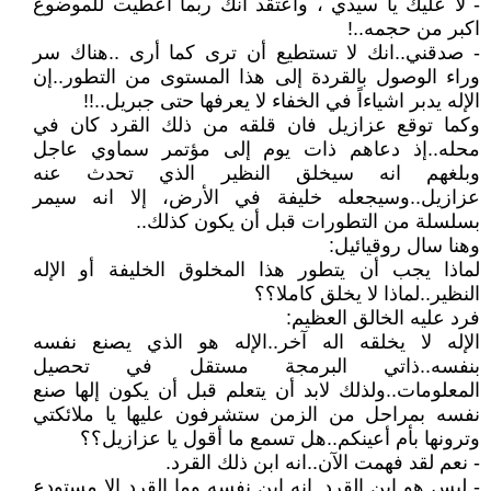
- لا عليك يا سيدي ، واعتقد انك ربما أعطيت للموضوع
اكبر من حجمه..!
- صدقني..انك لا تستطيع أن ترى كما أرى ..هناك سر
وراء الوصول بالقردة إلى هذا المستوى من التطور..إن
الإله يدبر اشياءاً في الخفاء لا يعرفها حتى جبريل..!!
وكما توقع عزازيل فان قلقه من ذلك القرد كان في
محله..إذ دعاهم ذات يوم إلى مؤتمر سماوي عاجل
وبلغهم انه سيخلق النظير الذي تحدث عنه
عزازيل..وسيجعله خليفة في الأرض، إلا انه سيمر
بسلسلة من التطورات قبل أن يكون كذلك..
وهنا سال روقيائيل:
لماذا يجب أن يتطور هذا المخلوق الخليفة أو الإله
النظير..لماذا لا يخلق كاملا؟؟
فرد عليه الخالق العظيم:
الإله لا يخلقه اله آخر..الإله هو الذي يصنع نفسه
بنفسه..ذاتي البرمجة مستقل في تحصيل
المعلومات..ولذلك لابد أن يتعلم قبل أن يكون إلها صنع
نفسه بمراحل من الزمن ستشرفون عليها يا ملائكتي
وترونها بأم أعينكم..هل تسمع ما أقول يا عزازيل؟؟
- نعم لقد فهمت الآن..انه ابن ذلك القرد.
- ليس هو ابن القرد..انه ابن نفسه وما القرد إلا مستودع