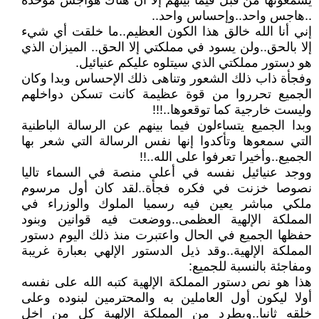
يسمعونها من قبل فيما بينهم إلا أن هناك هواجس موحدة
..هاجس واحد..وإحساس واحد..
إني أنا الله خالق هذا الكون العظيم..ما خلقت أي شيء
إلا بالحق..ولن يسود في مملكتي إلا الحق.. الميزان الذي
هو دستور مملكتي الذي سيتلوه عليكم عنيائيل.
وفجأة ذاب ذلك الشعور وتناهى ذلك الإحساس وبدا وكان
الجميع تحرروا من قوة عظيمة كانت تسكن دواخلهم
وليست خارجية كما توقعوها..!!!
وبدا الجميع يتساءلون فيما بينهم عن الرسالة الباطنية
التي سمعوها وتأكدوا إنها نفس الرسالة التي شعر بها
الجميع..وأخيرا تعرفوا على الله..!!
ووجد عنيائيل نفسه في أعلى منصة في السماء تاليا
نصوصا خزنت في فكره فجأة..لقد كان أول مرسوم
ملكي مباشر يعين فيه رسميا الملوك والوزراء في
المملكة الإلهية العظمى..ووضعت فيه قوانين وبنود
حفظها الجميع في الحال واعتبرت منذ ذلك اليوم دستور
المملكة الإلهية..وقد ذيل الدستور الإلهي بعبارة غريبة
ومفاجئة بالنسبة للجميع:
هذا هو نص دستور المملكة الإلهية كتبه الله على نفسه
أولا ليكون أول العاملين به والمحترمين لبنوده وعلى
خلقه ثانيا..ويطرد من المملكة الإلهية كل من اخل