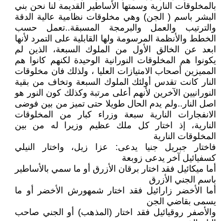
بالمخلوقات النارية وسمتها الأساطير القديمة لنا نحن بني
البشر باسم ( الجن) وهي مخلوقات نظامية عالية الدقة
والترتيب والعمل والبرمجة المسبقة..تعمل حسب
الخطط والأنظمة المرسومة ولها القابلية على التمرد لأنها
ابعد عن الخالق الأول من الملوك السبعة، الذين لم
يكونوا هم المخلوقات النورانية الوحيدة لكنهم كانوا هم
المميزين أصحاب الامتيازات العليا ، ولذلك فان مخلوقات
النار كانت تقدس أولئك الملوك السبعة وتخاف من بقية
النورانيين الآخرين لأنهم أعلى مرتبة وكذلك كون النور هو
اصل النار..ولم يدم الحال طويلا حتى تميز من بين فوضى
الانفجارات النارية سبعة وزراء كبار من المخلوقات
النارية، إذ اختار كل ملك عظيم وزيرا له من بين
المخلوقات النارية
فاختار جبريل جنيا يدعى: عزا زيل، واختار النيلي
كسفيائيل آخر يدعى زوبعة
أما ميكائيل فقد اختار برقان الأزرق أو ما سمي بالأساطير
باسم الجني الأزرق
أما الأخضر زارائيل فقد اختار شمهورش الأخضر أو ما
يسمى بقاضي الجن
والأصفر روقيائيل فقد اختار (المذهب) أو الجني صاحب