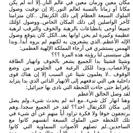
مكان معين وزمان معين في عالم النار..إلا انه لم يكن
مكانا أو زماناً بالنسبة لعالم النور..إلا إن توقيت وصول
الملوك السبعة العظام إلى ذلك الكرنفال ..كان متزامنا
كآخر الواصلين إلى ذلك المكان الخاص..ووصول اؤلئك
جميعا أوحى بانطباعات بالرهبة والخوف والترقب لرهبة
عظيمة وكبيرة لم يحن اوانها بعد..الكل كان يتوقع وصول
الإله الأعظم..الذي يشعرون به لكنهم لم يروه أبدا..وبدا
الهمس يستشري في أرجاء المملكة الإلهية العظمى:
هل سيتسنى لنا رؤيته هذه المرة ؟؟؟
وشيئا فشيئا بدا الجميع يشعر بالخوف وانهيار الطاقة
والأعصاب..وبدا للكل الرغبة في الجلوس من وضع
الوقوف ..لا يعلمون شيئا عن السبب إلا إن هناك قوى
داخلية هي التي تدفعهم إلى الانهيار الذاتي الذي بدا يتزايد
بإفراط حتى جاءت اللحظة التي نادى بها جبرائيل:
لقد وصل الخالق الأعظم
وهنا انهار كل شيء..مع انه لم يحدث شيء..ولم يصل
إلى مكان الكرنفال احد؟؟ لقد خر الجميع سجدا..وهم
يرتجفون خوفا ولا فكرة تراود أياً منهم عن أي شيء في
تلك اللحظة حتى الملوك السبعة أنفسهم كانوا مع
الساجدين..لم تصلهم الأصوات السماوية التي كانوا