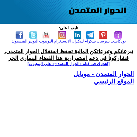
تابعونا على:
بودكاست
بنترست
تيلكرام
لينكدإن
الانستغرام
اليوتيوب
التويتر
الفيسبوك
تبرعاتكم وتبرعاتكن المالية تحفظ استقلال الحوار المتمدن،
فشاركونا في دعم استمرارية هذا الفضاء اليساري الحر
[اشترك في قناة ‫«الحوار المتمدن» على اليوتيوب]
الحوار المتمدن - موبايل
الموقع الرئيسي