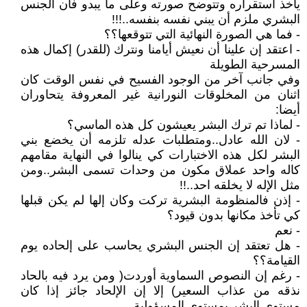
يأخذ استقراره وتتوضح صورته وعلى ما يبدو فان الجنس
البشري ملزم أن يبني نفسه بنفسه..!!!
- فما هي الصورة النهائية التي تتوقعها؟؟
- اعتقد إن علينا أن نعيش أيامنا ونترك (للقدر) إكمال هذه
المسرحية الطويلة
وفي جانب آخر من الوجود الفسيح في نفس الوقت كان
اثنان من المخلوقات النورانية غير المعروفة يتحاوران
أيضا:
- لماذا تم ترك البشر يعيشون كل هذه الماسي؟
- لان الله عادل..ومتطلبات عدله تلزمه أن يخضع بني
البشر لكل هذه الاختبارات كي ينالوا في النهاية مقامهم
كاله واحد عملاق مكون من وحدات تسمى البشر..ومن
مثل الإله لا يخلقه احد..!!
- إذن فالمنظومة البشرية تركت وكان إلها لم يكن قبلها
كي تأخذ مكانها بدون قيود؟
- نعم
- هل تعتقد إن الجنس البشري يحاسب على إلحاده يوم
القيامة؟؟
- رغم إن النصوص السماوية أوردت( ومن يرد فيه بالحاد
نذقه من عذاب السعير) إلا إن الإلحاد جائز إذا كان
مستوى البشر بمستوى المسؤولية..