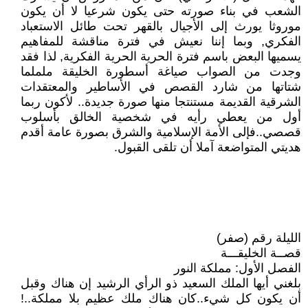
الشعب في بناء صورته حتى يكون شرعيا لا أن يكون
موروثا يورث إلى الأجيال بالقهر تحت طائل الاستعباد
الفكري, وبما إننا نعيش في فترة مناقشة للمفاهيم
يسميها البعض باسم فترة الحرية الحرية الفكرية, لذا فقد
وجدت من الصواب صياغة أسطورة الخليقة ململما
شتاتها من شارد القصص في الأساطير والمعتقدات
الشرقية القديمة مستنتجا منها صورة جديدة.. لأكون ربما
أول من يعطي رأيه في شخصية الخالق بأسلوب
قصصي..فإلى الأمة الإسلامية والشرق بصورة عامة أقدم
هديتي المتواضعة آملا أن تلقى القبول.
الليلة رقم (صفر)
قصــة الخليقـــة
الفصل الأول: مملكة النور
بلغني أيها الملك السعيد ذو الرأي الرشيد إن هناك وقبل
أن يكون كل شيء..كان هناك ملك عظيم بلا مملكة..!