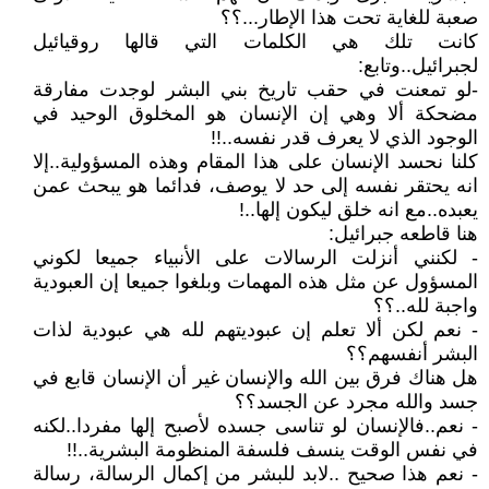
صعبة للغاية تحت هذا الإطار...؟؟
كانت تلك هي الكلمات التي قالها روقيائيل
لجبرائيل..وتابع:
-لو تمعنت في حقب تاريخ بني البشر لوجدت مفارقة
مضحكة ألا وهي إن الإنسان هو المخلوق الوحيد في
الوجود الذي لا يعرف قدر نفسه..!!
كلنا نحسد الإنسان على هذا المقام وهذه المسؤولية..إلا
انه يحتقر نفسه إلى حد لا يوصف، فدائما هو يبحث عمن
يعبده..مع انه خلق ليكون إلها..!
هنا قاطعه جبرائيل:
- لكنني أنزلت الرسالات على الأنبياء جميعا لكوني
المسؤول عن مثل هذه المهمات وبلغوا جميعا إن العبودية
واجبة لله..؟؟
- نعم لكن ألا تعلم إن عبوديتهم لله هي عبودية لذات
البشر أنفسهم؟؟
هل هناك فرق بين الله والإنسان غير أن الإنسان قابع في
جسد والله مجرد عن الجسد؟؟
- نعم..فالإنسان لو تناسى جسده لأصبح إلها مفردا..لكنه
في نفس الوقت ينسف فلسفة المنظومة البشرية..!!
- نعم هذا صحيح ..لابد للبشر من إكمال الرسالة، رسالة