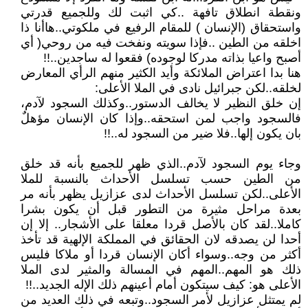
ونقطة انطلاق تافهة ..كي اثبت لك وللجميع قدرتي
واستحقاق (الإنسان ) للمقام الرفيع في ملكوتي..هاأنا ذا
اخلقه من الطين ..فإذا سويته ونفخت فيه من روحي( أي
أصبح واعيا بذاته مدركا لوجوده) فقعوا له ساجدين..!!
هنا بدا اعتراض الملائكة وأيد الكثير منهم الرأي المعارض
لخلقه..لكن جبرائيل نادى في الملا الأعلى:
إن خلق النظير لا يخالف الدستور..وكذلك السجود لآدم،
فالسجود واجب لمن استحقه..وإذا كان الإنسان مؤهلٌ
بان يكون إلها..فلا ضير من السجود له..!!
وجاء يوم السجود لآدم..الذي ظهر للجميع بأنه قد خلق
من الطين حسب تسلسل الأحداث بالنسبة للملا
الأعلى..لكن تسلسل الأحداث لدى عزازيل يظهر بأنه مر
بعدة مراحل مثيرة من التطور قبل أن يكون بشرا
كاملا..لقد كان بالأصل قردا معلقا على الأشجار.. إلا إن
أحدا لن يصدقه لان الحقائق في المملكة الإلهية قد تأخذ
أكثر من وجه..وسواء أكان الإنسان قردا أو ملاكا فليس
ذلك هو المهم..المهم في المسالة والمثير لدى الملا
الأعلى هو: كيف سيتكون أمام أعينهم ذلك الإله الجديد..!!
لم يمتثل عزازيل لأمر السجود..وتبعه في ذلك العديد من