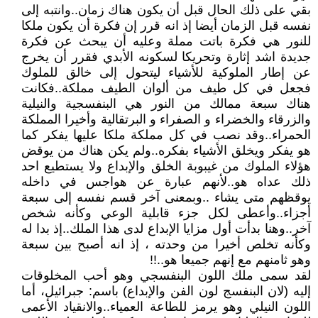
بقي على ذلك الحال قبل أن يكون هناك زمان..وانتبه إلى
نفسه قبل الزمان أيضا إذ انه قرر إن فكرة أن يكون ملكا
للنور هي فكرة باتت مملة وعليه أن يبحث عن فكرة
جديدة اشد إثارة وتحريكا لسكونه الأبدي فقرر أن يخرج
عن إطار الملوكية للأشياء ليتحول إلى خالق للملوك
فجعل في كل طيف من ألوان الطيف مملكة..فكانت
هناك سبعة ممالك من النور هي البنفسجية والنيلية
والزرقاء والخضراء و الصفراء و البرتقالية وأخيرا المملكة
الحمراء..وقد نصب في كل مملكة ملكا عليها يفكر كما
هو يفكر ويخلق الأشياء بفكره..ولم يكن هناك من يوقض
هؤلاء الملوك من غيبوبة الخلق والإبداع ولا يستطيع احد
ذلك عداه هو..لأنهم عبارة عن هواجس في داخله
يوقظهم متى يشاء ..وبمعنى آخر قسم نفسه إلى سبعة
أجزاء..وأعطى لكل جزء قابلية الوعي وكأنه شخص
آخر..وهنا بدأت أول مزايا الإبداع لدى هذا الملك..إذ بدا له
وكأنه تخلص أخيرا من وحدته ، إذ انه أصبح بين سبعة
وهو ثامنهم مع إنهم جميعا هو..!!
لقد سمى ملك اللون البنفسجي وهو أحب المخلوقات
إليه (لان البنفسج لون الفن والإبداع) باسم: جبرائيل، أما
اللون النيلي وهو يرمز للطاعة العمياء..والانقياد الأعمى