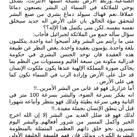
الصناعية..وربط الأرض بشبكة اسمها الانترنت، بشكل
يوحي للملائكة في السماء إن البشر يصنعون دماغا
عملاقا..نعم فهناك سيولد دماغ بشري من صنع البشر
لتتحقق نبؤة الخالق بان على الأرض اله جديد سيخلق
نفسه بنفسه..لكن متى يكتمل هذا الإله؟؟
سؤال سأله جمع من الملائكة لجبرائيل فأجاب:
متى ما رأيتم بني البشر وقد أصبحوا امة واحدة..يتكلمون
بلغة واحدة..يؤمنون بعقيدة واحدة..بغض النظر عن طبيعة
هذه العقيدة فان توحد الجنس البشري في حكومة
فدرالية مكونة من سبعة أقاليم ومستويات من النظم بما
يحاكي صورة المملكة الإلهية عندها يكون ملكوت الإنسان
قد حل على الأرض وإرادة الرب في السماء تكون كما
هي على الأرض .
أما عزازيل فهو قد عانى من البشر الأمرين..!!
انه يفكر بسرعة الضوء، والبشر بسرعة 100 متر في
الثانية وهي سرعة بطيئة ولذلك فهو ينتظر وأتباعه شهورا
قبل أن ينطق الإنسان بجملة مفيدة..!!
لذلك فهو قد ضلل العديد من البشر إلا إن الله اخرج
الخير وأكمل المسير من شرور أفعالهم..والبشر اليوم
يسيرون نحو خلق ذاتهم العظمى المتمثلة بالمنظومة
البشرية الكبرى، وبذلك فان فهم فلسفة الخليقة الأولى