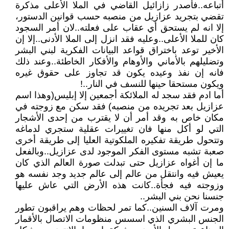
أتباعه..فأصدر زازائيل القاضي في الملا الأعلى مذكرة
تقضي بتجريد عزازيل من منصبه حسب قوانين الدستور،
إلا انه لم يستحق أي عقاب على فعلته..لان أمر السجود
كان للملا الأعلى..وعليه فقد انزل إلى الملا الأدنى..إلا إن
الأخير توعد باختراق قواعد البيانات الفكرية لبني البشر
وتضليلهم بالأماني والأوهام والأفكار الخاطئة..وعند ذلك
فانه إن نفذ وعيده يكون قد تجاوز على حقوق غيره
ويكون مستحقا حينها للنسف في النار..!
أما ادم فقد سجد له الملائكة أجمعين إلا إبليس(وهذا اسم
عزازيل بعد تجريده من منصبه) فقد سكن مع زوجته في
مكان خاص به وقد أمر أن لا يقترب من إحدى الأشجار
التي لو أكل منها فان تغييرات عقلية ستجري لدماغه
وتتحول طريقة تفكيره الملكوتية العليا إلى طريقة أخرى
صعبة تشبه مستوى الفكر الموجود لدى عزازيل..وبالفعل
ما إن أغواه عزازيل حتى تبدلت صورة العالم الذي كان
يعيش فيه وانتقل من عالم إلى عالم جديد وجد نفسه هو
وزوجته فيه فجأة..كانت هذه الأرض التي عاش عليها
جنسنا نحن بني البشر..
ومرت آلاف السنين..كما تمر لحظات وهم يراقبون تطور
الجنس البشري الذي اسسس منظومات الاتصال بالأقمار