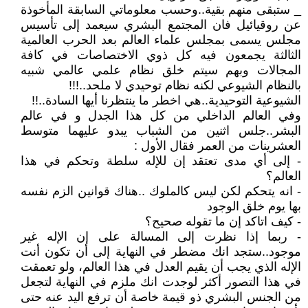
_ ستبقى منهم بقية..وحسب معلوماتي السابقة المأخوذة
عن روقيائيل فان المجتمع البشري سيعمد إلى تأسيس
مجلس يسمى بمجلس علماء العالم بعد الحرب العالمية
الثالثة يجمعون فيه كل ذوي الاختصاصات في كافة
المجالات وبهم سيتم خلق نظام علمي عالمي شبيه
بالنظام الشيوعي لكنه نظام توحيدي لا ملحد..!!!
الشيوعية التوحيدية..هي اخطر ما ينتظرنا أيها السادة..!!
وفي العالم الداخلي من كل هذا الجدل و في عالم
البشر..جلس اثنين من الشباب يبدو عليهما متوسط
العشرينات من العمر فقال الأول :
- إلى أي مدى تعتقد إن للإله سلطة وتحكم في هذا
العالم؟
- انه يتحكم لكن ليس كالملوك ..هناك قوانين الزم نفسه
بها يوم خلق الوجود
- كيف اتاكد إن ما تقوله صحيح؟
- ربما إذا نظرت إلى المسالة على إن الإله غير
موجود..ستجد انك مضطر في النهاية إلى أن تكون أنت
الإله الذي يجب أن يقيم العدل في هذا العالم، ولو تعمقت
في هذا التصور أكثر لوجدت انك ملزم في النهاية لتجعل
من الجنس البشري ذو قيمة خاصة أن ترفع اليد عنه حتى