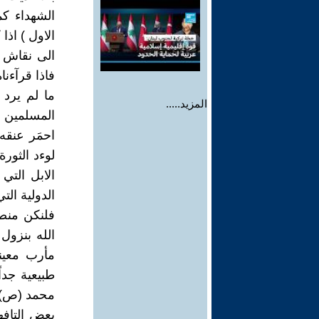
الشهداء كم
الاول ) اذ
الى نقاش و
فاذا قرآءنا
ما لم يرد
المزيد.....
المسلمين ف
احمَر عنقه
لوءد الثور
الابل التي
الدولية الت
فلنكن منصف
الله بنزول
مأرب معين
طبيعية جدا
محمد (ص) ل
بعض التافه