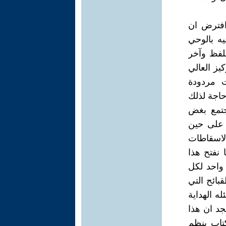
افترض ان
ه بالوحي
لفظ وآخر
يز العالي
ت مردودة
حاجة لذلك
مجتمع بغض
ه على حين
الاسقاطات
 نفتح هذا
 واحد لكل
بائح التي
ه الهداية
جد ان هذا
كتاب ينظم