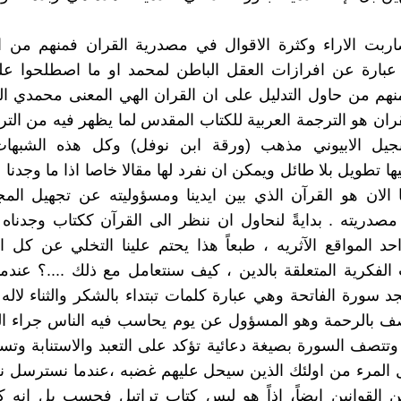
ضاربت الاراء وكثرة الاقوال في مصدرية القران فمنهم من 
عبارة عن افرازات العقل الباطن لمحمد او ما اصطلحوا علي
هم من حاول التدليل على ان القران الهي المعنى محمدي ال
ران هو الترجمة العربية للكتاب المقدس لما يظهر فيه من الترك
انجيل الابيوني مذهب (ورقة ابن نوفل) وكل هذه الشبها
 تطويل بلا طائل ويمكن ان نفرد لها مقالا خاصا اذا ما وجدنا 
ا الان هو القرآن الذي بين ايدينا ومسؤوليته عن تجهيل ال
صدريته . بدايةً لنحاول ان ننظر الى القرآن ككتاب وجدنا
د المواقع الآثريه ، طبعاً هذا يحتم علينا التخلي عن كل 
 الفكرية المتعلقة بالدين ، كيف سنتعامل مع ذلك ....؟ عندما
د سورة الفاتحة وهي عبارة كلمات تبتداء بالشكر والثناء لاله
صف بالرحمة وهو المسؤول عن يوم يحاسب فيه الناس جراء الق
وتتصف السورة بصيغة دعائية تؤكد على التعبد والاستنابة وتسئل
 المرء من اولئك الذين سيحل عليهم غضبه ،عندما نسترسل ن
 القوانين ايضاً، اذاً هو ليس كتاب تراتيل فحسب بل انه 