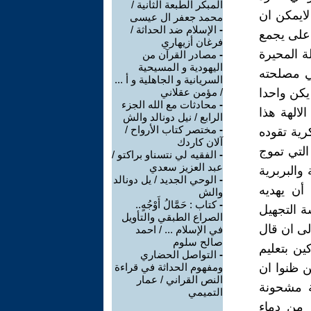
المبكر الطبعة الثانية /
 لايمكن ان
محمد جعفر ال عيسى
-
الإسلام ضد الحداثة /
اعلى يجمع
فرغان أزيهاري
ة المحيرة
-
مصادر القرآن من
اليهودية و المسيحية
في مصلحته
السريانية و الجاهلية و أ ...
يكن واحدا
/ مؤمن عقلاني
-
محادثات مع الله الجزء
لالهة هذا
الرابع / نيل دونالد والش
-
مختصر كتاب الأرواح /
كرية تقوده
آلان كاردك
التي تموج
-
الفقيه لي نتسناو براكتو /
عبد العزيز سعدي
والبربرية
-
الوحي الجديد / يل دونالد
أن يهديه
والش
-
كتاب : حَمَّالُ أَوْجُهٍ..
ة التجهيل
الصراع الطبقي والتأويل
الى ان قال
في الإسلام ... / احمد
صالح سلوم
ن بتعليم
-
التواصل الحضاري
ن ظنوا ان
ومفهوم الحداثة في قراءة
النص القراني / عمار
ية مشحونة
التميمي
 من دماء