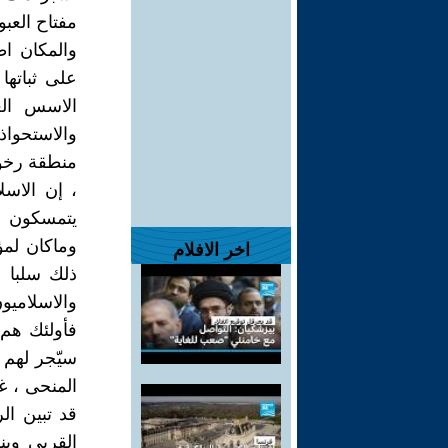
مفتاح العبو
والمكان اط
على ثباتها
الاسس الع
والاستحواذ
منطقة رخوه
، إن الاسل
يتمسكون بآ
وماكان لمؤ
اخر الافلام
ذلك سلبا ل
والاسلاميو
فأولئك هم 
سيّجر لهم 
المنحى ، غ
قد تبين ال
القربى وي