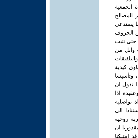
ة الجمعية
ز المصالح
ما يستدعي
ض الحروف
 حتى تثبت
ت وابل من
لتلفيقات
اوى كيدية
، وتأسيسا
ا نقول ان
عقيدة اذا
 تواصليه
تنادا الى
ربه روحية
قدورنا ان
د امتلكنا