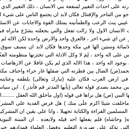
رته على احداث التغيير لمنفعة بني الانسان ، ذلك التغيير الذي
 من التناحر والإقتتال فكان لابد ان يجتمع الناس على شيء 
غيبي يبث الرعب والطمأنينه يمتلك القوة والاجابات عن الاسئل
الانسان الاول ولا زالت تفعل والتي يجعلته يشرّع مايراه 
عن اي شيء اخر ، فالعرق واحد والارض واحدة لكن الاله لم 
اثمائة وستين الها في مكة وحدها فكان لابد ان ينسف سوق ا
س على اله واحد ، لِمَ لا وكل الادلة التي تختزنها منظومته الف
 بوجود اله واحد ، هذا الاله الذي لم يكن غافلا عن الارهاصات 
مد(ص) الضال بين فطرته التي صقلها غار حراء واحناف مكة 
 في ارض العرب فكان عليه (تبارك وتعالى) بلطفه وعنايته 
س محمد بصدى قوله تعالى (يأيها المدثر قم فأنذر ) . اين سياس
 النبي (ص) هل نراها في قوله (اول ماخلق الله العقل .........
ماخلقت شيئا اكرم علَى منك ) هل فرض الفدية على المشركي
مسلمين القراءة والكتابة تجهيلا ، وانا على يقين ان المشركي
ه( وحاشاه) فلم يفعلها احد قبله ولابعده . ان السنة النبو
 التي تؤكد على ضرورة التعليم وفضل العلماء فمدادهم خير