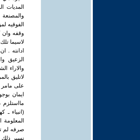
المديات ال
والمصنعة ب
الفوقيه لم
وقفه وان 
لاسيما تلك
ادانته . ا
الزعيق وا
والاراء ال
لاتليق بال
على مامر ل
ايمان بوجو
مااستلزم 
(انبياء ـ ك
المعلومة ا
صرفه لم تأ
نسبر ذلك ا