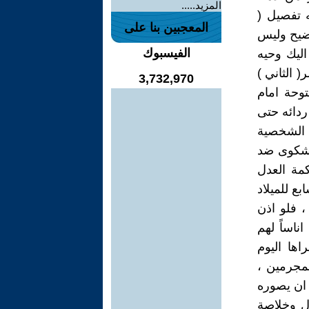
المزيد.....
ه تفصيل (
المعجبين بنا على
وضيح وليس
الفيسبوك
اليك وحيه
( الثاني )
3,732,970
وحة امام
ردائه حتى
ح الشخصية
ا شكوى ضد
كمة العدل
ع للميلاد
، فلو اذن
ناساً لهم
ها اليوم
لمجرمين ،
 ان يصوره
ول وخلاصة