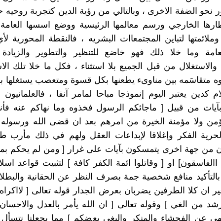
ر نحو الضفة الاخرى ، وبالتالي من رؤية الدين كتجربة روحيه ح
ارها الخارجي ورسم معالمها الرئيسية ووضع اسسها العامة 
 وملائمتها لتباين المجتمعاات البشريه ، فالنقطة المحورية ل
امة وما خلا ذلك فهو خاضع للتنظير والتطوير والزيادة 
 والاستغلال من قبل الجميع بلا استثناء ، فكل ما خلا تلك ال
 متقاسَمه بين مناوىء يطعنها بكل قسوة ومتعصب يستغلها ب
ام كدين يعتبر اليوم إنموذجا مباحا لمامر آنفا ، فالعلمانيون
يات من قبيل [ ماجائكم الرسول فخذوه وما نهاكم عنه فأنته
من ولا مؤمنة الخيرة من امرهم بعد ان قضى الله ورسوله ]
حرية الفكر وإغلاقا لإبداعات العقل ولهم في ذلك مأرب طبع
ن من جهة اخرى يتمسكون بآيات على غرار [ ومن لم يحكم بما 
االفاسقون] او [ وقاتلوا ائمة الكفر كافة ] لتثبيت قواعد اس
بالتأكيد منافع شخصية جمة بصرف النظر عن الحقانية والبطل
ير ان كلا الطرفين يضربان بعرض الجدار قوله تعالى [ لااكراه
رشد من الغي ] وقوله تعالى [ ان الله يأمر بالعدل والاحسان 
نهى عن الفحشاء والمنكر والبغي يعضكم ] مما يجعلنا نتسأ