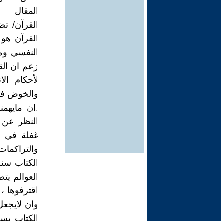
المقال
القرآن/ ت
القرآن هو 
النفسي ومن
زعم ان الق
لأحكام ال
والخوض فيها
.ان مايهمن
النظر عن م
غفلة في اح
والتراكمات
الكتاب سنج
العوالم يت
اقترفوها ، 
وان لايجعل
الكتاب يسن