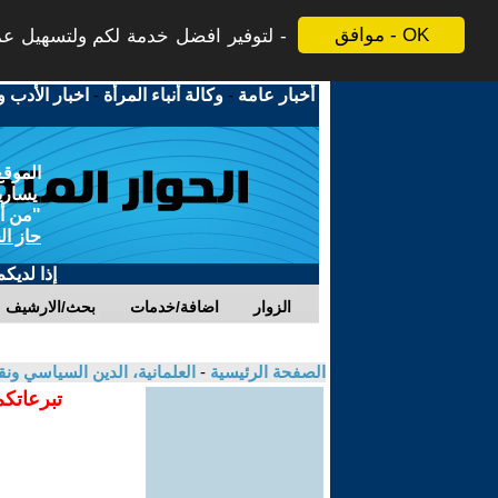
موافق - OK
لتوفير افضل خدمة لكم ولتسهيل عملي
أخبار عامة
-
وكالة أنباء المرأة
-
اخبار الأدب و
الموقع
يسارية
"من أج
حاز ال
إذا لديك
الزوار
اضافة/خدمات
بحث/الارشيف
الصفحة الرئيسية
-
العلمانية، الدين السياسي ونق
تبرعاتكم