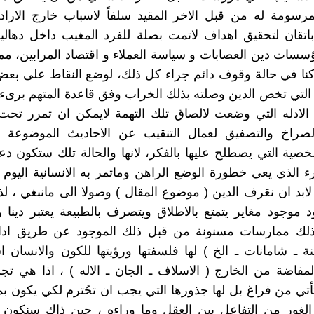
مرسومة له من قبل الاخر المقيد سلفاً لاسباب خارج الاراد
اتقان لتحقيق اهداف لاتمت بصلة للفرد المغيب داخل دهالي
ؤسسات دين العصابات و سياسة العملاء و اقتصاد المرابين، م
كنا في حالة وقوف دائم جراء كل ذلك، لوضع النقاط على بع
 التي تخص الدين وصلته بذلك الخراب وفق قاعدة المتهم برىء
ن الادله التي وضعت لالصاق تلك التهمة لايمكن ان تمرر تح
لصراخ والتصفيق لعمال التنقيب عن الاحاديث الموضوعة وا
شخصية التي يصطلح عليها بالفكر، لانها والحالة تلك ستكون دع
مرء الذي يعي خطورة الوضع الراهن وماتمر به الانسانية اليوم 
ابد ان نعَرف الدين ( موضوع المقال ) وصولا الى مانبغي ، لذ
د موجود مغاير يتمتع بالاطلاق ويتصرف بالطبيعة يعتبر دينا و
ذلك ممارسات مسنونة من قبل ذلك الموجود عن طريق اداة
هنة ـ شامانات ـ الخ ) لها فلسفتها ورؤيتها للكون والانسان اس
لمفاضة من الخارج ( الاسلاف ـ الجان ـ الاله ) ، اذا هي تج
تي من فراغ بل لها جذورها التي يجب ان تحُترم لكي يكون بم
لغور من التفاعل بين العقل وما وراءه ، حين ذاك سنكون ق