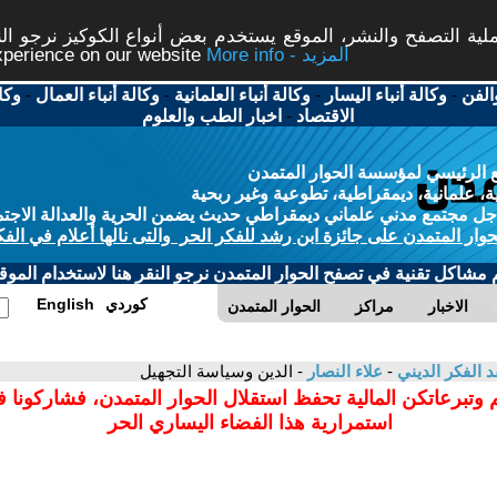
ة التصفح والنشر، الموقع يستخدم بعض أنواع الكوكيز نرجو النق
More info - المزيد
experience on our website
الفن
-
وكالة أنباء اليسار
-
وكالة أنباء العلمانية
-
وكالة أنباء العمال
-
وكا
الاقتصاد
-
اخبار الطب والعلوم
 الرئيسي لمؤسسة الحوار المتمدن
، علمانية، ديمقراطية، تطوعية وغير ربحية
ل مجتمع مدني علماني ديمقراطي حديث يضمن الحرية والعدالة الاجتم
حوار المتمدن على جائزة ابن رشد للفكر الحر والتى نالها أعلام في الفك
م مشاكل تقنية في تصفح الحوار المتمدن نرجو النقر هنا لاستخدام الموقع
كوردي
English
الاخبار
مراكز
الحوار المتمدن
د الفكر الديني
-
علاء النصار
- الدين وسياسة التجهيل
 وتبرعاتكن المالية تحفظ استقلال الحوار المتمدن، فشاركونا 
استمرارية هذا الفضاء اليساري الحر