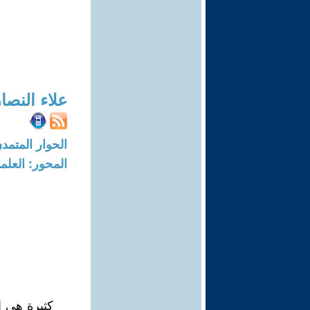
علاء النصا
الحوار المتمدن-العدد: 3222 - 10
المحور: العلما
كثيرة هي ا