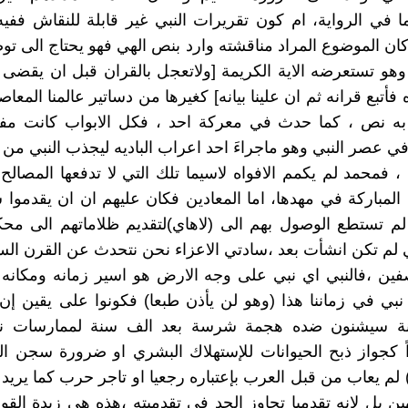
ا في الرواية، ام كون تقريرات النبي غير قابلة للنقاش ففي
ا كان الموضوع المراد مناقشته وارد بنص الهي فهو يحتاج الى ت
هو تستعرضه الاية الكريمة [ولاتعجل بالقران قبل ان يقضى 
ه فأتبع قرانه ثم ان علينا بيانه] كغيرها من دساتير عالمنا المعاصر
 به نص ، كما حدث في معركة احد ، فكل الابواب كانت مفت
ي عصر النبي وهو ماجراءَ احد اعراب الباديه ليجذب النبي من 
 ، فمحمد لم يكمم الافواه لاسيما تلك التي لا تدفعها المصال
ة المباركة في مهدها، اما المعادين فكان عليهم ان ان يقدمو
 لم تستطع الوصول بهم الى (لاهاي)لتقديم ظلاماتهم الى مح
ي لم تكن انشأت بعد ،سادتي الاعزاء نحن نتحدث عن القرن الساب
ين ،فالنبي اي نبي على وجه الارض هو اسير زمانه ومكانه 
 نبي في زماننا هذا (وهو لن يأذن طبعا) فكونوا على يقين إن ا
ة سيشنون ضده هجمة شرسة بعد الف سنة لممارسات نرا
ً كجواز ذبح الحيوانات للإستهلاك البشري او ضرورة سجن ا
م يعاب من قبل العرب بإعتباره رجعيا او تاجر حرب كما يريد
ين بل لإنه تقدميا تجاوز الحد في تقدميته ،هذه هي زبدة الق