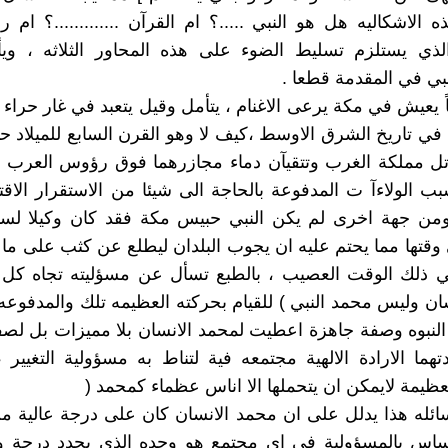
 الاشكاليه هل هو النبي .....؟ ام القرآن .............؟ ام ر
 والذي يستلزم تسليط الضوء على هذه المحاور الثلاثه ، وي
ي في المقدمة قطعا .
ماً يعيش في مكة يرعى الاغنام ، يتأمل وقيل يتعبد في غار حراء
في تاريخ الشرق الاوسط ،كيف لا وهو القرن السابع للميلاد 
ل مملكة الغرب وتتقيآن دماء مجازرهما فوق رؤوس العرب ال
ب الولاءآ ت المدفوعة بالحاجة الى شيئا من الاستقرار الاق
من جهة اخرى لم يكن النبي حبيس مكة فقد كان وكيلا لسي
قتها مما يحتم عليه ان يجوب البلدان ليطلع عن كثب على ما 
 ذلك الوقت العصيب ، بالطبع تسأل عن مسؤليته تجاه كل 
ان وليس محمد النبي ) للقيام بحركته العظيمه تلك والمدفوعه 
النبوه وصفة جاهزة اعطيت لمحمد الانسان بلا مميزات بل ل
تهما الارادة الالهية مجتمعه فية لتناط به مسؤولية التغيير ،
لعظيمة لايمكن ان يتحملها الا اناس عظماء كمحمد (
ئله هذا يدلل على ان محمد الانسان كان على درجة عالية م
حساس بالمسؤولية في اي مجتمع هو وحده الذي يحدد درجة و