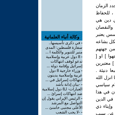
دد الزمان
، للحفاظ
أي دين هي
والنقصان
اسس يعتبر
وكالة أنباء العلمانية
كل بشاعه
-
في ذكرى تأسيسها..
سفارة فلسطين: المدى
 من جهتهم
منبر للتنوير والكلمة ا ...
وا ] او [
-
8 دول عربية وإسلامية
تدعو لوقف انتهاكات
 معتبرين
إسرائيل وإقامة دولة ...
ا دنيئة .
-
وزراء خارجية 8 دول
عربية وإسلامية يدينون
انزل الله
انتهاكات إسرائيل في ...
لام سياسي
-
-بيان إدانة بأشد
العبارات- لـ8 دول إسلامية
ان في هذا
ضد انتهاكات إسرائ ...
-
الرئيس الإيراني يقول إن
 في الدين
التواصل مع المرشد
وإيتاء ذي
الأعلى مجتبى خامنئ ...
-
-لا يحب الشعب
ل عن سبب