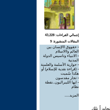
إجمالي القراءات: 43,228
المقالات المنشورة: 9
-
حقووق االإنسان بين
العالم واالاسلام
-
الانبياء وتاسيس الدولة
المدنية
-
حوارية الأسلمة والعلمنة
-
(قراءة نقدية للإسلام) أو
هكذا سُميت
-
تجار مقدسون
-
ايها الليبراليون..نقطة
نظام
المزيد.....
اوزاً تلك