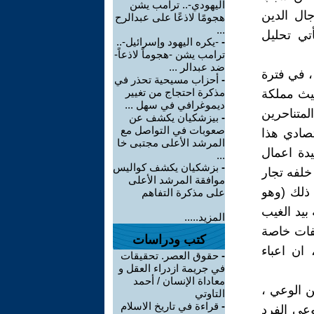
اليهودي-.. ترامب يشن
جال الدين
هجومًا لاذعًا على عبدالرح
...
أتي تحليل
-
-يكره اليهود وإسرائيل-..
ترامب يشن -هجوماً لاذعاً-
ضد عبدالر ...
 ، في فترة
-
أحزاب مسيحية تحذر في
مذكرة احتجاج من تغيير
حيث مملكة
ديموغرافي في سهل ...
متناحرين
-
بيزشكيان يكشف عن
صعوبات في التواصل مع
تصادي هذا
المرشد الأعلى مجتبى خا
دة اعمال
...
-
بزشكيان يكشف كواليس
خلفه تجار
موافقة المرشد الأعلى
ذلك (وهو
على مذكرة التفاهم
بيد الغيب
المزيد.....
صفات خاصة
كتب ودراسات
 ان اعباء
-
حقوق العصر. تحقيقات
في جريمة ازدراء العقل و
معاداة الإنسان / أحمد
ن الوعي ،
التاوتي
-
قراءة في تاريخ الاسلام
عي الفرد