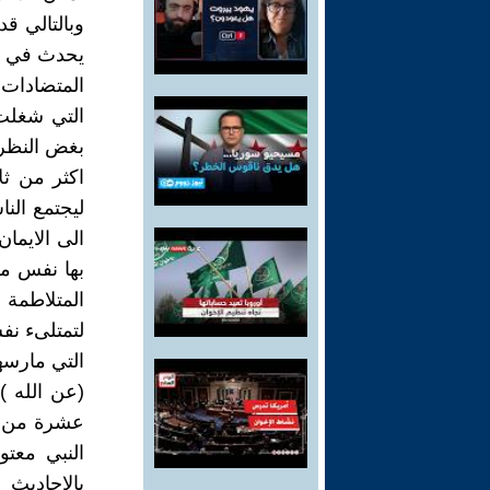
وبالتالي قد
يحدث في جو
المتضادات 
التي شغلت 
بغض النظر 
اكثر من ثل
ليجتمع النا
الى الايمان
بها نفس مح
المتلاطمة
لتمتلىء نف
التي مارسها
(عن الله )
عشرة من ال
النبي معتو
بالاحاديث