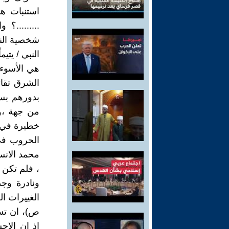
استنبات هذه
.........؟
شخصية النب
النبي / يتي
هي الأسوء 
الشرق تقات
بدورهم بسب
من جهة ،و
خطيرة في و
الحروب في
محمد الانس
، فلم تكن 
ونادرة وجد
الغييرات ا
ص)، ان تسا
اذ ان الا