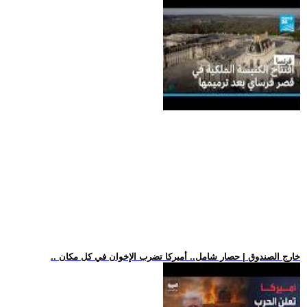
.. خارج الصندوق | حصار شامل.. أميركا تضرب الإخوان في كل مكان