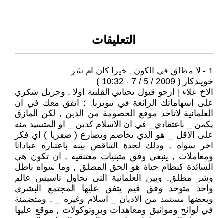
التعليقات
1 - لا مطلق في الكون , خيرا كان ام شر
خويندكار ( 2009 / 5 / 7 - 10:32 )
الاخ علاء | ارجو قبول تحياتي القلبية اولا , وجزيل شكري
على اسهاماتك الرائعة في تنويرنا, ؛ اتفق معك في ان
العلمانية لاتاخذ موقع الخصومة من الدين , لكن المازق
يكمن _ باعتقادي_ في ان الاسلام كدين _ او المتسيد منه
على الاقل _ هو الذي يخاصم ويصارع ( صفريا ) اي فكر
اخر سواه , وذلك لحدة التناقض بينه باعتباره عباداتا
ومعاملات , ينبغي وفق متبنيات معتنقيه , ان تكون هي
السائدة كنظام حياة هو الحق المطلق , وما سواه باطل
وشر مطلق, وبين العلمانية التي تحاول تاسيس عالم
واحد متوحد وفق قيم يتفق عليها المجتمع البشري
وبعضها مستمد من الاديان _ اسلام وغيره _ , ومتضمنة
في لوائح ومواثيق ومعاهدات وبروتوكولات , موقع عليها