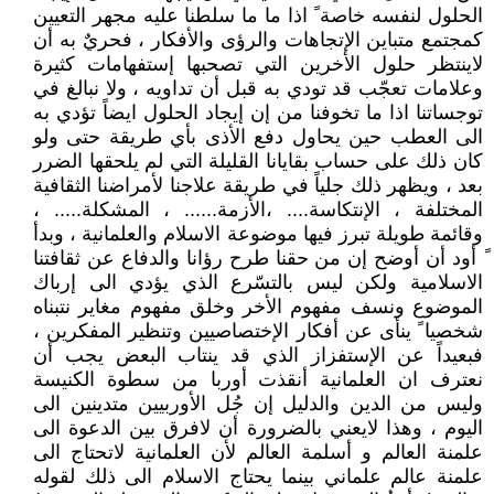
الحلول لنفسه خاصة ً اذا ما ما سلطنا عليه مجهر التعيين
كمجتمع متباين الإتجاهات والرؤى والأفكار ، فحريٌ به أن
لاينتظر حلول الأخرين التي تصحبها إستفهامات كثيرة
وعلامات تعجّب قد تودي به قبل أن تداويه ، ولا نبالغ في
توجساتنا اذا ما تخوفنا من إن إيجاد الحلول ايضاً تؤدي به
الى العطب حين يحاول دفع الأذى بأي طريقة حتى ولو
كان ذلك على حساب بقايانا القليلة التي لم يلحقها الضرر
بعد ، ويظهر ذلك جلياً في طريقة علاجنا لأمراضنا الثقافية
المختلفة ، الإنتكاسة.... ،الأزمة...... ، المشكلة..... ،
وقائمة طويلة تبرز فيها موضوعة الاسلام والعلمانية ، وبدأ
ً أود أن أوضح إن من حقنا طرح رؤانا والدفاع عن ثقافتنا
الاسلامية ولكن ليس بالتسّرع الذي يؤدي الى إرباك
الموضوع ونسف مفهوم الأخر وخلق مفهوم مغاير نتبناه
شخصيا ً ينأى عن أفكار الإختصاصيين وتنظير المفكرين ،
فبعيداً عن الإستفزاز الذي قد ينتاب البعض يجب أن
نعترف ان العلمانية أنقذت أوربا من سطوة الكنيسة
وليس من الدين والدليل إن جُل الأوربيين متدينين الى
اليوم ، وهذا لايعني بالضرورة أن لافرق بين الدعوة الى
علمنة العالم و أسلمة العالم لأن العلمانية لاتحتاج الى
علمنة عالم علماني بينما يحتاج الاسلام الى ذلك لقوله