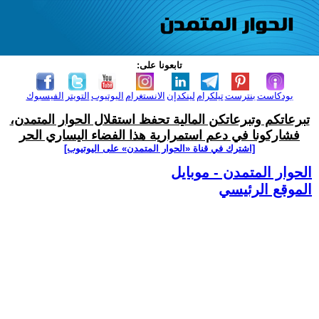
تابعونا على:
بودكاست
بنترست
تيلكرام
لينكدإن
الانستغرام
اليوتيوب
التويتر
الفيسبوك
تبرعاتكم وتبرعاتكن المالية تحفظ استقلال الحوار المتمدن،
فشاركونا في دعم استمرارية هذا الفضاء اليساري الحر
[اشترك في قناة ‫«الحوار المتمدن» على اليوتيوب]
الحوار المتمدن - موبايل
الموقع الرئيسي