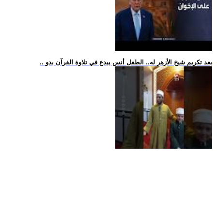
.. بعد تكريم شيخ الأزهر له.. الطفل أنس يبدع في تلاوة القرآن بدو