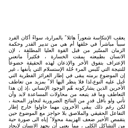
يعقب الإنتكاسة شعوراً هائلا ً بالمرارة، سواءً أكان الفرد
سبباً مباشراً في خلقها أم هي من تدبير القدر وحكمة
الزمان المسّير من قبل القوة العليا المطلقة ، لإن
الانسان بطبيعته يمقت الخسارة ، فكثيراً ماتعني
الإعتراف بتفوق الأخر والإذعان لهذه الحقيقة خضوعاً
للنتيجة التي تُلبس المرء حُلة الإستسلام التي يأنفها ، غير
إن الموضوع برمته يبقى في إطار الغرائز الفطرية التي
جُبل عليه النوع،لذا فلا ينظر اليها الا ّ بمزيد من تعاطف
الأخرين الذين يشاركونه هّم الوجود الإنساني ،إذ إن هذا
التعاطف وما قد يتبعه من محاولات المساعدة لابد وأن
تأتي ولو بأقل قدرٍ من النتائج الضرورية لتجاوز المحنة ،
لكن رغم ذلك يبقى الأخرون مهما حاولوا خارج إطار
التفاعل الحقيقي والملاصق بلا حواجز مع الموضوع حين
يتقمص الأخير ضعف الهزيمة محولا ً إياه الى صورة حية
من التشاكل الكلي ، مما يعني أن يجهد الانسان لإيجاد