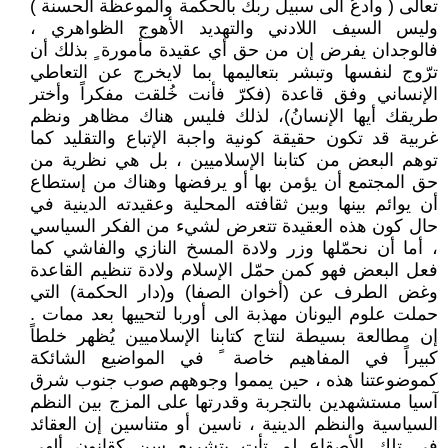
تعالى ( وأدعُ الى سبيل ربك بالحكمة والموعظة الحسنة )
وليس السيف اللادني والتهديد الأهوج الظواهري ،
فالوجدان يفرض إن من حق أي عقيدة مأمورة ٍ بذلك أن
ترّوج لنفسها وتبشر بتعاليمها بما لايخرج عن التعاطي
الإنساني وفق قاعدة (فكرّ فأنت خُلقت مفكراً وأختر
طريقك أيها الإنسانُ)، لذلك فليس هناك مظاهر ونظم
غربية قد تكون حقيقة كونية واجبة الإتباع والتقليد كما
توهم البعض من كتابنا الإسلاميين ، بل هي نظرية من
حق المجتمع أن يؤمن بها أو يرفضها وهناك من إستطاع
أن يوائم بينها وبين ثقافته المحلية وعقيدته الدينية في
حال كون هذه العقيدة تتعرض لشيء من الفكر السياسي
، أما أن نحمّلها وزر ولادة المسخ النازي والفاشي كما
فعل البعض فهو كمن حمّل الإسلام ولادة تنظيم القاعدة
وغض الطرف عن (أخوان الصفا) و(دار الحكمة) التي
حملت علوم اليونان مهذبة الى أوربا لتحييها بعد ممات .
إن مطالعة بسيطة لنتاج كتابنا الإسلاميين يُظهر خلطاً
كبيراً في المفاهيم خاصة ً في المواضيع الشائكة
كموضوعتنا هذه ، حين يمموا وجوههم صوب جنوب شرق
آسيا مستشهدين بالتجربة وقدرتها على المزج بين النظم
السياسية والنظم الدينية ، ناسين أو متناسين إن العقائد
في تلك الأصقاع لم تأت بتشريع سن كقانون ألهي