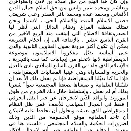
وإن كان هذا الهلع من حق اسلام بن لادن والظواهري
وبعاشير ومحمد عمر وليس من حق اسلام جمال الدين
الأفغاني ومحمد عبده ومحمد باقر الصدر وعلي شريعتي
قطبي الاسلام الميت والاسلام الحي ، لاسيما ونحن
نمتلك منطقة الفراغ ونظام البدائل التي نّظر لها
الصدروثقافة الاصلاح التي إنبثقت منذ الربع الاخير من
القرن التاسع عشر ، بالإضافة الى إن أحكام الشريعة
يمكن أن تكون أكثر مرونة بقبول العناوين الثانوية والذي
على أساسه تقبّل مفكرونا الاسلاميون موضوعة
الديمقراطية لإنها لاتخلو من إيجابيات كما ثبت بالتجربة ،
فالإسلام الذي جاء في القرن السابع الميلادي نادى بالعدل
والحرية والمساواة وهي عينها المطالبات الديمقراطية ،
فإذا ما كنا تقبّلنا الديمقراطية فإنا لم نفعل ذلك الاّ بعد أن
تقـبّـلنا العلمانية و صبغناها بصغتنا المجتمعية سوأ ً شعرنا
بذلك أم لم نفعل ، وإستطعنا خلال ذلك الخروج من طوق
الموروث والوافد الذّين لايخرجان عن حيز النقل الحرفي
[ فقط في المجال السياسي للأسف] ففي ظل النظام
الديمقراطي الذي نعيشه ونحاول أن نحافظ عليه لايمكن
أن تأخذ العلمانية موقع الخصومة من الدين وذلك
لضرورات الحكمة والسلام المجتمعي ، فلست هنا في
معرض الدفاع عن العلمانية غير أنه لامجال لإنكار