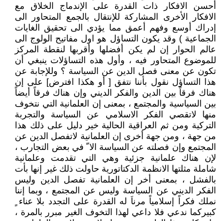
أحسن الافكار ذات القدرة على الإندماج الخلاق مع
الافكار الأخرى المشاركة للإنتقال بالجمع المتحاور الى
إدراك أوسع وفهم أعمق مما يؤدي الى تحقيق الغايات
الجماعية ) وقد يكون التساؤل هو اول مفاتيح الولوج الى
عالم الحوار إن لم يكن أفضلها وأقربها لنقطة المركز
للموضوع المتحاور فيه ، وأول هذه التساؤلات ينبغي أن
تكون عن معنى فصل الدين عن السياسة ؟ وللإجابة عن
هذا التساؤل نقول بأننا نتفق [ أو هكذا افترض] على إن
هناك فرقاً بين الدين والفكر الديني وإن هناك فرقاً أيضاً
بين السياسية والمجتمع ، بمعنى إن العلمانية التي نتخوف
منها لاتقصي الفكر الاسلامي عن السياسة والتجربة
التركية ومن ثم العراقية الحالية خير دليل على ذلك هذا
من جهة ، ومن جهة أخرى إن العلمانية لاتفصل الدين عن
المجتمع وإن فصلته عن السياسة الا ّ في بعض التجارب ،
لإن هناك علمانية جزئية وهي التي تقدمت وعلمانية
شاملة مثلتها الانظمة الدكتاتورية حاولت ذلك غير إنها بأت
بالفشل ، بمعنى أخر إن العلمانية تفصل الدين وليس
الفكر الديني عن السياسة وليس عن المجتمع ، وبما إننا
نملك فكراً إسلامياً مرناَ له القدرة على التجدد بلا عناء ٍ
كبيركما ندعي فلا داعي لهذا التخوف الغير مبرر بالمرة ،