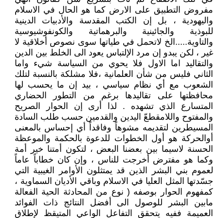
مفروض التطبيق على الارض كما هو الحال في الاسلام
واليهودية ، بل إن الكتب المقدسة والأدبيات الدينية
للبوذية والجائينية والبرهماتية والكونفوشيوسية
والتاوية.....الخ لاتحمل في طياتها سوى نصوص أخلاقية لا
غير ، لكن يبدو إن مرد الإلتباس يعود الى الخلط بين الدين
والتقاليد اما الاول فلا يحوي من السياسة شيء واما
الثاني فليس من شأن العلمانية ،فلا مشلكة بالنسبة لتلك
الشعوب مع أي نظام سياسي ، بيد إن ما يحسب لها
محافظتها على تقاليدها برغم من التطور الحضاري
المتسارع الذي تشهده . لذا أرى إن الحوار الصريح
والمفتوح واللامقطعّ اليدين والقدمين حسب طلب السادة
المسيطرين لتقديمه مشوهاً وفاقداً أي إحساس بالمعنى
أوالحركة هو أول الخطوات للدعوة بالحكمة والموعظة
الحسنة لاسيما بين بعضنا البعض ، لتكون أمتنا خير أمة
وكما هو مفترض أخرجت للناس ، وإن كان خطاباً عاماً
لعموم بني البشر الذين قد يمتثلون الأوامر الغيبية التي
جسّدتها المثل العليا في الاسلام وباقي الأديان السماوية ،
كمفهوم الحوار بوصفه ( نوع من المحادثة الحية الفعالة
مابين البشر للوصول الى أفضل النتائج ذات الفوائد
العميمة ففيه يتحقق التفاعل الواعي المتيقظ لإطلاق