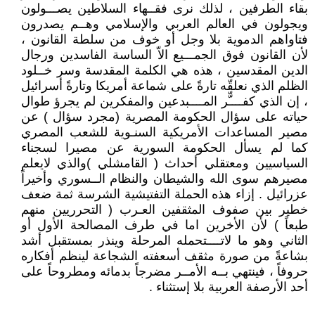
بقاء الطرفين ، لذلك نرى فقــهاء السلاطين يصـــولون
ويجولون في العالم العربي والإسلامي وهــم يصدرون
فتاواهم الدموية بلا وجل أو خوف من سلطة القانون ،
لأن القانون فوق الجمـــيع الاّ الساسة الفاسدين ورجال
الدين المقدسين ، هذه هي الكلمة المقدسة وسر خــلود
الظلم الذي نعلقّه تارةً على شماعة أمريكا وتارةً أسرائيل
، إن الذي كفــــّّر المــــبدعين والمفكرين لم يجرؤ طوال
حياته على سؤال الحكومة المصرية (مجرد سؤال ) عن
مصير المساعدات الأمريكية السنـوية للشعب المصري
كما لم يسأل الحكومة السورية عن مصيرا لسجناء
السياسيين ومعتقلي أحداث ( القامشلي )والذي لايعلم
مصيرهم سوى الله والشيطان والنظام الــسوري وأخيراً
عزرائيل . إزاء هذه الحملة التفتيشية الشرسة ثمة ضعف
خطير بين صفوف المثقفين العـرب ( التحرريين منهم
طبعاً ) لأن الأخرين اما في طرف المصالحة الأول أو
الثاني وهو ما لاتــــتحمله المرحلة وينذر بمستقبل أشد
بشاعةً من صورة مثقف أسعفته الشجاعة لينظم أفكاره
حروفاً ، فينتهي بــه الأمــر مضرجاً بدمائه ومطروحاً على
أحد الأرصفة العربية بلا إستثناء .