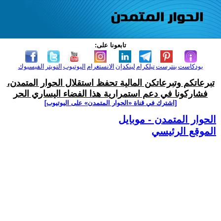
تابعونا على:
بودكاست
بنترست
تيلكرام
لينكدإن
الانستغرام
اليوتيوب
التويتر
الفيسبوك
تبرعاتكم وتبرعاتكن المالية تحفظ استقلال الحوار المتمدن،
فشاركونا في دعم استمرارية هذا الفضاء اليساري الحر
[اشترك في قناة ‫«الحوار المتمدن» على اليوتيوب]
الحوار المتمدن - موبايل
الموقع الرئيسي