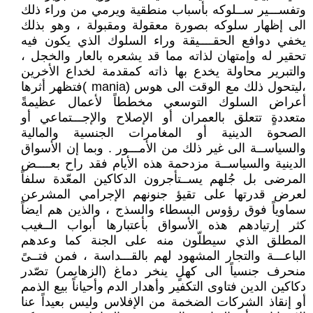
وتفســـير ســلوكه بأسباب منطقية ويرمي من وراء ذلك
الى إظهار سلوكه بصورة معقولة ومقبولة ، وهو بذلك
يخفي دوافع الحقــــيقة وراء السلوك الذي يكون فيه
تحقير له وإمتهان لذاته مما قد يشعره بالعار والخجل ،
والتبرير محاولة يخدع بها ذاته كمقدمة لخداع الأخرين
،ليتحول ذلك مع الوقت الى هوس (mania )فتظهر أثرها
أعراض السلوك التوسعي مخططاً لأعمال عظيمةً
متعددةٍ تتعلق بالعمران أو الإصلاح والإجـــتماعي أو
الصحوة الدينية أو المغامرات الجنسية والمالية
والسياســة الى غير ذلك من الأمـــور . وبما إن الأسواق
الدينية والسياســة مزدحمة هذه الأيام فقد راح بعــــض
المرضى بل جُلهم يســتأجرون الدكاكين المعّدة سلفاً
لعرض قدرتها على تقيؤ جنونهم الإجرامي المشرعن
سماوياً فوق رؤوس البسطاء والسذج ، والذين هم ايضاً
كثر إرتيادهم هذه الأسواق بأعتبارها أبواب الــغيب
المطلق الذي سيطلّون منه على الجنة كما وعدهم
الباعـــة والتجار المشهود لهم بالقـــداسة ، فمن فتــىً
منحرف جنسياً الى كهلٍ ينخر دماغ (الزهايمر) تصّدر
دكاكين الدين فتاوى التكفير وأهدار الدم وأحياناً بيع الذمم
أو إنقاذ الشركات الضخمة من الإفلاس وليس بعيداً عنا