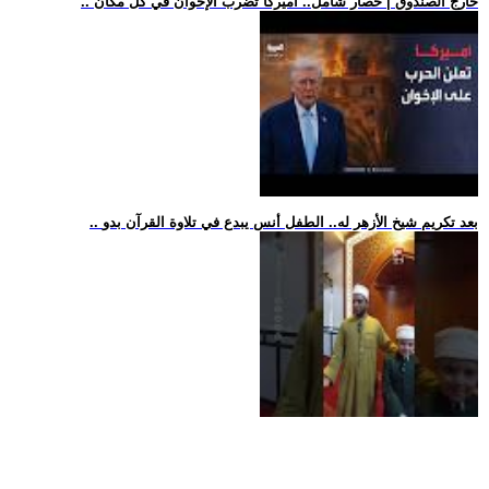
.. خارج الصندوق | حصار شامل.. أميركا تضرب الإخوان في كل مكان
.. بعد تكريم شيخ الأزهر له.. الطفل أنس يبدع في تلاوة القرآن بدو