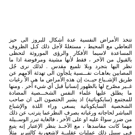
تتخذ الأمراض النفسية عدة أشكال للبروز الى حيز
التعاطي مع المحيط ، مستغلةً لأجل ذلك كـل الظروف
المساعدة لاسيما الأفكار والرؤى الموروثة لتحظى
بالقبول من الآخر ، فقط لأنها مشينة ومرفوضة اذا ما
نظر اليها بتجرد وبلا تلميع مقدس . لذلك نرى جُل
المصابين بعاهـات نفـــسية يلجأون الى تهدئة آلامهم عن
طريق الإشــباع حيــث إن هذه الأمراض ما هي الاّ رغبات
غــير مصّرح لها بالظهور إنسانياً قبل أي شيء آخر . ومنها
ما يطلق عليها علماء النفس الشخـــصية المضادة
للمجتمع (سايكوباثية) اذ يشير الختصون الى ان صاحب
الشخصية السايكوباثية يسعى وراء اللذة والإشباع
المباشر لحاجاته ورغباته بصرف النظرعما يترتب عن ذلك
من ضرر سواءً عليه او على الأخر ، فالغاية تبرر الوســيلة
مهما كانت مفاسدها ، مع الآخــذ بنظر الإعتبار إنه يتبع
فـي سبيل ذلك عمليات عقليــة لاشعورية كالتبرير مثلاً