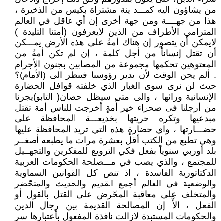
من يشاؤون اليه كمـــد ينة مشتراة بكيس من الذخيرة ،
هذا من جهــــة ومن جهة أخرى إن أي عاقل في العالم
المترامي الأطراف من الذين لايعرفون (أمتنا التليدة )
لايمكن أن يتصور إن هناك أمةً على هذه الأرض يمـــكن
أن تقتل إنساناً من أجل كلمة ، إن لم تكن أمةً من
المعتوهين تحكمها مجموعة من المصابين بجنون الأجرام
. ألم يحن الوقت لأن ندير رؤوسنا فننظر الى (الأمام)؟
حيث لن نرى سوى الغبار الذي خلفته قوافل الحضارة
الإنسانية ورائها ، والى متى سيظل حصان( التابو)يجرنا
من أرجلنا في صحراء خير أُمةٍ أخرجت للناس أمة تقتل
مبدعيها وتكره حريتها بخديعـــة المحافظة على
حضـــارتها ، واي حضارةٍ هذه التي تريد المحافظة عليها
وهي تطبع من الكتب أقل بعشرة مرات ما يطبعه أصغــر
بلد أوربي سنوياً بفعل فكي الترويع للمفكرين والتجهــيل
للمجتمع ، والذي يصب في مـــصلحة الحكومات العربية
الدكتاتورية الفاسدة ، اذ تنص كل القوانين السماوية
والوضعية في العالم أجمع القديم والحديث والمتحّضر
والمتخلف على معاقبة المحّرض على القتل بالقول أو
الفعل ، الأّ إن المصالحة القديمة بين رجال الدين
والحكومات المستبدة لازالت نافذة المفعول بأعتبارها سر