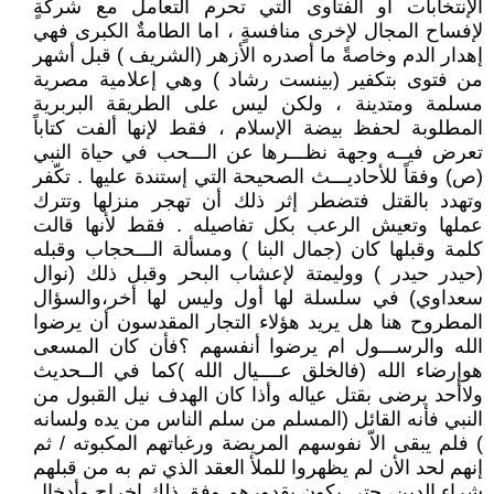
الإنتخابات أو الفتاوى التي تحرم التعامل مع شركةٍ
لإفساح المجال لإخرى منافسةٍ ، اما الطامةٌ الكبرى فهي
إهدار الدم وخاصةً ما أصدره الأزهر (الشريف ) قبل أشهر
من فتوى بتكفير (بينست رشاد ) وهي إعلامية مصرية
مسلمة ومتدينة ، ولكن ليس على الطريقة البربرية
المطلوبة لحفظ بيضة الإسلام ، فقط لإنها ألفت كتاباً
تعرض فيــه وجهة نظـــرها عن الـــحب في حياة النبي
(ص) وفقاً للأحاديـــث الصحيحة التي إستندة عليها . تكّفر
وتهدد بالقتل فتضطر إثر ذلك أن تهجر منزلها وتترك
عملها وتعيش الرعب بكل تفاصيله . فقط لأنها قالت
كلمة وقبلها كان (جمال البنا ) ومسألة الـــحجاب وقبله
(حيدر حيدر ) ووليمتة لإعشاب البحر وقبل ذلك (نوال
سعداوي) في سلسلة لها أول وليس لها أخر،والسؤال
المطروح هنا هل يريد هؤلاء التجار المقدسون أن يرضوا
الله والرســـول ام يرضوا أنفسهم ؟فأن كان المسعى
هوإرضاء الله (فالخلق عــــيال الله )كما في الــحديث
ولاأحد يرضى بقتل عياله وأذا كان الهدف نيل القبول من
النبي فأنه القائل (المسلم من سلم الناس من يده ولسانه
) فلم يبقى الاّ نفوسهم المريضة ورغباتهم المكبوته / ثم
إنهم لحد الأن لم يظهروا للملأ العقد الذي تم به من قبلهم
شراء الدين، حتى يكون بقدورهم وفق ذلك إخراج وأدخال