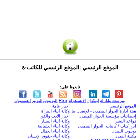
الموقع الرئيسي
الموقع الرئيسي للكاتب-ة
|
تابعونا على:
بنترست
تيلكرام
لينكدإن
الانستغرام
RSS
اليوتيوب
التويتر
الفيسبوك
الموقع الرئيسي
أخبار عامة
هيئة ادارة الحوار المتمدن - للإتصال بنا
وكالة أنباء المرأة
إحصائيات مؤسسة الحوار المتمدن
اخبار الأدب والفن
قواعد النشر
وكالة أنباء اليسار
ابرز كتاب / كاتبات الحوار المتمدن
وكالة أنباء العلمانية
يوتيوب التمدن
وكالة أنباء العمال
مكتبة التمدن
وكالة أنباء حقوق الإنسان