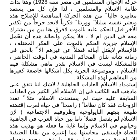
حركة الإخوان المسلمين في مصر سنة 1928) وهنا بدأت
طامة الاسلام والمسلمين ، لذا فإن كل من يستمد
معاييره حاليا ً من هذه الحركة المناهضة للإصلاح هذه
ويعتبر نفسه سليلا ً ووريثا ً فكرياً لايجد حرجاً من تكفير
الأخر قبل الحكم عليه بالموت لافرق هنا بين من يشترك
معه في الدين ام لا ، فلا يمكن والحالة هذه أن نحّمل
الإسلام جريرة الحكم بالموت على الفكر المختلف ،
فالإسلام لايقتل أبنائه فضلاً عن غيرهم الا ّ بالحق في
زمانه شأنه شأن المحاكم المدنية في الوقت الحاضر ،
فالمشكلة ليست في الاسلام بقدر ماهي مشكلة فهم
الاسلام ، وموضوعة الحرية بكل أشكالها خاضعة كغيرها
من المفاهيم لهذه المشكلة .
إستمداد الاسلام العادات الجاهلية / لاشك اننا نتفق على
ماذهب اليه الكاتب في إن الاسلام أقر الكثير من العادات
السابقة عليه حيث لم يستحدث الاسلام مثلا ً تعدد
الزوجات فقد كان نظاما ً ( راسخا ً في حياة لعرب إقتضته
طبيعة بنيتهم البايولوجية وظروفهم الاجتماعية ) لإن
الاسلام لم يفصل فصلا ً تاما بين حياة العرب في الجاهلية
وحياتهم في الاسلام وإنما غاية ما فعله هو تهذيب هذه
الحياة فإستبقى محاسنها مما إعتبره من بقايا الحنيفية
الإبراهيمية ومحى وعدل برفق ما ينبغي محوه وتعديله