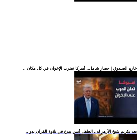
.. خارج الصندوق | حصار شامل.. أميركا تضرب الإخوان في كل مكان
.. بعد تكريم شيخ الأزهر له.. الطفل أنس يبدع في تلاوة القرآن بدو