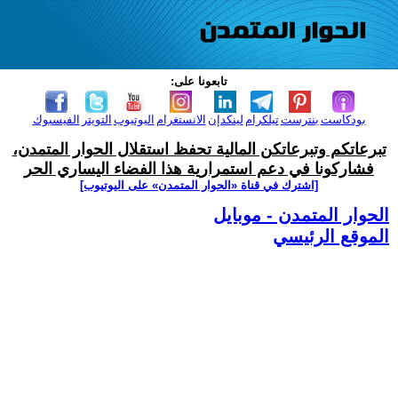
تابعونا على:
بودكاست
بنترست
تيلكرام
لينكدإن
الانستغرام
اليوتيوب
التويتر
الفيسبوك
تبرعاتكم وتبرعاتكن المالية تحفظ استقلال الحوار المتمدن،
فشاركونا في دعم استمرارية هذا الفضاء اليساري الحر
[اشترك في قناة ‫«الحوار المتمدن» على اليوتيوب]
الحوار المتمدن - موبايل
الموقع الرئيسي