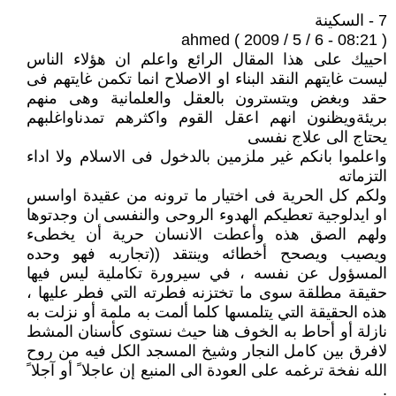
7 - السكينة
ahmed ( 2009 / 5 / 6 - 08:21 )
احييك على هذا المقال الرائع واعلم ان هؤلاء الناس
ليست غايتهم النقد البناء او الاصلاح انما تكمن غايتهم فى
حقد وبغض ويتسترون بالعقل والعلمانية وهى منهم
بريئةويظنون انهم اعقل القوم واكثرهم تمدناواغلبهم
يحتاج الى علاج نفسى
واعلموا بانكم غير ملزمين بالدخول فى الاسلام ولا اداء
التزماته
ولكم كل الحرية فى اختيار ما ترونه من عقيدة اواسس
او ايدلوجية تعطيكم الهدوء الروحى والنفسى ان وجدتوها
ولهم الصق هذه وأعطت الانسان حرية أن يخطىء
ويصيب ويصحح أخطائه وينتقد ((تجاربه فهو وحده
المسؤول عن نفسه ، في سيرورة تكاملية ليس فيها
حقيقة مطلقة سوى ما تختزنه فطرته التي فطر عليها ،
هذه الحقيقة التي يتلمسها كلما ألمت به ملمة أو نزلت به
نازلة أو أحاط به الخوف هنا حيث نستوى كأسنان المشط
لافرق بين كامل النجار وشيخ المسجد الكل فيه من روح
الله نفخة ترغمه على العودة الى المنبع إن عاجلا ً أو آجلا ً
.