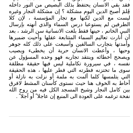
فقد بقي الانسان يحتفظ بذلك البصيص من النور داخله
فَِلمَ أصبح الدين اليوم مشكلة ؟ إن مشكلة النجار وغيره
ليست مع الدين لكنها مع تجار المؤسسة ، لإن كلا
الطرفين لم يستوعبا درس السماء والذي أنهته بإرسال
النبي الخاتم ، حينها فقط بلغت الانسانية سن الرشد ، بعد
أن أنارت تعاليم السماء المتتابعة عقلها وأحيت ضميرها
وأمدتها بتجارب السالفين وأسبغت على ذلك كله جوهر
وحيها ، وأعطت الانسان حرية أن يخطىء ويصيب
ويصحح أخطائه وينتقد تجاربه فهو وحده المسؤول عن
نفسه ، في سيرورة تكاملية ليس فيها حقيقة مطلقة
سوى ما تختزنه فطرته التي فطر عليها ، هذه الحقيقة
التي يتلمسها كلما ألمت به ملمة أو نزلت به نازلة أو
أحاط به الخوف هنا حيث نستوى كأسنان المشط لافرق
بين كامل النجار وشيخ المسجد الكل فيه من روح الله
نفخة ترغمه على العودة الى المنبع إن عاجلا ً أو آجلا ً .