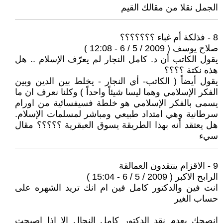
الجمل نقلا من مقالك القيم
8 - فذلكة أم غباء ؟؟؟؟؟؟؟
صلاح يوسف ( 2009 / 5 / 6 - 12:08 )
يقول الكاتب أن د. كامل النجار لم يعرّف الإسلام .. هل
هذه نكتة ؟؟؟؟
يقول أيضاً ( الكاتب- أي النجار - يخلط بين الدين وبين
الفكر الإسلامي وهما ليسا شيئاً واحداً ) وكلنا نعرف ان ما
يسمى بالفكر الإسلامي هو خلطة فسيفسائية من اورام
سرطانية وهي امتداد طبيعي ومباشر لمسلمات الإسلام.
هل يعتقد أنه بهذا الطريقة يسوق العبقرية ؟؟؟؟؟ مقال
سيء
9 - الاقزام ينتقدون العمالقة
الرابح الاكبر ( 2009 / 5 / 6 - 15:04 )
انت فين والدكتور كامل فين ام انك تريد الشهره على
حساب الغير
انصحك بعدم نقد الدكتور كامل النجال الا اذا اصبحت