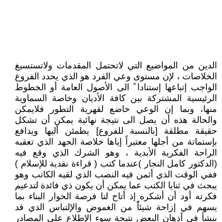
الدين من المواضيع التي لاتحتمل المقدمات ولاتستسيغ
الخلاصات ، لإن مستوى وعي الفرد هو الذي يحدد الفروع
الواجب إتباعها إستنادا ً الى الأصول العامة أو الخطوط
الرئيسية المشتركة بين كافة الأديان وخاصة السماوية
منها، وبما إن الوعي خاضع لقهرية التطور فلايمكن
والحالة هذه أن يصل الى نتيجة نهائية يمكن أن تشكل
حقيقة مطلقة [بالنسبة للفروع] يطمئن أليها ويدافع
بإستماتة من أجلها معتبراً إياها خلاصة الجهد الذي تعقبه
الراحة الفكرية الأبدية ، وهو الشرك الذي وقع فيه
(الدكتور كامل النجار )عندما كتب ( قراءة نقدية للإسلام )
ففي الوقت الذي أثمن فيه النصب الذي لقيه الكاتب وهو
يبحث في ثنايا الكتب عما يمكن أن يكون ذي فائدة لتدعيم
فكرته أود أن أشكره إذ أتاح لنا فرصة الحوار البناء بما
يسهم في إزاحة شيئاًً من الغموض والإلتباس الذي قد
ينشأ في أذهان البعض نتيجة سوء الإطلاع على المصادر