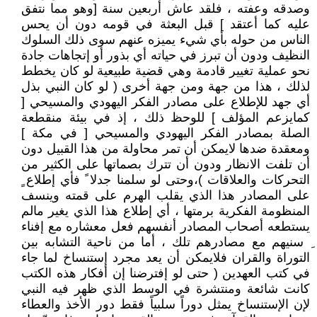
وصدقه وعفته ، فلقد عاش أربعين سنة [وهو مما نتفق
عليه كما أعتقد ] قبل البعثة في قومه دون أن يحس
الناس من حوله بأي شيء يميزه عنهم سوى ذلك السلوك
النظيف ودون أن تبرز في حياته أي بذور أو إتجاهات جادة
نحو عملية تغيير قادمة وهي قضية طبيعية لو كان يخطط
لذلك ، هذا من جهة ومن جهة أخرى ( لو كان النبي بذل
أي جهد للإطلاع على مصادر الفكر اليهودي والمسيحي [
كمايزعم المؤلف ] للوحظ ذلك ، إذ في بيئة منقطعة
الصلة بمصادر الفكر اليهودي والمسيحي [ في مكة ]
ومعقدة ضدها لايمكن أن تمر محاولة من هذا القبيل دون
أن تلفت الانظار ودون أن تترك بصماتها على الكثير من
التحركات والعلاقات )،وحتى لو سلمنا جدلا ً فأي إطلاع ٍ
على المصادر هذا الذي يقلب الهرم على قمته وينسف
المنظومة الفكرية برمتها ، أي إطلاع هذا الذي يغير مالم
يستطعه أصحاب المصادر أنفسهم فعل معشاره مع إفناء
ِ سنيهم مع مصادرهم تلك ، أما من ناحية التشابه بين
التوراة والقران فلايمكن أن يعد مجرد إستنساخ لما جاء
في كتب العهدين ( حتى لو إفترضنا إن أفكار هذه الكتب
كانت شائعة ومنتشرة في الوسط الذي ظهر فيه النبي
لإن الإستنساخ يمثل دوراً سلبياً فقط دور الأخذ والعطاء