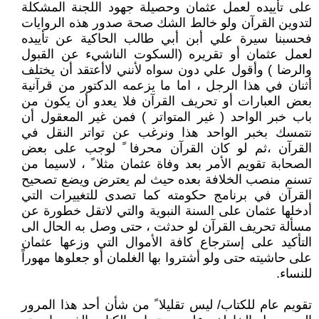
على تأييده لعمل عثمان وحصيلة جهود اللجنة المشكلة
لتدوين القرآن ولو خالط الشك صحة صدور هذه الروايات
فحسبنا سيرة علي أبن أبي طالب الحاكية عن تأييده
لعمل عثمان أو تقريره (السكوت الناشيء عن القبول
والرضا ) وأقول علي دون سواه لأنني لاأعتقد أن يختلف
أثنان في هذا الرجل ، اما ما يزعمه الدكتور من قرآنية
بعض العبارات أو تحريف القرآن فلا يعدو أن يكون من
باب خبر الواحد ( غير المتواتر ) فمن غير المعقول أن
نتمسك بخبر الواحد هذا ونرغب عن تواتر النقل في
القرآن ،ثم لو كان القرآن محرفا ً لوجب على بعض
الصحابة تقويم الأمر بعد وفاة عثمان مثلا ً ، لاسيما من
تسنم منصب الخلافة بعده حيث لم يعترض ويضع تصحيح
القرآن في برنامج حكومته كما تصدى للتغييرات التي
أدخلها عثمان على السنة النبوية والتي لاتقل خطورة عن
مسألة تحريف القرآن لو حدثت ، حتى وصل به الحال الى
التأكيد على إسترجاع كافة الأموال التي وزعها عثمان
على حاشيته حتى ولو أشتروا بها الغلمان أو جعلوها مهوراً
للنساء.
تقويم عام للكتاب/ ليس تقليلا ً من شأن أحد هذا المرور