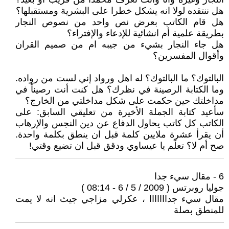
هل ننتقده لولا انه يشكل خطرا على البشرية ومستقبلها؟
هل قام الكاتب بعرض نص واحد من نصوص النجار
بطريقة علمية أم انشائية للإدعاء والإفتراء؟
هل جاء النجار بشيء من جيبه ام من صميم القران
وأقوال المفسرين؟
البالتوك؟ ما البالتوك؟ له اهل ورواد إني لست من رواده.
وما الكتابة الرصينة في نظرك؟ هل كنت أنت رصيناً في
مداخلتك حين حكمت على شكل مداخلتي من الخارج؟
سأعيد كتابة الجملة الأخيرة من تعليقي السابق: على
الكاتب كل كاتب يحاول الدفاع عن دين النجس والإرهاب
أن يقرأ عشرة ملايين كلمة قبل ان ينطق بكلمة واحدة.
صح أم لا؟ تعلّم يا عيساوي ودقق قبل ان تضيع وقتي!
6 - مقال سيء جدا
جوليا روبرتس ( 2009 / 5 / 6 - 08:14 )
مقال سيء جدااااااا ، عكرلي مزاجي جيث انه لا يمت
للمنطق بصلة