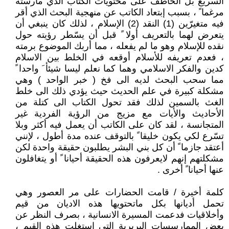
السريع بل الخاطف على محتويات الكتاب الذي مارسته
مرغما ً ، بسبب إبتعاد الكاتب عن منهجية البحث الذي أقر
فيه متغيرّين (1) النقد (2) الإسلام ، لذلك كان ينبغي أن
يتعرض لهما بالتعريف أولا ً قبل أن يسّطر رؤيته حول
نقده للإسلام وهو ما لم يفعله ، مما أربك الموضوع برمته
، فعدم تعريفه للأسلام أوقعه في الخلط بين الاسلام
كدين والفكر الاسلامي وهما كما نعلم ليسا شيئأ َ واحدا ً
مما سحب البحث لديه الى فخ ( خبر الواحد ) وهي
مشكلة كبيرة في علم الحديث حيث يؤدي ذلك الى خلط
الغث بالسمين لذلك فقد تحول الكتاب الى كتلة من
الأحاديث والأيات مع مزيج من الرؤية الفردية غير
المتجانسة ، لقد كان على الكاتب أن يعمل فيه أكثر وبلا
تسّرع لكي يكون خليقا ً بالتوقف عنده مدة أطول ، لإنني
أعتقد جازما ً أن كل بني البشر يطلبون حقيقة واحدة لكن
مشكلتهم إنهم لايعرفون هذه الحقيقة أحيانا ً أو يتغافلون
عنها أحيانا ً أخرى .
كلمة أخيرة / قامت الحضارات على مر العصور وهي
تحمل أديانها بكل ماتحتويها هذه الاديان من قيم
وأخلاقيات فدعمت المسيرة الانسانية ، بصرف النظر عن
بعض الممارسسات البربرية التي إستغلت هذه القيم ،