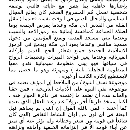
بإعتبارها جاهلية بما يتفق مع غاياته فالنبي بوصفه
شخصية تحمل هّم المشروع الضخم كان يعالج المجال
السياسي والمجال الديني في الوقت نفسه فعندما ( ينقل
القبلة من القدس الى مكة وعندما يفرض الجمعة يوماً
لصلاة الجماعة كمنافسة إيمائية مع رموزالاحد والسبت
وعندما يبني مسجد المدينة ويمنع المؤمنين من دخول
مسجد منافس وعندما يعود الى مكة ويدمج في الرموز
الاسلامية الجديدة جميع شعائر الحج القديم وأركانه
الفيزيائية وعندما يغير قواعد الميراث وتنظيمات الزواج
في سياقها فهو يبني منظومة سيميائية تغدو معها
المنظومة الجاهلية بالية ) ومتهرئة وهو ما حصل مما
لايستطيع إنكاره الكاتب أو غيره .
موضوعة نسف النبوة / من الملاحظ إن المؤلف يعتمد في
موضوعة نفي النبوة على الأدبيات التأريخية ، فمن حقنا
والحاله هذه أن نعتمد ما إعتمده في دائرة الحوار هذه ،
لكننا سنتخذ طريقاً أخر نزولا ً عند رغبة العقل الذي يعبده
كما أعتقد ، فمن نافلة القول إن النبي لم يساهم قبل
البعثة في أي لون من أوان النشاط الثقافي (الذي كان
شائعاً في قومه من شعر وخطابة ولم يؤثر عنه أي تميز
عن أبناء قومه الاّ في إلتزاماته الخلقية وأمانته ونزاهته