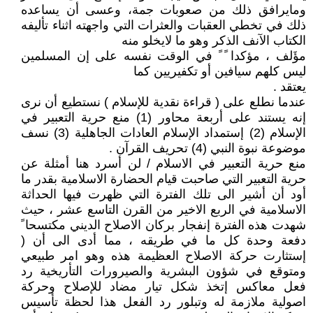
ومايرافق ذلك من صعوبات جمة، وعسى أن يساعده
ذلك في تخطي العقبات والعثرات التي واجهته اثناء تأليفه
الكتاب الآنف الذكر وهو ما لايخلو منه
مؤَلف ، مؤكدا ً ً في الوقت نفسه على إن المسلمين
ليس كلهم سيافين أو تكفيريين كما
يعتقد .
عندما نطلع على ( قراءة نقدية للإسلام ) نستطيع أن نرى
إنه يستند على أربعة محاور (1) منع حرية التعبير في
الإسلام (2) إستمداد الإسلام العادات الجاهلية (3) نسف
موضوعة نبوة النبي (4) تحريف القرآن .
منع حرية التعبير في الاسلام / لن أسرد هنا أمثلة عن
حرية التعبير التي صاحبت قيام الحضارة الاسلامية بقدر ما
أود أن أشير الى تلك الفترة التي ظهرت فيها الحداثة
الاسلامية في الربع الاخير من القرن التاسع عشر ، حيث
شهدت هذه الفترة إنفجار بركان الاصلاح الديني مكتسحا ً
دفعة وحدة كل ما في طريقه ، مما أدى الى أن (
إستثارت حركة الاصلاح العظيمة هذه وهو امر طبيعي
ومتوقع في شؤون البشرية والصيرورات التأريخية رد
فعل معاكس إتخذ شكل تيار مضاد للإصلاح وحركة
اصولية ملازمة له وتبلور رد الفعل هذا لحظة تأسيس