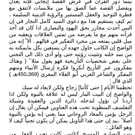
بينما دور القرآن في عرض القصة إيجابي فإنه يّعدل
ويفصل القصة عما ألصق بها من ملابسات لاتتفق مع
فطرة التوحيد والعقل المستنير والرؤية الدينية السليمة ،
ثم كيف يستقيم هذا مع دعوى السيد كامل النجار في إن
النبي أحدث مجازر بحق اليهود والنصارى اذا كان قد أخذ
قرآنه منهم مع ما يفرضه من تمتين العلاقات ويعقبه من
ميل قلبي يمنعه من مجرد التفكير في قتالهم . الا ّ إنه من
الواضح إن الكاتب حاول جهده أن يستعين بكل مايمكنه به
من سد خلته وتثبيت رؤيته حتى ولو أدى ذلك الى التجني
على بعض شخصيات التأريخية فهو يقول مثلا ً ( وهناك
مفكرون عبر التأريخ أنكروا فكرة إرسال الأنبياء ومنهم
المفكر والشاعر العربي أبو العلاء المعري (369ـ450هـ )
الذي قال :
تحطمنا الأيام [ حتى كأننا] زجاج ولكن لايعاد له سبك
والواضح إن البيت المار ليس له علاقة بالنبوة ولكن اذا
أردنا أن نؤول لندخله دائرة الدين والعقيدة وشبكة
التفلسف المنظوية تحت هذه العناوين فيمكن أن يقال إن
الرجل يؤمن بالمعاد الروحاني مما يعني إنه يؤمن بالنبوة
أصلا ً ،بيد إن حتى هذا التأويل يمكن أن يكون تجنياً كيف لا
وهو القائل :
بنت النصارى للمسيح كنائس كانت تعيب الفعل من