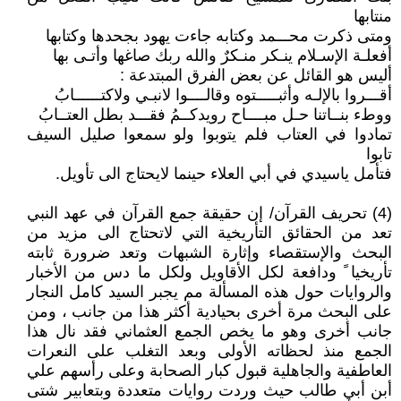
منتابها
ومتى ذكرت محـــمد وكتابه جاءت يهود بجحدها وكتابها
أفعلـة الإسـلام ينـكر منـكرٌ والله ربك صاغها وأتـى بها
أليس هو القائل عن بعض الفرق المبتدعة :
أقـــروا بالإلـه وأثبـــــتوه وقالــــوا لانبـي ولاكتــــــابُ
ووطء بنــاتنا حـل مبــــاح رويدكــمُ فقـــد بطل العتــابُ
تمادوا في العتاب فلم يتوبوا ولو سمعوا صليل السيف
تابوا
فتأمل ياسيدي في أبي العلاء حينما لايحتاج الى تأويل.
(4) تحريف القرآن/ إن حقيقة جمع القرآن في عهد النبي
تعد من الحقائق التأريخية التي لاتحتاج الى مزيد من
البحث والإستقصاء وإثارة الشبهات وتعد ضرورة ثابته
تأريخيا ً ودافعة لكل الأقاويل ولكل ما دس من الأخبار
والروايات حول هذه المسألة مم يجبر السيد كامل النجار
على البحث مرة أخرى بحيادية أكثر هذا من جانب ، ومن
جانب أخرى وهو ما يخص الجمع العثماني فقد نال هذا
الجمع منذ لحظاته الأولى وبعد التغلب على النعرات
العاطفية والجاهلية قبول كبار الصحابة وعلى رأسهم علي
أبن أبي طالب حيث وردت روايات متعددة وبتعابير شتى