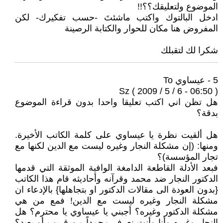
الموضوع ولتعليقك؟؟!!
ادخل البالتوك واكتب ماشئتَ -حسب تفكيرك- لكن
المفروض هنا مكان للحوار والكتابة الرصينة
شكرا لك لتقبلك
5 - عيساوي To
Sz ( 2009 / 5 / 6 - 06:50 )
هل تظن اني اكتب تعليقا واحدا بدون قراءة الموضوع
بدقة؟
هل ألقيت نظرة يا عيساوي على كلمة الكاتب الأخيرة.
ومنها: (إن مشكلة النجار وغيره ليست مع الدين لكنها مع
تجار المؤسسة)؟
فبعد الأدلة القاطعة الدامغة الوافية الموثقة التي قدمها
الدكتور النجار ضد محمد وقرآنه وأحاديثه قام هذا الكاتب
{بدون العودة الى مقالات الدكتور او بتجاهلها} بالإدعاء ان
مشكلة النجار وغيره ليست مع الدين! فمع من هي
مشكلة الدكتور وغيره؟ أجبني يا عيساوي يا محترم؟ هل
النجار وغيره وأنا وأنت نعرف محمداً من قريب أو بعيد؟