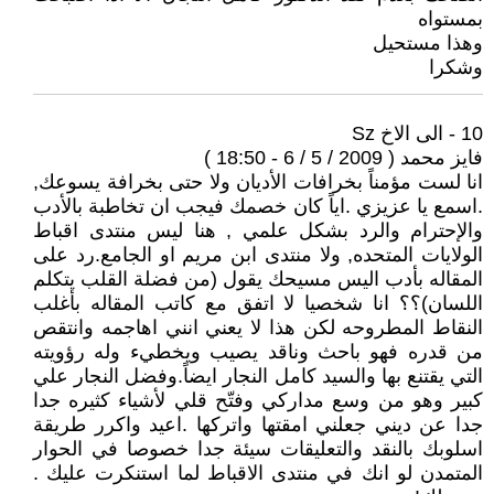
بمستواه
وهذا مستحيل
وشكرا
10 - الى الاخ Sz
فايز محمد ( 2009 / 5 / 6 - 18:50 )
انا لست مؤمناً بخرافات الأديان ولا حتى بخرافة يسوعك,
.اسمع يا عزيزي .اياً كان خصمك فيجب ان تخاطبة بالأدب
والإحترام والرد بشكل علمي , هنا ليس منتدى اقباط
الولايات المتحده, ولا منتدى ابن مريم او الجامع.رد على
المقاله بأدب اليس مسيحك يقول (من فضلة القلب يتكلم
اللسان)؟؟ انا شخصيا لا اتفق مع كاتب المقاله بأغلب
النقاط المطروحه لكن هذا لا يعني انني اهاجمه وانتقص
من قدره فهو باحث وناقد يصيب ويخطيء وله رؤويته
التي يقتنع بها والسيد كامل النجار ايضاً.وفضل النجار علي
كبير وهو من وسع مداركي وفتّح قلي لأشياء كثيره جدا
جدا عن ديني جعلني امقتها واتركها .اعيد واكرر طريقة
اسلوبك بالنقد والتعليقات سيئة جدا خصوصا في الحوار
المتمدن لو انك في منتدى الاقباط لما استنكرت عليك .