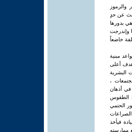
ر والرموز
حث عن حدٍ
هي بدورها
 وإندرجت
فة خاضعاً
اعد مبنية
 هدف أعلى
 البشرية
مجتمعات ،
في أذهان
فة الطقوس
طور الحتمي
الصراعات
ادة فيأخذ
ع ممارسته