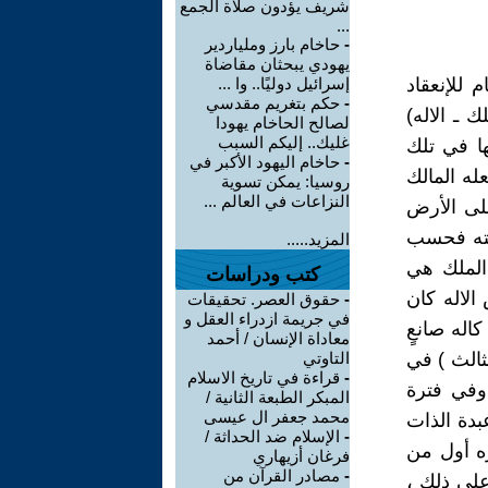
شريف يؤدون صلاة الجمع
...
-
حاخام بارز وملياردير
يهودي يبحثان مقاضاة
 للإنعقاد
إسرائيل دوليًا.. وا ...
-
حكم بتغريم مقدسي
 ـ الاله)
لصالح الحاخام يهودا
غليك.. إليكم السبب
ا في تلك
-
حاخام اليهود الأكبر في
له المالك
روسيا: يمكن تسوية
النزاعات في العالم ...
على الأرض
عيته فحسب
المزيد.....
الملك هي
كتب ودراسات
الاله كان
-
حقوق العصر. تحقيقات
في جريمة ازدراء العقل و
اله صانعٍ
معاداة الإنسان / أحمد
ثالث ) في
التاوتي
-
قراءة في تاريخ الاسلام
 وفي فترة
المبكر الطبعة الثانية /
محمد جعفر ال عيسى
بدة الذات
-
الإسلام ضد الحداثة /
ره أول من
فرغان أزيهاري
-
مصادر القرآن من
على ذلك ،