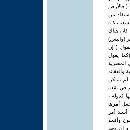
 ( فالأرض
هنة وأمة مقدسة ){الخروج}19 وكأنه أستفاد من
الشعب كله
 كان هناك
ر (واليس)
لقول ( إن
كما يقول
 المصرية
 والعقائد
 لم يتمكن
م في بقعة
ا كدولة ،
جعل أمرها
 أسند أمر
ون وأقمه
رد ان وجد