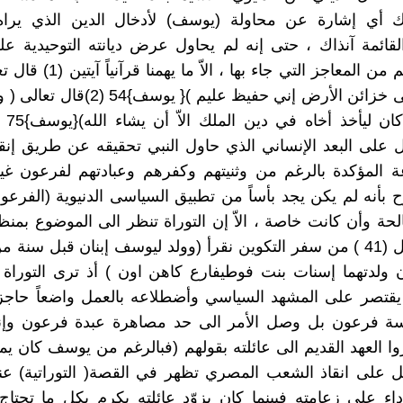
 أي إشارة عن محاولة (يوسف) لأدخال الدين الذي يراه
لقائمة آنذاك ، حتى إنه لم يحاول عرض ديانته التوحيدية 
مصر بالرغم من المعاجز التي جاء بها ،
إجعلني على خزائن الأرض إني حفيظ عليم ){ يو
ليوسف م
ل على البعد الإنساني الذي حاول النبي تحقيقه عن طريق إنقاذ
 المؤكدة بالرغم من وثنيتهم وكفرهم وعبادتهم لفرعون غير
ح بأنه لم يكن يجد بأساً من تطبيق السياسى الدنيوية (الفرعوني
صالحة وأن كانت خاصة ، الاّ إن التوراة تنظر الى الموضوع بمن
ففي الفصل (41 ) من سفر التكوين نقرأ (وولد ليوسف إبنان قبل سنة
ن ولدتهما إسنات بنت فوطيفارع كاهن اون ) أذ ترى التورا
قتصر على المشهد السياسي وأضطلاعه بالعمل واضعاً حاجزاً
اسة فرعون بل وصل الأمر الى حد مصاهرة عبدة فرعون وإنح
 العهد القديم الى عائلته بقولهم (فبالرغم من يوسف كان يم
ل على انقاذ الشعب المصري تظهر في القصة( التوراتية) عن
ء على زعامته فبينما كان يزوّد عائلته بكرم بكل ما تحتاج 