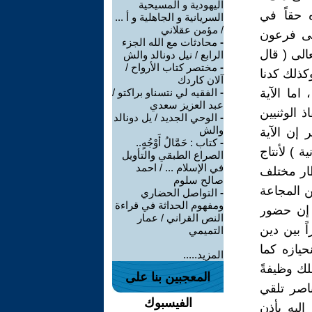
اليهودية و المسيحية
 حقاً في
السريانية و الجاهلية و أ ...
/ مؤمن عقلاني
على فرعون
-
محادثات مع الله الجزء
 الاّ ما يهمنا قرآنياً آيتين (1) قال تعالى ( قال
الرابع / نيل دونالد والش
-
مختصر كتاب الأرواح /
سف}54 (2)قال تعالى ( وكذلك كدنا
آلان كاردك
اكان ليأخذ أخاه في دين الملك الاّ أن يشاء الله){يوسف}75 ، اما الآية
-
الفقيه لي نتسناو براكتو /
عبد العزيز سعدي
 الوثنيين
-
الوحي الجديد / يل دونالد
والش
 إن الآية
-
كتاب : حَمَّالُ أَوْجُهٍ..
ة ) لأنتاج
الصراع الطبقي والتأويل
في الإسلام ... / احمد
ظار مختلف
صالح سلوم
 من المجاعة
-
التواصل الحضاري
ومفهوم الحداثة في قراءة
ة إن حضور
النص القراني / عمار
 بين دين
التميمي
يازه كما
المزيد.....
لك وظيفةً
المعجبين بنا على
اصر تلقي
الفيسبوك
اليه بأذن