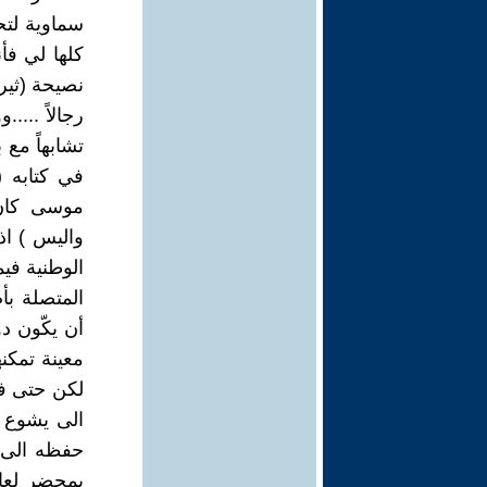
سماوية لتح
نصيحة (ثير
رجالاً ....
تشابهاً مع
في كتابه (
موسى كان 
واليس ) ا
الوطنية في
المتصلة بأ
أن يكّون د
معينة تمكن
لكن حتى في
الى يشوع أ
حفظه الى ل
بمحضر لعاز