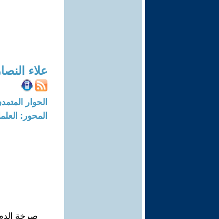
علاء النصا
الحوار المتمدن-العدد: 2650 - 09
المحور: العلما
صرخة الدم 