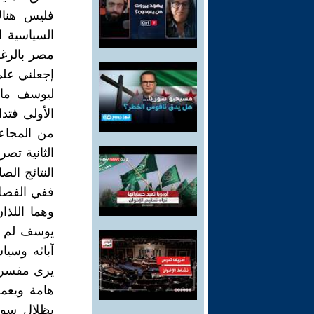
فليس هناك
السياسية ا
الأولى فتد
من المجاعة
الثانية تصر
النتائج ال
وهما اللذا
يوسف لم ي
آبائه وسي
يرى مفسروا
هامة ويعم
بظلال سودا