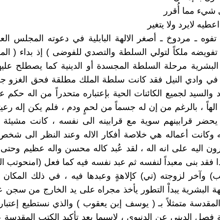
 شيء مما أُقرر
اعطيه لايرد ولا يتغير
 تفوه ـ مردوخ ـ أصغر الالهة البابلية في دعوته المجلس العام
 تفويضه ملكاً لتولي السلطة والتصدي للفوضى ) إذ بداء ( الملك
لبشرية مرحلة السلطة المجسدة أو الدينية كما يصطلح عليه
ا في وادي النيل فقد كانت سلطة الملك مطلقة فحق الغزو جع
د والسيد لجميع الكائنات الحية بإعتباره متحدراً من اله حكم 
الهاً ، بالرغم من إن له جسماً من لحمٍ ودم ، فلم يكن إله ر
 يحضر قرابينهم سوية مع قرابينه الى نفسه ، كانت مشيئة 
ه وكانت أعماله هي خلاصة أفكار الاله وعند النظر الى شخص 
ون اليه على انه اله ، لقد عُبد كاله محسن واله عظيم وحتى ك
ذا فقد بنى معبداً لنفسه ثم عبد نفسه فيه كما فعل (امنحوتب ال
) وآخر لزوجته (تي) كإلاهةٍ وعبدها فيه ، في ذلك المكان
لهة البشرية يبداْ التطور يأخذ مجراه على يد الخارج من سجن ع
المقدسة متمثلاً بـ ( يوسف إبن يعقوب ) والذي نستطيع إعتبا
فصل الديني عن الدنيوي ، لاسيما بعد تأكيد الكتب المقدسة 