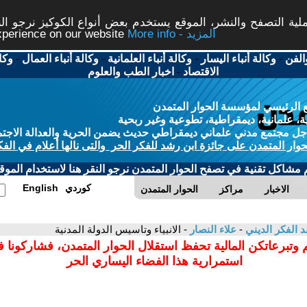
ة التصفح والنشر، الموقع يستخدم بعض أنواع الكوكيز نرجو النق
More info - المزيد
experience on our website
الفن
-
وكالة أنباء اليسار
-
وكالة أنباء العلمانية
-
وكالة أنباء العمال
-
وكا
الاقتصاد
-
اخبار الطب والعلوم
 الرئيسي لمؤسسة الحوار المتمدن
، علمانية، ديمقراطية، تطوعية وغير ربحية
ل مجتمع مدني علماني ديمقراطي حديث يضمن الحرية والعدالة الاجتم
حوار المتمدن على جائزة ابن رشد للفكر الحر والتى نالها أعلام في الفك
م مشاكل تقنية في تصفح الحوار المتمدن نرجو النقر هنا لاستخدام الموقع
كوردي
English
الاخبار
مراكز
الحوار المتمدن
د الفكر الديني
-
علاء النصار
- الانبياء وتاسيس الدولة المدنية
 وتبرعاتكن المالية تحفظ استقلال الحوار المتمدن، فشاركونا 
استمرارية هذا الفضاء اليساري الحر