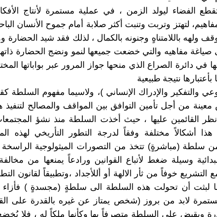
قطع الفضاء ليولد الزمن ، في عملية مستمرة لأنتاج الأفكا
فاهيم، لتهتز وتربت وتنبت أكثر صلابة أمام جموح الأنسان البا
ف ولهه باللامتناهٍ وجنونه بالكمال ، لذلك فقد شيد الحضارة و
ياغة مفاهيه والتي خضعت جميعها لنمو ونضج الحضارة ذاتها
 في دائرة الصراع الذي منحها جواز المرور عبر بواباتها المختل
 بأعتبارها نتيجة طبيعية
وعي والتفكير والإدراك الإنساني )، ولاسيما مفهوم السلطة كقو
عينة من أجل تأمين التوافق بين المواقف والمصالح لتنفيذ
ظر القائمين عليها ، حيث أخذت السلطة منذ نشؤ المجتمعات
هذا أشكالاً مختلفة وفقاً لدرجة التطور التأريخي لهذه ال
 سلطة (مباشرةٍ) تتخذ من التصورات الميثولوجية الراسخة 
دائية وسيلة ضغط لأتباع القوانين ورادعاً يمنعها من مخال
ع التشريع خوفاً من ثأر الالهة أو أللأجداد ،وتطبيقاً لقانون الت
ا لبثت أن تحولت هذه السلطة الى سلطةٍ (مجسدةٍ ) فأزاء 
لمستمرة لابد من بروز (شخص يمتاز عن غيره بالقدرة على القي
رة ويقبض على السلطة متصرفاً بها وكأنها ملكاً له ، فلا يُخض