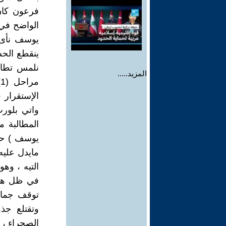
فرعون كان
الواضح في ا
يوسف نأى 
ينقطع الح
نلمس تطابق
المزيد.....
الإستقرار 
واتي بلورت
المطالبة م
يوسف ) حت
مايدل عليه 
التيه ، وهو
في ظل هكذ
توقف جماح
وتقتلع جذو
الصحراء ، ف