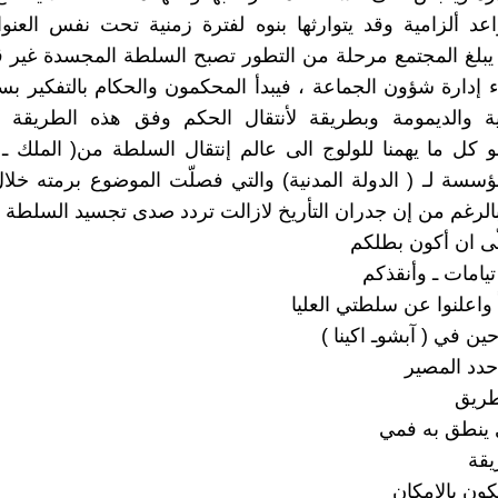
اعد ألزامية وقد يتوارثها بنوه لفترة زمنية تحت نفس العنو
بلغ المجتمع مرحلة من التطور تصبح السلطة المجسدة غير ق
اء إدارة شؤون الجماعة ، فيبدأ المحكمون والحكام بالتفكير بس
رية والديمومة وبطريقة لأنتقال الحكم وفق هذه الطريقة 
 كل ما يهمنا للولوج الى عالم إنتقال السلطة من( الملك ـ ا
مؤسسة لـ ( الدولة المدنية) والتي فصلّت الموضوع برمته خلا
بالرغم من إن جدران التأريخ لازالت تردد صدى تجسيد السلطة الا
لّى ان أكون بطلكم
تيامات ـ وأنقذكم
ً واعلنوا عن سلطتي العليا
ن في ( آبشوـ اكينا )
حدد المصير
طريق
ي ينطق به فمي
يقة
ون بالإمكان