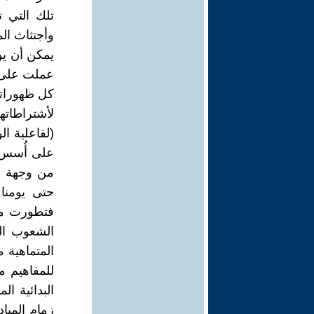
تلك التي ت
وأجتثاث الم
يمكن أن يوق
عملت على ص
كل ظهوراتها
لأشتراطاتها
(لفاعلية ال
على أُسس م
من وجهة ن
حتى يومنا 
فتطورت من
الشعوب الب
المتماهية م
للمفاهيم م
البدائية ا
زمام المباد