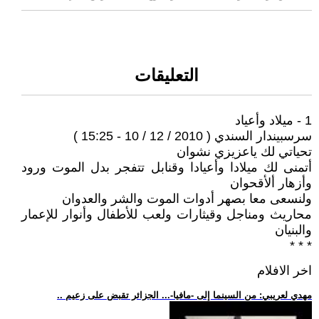
التعليقات
1 - ميلاد وأعياد
سرسبيندار السندي ( 2010 / 12 / 10 - 15:25 )
تحياتي لك ياعزيزي نشوان
أتمنى لك ميلادا وأعيادا وقنابل تتفجر بدل الموت ورود
وأزهار ألأقحوان
ولنسعى معا بصهر أدوات الموت والشر والعدوان
محاريث ومناجل وقيثارات ولعب للأطفال وأنوار للإعمار
والبنيان
* * *
اخر الافلام
.. مهدي لعريبي: من السينما إلى -مافيا-... الجزائر تقبض على زعيم