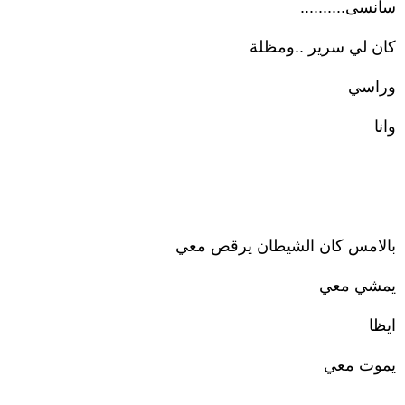
سانسى..........
كان لي سرير ..ومظلة
وراسي
وانا
بالامس كان الشيطان يرقص معي
يمشي معي
ايظا
يموت معي