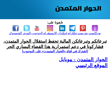
تابعونا على:
بودكاست
بنترست
تيلكرام
لينكدإن
الانستغرام
اليوتيوب
التويتر
الفيسبوك
تبرعاتكم وتبرعاتكن المالية تحفظ استقلال الحوار المتمدن،
فشاركونا في دعم استمرارية هذا الفضاء اليساري الحر
[اشترك في قناة ‫«الحوار المتمدن» على اليوتيوب]
الحوار المتمدن - موبايل
الموقع الرئيسي