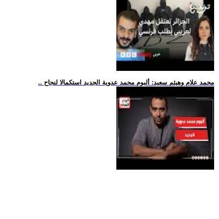
.. محمد علام وهيثم سعيد: ألبوم محمد عدوية الجديد استكمالا لنجاح