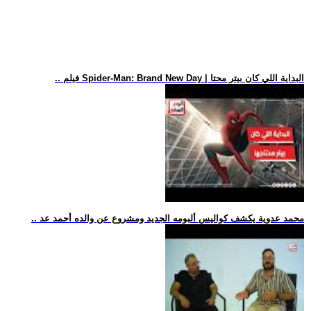
.. فيلم Spider-Man: Brand New Day | البداية اللي كان بيتر محتا
.. محمد عدوية يكشف كواليس ألبومه الجديد ومشروع عن والده أحمد عد