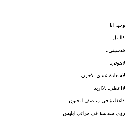
وحيد انا
كالليل
قدسيتي..
لاهوتي..
لاسعادة عندي..لاحزن
لااعطي...لااريد
كاغفاءة في منتصف الجنون
رؤى مقدسة في مراثي ابليس