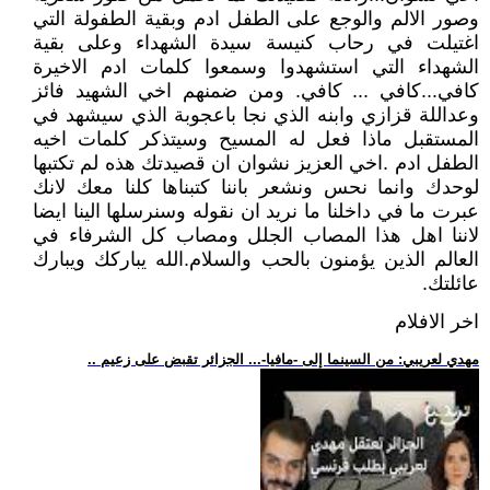
وصور الالم والوجع على الطفل ادم وبقية الطفولة التي
اغتيلت في رحاب كنيسة سيدة الشهداء وعلى بقية
الشهداء التي استشهدوا وسمعوا كلمات ادم الاخيرة
كافي...كافي ... كافي. ومن ضمنهم اخي الشهيد فائز
وعداللة قزازي وابنه الذي نجا باعجوبة الذي سيشهد في
المستقبل ماذا فعل له المسيح وسيتذكر كلمات اخيه
الطفل ادم .اخي العزيز نشوان ان قصيدتك هذه لم تكتبها
لوحدك وانما نحس ونشعر باننا كتبناها كلنا معك لانك
عبرت ما في داخلنا ما نريد ان نقوله وسنرسلها الينا ايضا
لاننا اهل هذا المصاب الجلل ومصاب كل الشرفاء في
العالم الذين يؤمنون بالحب والسلام.الله يباركك ويبارك
عائلتك.
اخر الافلام
.. مهدي لعريبي: من السينما إلى -مافيا-... الجزائر تقبض على زعيم