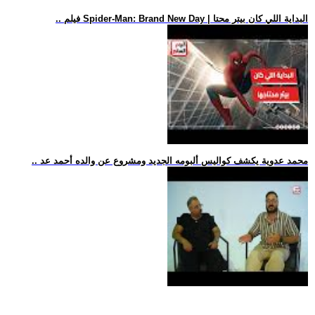
.. فيلم Spider-Man: Brand New Day | البداية اللي كان بيتر محتا
.. محمد عدوية يكشف كواليس ألبومه الجديد ومشروع عن والده أحمد عد