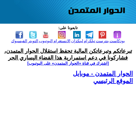
تابعونا على:
بودكاست
بنترست
تيلكرام
لينكدإن
الانستغرام
اليوتيوب
التويتر
الفيسبوك
تبرعاتكم وتبرعاتكن المالية تحفظ استقلال الحوار المتمدن،
فشاركونا في دعم استمرارية هذا الفضاء اليساري الحر
[اشترك في قناة ‫«الحوار المتمدن» على اليوتيوب]
الحوار المتمدن - موبايل
الموقع الرئيسي