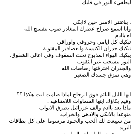
ليطفيء النور في قلبك
. يباغتني الاسى حين لاابكي
وانا اسمع صراخ عطرك المغادر صوب بنفسج الله
اه ياادم
تبكيك كل ايامي وحروفي واوراقي
تبكيك جدران الكنيسة والعصافير المقتولة
يبكيك الهواء المذبوح تحت السقوف وفي اعالي الشقوق.
النور ينسحب عبر الثقوب
والجدران اخترقتها رصاصات الله
وهي تمزق جسدك الصغير
ايها الليل النائم فوق الزجاج لماذا صامت انت هكذا ؟؟
وفيم بكاؤك ايتها السماوات اللامتناهيه .
ماذا بعد ياادم والف عزرائيل يطرق الابواب
متوعدا بالانكى والادهى والخراب.
من سيبعث لك الحب والخلود مرسوما على كل بطاقات
البريد