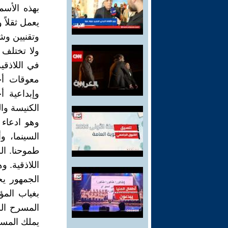
بهذه الأسم
يعمل ثقلاً 
وتقنيين وش
ولا تختلف 
في اللاذقي
معوقات أخ
وإبداعية أ
الكنيسة وا
وهو ادعاء
السينما، و
طموحنا. الس
اللاذقية. 
الجمهور ي
بغياب المؤ
المسرح الس
يملك المس