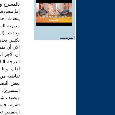
بالمسرح وت
إما مصادفة
يتحدث أحم
مديرية الم
وجدت: (الخ
المزيد.....
نكتفي بعدد
الآن أن تقد
أن الأجر ا
الدرجة الث
لذلك. وأنا
تقاضيه من 
بعض النصو
المسرح).
ويضيف شانا
تتقزم، فلي
الحقيقي تج