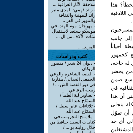
لخطأ؟ هذا
ملاحقة الآثار العراقية ...
-
رائد فهمي: المدى منبر
ي اللاذقية
رائد للمهنية والثقافة
والتنوير في العر ...
-
مهرجان -يوم الهند- في
المسرحيون
موسكو يستعد لاستقبال
مئات الآلاف من ال ...
 إلى جانب
 أحياناً
المزيد.....
بع كجمهور
كتب ودراسات
 له حاجة،
-
ديوان 24 شعر / منصور
الريكان
 من يحضر
-
القصة الشاعرة والوعي
 يتسع ضمن
الجمعي الحداثي/ مقاربة
في دور القصة الش ... /
ثقافية في
ربيحة الرفاعي
-
تصاوير لية الظمأ /
نى أن هذا
السمّاح عبد الله
لة يتجلى
-
ثلاثاءات عابر سبيل /
السمّاح عبد الله
أن تموّل
-
ملامــح التجريــب في
إلى أي حد
كتابـات السيـد حـافظ من
خلال روايته يو ... /
لمشتغلين
سلسبيل كريبع