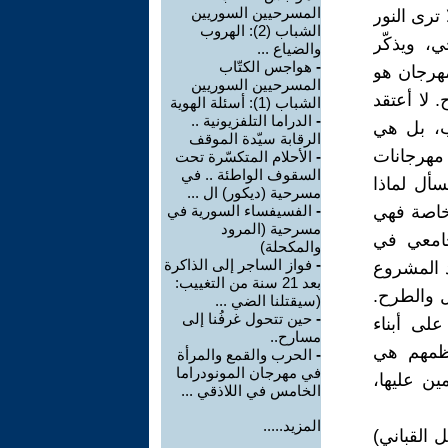
المسرحيين السوريين
 ترى النور
الشباب (2): الهروب
، ويذكّر
والضياع ...
-
هواجس الكتّاب
مهرجان هو
المسرحيين السوريين
 لا أعتقد
الشباب (1): أسئلة الهوية
-
الدراما التلفزيونية ..
ب، بل هي
الرقابة سيّدة الموقف
هرجانات
-
الأحلام المتكسّرة تحت
السقوف الواطئة .. في
أل لماذا
مسرحية (ديكور) ال ...
لخاصة فهي
-
الفسيفساء السورية في
مسرحية (المرود
جامعي في
والمكحلة)
-
فواز الساجر إلى الذاكرة
ِد المشروع
بعد 21 سنة من التغييب:
ل والطرح.
(سيقتلنا الضي ...
-
حين تتحول غرفُنا إلى
لى أبناء
مسارح..
عظمهم هي
-
الحرب والقمع والمرأة
في مهرجان المونودراما
ين عليها،
الخامس في اللاذقي ...
المزيد.....
 القباني)