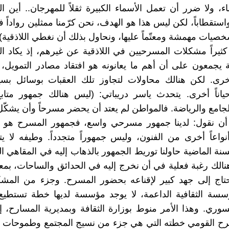
اء، ولا ضرر أن تعمل الأسماء الكبيرة ثقلاً للمهرجان.. أين ا
واستقطاباً، لكن ليس هذا هو الهدف، نحن كرّمنا ممثلين رواداً ف
خصيات مهمشة ومعتّماً عليها، ونحاول بذلك أن نغطي اللاذقية).
كثيراً مشكلات المسرحيين في اللاذقية عن غيرهم، إذ يكاد 
ة يجمعون على أن أهم ما يعانونه هو افتقاد مصادر التمويل،
رى. لكن هنالك محاولات لتجاوز تلك العقبات بوسائل بسيطة
حياناً أخرى. يتحدث ياسر دريباتي: (ليس هنالك جمهور متا
لجامع والرياضة. فالمواطن لم يعتد أن يحضر مسرحاً وأن يشكّل
 أن نقول: لدينا جمهور مسرحي واسع، فجمهور المسرح هو
أنواعاً أخرى من الفنون، وليس جمهوراً متجدداً. وطيفه لا
نة الماضية حاولنا توريط الجمهور بالذهاب إليه في المقاهي ال
وهنالك رغبة فعلية في أن نخرج إليه في الحدائق والساحات، بمع
حتاج إلى جهد كبير لإقناعه بحضور المسرح. وجزء من المشك
سسة الثقافية الداعمة، لا يوجد مؤسسة لديها خطة تستطيع 
وري. وهذا الأمر منوط بوزارة الثقافة وبمديرية المسارح، 
رح القومي خطته التي هي جزء من نسيج المجتمع وطموحات ا