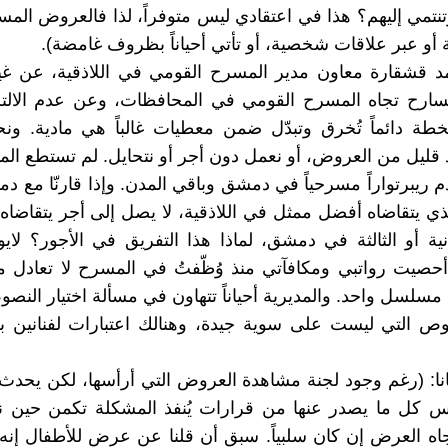
نتمي إليهم؟ هذا في اعتقادي ليس متوفراً، لذا فالعروض المس
 أو عبر علاقات شخصية، أو تأتي أحياناً بظروف غامضة).
د قشقارة معاون مدير المسرح القومي في اللاذقية، عن 
سارح تجاه المسرح القومي في المحافظات، وعن عدم الالتزا
طة دائماً تُخرق وتبدّل ضمن معطيات غالباً هي مادية. ون
 قليل من العروض، أو نعمل دون أجر أو نتحايل. لم تستطع الم
م ريبرتواراً مسرحياً في دمشق وباقي المدن. وإذا قارنّا مع د
لذي يتقاضاه أفضل ممثل في اللاذقية، لا يصل إلى أجر يتقاضا
انية أو الثالثة في دمشق، لماذا هذا التفريق في الأجور؟ لايو
 أحصيت رواتبي ومكافآتي منذ وُظّفتُ في المسرح لا تعادل مب
مسلسل واحد. والمديرية أحياناً تتهاون في مسألة اختيار النص
ص التي ليست على سوية جيدة، وهنالك اعتبارات لفنانين ب
: (رغم وجود لجنة مشاهدة العروض التي أرأسها، لكن يحدث 
س كل ما يصدر عنها من قرارات يُنفذ المشكلة تكمن حين نح
اه العرض إن كان سلبياً. سبق أن قلنا عن عرض للأطفال إنه