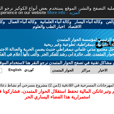
ة التصفح والنشر، الموقع يستخدم بعض أنواع الكوكيز نرجو النق
More info - المزيد
experience on our website
الفن
-
وكالة أنباء اليسار
-
وكالة أنباء العلمانية
-
وكالة أنباء العمال
-
وكا
الاقتصاد
-
اخبار الطب والعلوم
 الرئيسي لمؤسسة الحوار المتمدن
، علمانية، ديمقراطية، تطوعية وغير ربحية
ل مجتمع مدني علماني ديمقراطي حديث يضمن الحرية والعدالة الاجتم
حوار المتمدن على جائزة ابن رشد للفكر الحر والتى نالها أعلام في الفك
م مشاكل تقنية في تصفح الحوار المتمدن نرجو النقر هنا لاستخدام الموقع
كوردي
English
الاخبار
مراكز
الحوار المتمدن
مهرجانات المسرحية في اللاذقية (1من 2) مشروع مسرحي أم نشاط دعائي..
 وتبرعاتكن المالية تحفظ استقلال الحوار المتمدن، فشاركونا 
استمرارية هذا الفضاء اليساري الحر