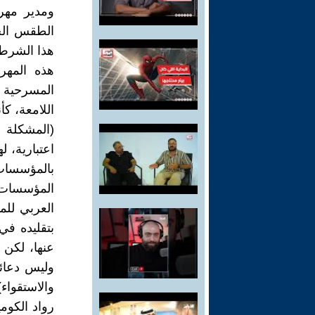
ومدير مهرج
الطقس الجم
هذا الشرط
هذه المهر
المسرحية 
اللامعة، كأ
(المشكلة 
اعتبارية، ل
بالمؤسسات 
المؤسسات. 
العربي للم
بتقليده في
عنها، لكن 
وليس دعائيا
والاستقواء)
رواد الكوم