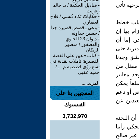
رحية تأتي
-
قناديل الحكمة / د. خالد
زغريت
-
حكاياتْ تَكاد تُنسى / فلاح
غياب خطط
العيفاري
-
وعي ـ قصص قصيرة جدا
م بها إن
/ حسين جداونه
-
ديوان 23 الحاوي
حن إما أن
والعصفور / منصور
ديرية حتى
الريكان
-
كتاب «عين على القصة
مشق وجدنا
القصيرة: تأملات نقدية في
ه ممثل من
تسع رؤى قصصية م ... /
حميد عقبي
جد معايير
لغاً يمكن
المزيد.....
وص أو دعم
المعجبين بنا على
عيدين عن
الفيسبوك
3,732,970
أن اللجنة
كي رأينا
 غير صالح