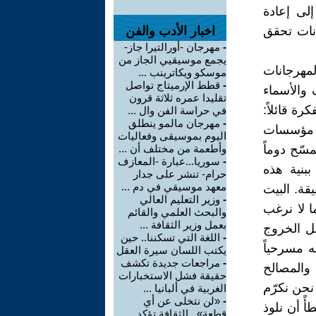
إلى إعادة
انات تحقق
اخبار الأدب والفن
-
مهرجان -أورالتيرا جاز-
يجمع موسيقيي الجاز من
مهرجانات
موسكو ويكاترينب ...
-
قطط الإرميتاج تواصل
والأسماء
تقليدا عمره ثلاثة قرون
رة قائلاً:
في حراسة الفن وال ...
-
مهرجان مالمو ينطلق
ت مؤسسات
اليوم بموسيقى وفعاليات
سّح دوماً
وأطعمة من مختلف أن ...
-
سوريا...عبارة -المعازف
ببنية هذه
حرام- تنشر على جدار
معهد موسيقي في دم ...
قة. البيت
-
وزير التعليم العالي
ا لا نرغب
والبحث العلمي والقائم
بعمل وزير الثقافة ...
يل الخروج
-
اللغة التي تسكننا.. حين
ه مسرحياً
يكتب اللسان سيرة العقل
-
مراجعات جديدة تكشف
ع والمصالح
حقيقة فشل الاستخبارات
 نحن نكرّم
الغربية في ألبانيا ...
-
«لن نتخلى عن أي
ً أن نلوذ
قطعة».. الثقافة تؤكد