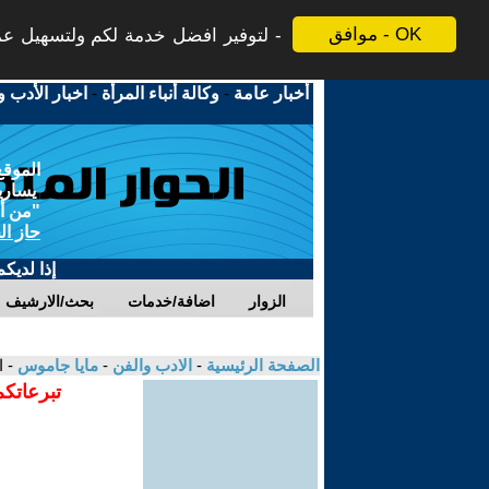
موافق - OK
لتوفير افضل خدمة لكم ولتسهيل عملي
أخبار عامة
-
وكالة أنباء المرأة
-
اخبار الأدب و
الموقع
يسارية
"من أج
حاز ال
إذا لديك
الزوار
اضافة/خدمات
بحث/الارشيف
الصفحة الرئيسية
-
الادب والفن
-
مايا جاموس
- ال
تبرعاتكم