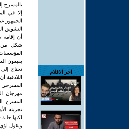
بالمسرح إلى
إلا في ال
الجمهور غي
التشويق ال
أن إقامة 
شكل من أ
المؤسسات ا
يقيمون الم
تحتاج إلى
اخر الافلام
اللاذقية أن
المسرحي قي
مهرجان ال
المسرح ال
تجربته الأ
لكنها حالة 
ويقول لؤي 