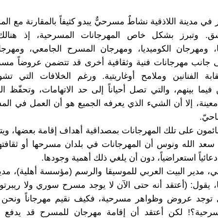
في مدينة اللاذقية نشاطٌ مسرحيٌّ يبدو كثيفاً بالمقارنة مع ال
ق. وتبرز بشكل خاص المهرجانات المسرحية، إذ هنالك
ما، ومهرجان الكوميديا، ومهرجان المسرح الجامعي، ومهر
ى جانب مهرجانات فنية وثقافية أخرى قد تتضمن عروضاً مسر
ابة الفنانين وملامح أوغاريتية. ورغم الخلافات التي تش
فيما بينهم، والتي تصل أحياناً إلى حد الاتهامات، وتحفّظ 
عينة، إلا أن الشيء الذي يعرفه الجميع هو أن العمل في الم
حيّ.
ائمون على تلك المهرجانات بمصداقية أهداف إقامة بعضها، وي
سعد الله ونوس أن المهرجانات في بلدان مسرحها أو ثقافته
 دعائياً استعراضياً، دون أن يلغي ذلك أهمية وجودها.
تي، مدير البيت العربي للموسيقا والرسم (مؤسسة أهلية)، مد
ا، يقول: (أعتقد أنه حتى الآن لا يوجد مسرح سوري ولا ريبرت
توجد عروض وظواهر مسرحية، فكيف نقيم مهرجاناً ونحن ل
ية؟! لكن أعتقد أن إقامة مهرجان للمسرح قد يدفع ا