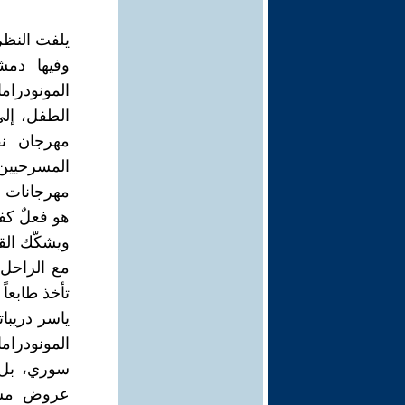
يلفت النظر 
وفيها دمش
المونودرا
الطفل، إل
مهرجان نق
المسرحيين 
مهرجانات م
هو فعلٌ كفا
ويشكّك الق
مع الراحل 
تأخذ طابعاً
ياسر دريبا
المونودرام
سوري، بل 
عروض مسرح