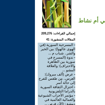
من 2) مشروع مسرحي أم نشاط
إجمالي القراءات: 209,276
المقالات المنشورة: 41
-
المسرحية السورية (في
الهوى عالهوا): بين الخير
والشر.. شباب م ...
-
ندوة (المسرح في
سورية بين الظاهرة
والاحتراف): والعلاقة
المشو ...
-
عرض (ألف مبروك):
العرس.. من طقس للفرح
إلى حالة أسر
-
اختزال الثقافة السورية
بالدراما التلفزيونية
-
مؤتمر الأحزاب الشيوعية
والعمالية العالمية في
دمشق: (الآن فرص ...