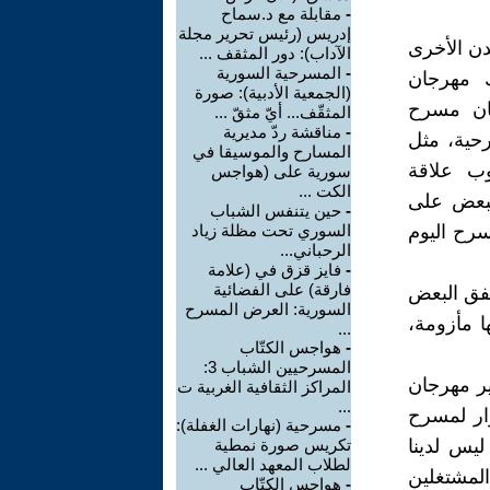
-
مقابلة مع د.سماح
إدريس (رئيس تحرير مجلة
مدن الأخرى
الآداب): دور المثقف ...
-
المسرحية السورية
 مهرجان
(الجمعية الأدبية): صورة
جان مسرح
المثقّف... أيّ مثقّ ...
-
مناقشة ردّ مديرية
حية، مثل
المسارح والموسيقا في
وب علاقة
سورية على (هواجس
الكت ...
البعض على
-
حين يتنفس الشباب
سرح اليوم
السوري تحت مظلة زياد
الرحباني...
-
فايز قزق في (علامة
فارقة) على الفضائية
تفق البعض
السورية: العرض المسرح
ا مأزومة،
...
-
هواجس الكتّاب
المسرحيين الشباب 3:
ير مهرجان
المراكز الثقافية الغربية ت
...
وار لمسرح
-
مسرحية (نهارات الغفلة):
يس لدينا
تكريس صورة نمطية
لطلاب المعهد العالي ...
لمشتغلين
-
هواجس الكتّاب