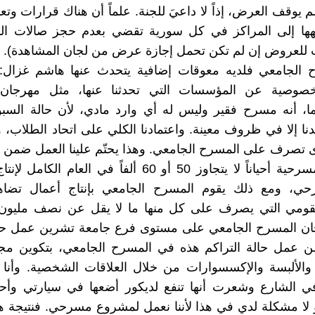
يوقف العرض، إذاً لا داعيَ للجنة. علماً أن هناك قرارات وتعا
جهها إلى المراكز في كل سورية تقضي بعدم حجز صالات ال
 للعروض إن لم تكن تحمل إجازة عرض من لجان المشاهدة).
ح الجامعي فلديه معوقات إضافية يتحدث عنها هاشم غزال:
صوصية عن المؤسسات التي تحدثنا عنها، مثل مهرجان ا
ما، أنه مسرح فقير وليس له أي وارد مادي، لأن حالة السب
نا إلا في ظروف معينة. واعتمادنا الكلي على اتحاد الطلاب، و
تصرف على المسرح الجامعي. وهذا يحتّم علينا العمل ضمن م
للحركة المسرحية أحياناً لا يتجاوز 50 أو 60 ألفاً في العام 
، ومع ذلك يقوم المسرح الجامعي بإنتاج أعمال تضاه
قومي التي يصرف على كل منها ما لا يقل عن نصف مليون 
جان المسرح الجامعي على مستوى فرع جامعة تشرين عمل حال
ا من عمل حالة التراكم هذه في المسرح الجامعي، بتكوين م
والألبسة والإكسسوارات من خلال العلاقات الشخصية. وأنا 
 في الشارع وشعرت أنها تنفع لديكور أضعها في سيارتي وأح
لا مشكلة لدي في هذا لأننا نعمل لمشروع مسرحي. فنتيجة هذ