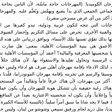
ان الكوميديا: (المهرجانات حاجة ماسّة، لأن الناس بحاجة 
اعي الجمعي الذي بدأ يضيع ويهمَّش ويُعتَّم عليه. والمهرج
 أكثر من أي عرض مسرحي منفرد).
جانات التي تتجه لتكون عربية ودولية، تبدو كغيرها من ال
والفنية الأخرى، تحرص على مسائل التكريم وإحضار الضيوف 
نها بذلك تقوّي نفسها بتلك الأسماء، ويوافق دريباتي على هذه الفك
الأعمق هي ببنية المؤسسات الأهلية، بمعنى: هل صار
ها شخصيتها المعرفية والمالية؟ أعتقد أن المؤسسات الأهلية تتم
الرسمية وتحاول تقليدها والاستقواء بها، لأن هنالك خللاً 
لذلك الادعاء بإقامة مهرجان أهلي صرف هو ادعاء وليس حقي
وسيقا والرسم في تجربته بإقامة مهرجان المونودراما، قلّدنا م
 أكثر من مهرجان، لأن هناك عرفاً عاماً وتقاليداً من المستح
هناك رغبة حقيقية بأن تتشكل هوية للمهرجان وأن يكون عمل
ً وإعلانياً. وأن يكون له شخصيته الاعتبارية بعيداً عن المناف
. فيما لا يجد شانا ما سبق أمراً سلبياً: (بالنسبة للأسماء الكبيرة
يديا، مثل دريد لحام ورفيق سبيعي وشوشو من لبنان، وليس خطأ