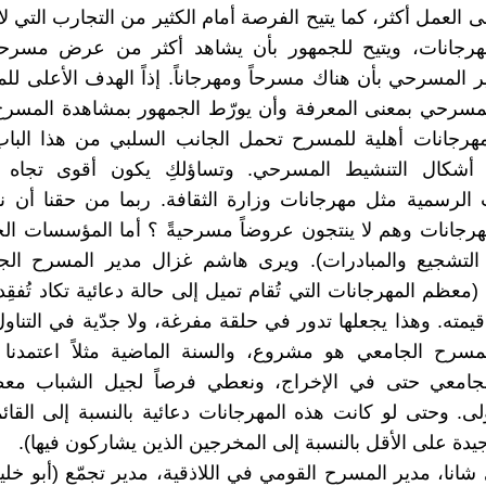
 العمل أكثر، كما يتيح الفرصة أمام الكثير من التجارب التي لا
مهرجانات، ويتيح للجمهور بأن يشاهد أكثر من عرض مسرحي
ر المسرحي بأن هناك مسرحاً ومهرجاناً. إذاً الهدف الأعلى لل
مسرحي بمعنى المعرفة وأن يورّط الجمهور بمشاهدة المسرح.
مهرجانات أهلية للمسرح تحمل الجانب السلبي من هذا البا
شكال التنشيط المسرحي. وتساؤلكِ يكون أقوى تجاه م
لرسمية مثل مهرجانات وزارة الثقافة. ربما من حقنا أن نس
هرجانات وهم لا ينتجون عروضاً مسرحيةً ؟ أما المؤسسات ا
 التشجيع والمبادرات). ويرى هاشم غزال مدير المسرح ال
 (معظم المهرجانات التي تُقام تميل إلى حالة دعائية تكاد تُفق
مته. وهذا يجعلها تدور في حلقة مفرغة، ولا جدّية في التناو
مسرح الجامعي هو مشروع، والسنة الماضية مثلاً اعتمدنا ع
جامعي حتى في الإخراج، ونعطي فرصاً لجيل الشباب م
ولى. وحتى لو كانت هذه المهرجانات دعائية بالنسبة إلى القائم
جيدة على الأقل بالنسبة إلى المخرجين الذين يشاركون فيها).
شانا، مدير المسرح القومي في اللاذقية، مدير تجمّع (أبو خليل