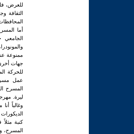
للعرض، فلم 
الثقافة و
المحافظات
أما المسر
الجامعي خ
والمونودرا
ممنوعة عند
جهات أخرى 
عمل مسرحي
المسرح ال
ليرة. مهر
وغالباً أن
الديكورات 
كنبة مثلاً
المسرح، و 