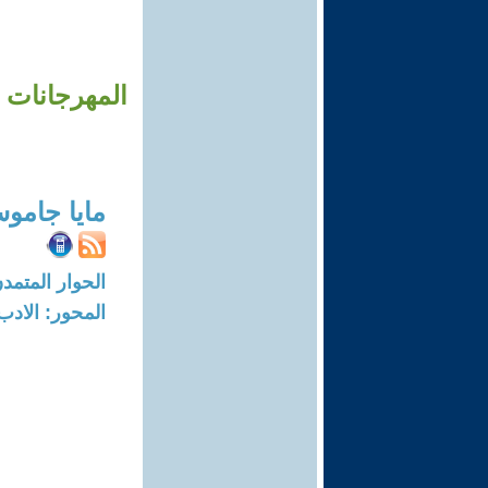
مايا جامو
الحوار المتمدن-العدد: 2838 - 09
المحور: الادب