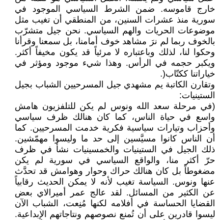
خارج قاموسه. ضمن الشرط السياسي الموجود في
سورية منذ عشرات السنين، من المنطقي أن تغيب مثل
موضوعات الحريات والهم السياسي. نحن جيل متشرّب
بالخوف ربما لم نرَ مشاهد خوف أمامنا، بل سمعنا وقرأنا
وحكوا لنا، لذلك وباعتباره لا مرئياً قد يكون مخيفاً أكثر.
ويكبر حجمه في الرأس. وهذا شيء موجود ومؤثر في
خياراتنا ككتّاب(.
وتقارن الكاتبة يم مشهدي جيل المسرحيين الشباب بجيل
الستينيات:
(في مرحلة سعد الله ونوس لم يكن للتلفزيون هامش
واسع في حياة الناس، كما كان هنالك ظرف سياسي
وأحزاب وتيارات سياسية فكرية خدمت المسرحيين. كما
أن الناس كانوا مسيَّسين إلى حد ما وليسوا مهمّشين.
ذلك الجيل في الستينيات والخمسينيات نشأ في ظرف
حرّ أكثر منا، والواقع السياسي في سورية لم يكن
مضغوطاً بل كان هنالك حراك وحوار وهوامش قد تحدَّث
عنها ونوس. السياسة تغيب لأنه لا يمكن الحديث رقابياً
عن الكثير من المسائل. لقد عالج عمر أميرالاي بعض
القضايا الحساسة في أفلامه لكنها مُنِعت، الشباب الآن
ليسوا قادرين على أن تُمنع نصوصهم ونتاجاتهم الإبداعية.