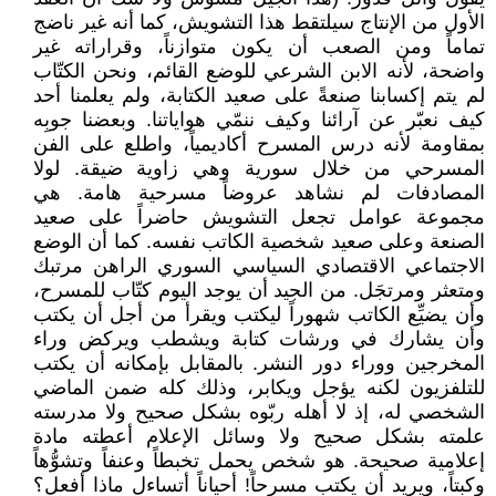
الأول من الإنتاج سيلتقط هذا التشويش، كما أنه غير ناضج
تماماً ومن الصعب أن يكون متوازناً، وقراراته غير
واضحة، لأنه الابن الشرعي للوضع القائم، ونحن الكتّاب
لم يتم إكسابنا صنعةً على صعيد الكتابة، ولم يعلمنا أحد
كيف نعبّر عن آرائنا وكيف ننمّي هواياتنا. وبعضنا جوبِه
بمقاومة لأنه درس المسرح أكاديمياً، واطلع على الفن
المسرحي من خلال سورية وهي زاوية ضيقة. لولا
المصادفات لم نشاهد عروضاً مسرحية هامة. هي
مجموعة عوامل تجعل التشويش حاضراً على صعيد
الصنعة وعلى صعيد شخصية الكاتب نفسه. كما أن الوضع
الاجتماعي الاقتصادي السياسي السوري الراهن مرتبك
ومتعثر ومرتجَل. من الجيد أن يوجد اليوم كتّاب للمسرح،
وأن يضيِّع الكاتب شهوراً ليكتب ويقرأ من أجل أن يكتب
وأن يشارك في ورشات كتابة ويشطب ويركض وراء
المخرجين ووراء دور النشر. بالمقابل بإمكانه أن يكتب
للتلفزيون لكنه يؤجل ويكابر، وذلك كله ضمن الماضي
الشخصي له، إذ لا أهله ربّوه بشكل صحيح ولا مدرسته
علمته بشكل صحيح ولا وسائل الإعلام أعطته مادة
إعلامية صحيحة. هو شخص يحمل تخبطاً وعنفاً وتشوُّهاً
وكبتاً، ويريد أن يكتب مسرحاً! أحياناً أتساءل ماذا أفعل؟