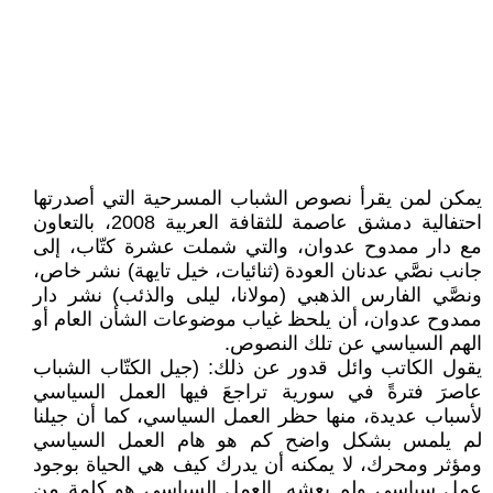
يمكن لمن يقرأ نصوص الشباب المسرحية التي أصدرتها
احتفالية دمشق عاصمة للثقافة العربية 2008، بالتعاون
مع دار ممدوح عدوان، والتي شملت عشرة كتّاب، إلى
جانب نصَّي عدنان العودة (ثنائيات، خيل تايهة) نشر خاص،
ونصَّي الفارس الذهبي (مولانا، ليلى والذئب) نشر دار
ممدوح عدوان، أن يلحظ غياب موضوعات الشأن العام أو
الهم السياسي عن تلك النصوص.
يقول الكاتب وائل قدور عن ذلك: (جيل الكتّاب الشباب
عاصرَ فترةً في سورية تراجعَ فيها العمل السياسي
لأسباب عديدة، منها حظر العمل السياسي، كما أن جيلنا
لم يلمس بشكل واضح كم هو هام العمل السياسي
ومؤثر ومحرك، لا يمكنه أن يدرك كيف هي الحياة بوجود
عمل سياسي ولم يعشه. العمل السياسي هو كلمة من