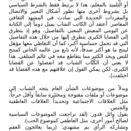
أو التلميذ بالمعلم، هذا لا يرتبط فقط بالشرط السياسي
بل بشروط أخرى منها تطور أشكال التعبير والاتصال
والمفردات الجديدة التي سادت في المشهد الثقافي
المعاصر. أعتقد أن الكاتب الشاب يميل دوماً إلى الكتابة
عن اليومي المعيش المعني بالتفاصيل، وهو إذ يتطرق
إلى القضايا الكبرى يتطرق إليها من خلال هذه التفاصيل
التي قد تحمل حساسية أكبر، كما أن التعاطي معها مؤهل
لينتج ما هو أكثر صدقاً، لأنه نابع من عالمه الخاص كمنتج
للنص ويجد الكثير مما يتقاطع معه في عالم المتلقي. هذا
لا يعني أن الكُتّاب الشباب قد انفصلوا عن القضايا
الكبرى، لكن يمكن القول إن علاقتهم مع هذه القضايا قد
اختلفت).
وبدلاً من موضوعات الشأن العام يتجه الشباب إلى
موضوعات أو ملفات مفتوحة ومختَبَرة سابقاً وأقل حرجاً،
مثل العلاقات الاجتماعية وتحديداً العلاقات العاطفية
والجنس.
يقول وائل قدور: (لقد تراجعت الموضوعات السياسية
لصالح أمور أخرى، مثل العاطفي كموضوع الحب).
وتشاركه الرأي يم مشهدي: (ربما يعالجون العقم