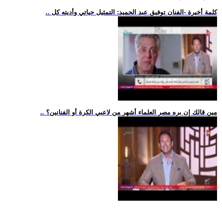
.. كلمة أخيرة -الفنان توفيق عبد الحميد: التمثيل حياتي وأديته كل
.. مين قالك إن بره مصر العلماء أشهر من لاعبي الكرة أو الفنانين؟