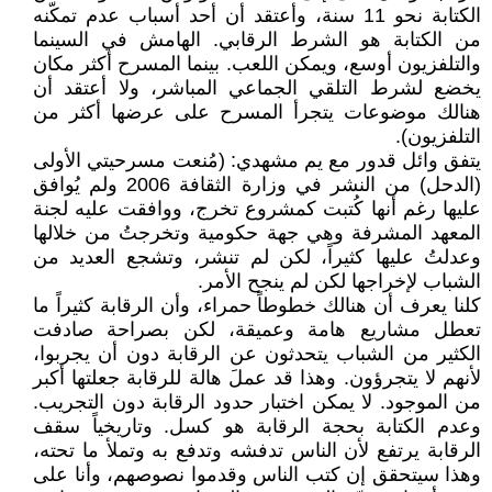
الكتابة نحو 11 سنة، وأعتقد أن أحد أسباب عدم تمكّنه
من الكتابة هو الشرط الرقابي. الهامش في السينما
والتلفزيون أوسع، ويمكن اللعب. بينما المسرح أكثر مكان
يخضع لشرط التلقي الجماعي المباشر، ولا أعتقد أن
هنالك موضوعات يتجرأ المسرح على عرضها أكثر من
التلفزيون).
يتفق وائل قدور مع يم مشهدي: (مُنعت مسرحيتي الأولى
(الدحل) من النشر في وزارة الثقافة 2006 ولم يُوافق
عليها رغم أنها كُتبت كمشروع تخرج، ووافقت عليه لجنة
المعهد المشرفة وهي جهة حكومية وتخرجتُ من خلالها
وعدلتُ عليها كثيراً، لكن لم تنشر، وتشجع العديد من
الشباب لإخراجها لكن لم ينجح الأمر.
كلنا يعرف أن هنالك خطوطاً حمراء، وأن الرقابة كثيراً ما
تعطل مشاريع هامة وعميقة، لكن بصراحة صادفت
الكثير من الشباب يتحدثون عن الرقابة دون أن يجربوا،
لأنهم لا يتجرؤون. وهذا قد عملَ هالة للرقابة جعلتها أكبر
من الموجود. لا يمكن اختبار حدود الرقابة دون التجريب.
وعدم الكتابة بحجة الرقابة هو كسل. وتاريخياً سقف
الرقابة يرتفع لأن الناس تدفشه وتدفع به وتملأ ما تحته،
وهذا سيتحقق إن كتب الناس وقدموا نصوصهم، وأنا على