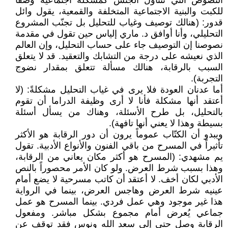
النصوص التي تتناول الجنس كمشكلة اجتماعية وصفاً
للكبت والبنية الاجتماعية المتخلفة والقمعية، يقول وائل
قدور: (هنالك توصيف وغياب للتحليل بل تجنّب المشروع
التحليلي، وأنا أوافق د. ماري إلياس حين تقول في مقدمة
نصوصنا إن التوصيف جاء على حساب التحليل، وإن العالم
الذي نعيشه على درجة من التشابك والتعقيد. قد لا يتعلق
السبب بالرقابة، هنالك مسألة تتعلق بمقدار نضوج
التجربة).
أما عدنان العودة فلا يرى في غياب التحليل مشكلةً: (لا
أعتقد أنها مشكلة فأنا لا أرى وظيفة الدراما أن تقوم
بالتحليل، بل طرح الأسئلة، وهناك من يسأل أسئلة
بسيطة وهذا لا يعني أنها تافهة).
ويبدو أن الكتّاب عموماً يرون أن دور الرقابة هو الأكثر
تأثيراً في المسرح من باقي الفنون والأنواع الأدبية. تقول
يم مشهدي: (المسرح هو أكثر مكان يعاني من الرقابة،
وهذا بسبب شرط العرض. ولو كان الأمر محصوراً بالنص
الأدبي لكان أخف. لا أعتقد أن كاتب مسرحية لا يضع أمام
عينيه شرط العرض وهاجس العرض، بينما في الرواية
هذا غير موجود وهي عمل فردي. بينما المسرح هو عمل
جماعي يُعرض أمام مجموع بشكل مباشر. ومفعول
الرقابة وصل حتى إلى سعد الله ونوس فقد توقف عن