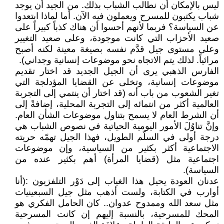
ليس بالإمكان أن نطالب الشباب بذلك. من الجيد أن يوجد
شباب يكتبون للمسرح ويعملون فيه الآن. أما لماذا ابتعدوا
عن السياسة؟ فربما لأنهم أحسوا أن هناك كذباً كبيراً على
صعيد الأحزاب التي كانت موجودة، وعلى صعيد التغيير
وعلى مستوى جيل قدَّم نفسه بصيغة معينة لكنه أصبح
مرائياً. لذلك يتم الاتجاه نحو موضوعات إنسانية وجداني).
الفارس الذهبي يرى أن الجيل الجديد قد اختار تقديم
موضوعات إنسانية، وتخلى عن القضايا المؤدلجة التي
تغير الشعوب من باب أنه (قد اختار أن ينتمي إلى التجربة
العالمية أكثر من انتمائه إلى التجربة المحلية، إضافةً إلى
أن الشرط العام لا يسمح بتناول موضوعات الشأن العام.
وإنَّ تناوُلَ الأمور اليومية الحياتية في نصوص الشباب هي
درجة أولى في السلّم الطويل، فهذا الجيل تهمّه حريته
الاجتماعية أكثر بكثير من السياسية، وإن موضوعات
اجتماعية مثل (قضايا المرأة) أهم بكثير عنده من
السياسة).
عدنان العودة يحيل هذا الغياب إلى دَوْر التلفزيون :(أنا
أوارب في الكتابة، ولست أذهب مثل جيل السبعينيات
مثل سعد الله وممدوح عدوان.. كان الحامل الفكري هو
المحك للمسرحية، بالنسبة إليهم إن كانت المسرحية