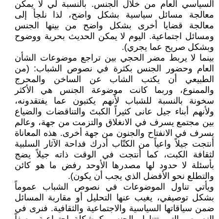
السياسي العام من خلال الجنس. بالنسبة لي لا يمكن
معالجة مسائل سياسية بشكل واضح، لذا نلجأ إلى
معالجة قضايا أخرى بشكل واضح من بينها الجنس
ومسائل اجتماعية. اليوم لا يمكن الحديث بحرية ووضوح
وبشكل صريح عما يجري).
بينما لا يربط مضر الحجي بين تراجع موضوعات الشأن
العام وحضور الجنس بكثرة في نصوص الشباب: (من
الطبيعي أن يكتب الشاب عن الساخن والمحرج
والممنوع، وربما كانت موضوعة الجنس هي الأكثر
سخونة بالنسبة للشباب لأنهم يكتبون عما يفتقدونه،
ولأنهم أبناء جيل عانى كثيراً الكبتَ والتناقضات والضياع
بين مجتمع يسرف في الانغلاق والتزمت من جهة، وعالم
يسرف في الانفتاح والجنون من جهة أخرى. هذه المعاناة
أنتجت جيلاً واعياً من الكتّاب أدرك فداحة الآثار السلبية
لثقافة الكبت، كما أنتجت في الوقت ذاته جيلاً يضج
بأسئلة لا حدود لها مصدرها الأوحد رفض ما هو كائن
والتطلع نحو الأفضل الذي يجب أن يكون).
ويأتي تناول الموضوعات في نصوص الشباب عموماً
بشكل توصيفي، يغيب عنها التحليل أو مقاربة المسائل
ضمن سياقاتها السياسية والاجتماعية والثقافية. فنرى في