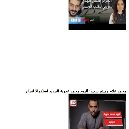
.. محمد علام وهيثم سعيد: ألبوم محمد عدوية الجديد استكمالا لنجاح