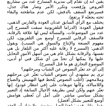
يقين أنه إن تقدّم إلى مديرية المسارح عدد من مشاريع
العروض ورُفِضت وتكرر الأمر وصار هناك جدل،
فسيرتفع السقف بالدفش، لكن عدم مناطحته والبقاء
تحته يجعله لا يرتفع).
يختلف مع الرأي السابق عدنان العودة والفارس الذهبي،
فيقول العودة: (الدراما التلفزيونية سبقت المسرح إلى
عدد من الموضوعات، والمسألة ليس لها علاقة بالرقابة.
فالسقف الرقابي للمسرح أوسع من التلفزيون، لكن
مفهوم الصنعة والإنتاج والسوق هي السبب). ويقول
الذهبي: (المسرح لا رقابة عليه أكثر من التلفاز بل هي
نفسها، والرقابة بشكل عام هي من أسهل الأمور التحايل
عليها ولا يمكنها أن تحدَّ من أي شكل فني أو أدبي،
الموضوع التجاري هو ما قتل المسرح).
إلى أي حد تعبّر النصوص عن الشباب ومرحلتهم؟
ترى يم مشهدي أن نصوص الشباب تعبّر عن مرحلتهم
وملامحهم: (أغلب النصوص يُلحظ فيها التهميش والضياع
واللامبالاة، وكأنها تنويعات على (في انتظار غودو)، إنها
تعبّر عنهم ولكن ليس بطريقة الأجيال السابقة إذ التعبير
بشكل سياسي مباشر. على أمل أن نُعطى هوامش
أوسع للتعبير بشكل أفضل)
يقول وائل قدور: (هذا الجيل مشوش ولا شك أن العقد