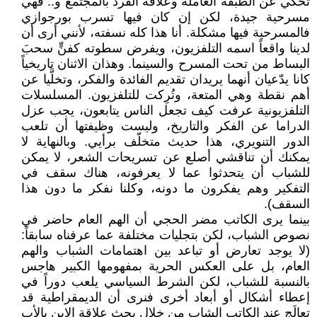
تحكي عن الطبقة العاملة وعلاقة الفرد بالمجتمع و.. فهي
مسرحية جيدة، لكن إن كان فيها تسرب بورجوازي
فالمسرحية فيها مشكلة. أنا هذا كله نسفته، لأنني أرى أن
لدينا واقعاً اسمه التلفزيون، ويفرض سطوته كفنٍّ سحبَ
البساط من تحت المسرح والسينما. وهذان الاثنان تاريخياً
كانا يدّعيان أنهما يريدان تقديم الفائدة والفكر، وتخلَّيا عن
أهم نقطة وهي المتعة، وتُرِكت للتلفزيون. المسلسلات
التلفزيونية عرفت كيف تجعل الناس يتابعون، يجب عزل
الدراما عن الفكر والتاريخ، وليست وظيفتها أن تلعب
الدور التنويري، هذا حديث متخلّف برأيي. وبالنهاية لا
يمكنك أن تناقشي أصلع عن تسريحات الشعر، لا يمكن
للشباب أن يتحدثوا عما لا يعرفونه، هناك سقف في
التفكير وهم يفكرون ما دونه، وكلنا نفكر ما دون هذا
السقف).
بينما يرى الكاتب مضر الحجي أن الهم العام حاضر في
نصوص الشباب، لكن بتجليات مختلفة عما عرفناه سابقاً:
(لا يوجد تعارض أو تباعد بين اهتمامات الشباب والهم
العام، بل على العكس الحرية بمفهومها الكبير هاجس
بالنسبة للشباب، لكن الشرط السياسي يلعب دوراً في
إعطاء أشكال أو أبعاد أخرى فنرى أن الديمقراطية قد
تعالَج عند الكاتب الشاب من خلال بحث علاقة الابن بالأب