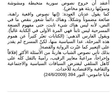
أعتقد أن خروج نصوص سورية متخبطة ومشوشة
وسويّتها رديئة هو مخاض).
كما يقول عدنان العودة: (إنها نصوص واقعية راهنة،
ضائعة مضموناً وشكلاً، وهناك دائماً شعور بنقص ما في
النص، لأنه ليس هناك شيء ثابت، حتى مفهوم الصنعة
المسرحية ليس ثابتاً فهي المرة الأولى في الكتابة غالباً).
ويقول الفارس الذهبي: (الكتابات تعبّر كثيراً عن هموم
هذه المرحلة، عدا السياسية منها، لكنّ المسرح لم يقدر
على التعبير كما عبّرت الرواية والقصة(.
بذلك تأتي نصوص الشباب هاربةً من الأسئلة الأكثر إقلاقاًً
وإحراجاً، مراعيةً معايير الرقيب، راميةً بالثقل كلِّه على
كاهل المتلقي ليفترض السياقات السياسية والاجتماعية
والثقافية والاقتصادية للأحداث.
مايا جاموس- النور 394 (24/6/2009)