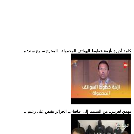
.. كلمة أخيرة -أزمة خطوط الهواتف المحمولة.. المخرج سامح سند: ما
.. مهدي لعريبي: من السينما إلى -مافيا-... الجزائر تقبض على زعيم