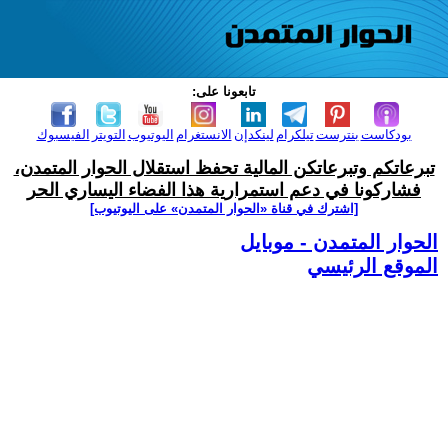
تابعونا على:
بودكاست
بنترست
تيلكرام
لينكدإن
الانستغرام
اليوتيوب
التويتر
الفيسبوك
تبرعاتكم وتبرعاتكن المالية تحفظ استقلال الحوار المتمدن،
فشاركونا في دعم استمرارية هذا الفضاء اليساري الحر
[اشترك في قناة ‫«الحوار المتمدن» على اليوتيوب]
الحوار المتمدن - موبايل
الموقع الرئيسي