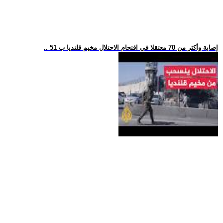
.. 51 إصابة وأكثر من 70 معتقلا في اقتحام الاحتلال مخيم قلنديا ب