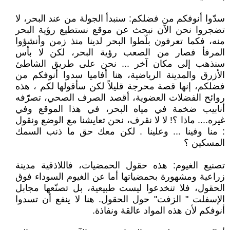
سدّوا أنوفكم من فضلكم: سنبدأ الجولة من عند البحر، لا
تضجروا نحن الآن نبحث عن موقع نستطيع رؤية البحر
منه، فكما تعرفون بلّطوا البحر لدينا منذ زمن وأنشؤوا
المرفأ فصار من الصعب رؤية البحر، لكن لا بأس
سنذهب إلى مكان آخر ... نحن على طريق الشاطئ
الأزرق والمدينة الرياضية، هنا أفاميا سدوا أنوفكم من
فضلكم، إنها قصة محرجة قليلاً لكن سأقولها لكم ، هذه
روائح الفضلات العضوية، أقصد الصرف الصحي، تصرّفه
أنابيب ضخمة في مياه البحر، في هذا الموقع وفي
غيره.... ماذا ؟! لا لا نقرف، نحن تعايشنا مع الوضع ونقول
: منا وفينا ... وعلينا . لكن معك حق ما ذنب السمك
المسكين ؟
تصنيع الغيوم: هذه حقول الحمضيات، فاللاذقية مدينة
زراعية ومشهورة بحمضياتها أما عن الغيوم السوداء فوق
الحقول، فلا تنخدعوا ليست طبيعية، بل تصنّعها مجابل
الإسفلت " الزفت" حول الحقول. هنا لا ينفع أن تسدوا
أنوفكم لأن هذه المواد عالقة ونفاذة.