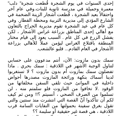
إحدى السنوات في يوم الشجرة قُطعت شجرة" دلب"
معمرة وجميلة في مدرسة ثانوية للبنات.وفي عام آخر
واحتفالاً بعيد الشجرة ، قُطعت أشجار الزينة الضخمة في
الشارع المؤدي إلى مديرية التربية ومحطة القطار. وفي
كل عام في عيد الشجرة تقوم مديرية الحراج بالتعاون
مع أهالي إحدى المناطق بزراعة غراس الأشجار ، لكن
يفشل الزرع في كل عام . السبب يعود إلى قيام مختار
المنطقة باقتلاع الغراس ليؤمن عملاً للأهالي بزراعة
الأشجار في العام القادم... قلبو عالشعب.
سمك بدون مازوت: الآن، أنتم مدعوون على حسابي
لتناول الوجبة الأشهر في اللاذقية : سمك بحري . ماذا
تفضلون سمك بمازوت أم بدون مازوت ؟ لا تستغربوا
لدينا أسماك بنكهة ورائحة المازوت مصدرها أحواض
داخلية في الموانئ حيث تلقي السفن مخلفاتها من
الوقود .لا تخافوا من المازوت فلو سلمتم منه ، لن
تسلموا من الصرف الصحي ، أنسيتم ؟!! ومن ثم كيف
لكم أن تتأكدوا أنّ القصة التي انتشرت منذ سنتين والتي
تقول بغرق سفينة بحمولتها من النفايات السامة قرب
اللاذقية ، هي قصة غير حقيقية أو سليمة ؟؟