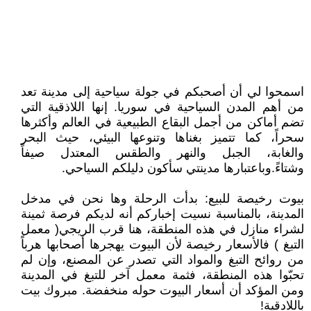
اسمحوا لي أن أصحبكم في جولة سياحية إلى مدينة تعد
من أهم المدن السياحية في سوريا. إنها اللاذقية التي
تضم أماكن من أجمل البقاع الطبيعية في العالم وأكثرها
سحراً، كما تتميز بغناها وتنوعها البيئي، حيث البحر
والغابة، الجبل والنهر والطقس المعتدل صيفاً
وشتاءً.وباعتبارها مدينتي سأكون دليلكم السياحي.
بيوت رخيصة للبيع: بدأت الرحلة وها نحن في مدخل
المدينة، بالمناسبة نسيت إخباركم أنه لديكم فرصة ثمينة
لشراء منازل في هذه المنطقة، هنا قرب الريجي( معمل
التبغ ) فالأسعار رخيصة لأن البيوت يهجرها أصحابها هرباً
من روائح التبغ والمواد التي تصدر عن المصنع، وإن لم
تحبّوا هذه المنطقة، فثمة معمل آخر للتبغ في المدينة
ومن المؤكد أن أسعار البيوت حوله منخفضة. مبروك بيت
باللادقية!