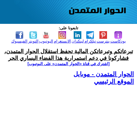
تابعونا على:
بودكاست
بنترست
تيلكرام
لينكدإن
الانستغرام
اليوتيوب
التويتر
الفيسبوك
تبرعاتكم وتبرعاتكن المالية تحفظ استقلال الحوار المتمدن،
فشاركونا في دعم استمرارية هذا الفضاء اليساري الحر
[اشترك في قناة ‫«الحوار المتمدن» على اليوتيوب]
الحوار المتمدن - موبايل
الموقع الرئيسي