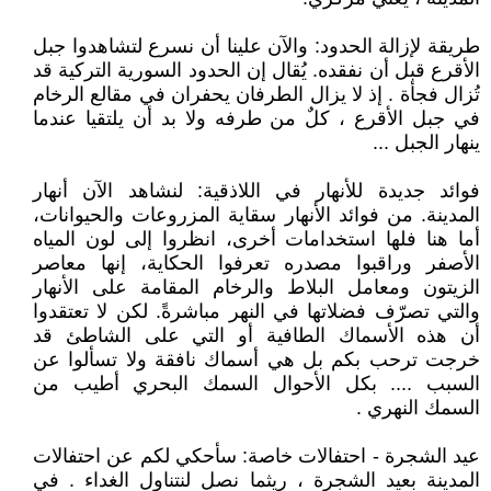
طريقة لإزالة الحدود: والآن علينا أن نسرع لتشاهدوا جبل
الأقرع قبل أن نفقده. يُقال إن الحدود السورية التركية قد
تُزال فجأة . إذ لا يزال الطرفان يحفران في مقالع الرخام
في جبل الأقرع ، كلٌ من طرفه ولا بد أن يلتقيا عندما
ينهار الجبل ...
فوائد جديدة للأنهار في اللاذقية: لنشاهد الآن أنهار
المدينة. من فوائد الأنهار سقاية المزروعات والحيوانات،
أما هنا فلها استخدامات أخرى، انظروا إلى لون المياه
الأصفر وراقبوا مصدره تعرفوا الحكاية، إنها معاصر
الزيتون ومعامل البلاط والرخام المقامة على الأنهار
والتي تصرّف فضلاتها في النهر مباشرةً. لكن لا تعتقدوا
أن هذه الأسماك الطافية أو التي على الشاطئ قد
خرجت ترحب بكم بل هي أسماك نافقة ولا تسألوا عن
السبب .... بكل الأحوال السمك البحري أطيب من
السمك النهري .
عيد الشجرة - احتفالات خاصة: سأحكي لكم عن احتفالات
المدينة بعيد الشجرة ، ريثما نصل لنتناول الغداء . في