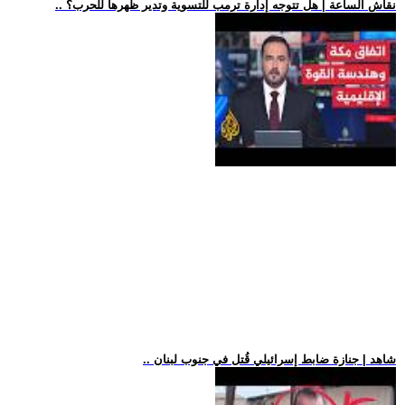
.. نقاش الساعة | هل تتوجه إدارة ترمب للتسوية وتدير ظهرها للحرب؟
.. شاهد | جنازة ضابط إسرائيلي قُتل في جنوب لبنان