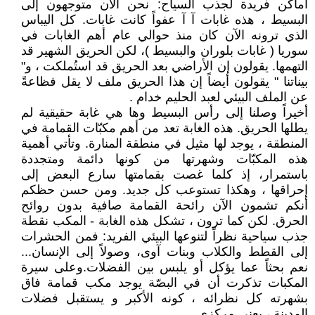
أماكن فريدة لجذب السياح: نحن الآن متوجهون إلى
البسيط ، هذه غابات آ آ عفواً كانت غابات. كل اليباس
الذي ترونه الآن كان منذ حوالي عام أهم الغابات في
سوريا ( غابات بلوران والبسيط )، لكن الحريق الشهير قد
التهمها. يقولون إن الأراضي بعد الحريق قد استُملكت ، و"
بيناتنا " يقولون أيضاً إن هذا الحريق ملف لا يقل فظاعةً
عن الملف البيئي لعبد الحليم خدام .
أخيراً وصلنا إلى رأس البسيط وها هي غابة حقيقية لم
يطلها الحريق. هذه الغابة تعد من أهم مكبّات القمامة في
المنطقة ، يوجد لها مثيل في منطقة المنارة. وتأتي أهمية
هذه المكبّات وشهرتها من كونها دائمة ومتجددة
باستمرار، إذ كلما غصت بقمامتها سارع البعض إلى
إحراقها ، وهكذا تستوعب كل جديد. ومن حسن حظكم
أنكم تشمون الآن رائحة القمامة صافية بدون روائح
الحرق. لكن كما ترون ، تشكل هذه الغابة - المكب نقطة
جذب سياحية نظراً لتنوعها البيئي الفريد: فمن الحشرات
إلى القطط والكلاب وبنات آوى، وصولاً إلى الإنسان...
نعم بحثاً عما يؤكل أو يلبس بين الفضلات.وعلى سيرة
المكبات تذكرت أن في البصّة يوجد مكب قمامة فاق
بشهرته كل نظرائه ، كونه الأكبر و يستقبل فضلات
المدينة ، يعني مركزي.