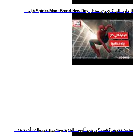
.. فيلم Spider-Man: Brand New Day | البداية اللي كان بيتر محتا
.. محمد عدوية يكشف كواليس ألبومه الجديد ومشروع عن والده أحمد عد