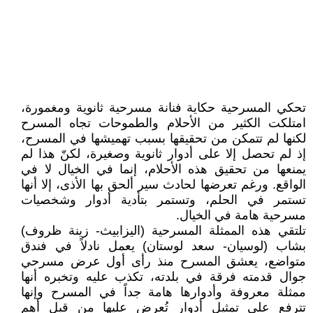
تحكي المسرحية حكاية فنانة مسرحية ثانوية ومغمورة،
امتلكت الكثير من الأحلام والطموحات تجاه المسرح
لكنها لم تتمكن من تحقيقها بسبب تهميشها في المسرح،
إذ لم تحصل إلا على أدوار ثانوية وصغيرة، لكنّ هذا لم
يمنعها من تحقيق هذه الأحلام، إنما في الخيال لا في
الواقع. ورغم تعرضها لحادث سير ألحق بها الأذى، إلا أنها
تستمر في الحلم، وتستمر بتأدية أدوار وشخصيات
مسرحية هامة في الخيال.
تلتقي هذه الممثلة المسرحية (اليزابيث- زينة ظروف)
بشاب (لوسيان- سعد لوستان) يعمل نادلاً في فندق
متواضع، يعشق المسرح منذ رأى أول عرض مسرحي
جوال قدمته فرقة في بلدته، تكذب عليه وتخبره أنها
ممثلة معروفة وأدوارها هامة جداً في المسرح وإنها
تترفع على تمثيل أدوار تُعرض عليها من قبل أهم