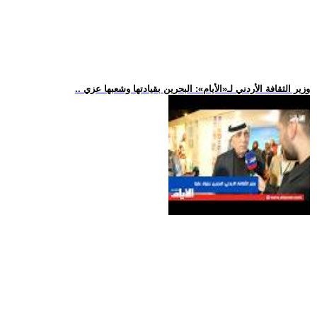
.. وزير الثقافة الأردني لـ«الأيام»: البحرين بقيادتها وشعبها عزي