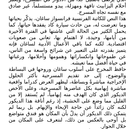
أحلام اليزابيث تافهة ومهزلة، يبدو مستسلماً، غير صادق
مع نفسه تجاه المسرح.
هذا النص للكاتبة الفرنسية فرانسواز ساغان، يذكّر بحياتها
وما تعرضت له، من حادث سيارة كاد يفقدها حياتها، كما
يحمل الكثير من الحالة التي عاشتها في الفترة الأخيرة
من أيامها، وحيدة، لا اهتمام بها، تعاني من صعوبات
اقتصادية. لكنه كما باقي الأعمال الأدبية لساغان فإنه
يتميز بقدرته على التعبير عن شرائح واسعة من الناس،
عن طموحاتها وانكساراتها وهمومها وأحلامها، ورغباتها
في حياة أفضل مما تعيشه.
حافظ المخرج على أسلوب ساغان وروحها في البساطة
والوضوح، إلى حد تقديم المسرحية بأكثر الحلول
الإخراجية مباشرةً وبساطة، ليظهر العرض كدراما واقعية
مباشرة إيهامية بكل عناصرها المسرحية، وعلى الأخص
الديكور الذي كان الهدف منه إيهامياً، لم يُستفد إلا من
القليل مما وضع على الخشبة، إذ رغم أناقة هذا الديكور
لكنه كان زائداً عن حاجة الإيحاء والإيهام. بل ربما لم
يتمكن ذلك الديكور أن يدلّ بأن المكان هو فندق متواضع
بل أوحى بالعكس من ذلك، لنتعرف على المكان من
خلال الحوار.