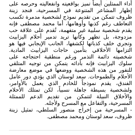
أداء الممثلين أيضاً تميز بواقعيته وانفعاليته وحرصه على
إظهار المشاعر المتنوعة في المسرحية، فنجد زينة
ظروف تتمكن من تقديم نموذج لشخصية مدمرة تكسب
التعاطف رغم كذبها وأوهامها، أما محمد مصطفى فإنه
يقدم شخصية سلبية غير متفهمة، تُقدم على علاقة حب
مزدوجة، بل تظهر وكأنها تريد تدمير أحلام اليزابيث
وتجري خلف كذباتها لكشفها، الجانب الإيجابي فيها هو
التزامها الأخلاقي بتأمين حاجات اليزابيث المادية.
شخصيته دائمة التذمر ورغم منطقية احتجاجه على
سلوك اليزابيث فإنه بأدائه يتمكن من توجيه المتلقي
للنفور من هذه الشخصية ووضعها في موضع معارضة
الأحلام والطموحات. سعد لوستان الذي يؤدي دور عامل
الفندق، يقدم نموذجاً للخادم الذي يعمل بالأوامر،
ولشخصية بسيطة جاهلة نسبياً، لكن تمتلك الأحلام
والأخلاق النبيلة لتتمكن من تقديم الدعم للممثلة
المسرحية، والتفاعل مع المسرح ولأجله.
- المسرحية من إخراج منصور السلطي، تمثيل زينة
ظروف، سعد لوستان ومحمد مصطفى.