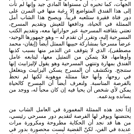
الجهات، كما تخبره أن مستواها المادي جيد وإنها لم تأت
إلى هذا الفندق المتواضع إلا رغبة منها في التمرن على
دور فتاة فقيرة ستلعبه قريباً. ويصبح هذا الشاب أمل
الممثلة في الحياة، ودافعها للعيش وتقديم المسرح،
تعتني بثقافته المسرحية عبر حواراتها معه، وتقديم الكتب
المسرحية إليه، وتقرر أن تقدم له – وهو جمهورها الوحيد-
عرضاً مسرحياً بمشاركة حبيبها الممثل أيضاً (إيفان- محمد
مصطفى)، الذي لا يتوقف عن التذمر منها بسبب كذبها
وأوهامها، فلا يتمكن من التمثيل معها، ليتابعه عامل
الفندق بمهارة وتنتهي المسرحية وهو يقول لإليزابيث إنها
ستنجح. ونكتشف أن المسرح يسكن اليزابيث ويتغلغل
في روحها، وأنها حقاً ممثلة موهوبة لكنها لم تحظَ
بالفرصة المناسبة. ولنعرف أيضاً أن المسرح كالحياة
يمكن لأي شخص أن يحيا فيه إن كان محباً له، ووجد من
يسانده ويدعمه.
إذاً تجد هذه الممثلة المغمورة في العامل الشاب من
يحتضنها ويوفر لها الفرصة لتقديم دور مسرحي رئيسي،
من هنا قد نجد أن الحكاية مطروحة ومكرورة مرات
عديدة في الفن، لكنّ القضية ليست محصورة بدور في