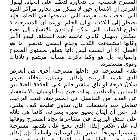
المسرح فحسب، بل تتجاوزه لتعمَّم على الحياة، ليقول
العرض إن الإنسان حين لا يتمكن من تجاوز مراكز القوة
التي تحجب عنه فرصه التي يستحقها في الحياة، فإنه
يضطر إلى الكذب، وإلى الحلم. ورغم أن المسرحية لا
تطرح الأسباب التي يمكن أن تودي بالإنسان إلى وضع
مهمّش ومهمل كالذي عاشته هذه الممثلة، ليبدو الأمر
وكأنها استساغت الكذب وعدم السعي لتحقيق ما هو
أفضل، إلا أن السبب ليس ذاتياً يتعلق بمستوى الطموح
والمهارة، بل هو وكما ذكرت مسألة مجتمع وعلاقات
وقوى مسيطرة.
تقدم المسرحية في داخلها مسرحية أخرى هي العرض
الذي تقدمه اليزابيث وإيفان للوسيان، وخلاله تعرض
شكلَ فرجة أو تلق مباشر قائم على العلاقة الحية بين
الممثلين والمتلقين، وذلك حين يبدأ لوسيان بالاستفسار
عن العديد من التفاصيل في المسرحية، فنجد اليزابيث
تتعامل معه باستيعاب عال، تحاول تعليمه كيف يتلقى،
في حين أن إيفان يضيق صبره بسرعة، كأنما هي دلالة
على صدق اليزابيث في مشاعرها تجاه المسرح ووفائها
له، على عكس إيفان الذي يحتج على تقديمه مسرحية
ويسميها تهريجاً لصغير مثل لوسيان، وأساساً فإن إيفان
الذي يرضى بالقليل جداً من الأدوار في المسرح، ويعتبر