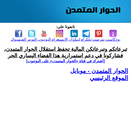
تابعونا على:
بودكاست
بنترست
تيلكرام
لينكدإن
الانستغرام
اليوتيوب
التويتر
الفيسبوك
تبرعاتكم وتبرعاتكن المالية تحفظ استقلال الحوار المتمدن،
فشاركونا في دعم استمرارية هذا الفضاء اليساري الحر
[اشترك في قناة ‫«الحوار المتمدن» على اليوتيوب]
الحوار المتمدن - موبايل
الموقع الرئيسي