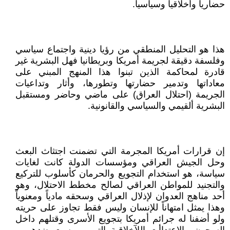
حضارياً وأخلاقياً وسياسياً.
هذا هو التحليل المنطقي من رؤيا دينية واجتماع سياسي
وفلسفة دقيقة لجريمة أمريكا وبريطانيا فهل البشرية غير
قادرة لمحاكمة الذين تبنوا هذا المنهج المبني على
معاداتها وتدمير حضارتها وتطورها، وأثار وتداعيات
الجريمة (احتلال العراق) على ماضي وحاضر ومستقبل
البشرية ألقيمي والسياسي والقانونية.
إن قرارات أمريكا المجرمة التي تضمنت اجتثاث البعث
وحل الجيش العراقي ومؤسسات الدولة كانت لغايات
سياسة، هو استخدام التجويع والحرمان كأسلوب للتركيع
والتجنيد للمواطن العراقي لصالح مخطط الاحتلال، وهو
أحد مناهج العدوان لإذلال العراقي وسحقه مادياً ومعنوياً
وهذا يمثل امتهاناً للإنسان وليس فقط تجاوز على حريته
ولو أضفنا له جرائم أمريكا بتجويع الأسرى وقتلهم داخل