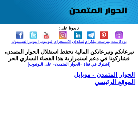
تابعونا على:
بودكاست
بنترست
تيلكرام
لينكدإن
الانستغرام
اليوتيوب
التويتر
الفيسبوك
تبرعاتكم وتبرعاتكن المالية تحفظ استقلال الحوار المتمدن،
فشاركونا في دعم استمرارية هذا الفضاء اليساري الحر
[اشترك في قناة ‫«الحوار المتمدن» على اليوتيوب]
الحوار المتمدن - موبايل
الموقع الرئيسي