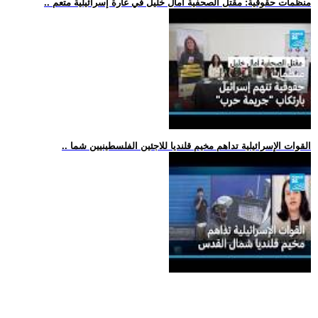
.. منظمات حقوقية: مقتل الصحفية آمال خليل في غارة إسرائيلية متعم
.. القوات الإسرائيلية تداهم مخيم قلنديا للاجئين الفلسطينيين شما