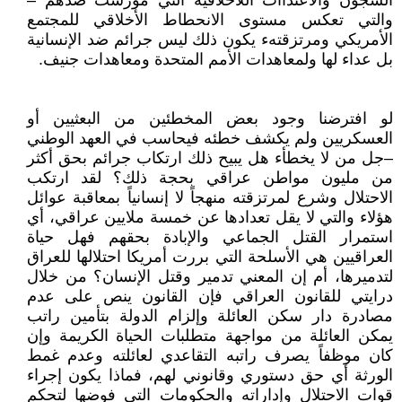
السجون والاعتداأت اللآخلاقية التي مورست ضدهم –
والتي تعكس مستوى الانحطاط الأخلاقي للمجتمع
الأمريكي ومرتزقتهء يكون ذلك ليس جرائم ضد الإنسانية
بل عداء لها ولمعاهدات الأمم المتحدة ومعاهدات جنيف.
لو افترضنا وجود بعض المخطئين من البعثيين أو
العسكريين ولم يكشف خطئه فيحاسب في العهد الوطني
–جل من لا يخطأء هل يبيح ذلك ارتكاب جرائم بحق أكثر
من مليون مواطن عراقي بحجة ذلك؟ لقد ارتكب
الاحتلال وشرع لمرتزقته منهجاً لا إنسانياً بمعاقبة عوائل
هؤلاء والتي لا يقل تعدادها عن خمسة ملايين عراقي، أي
استمرار القتل الجماعي والإبادة بحقهم فهل حياة
العراقيين هي الأسلحة التي بررت أمريكا احتلالها للعراق
لتدميرها، أم إن المعني تدمير وقتل الإنسان؟ من خلال
درايتي للقانون العراقي فإن القانون ينص على عدم
مصادرة دار سكن العائلة وإلزام الدولة بتأمين راتب
يمكن العائلة من مواجهة متطلبات الحياة الكريمة وإن
كان موظفاً يصرف راتبه التقاعدي لعائلته وعدم غمط
الورثة أي حق دستوري وقانوني لهم، فماذا يكون إجراء
قوات الاحتلال وإداراته والحكومات التي فوضها لتحكم