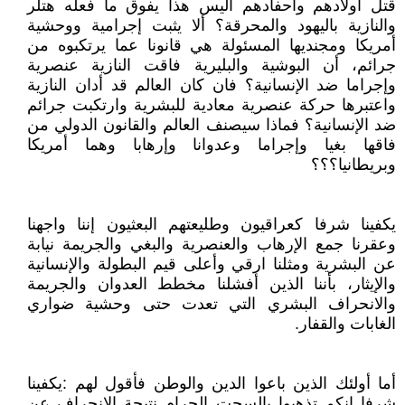
قتل أولادهم وأحفادهم أليس هذا يفوق ما فعله هتلر
والنازية باليهود والمحرقة؟ ألا يثبت إجرامية ووحشية
أمريكا ومجنديها المسئولة هي قانونا عما يرتكبوه من
جرائم، أن البوشية والبليرية فاقت النازية عنصرية
وإجراما ضد الإنسانية؟ فان كان العالم قد أدان النازية
واعتبرها حركة عنصرية معادية للبشرية وارتكبت جرائم
ضد الإنسانية؟ فماذا سيصنف العالم والقانون الدولي من
فاقها بغيا وإجراما وعدوانا وإرهابا وهما أمريكا
وبريطانيا؟؟؟
يكفينا شرفا كعراقيون وطليعتهم البعثيون إننا واجهنا
وعقرنا جمع الإرهاب والعنصرية والبغي والجريمة نيابة
عن البشرية ومثلنا ارقي وأعلى قيم البطولة والإنسانية
والإيثار، بأننا الذين أفشلنا مخطط العدوان والجريمة
والانحراف البشري التي تعدت حتى وحشية ضواري
الغابات والقفار.
أما أولئك الذين باعوا الدين والوطن فأقول لهم :يكفينا
شرفا إنكم تذهبوا بالسحت الحرام نتيجة الانحراف عن