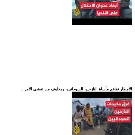
.. الأمطار تفاقم مأساة النازحين السودانيين ومخاوف من تفشي الأمر