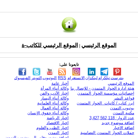
الموقع الرئيسي
الموقع الرئيسي للكاتب-ة
|
تابعونا على:
بنترست
تيلكرام
لينكدإن
الانستغرام
RSS
اليوتيوب
التويتر
الفيسبوك
الموقع الرئيسي
أخبار عامة
هيئة ادارة الحوار المتمدن - للإتصال بنا
وكالة أنباء المرأة
إحصائيات مؤسسة الحوار المتمدن
اخبار الأدب والفن
قواعد النشر
وكالة أنباء اليسار
ابرز كتاب / كاتبات الحوار المتمدن
وكالة أنباء العلمانية
يوتيوب التمدن
وكالة أنباء العمال
مكتبة التمدن
وكالة أنباء حقوق الإنسان
عدد الزوار: 3,427,562,118
اخبار الرياضة
اضافة موضوع جديد
اخبار الاقتصاد
اضافة الاخبار
اخبار الطب والعلوم
حملات الحوار المتمدن التضامنية
اخبار التمدن
إضافة يوتيوب-فلم إلى يوتيوب التمدن