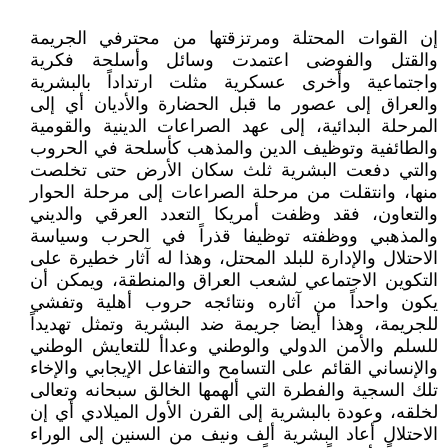
إن القوات المحتلة ومرتزقتها من محترفي الجريمة
والقتل والفوضى اعتمدت وسائل وأسلحة فكرية
واجتماعية وأخرى عسكرية مثلت ارتداداً بالبشرية
والعراق إلى عصور ما قبل الحضارة والأديان أي إلى
المرحلة البدائية، إلى عهد الصراعات الدينية والقومية
والطائفية وتوظيف الدين والمذهب كأسلحة في الحروب
والتي دفعت البشرية ثلث سكان الأرض حتى تخلصت
منها، وانتقلت من مرحلة الصراعات إلى مرحلة الحوار
والتعاون، فقد وظفت أمريكا التعدد العرقي والديني
والمذهبي ووظفته توظيفا قذراً في الحرب وسياسة
الاحتلال والإدارة للبلد المحتل، وهذا له آثار خطيرة على
التكوين الاجتماعي لشعب العراق والمنطقة، ويمكن أن
يكون واحداً من آثاره ونتائجه حروب أهلية وتفشي
للجريمة، وهذا أيضا جريمة ضد البشرية وتمثل تهديداً
للسلم والأمن الدولي والوطني وعداأ للتعايش الوطني
والإنساني القائم على التسامح والتفاعل الإيجابي والإخاء
تلك السجية والفطرة التي ألهمها الخالق سبحانه وتعالى
لخلقه، وعودة بالبشرية إلى القرن الأول الميلادي أي إن
الاحتلال أعاد البشرية ألف ونيف من السنين إلى الوراء