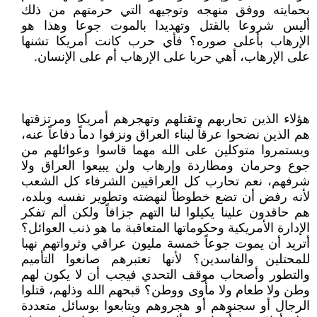
بحمايته ووفق منهجه وتوجيهه التي حرمتهم من ذلك
أليس شروعا بالقتل وتهديدا بالموت جوعا وهذا هو
الإرهاب بأعلى صوره؟ فأي حرب كانت أمريكا تشنها
على الإرهاب، أهي حربا على الإرهاب أم على الإنسان.
هؤلاء الذين تحاربهم وتقتلهم وتهجرهم أمريكا ومرتزقتها
هم الذين نضحوا عرقاً لبناء العراق ونزفوا دماً دفاعاً عنه،
ويستمروا متوكلين على الله مهما قاسوا وعوائلهم من
جوع وحرمان ومطاردة وإرهاب ولن يبيعوا العراق ولا
شرفهم، نعم تحارب كل العراقيين الشرفاء كل الشعب
لأنه رفض أن تضع خطوطاً لنهضته وتطوير نفسه وبلده،
هم حاقدون علينا يكيلوا لنا التهم جزافاً ولكن ألم تفكر
الإدارة الأمريكية وحكوماتها المتعاقبة ما هو ذنب العوائل؟
أتريد أن يموت جوعاً خمسة مليون عراقي وثرواتهم نهبا
للمحتلين والفاسدين؟ لأنها تعتبرهم صانعوا التأميم
والتطور وأصحاب موقف التحدي فيجب أن لا يكون لهم
وطن ولا طعام ولا مأوى ووطن؟ قبحهم الله وذلهم، قتلوا
الرجال أو سجنوهم أو هجروهم ويتابعوا بوسائل متعددة