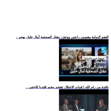
.. العفو الدولية وهيومن رايتس ووتش: مقتل الصحفية آمال خليل بهجو
.. نافذة من رام الله | قوات الاحتلال تقتحم مخيم قلنديا للاجئين