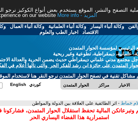
ة التصفح والنشر، الموقع يستخدم بعض أنواع الكوكيز نرجو النق
More info - المزيد
experience on our website
الفن
-
وكالة أنباء اليسار
-
وكالة أنباء العلمانية
-
وكالة أنباء العمال
-
وكا
الاقتصاد
-
اخبار الطب والعلوم
 الرئيسي لمؤسسة الحوار المتمدن
، علمانية، ديمقراطية، تطوعية وغير ربحية
ل مجتمع مدني علماني ديمقراطي حديث يضمن الحرية والعدالة الاجتم
حوار المتمدن على جائزة ابن رشد للفكر الحر والتى نالها أعلام في الفك
م مشاكل تقنية في تصفح الحوار المتمدن نرجو النقر هنا لاستخدام الموقع
كوردي
English
الاخبار
مراكز
الحوار المتمدن
ام خماط
- اثر الطائفية على العلاقة بين الدولة والمواطن
 وتبرعاتكن المالية تحفظ استقلال الحوار المتمدن، فشاركونا 
استمرارية هذا الفضاء اليساري الحر