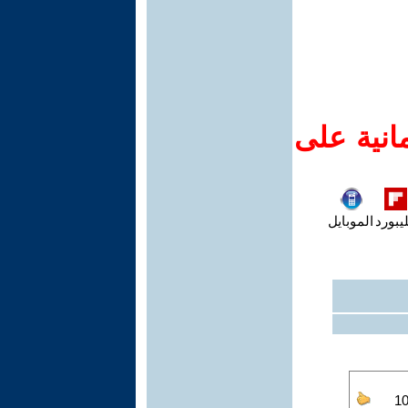
انية على
يبورد
الموبايل