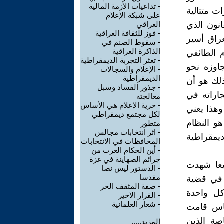
-
تداعيات الأزمة المالية
ت متتالية
على شبكة الإعلام
انون الذي
العراقي
-
فوز للثقافة العراقية
عراق أسير
-
سقوط الصنم في
الذاكرة العراقية
م الطائفي
-
تعثر التجربة الديمقراطية
اوزه نحو
-
الإعلام والسجالات
الديمقراطية
لك هو أن
-
جذور الفساد وسبل
جاراته في
معالجته
-
حرية الإعلام هي الأساس
وهذا يعني
لكل مجتمع ديمقراطي
هو النظام
متطور
-
اثر انتخابات مجالس
ديمقراطية
المحافظات في الانتخابات
-
أين الحكام العرب من
جرائم الصهاينة في غزة
يعا شهدت
-
الدستور ليس نصا
مقدسا
 في قضية
-
صفة المثقف الحر
كل واحدة
-
القرار الاخير
-
شعار العلمانية
ساس قامت
اصة الذين
المزيد.....