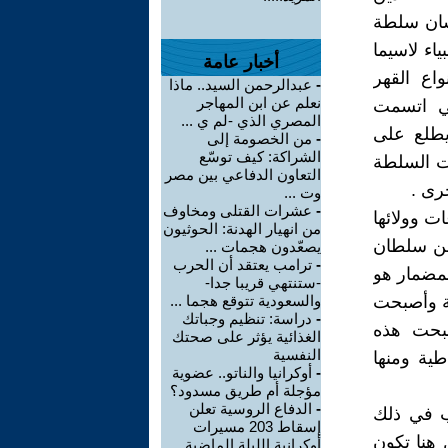
نسان سلطة
ياء لاسيما
أخبار عامة
اع القهر
-
عبدالرحمن السيد.. ماذا
نعلم عن ابن المهاجر
تي اتسمت
المصري الذي -لم ي ...
يطلع على
-
من الخصومة إلى
الشراكة: كيف توسّع
ات السلطة
التعاون الدفاعي بين مصر
رى .
وت ...
-
عشرات القتلى ومخاوف
ت وولائها
من انهيار الهدنة: الحوثيون
من سلطان
يصعّدون هجمات ...
-
ترامب يعتقد أن الحرب
لمضمار هو
-ستنتهي قريبا جدا-
ية وأصبحت
والسعودية تتوقع هجما ...
-
دراسة: تنظيم وجباتك
صبحت هذه
الغذائية يؤثر على صحتك
النفسية
طية ومنها
-
أوكرانيا والناتو.. عضوية
مؤجلة أم طريق مسدود؟
-
الدفاع الروسية تعلن
ب في ذلك
إسقاط 203 مسيرات
 هنا تكون
أوكرانية الليلة الماضية ...