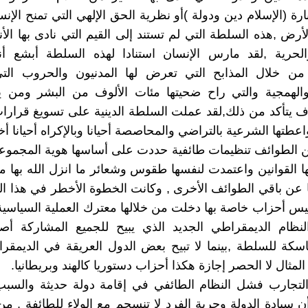
رة (الإسلام دين ودولة )أو نظرية الحق الإلهي التي تمنح الإ
أرض ,هذه السلطة التي لم تستند إلى القيم التي نادى بها الأنب
الحرية ,لقد مارس الإنسان استنادا لهذه السلطة أبشع أنو
د من خلال المذابح التي تعرض لها المدنيون والحروب ال
والهمجية والتي راح ضحيتها مئات الألوف من البشر ومن 
ف يتأكد من ذلك,لقد عملت السلطة الدينية على تسويغ قرار
عطتها الشرعية بالتراضي والمحاصصة أحيانا وبالإكراه أحيانا أخ
 الطوائف تنظيمات طائفية حددت على أساسها هوية المجموعا
القوانين واعتمدت لنفسها طقوس وشعائر ما انزل الله بها 
 عن باقي الطوائف الأخرى , وكانت الخطوة الأخطر في هذا ا
سيس أحزاب خاصة بها دخلت من خلالها معترك العملية السياس
ظام الديمقراطي الجديد الذي يبيح للجميع المشاركة أ
سكة للسلطة ,بينما لا تبيح بعض الدول العريقة في الديمقرا
مثال لا الحصر إجازة هكذا أحزاب دستوريا كالهند وبريطانيا.
 التجارب فشل النظام الطائفي في إقامة دولة حديثة والسب
ن سيادة الدولة وحرية الفرد لا تنسجم مع الولاء للطائفة , من