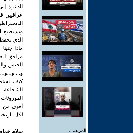
الدعوة إلى
عراقيين قب
الديمقراطي
وتستطيع ا
الذي يحفظ 
ماذا جنينا
مرافق الح
الجيش والش
و... و...و..
كيف نستطيع
الشجاعة ف
الموروثات 
أقوى من كل
لكل تاريخنا 
المزيد.....
سلام خماط