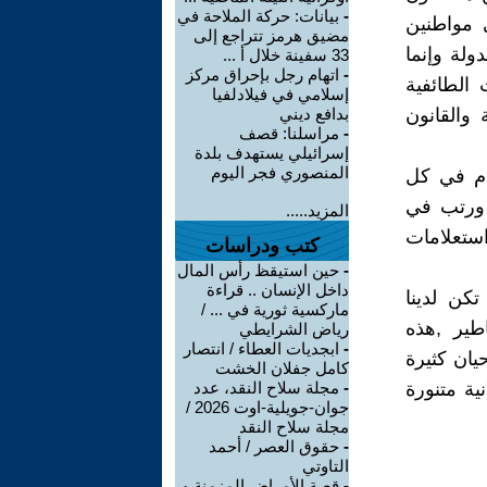
-
بيانات: حركة الملاحة في
ى مواطنين
مضيق هرمز تتراجع إلى
ولة وإنما
33 سفينة خلال أ ...
-
اتهام رجل بإحراق مركز
 الطائفية
إسلامي في فيلادلفيا
والقانون
بدافع ديني
-
مراسلنا: قصف
إسرائيلي يستهدف بلدة
المنصوري فجر اليوم
رذم في كل
 ورتب في
المزيد.....
استعلامات
كتب ودراسات
-
حين استيقظ رأس المال
داخل الإنسان .. قراءة
تكن لدينا
ماركسية ثورية في ... /
طير ,هذه
رياض الشرايطي
-
ابجديات العطاء / انتصار
يان كثيرة
كامل جفلان الخشت
ة متنورة
-
مجلة سلاح النقد، عدد
جوان-جويلية-اوت 2026 /
مجلة سلاح النقد
-
حقوق العصر / أحمد
التاوتي
-
قصة الأمراض المزمنة و