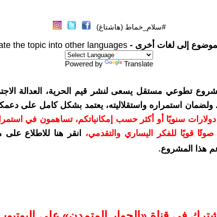
#سلام_خماط (هاشتاغ)
موضوع إلى لغات أخرى -
ate the topic into other languages
Powered by
Translate
شروع تطوعي مستقل يسعى لنشر قيم الحرية، العدالة الاجتم
. ولضمان استمراره واستقلاليته، يعتمد بشكل كامل على دعمك
دعمكم بمبلغ 10 دولارات سنويًا أو أكثر حسب إمكانياتكم، تساهمون في استم
وتًا قويًا للفكر اليساري والتقدمي
،
انقر هنا للاطلاع على 
م هذا المشروع
.
شترك في قناة «الحوار المتمدن» على اليوتيوب