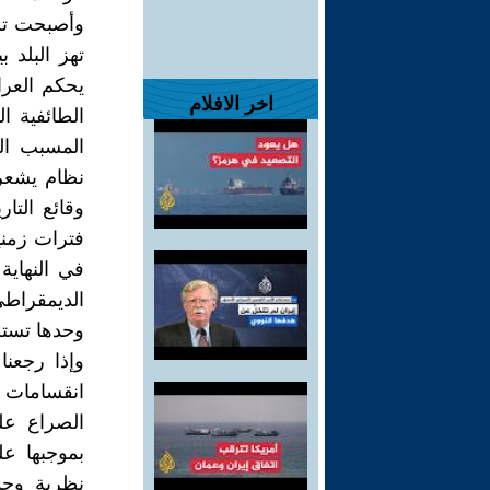
وأصبحت تشك
تهز البلد 
يحكم العرا
اخر الافلام
الطائفية ا
المسبب ال
نظام يشعر
وقائع التا
فترات زمني
في النهاية
الديمقراطي
وحدها تستط
وإذا رجعنا
انقسامات 
الصراع عل
بموجبها ع
نظرية وحدة