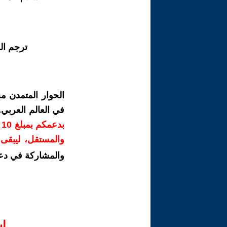
ترجم ال
الحوار المتمدن م
في العالم العربي
ب
والمستقل، ليبقى ص
والمشاركة في دع
ا‫