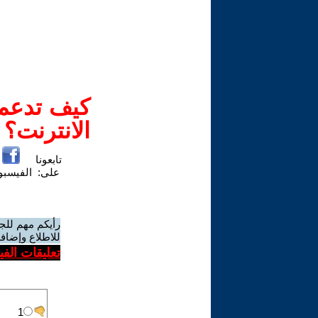
كيف تدعم-
الانترنت؟
تابعونا
على:
الفيسب
رأيكم مهم للج
للاطلاع وإضافة
تعليقات الف