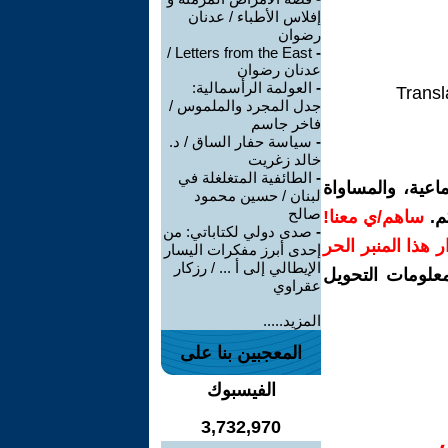
إفلاس الأطباء / عدنان
رضوان
Letters from the East /
-
عدنان رضوان
-
العولمة الرأسمالية:
Transl
جدل المجرد والملموس /
فاخر جاسم
-
سياسة حفار الساق / د.
خالد زغريت
-
الطائفية المتغلغلة في
اعية، والمساواة
لبنان / حسين محمود
صالح
م.
ساهم/ي معنا!
-
صدى دولي لكتاباتي: من
رار هذا المنبر الحر
إحدى أبرز مفكرات اليسار
الإيطالي إلى أ ... / رزكار
معلومات التحويل
عقراوي
المزيد.....
المعجبين بنا على
الفيسبوك
3,732,970