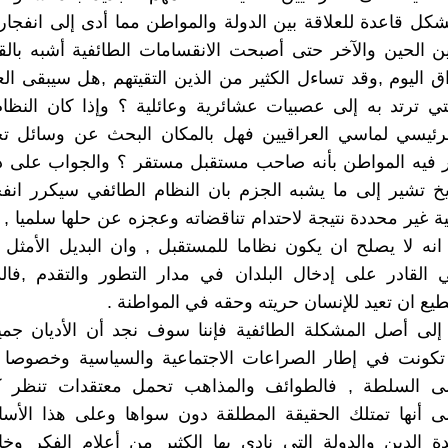
ل قاعدة للعلاقة بين الدولة والمواطن مما أدى إلى انفجارا
بين الحين والآخر حتى أصبحت الانقسامات الطائفية أشبه بالق
ق اليوم ,وقد تساءل الكثير من الذين التقيتهم ,هل سيبقى ال
لتي ترتد به إلى عصبيات عشائرية وعائلية ؟ وإذا كان النظا
رئيسي لماسي العراقيين فهل بالمكان البحث عن وسائل تج
 فيه المواطن بأنه صاحب مستقبل مستقر ؟ والجواب على ذ
ريخ تشير إلى ما يشبه الجزم بان النظام الطائفي سيكرر انف
ة غير محددة نتيجة لاحتدام تناقضاته وعجزه عن حلها سلميا , 
 انه لا يصلح ان يكون نظاما للمستقبل , وان البديل الأمثل 
 القادر على إدخال البلدان في مدار التطور والتقدم ,فال
يع ان تعيد للإنسان حريته وحقه في المواطنة .
 إلى أصل المشكلة الطائفية فإننا سوف نجد أن الأديان جم
تكونت في إطار الصراعات الاجتماعية والسياسية وخصوصا
ى السلطة , فالطوائف والمذاهب تحمل معتقدات تنظر 
لى أنها تمتلك الحقيقة المطلقة دون سواها وعلى هذا الأ
 الدين والدولة التي نادى بها الكثير من أعلام الفكر وخ