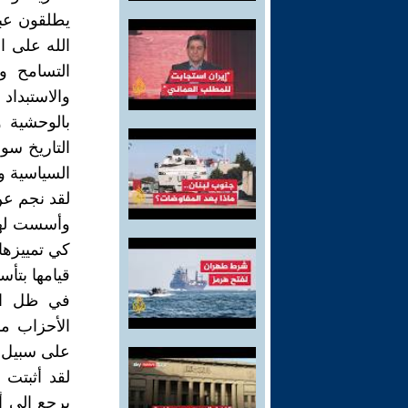
يطلقون عبا
الله على ال
التسامح و
والاستبدا
بالوحشية 
التاريخ سو
السياسية وا
لقد نجم عن
وأسست لها 
كي تمييزها
قيامها بتأ
في ظل الن
الأحزاب ما
على سبيل ال
لقد أثبتت
يرجع إلى أ