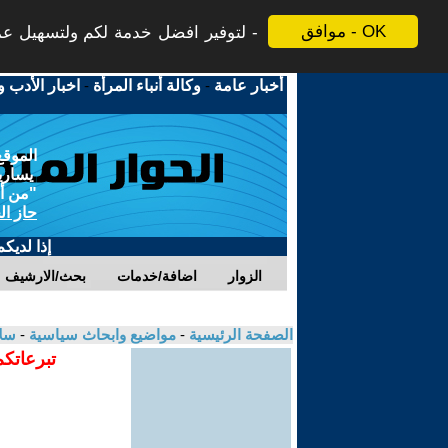
موافق - OK
لتوفير افضل خدمة لكم ولتسهيل عملي
أخبار عامة
-
وكالة أنباء المرأة
-
اخبار الأدب و
الموقع
يسارية
"من أج
حاز ال
إذا لديك
الزوار
اضافة/خدمات
بحث/الارشيف
الصفحة الرئيسية
-
مواضيع وابحاث سياسية
-
سل
تبرعاتكم