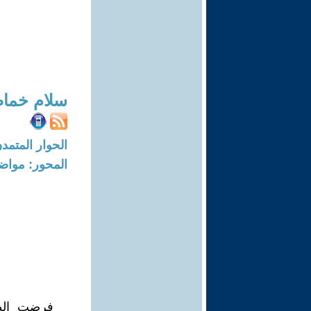
سلام خما
الحوار المتمدن-العدد: 2701 - 9
المحور: مواض
فرضت الطا