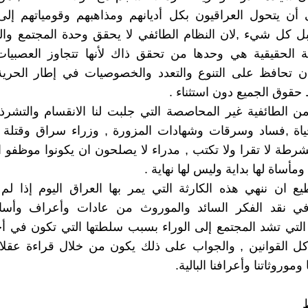
 أن يتحول العراقيون بكل أديانهم ومذاهبهم وقومياتهم إل
ل كل شيء ,لان النظام الطائفي لا يحقق وحدة المجتمع والد
ة الحقيقية هي وحدها من تحقق ذاك لأنها تتجاوز العصبيات
ن تحافظ على التنوع والتعدد والخصوصيات في إطار الحرية 
حقوق الجميع دون استثناء .
 من الطائفية غير المحاصصة التي جلبت لنا الانقسام والتش
ياة ,فساد وسرقات وشهادات المزورة , وزراء سراق وقتلة
رطة لا تقرا ولا تكتب , مدراء لا يصلحون ان يكونوا موظفو 
. ومأساة لها بداية وليس لها نهاية .
 ان ننهي هذه الكارثة التي يمر بها العراق اليوم إذا لم 
ي نقد الفكر السائد والموروث من عادات وأعراف وأسا
التي تشد المجتمع إلى الوراء بسبب سلطتها التي تكون في أح
 القوانين , والجواب على ذلك يكون من خلال قراءة عقلاني
وموروثاتنا وأعرافنا البالية.