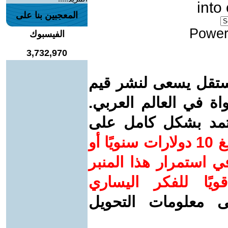
into
المعجبين بنا على
Power
الفيسبوك
3,732,970
ستقل يسعى لنشر قيم
واة في العالم العربي.
عتمد بشكل كامل على
ساهم/ي معنا! بدعمكم بمبلغ 10 دولارات سنويًا أو
 استمرار هذا المنبر
ويًا للفكر اليساري
ى معلومات التحويل