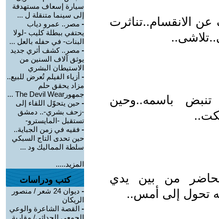
سيارة إسعاف مستهدفة
إلى سينما متنقلة ل ...
عن الانقسام..تناثرت
-
مصر.. عمرو دياب
يحتفي ببطلة كليب -لولا
..تلاشى..
البنات- في حفله بالعل ...
-
مصر.. كشف أثري جديد
يوثق آلاف السنين من
الاستيطان البشري
-
أزياء الفيلم تُعرض للبيع..
مزاد يحقق حلم
جمهورThe Devil Wear ...
 تنبض باسمه..وحين
-
حين يتحوّل اللقاء إلى
-زحف بشري-.. دمشق
كت..
تستقبل -المايسترو-
-
فقيه في زمن الجباية..
حين تحدى التاج السبكي
سلطة المماليك ود ...
المزيد.....
لحاضر من بين يدي
كتب ودراسات
نه تحول إلى أمس..
-
ديوان 24 شعر / منصور
الريكان
-
القصة الشاعرة والوعي
الجمعي الحداثي/ مقاربة