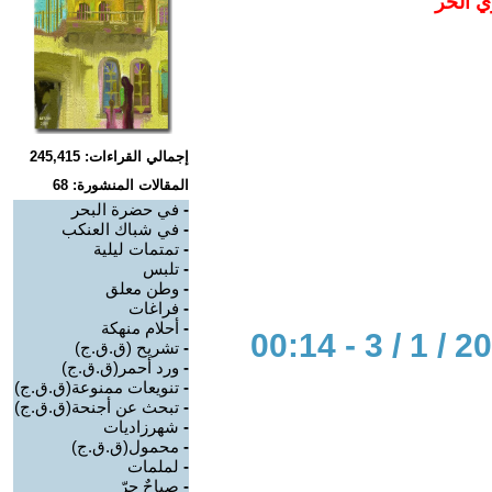
ي الحر
إجمالي القراءات: 245,415
المقالات المنشورة: 68
-
في حضرة البحر
-
في شباك العنكب
-
تمتمات ليلية
-
تلبس
-
وطن معلق
-
فراغات
-
أحلام منهكة
-
تشريح (ق.ق.ج)
-
ورد أحمر(ق.ق.ج)
-
تنويعات ممنوعة(ق.ق.ج)
-
تبحث عن أجنحة(ق.ق.ج)
-
شهرزاديات
-
محمول(ق.ق.ج)
-
لملمات
-
صباحٌ حرّ