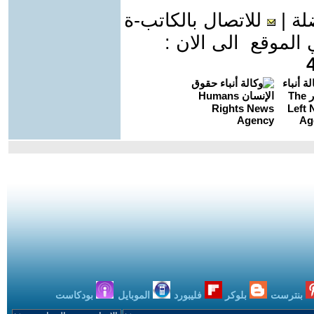
لة
|
للاتصال بالكاتب-ة
موقع الى الان :
بنترست
بلوكر
فليبورد
الموبايل
بودكاست