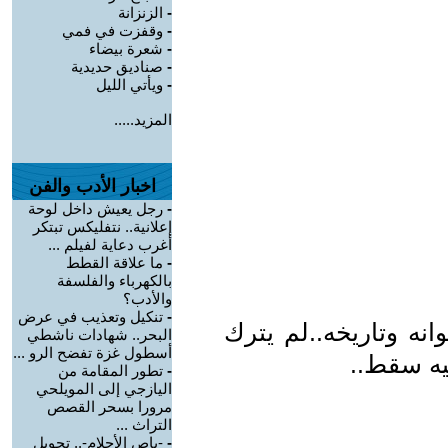
-
الزنزانة
-
وقفزت في فمي
-
شعرة بيضاء
-
صناديق حديدية
-
ويأتي الليل
المزيد.....
اخبار الأدب والفن
-
رجل يعيش داخل لوحة
إعلانية.. نتفليكس تبتكر
أغرب دعاية لفيلم ...
-
ما علاقة القطط
بالكهرباء والفلسفة
والأدب؟
-
تنكيل وتعذيب في عرض
نه وتاريخه..لم يترك
البحر.. شهادات ناشطي
أسطول غزة تفضح الرو ...
ليه سقط..
-
تطور المقامة من
اليازجي إلى المويلحي
مرورا بسحر القصص
التراث ...
-
-باص الأحلام-.. تحويل