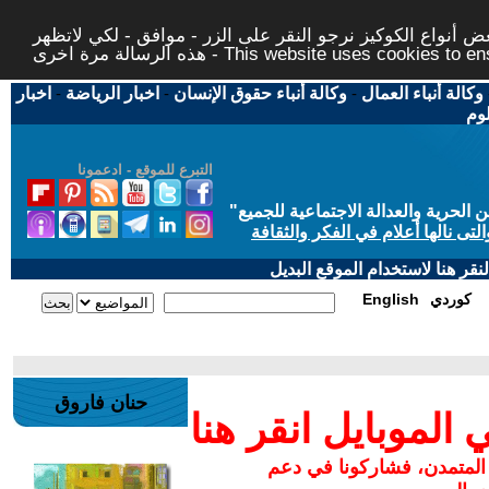
 أنواع الكوكيز نرجو النقر على الزر - موافق - لكي لاتظهر
This website uses cookies to ensure you ge
وكالة أنباء العمال
-
وكالة أنباء حقوق الإنسان
-
اخبار الرياضة
-
اخبار
لوم
التبرع للموقع - ادعمونا
حرية والعدالة الاجتماعية للجميع
"
تى نالها أعلام في الفكر والثقافة
قر هنا لاستخدام الموقع البديل
كوردي
English
حنان فاروق
لموبايل انقر هنا
 المتمدن، فشاركونا في دعم