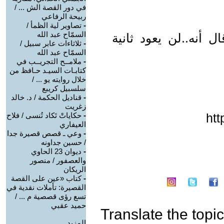
في دور القصة الش ... /
ربيحة الرفاعي
-
تصاوير لية الظمأ /
السمّاح عبد الله
ال أنه..لن يعود ثانية
-
ثلاثاءات عابر سبيل /
السمّاح عبد الله
-
ملامــح التجريــب في
كتابـات السيـد حـافظ من
خلال روايته يو ... /
سلسبيل كريبع
-
قناديل الحكمة / د. خالد
زغريت
htt
-
حكاياتْ تَكاد تُنسى / فلاح
العيفاري
-
وعي ـ قصص قصيرة جدا
/ حسين جداونه
-
ديوان 23 الحاوي
والعصفور / منصور
الريكان
-
كتاب «عين على القصة
القصيرة: تأملات نقدية في
تسع رؤى قصصية م ... /
حميد عقبي
Translate the topic
المزيد.....