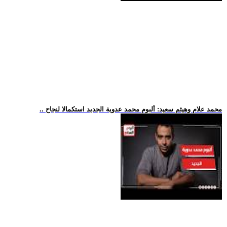
.. محمد علام وهيثم سعيد: ألبوم محمد عدوية الجديد استكمالا لنجاح