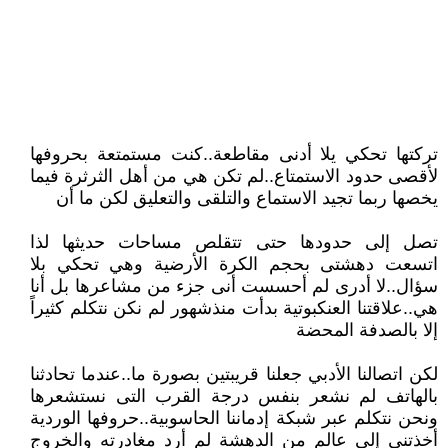
تركتها تحكي يلا أدنى مقاطعة..كنت مستمتعة بحروفها
لأقصى حدود الاستمتاع..لم تكن هي من أهل الثرثرة فيما
يخصها ربما تجيد الاستماع والتلقى والتعليق لكن ما أن
تصل إلى حدودها حتى تتقلص مساحات حديثها لذا
اتسعت دهشتى بحجم الكرة الأرضية وهي تحكي بلا
سؤال..لا أدرى لم أحسست أنى جزء من مشاعرها بل أنا
هي..علاقتنا العنكبوتية بدأت منذشهور لم نكن نتكلم كثيراً
إلا بالصدفة المحضة
لكن اتصالنا الأدبي جعلنا قريبتين بصورة ما..عندما تحادثنا
بالهاتف لم نشعر بنفس درجة القرب التى نستشعرها
ونحن نتكلم عبر شبكة إدماننا الحاسوبية..حروفها الوردية
أخذتني إلى عالم من الدهشة لم أرد مغادرته والخروج