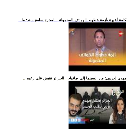
.. كلمة أخيرة -أزمة خطوط الهواتف المحمولة.. المخرج سامح سند: ما
.. مهدي لعريبي: من السينما إلى -مافيا-... الجزائر تقبض على زعيم