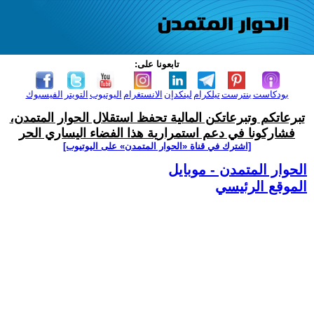
تابعونا على:
بودكاست
بنترست
تيلكرام
لينكدإن
الانستغرام
اليوتيوب
التويتر
الفيسبوك
تبرعاتكم وتبرعاتكن المالية تحفظ استقلال الحوار المتمدن،
فشاركونا في دعم استمرارية هذا الفضاء اليساري الحر
[اشترك في قناة ‫«الحوار المتمدن» على اليوتيوب]
الحوار المتمدن - موبايل
الموقع الرئيسي