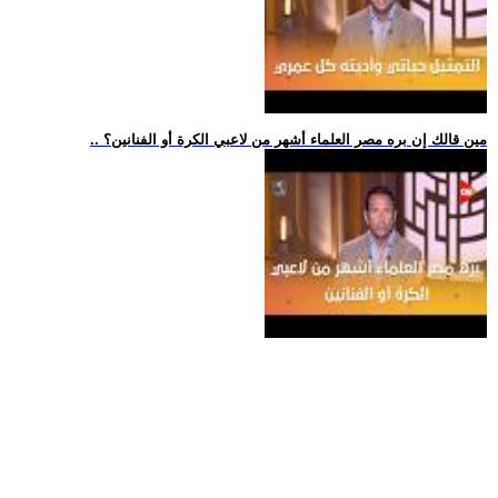
.. مين قالك إن بره مصر العلماء أشهر من لاعبي الكرة أو الفنانين؟