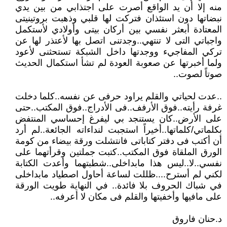
منه إلا أن يد الواقع أصرت على اجتذابي من بين يدي
نبضاتها دون استئذان فتركت لها قلبي وذهبت بروتينيتى
المعتادة أبعثر نفسي بين أركان بيتى وأولادي لأستكمل
واجباتي التى لا تنتهي..وجدتنى اتصل بها لأعتذر لها عن
تركي المفاجيء ووجدتها داخل الشبكة تستحثنى لأعود
ولما أخبرتها عن صعوبة العودة لم تشأ استكمال الحديث
صوتاً لصوت..
..عدت لحياتي والقلم يراود حرفى عن نفسه..كلما دخلت
غرفة رأيته..فوق الأرفف..فى الأدراج..فوق المكتب..حتى
على الأرض..كان يستنجد بي ليفرغ إحساسي المنتفض
بكلماتي/كلماتها..أخيراً استجبت لنداءاته الجائعة..لم أرد
أن أكتب فى دفتر كتاباتى فانتشلت ورقة بيضاء من كومة
الورق الملقاة فوق المكتب..كتبت جملتين وقرأتهما على
نفسي..لا..ليس هذا مابداخلى..شطبتهما وأعدت الكتابة
لكني لم أسترح....ظللت لساعة أحاول اصطياد مابداخلى
في شباك الحروف بلا فائدة.. في النهاية طويت الورقة
على مافيها وأخفيتها والقلم فى مكان لا أعرفه..
د.حنان فاروق