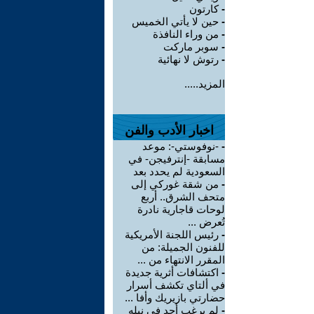
-
كارتون
-
حين لا يأتي الخميس
-
من وراء النافذة
-
سوبر ماركت
-
رتوش لا نهائية
المزيد.....
اخبار الأدب والفن
-
-نوفوستي-: موعد
مسابقة -إنترفيجن- في
السعودية لم يحدد بعد
-
من شقة غوركي إلى
متحف الشرق.. أربع
لوحات قاجارية نادرة
تُعرض ...
-
رئيس اللجنة الأمريكية
للفنون الجميلة: من
المقرر الانتهاء من ...
-
اكتشافات أثرية جديدة
في ألتاي تكشف أسرار
حضارتي بازيريك وأفا ...
-
لم يرغب أحد في نيله