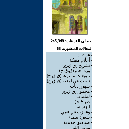
إجمالي القراءات: 245,348
المقالات المنشورة: 68
-
فراغات
-
أحلام منهكة
-
تشريح (ق.ق.ج)
-
ورد أحمر(ق.ق.ج)
-
تنويعات ممنوعة(ق.ق.ج)
-
تبحث عن أجنحة(ق.ق.ج)
-
شهرزاديات
-
محمول(ق.ق.ج)
-
لملمات
-
صباحٌ حرّ
-
الزنزانة
-
وقفزت في فمي
-
شعرة بيضاء
-
صناديق حديدية
-
ويأتي الليل