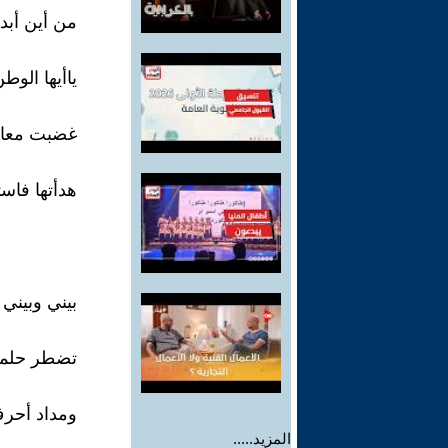
من أين أبدأ
ياأيها الوط
غضبت معالم
هدأتها فاس
بيني وبيني 
تضطر حلمي
ومداد أحر
المزيد.....