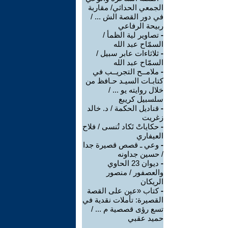
الجمعي الحداثي/ مقاربة
في دور القصة الش ... /
ربيحة الرفاعي
-
تصاوير لية الظمأ /
السمّاح عبد الله
-
ثلاثاءات عابر سبيل /
السمّاح عبد الله
-
ملامــح التجريــب في
كتابـات السيـد حـافظ من
خلال روايته يو ... /
سلسبيل كريبع
-
قناديل الحكمة / د. خالد
زغريت
-
حكاياتْ تَكاد تُنسى / فلاح
العيفاري
-
وعي ـ قصص قصيرة جدا
/ حسين جداونه
-
ديوان 23 الحاوي
والعصفور / منصور
الريكان
-
كتاب «عين على القصة
القصيرة: تأملات نقدية في
تسع رؤى قصصية م ... /
حميد عقبي