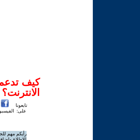
كيف تدعم-
الانترنت؟
تابعونا
على:
الفيسب
رأيكم مهم للج
للاطلاع وإضافة