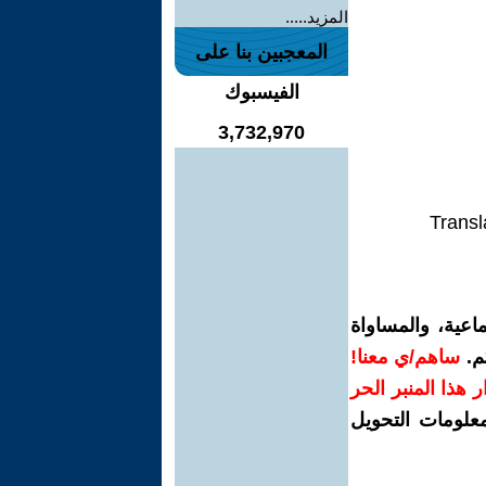
المزيد.....
المعجبين بنا على
الفيسبوك
3,732,970
Transl
اعية، والمساواة
م.
ساهم/ي معنا!
رار هذا المنبر الحر
معلومات التحويل