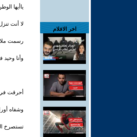
ياأيها الو
لا أنت تنزل
اخر الافلام
رسمت ملامح
وأنا وحيد ف
أحرقت في 
وشفاه أورا
تستصرخ الن