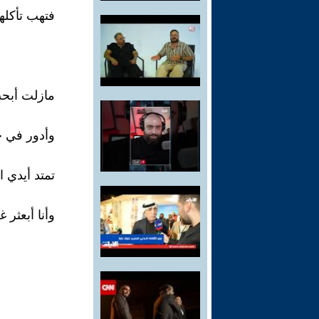
فتهب تأكلها
مازلت أبحث
وأدور في 
تمتد أيدي ا
وأنا أبعثر 