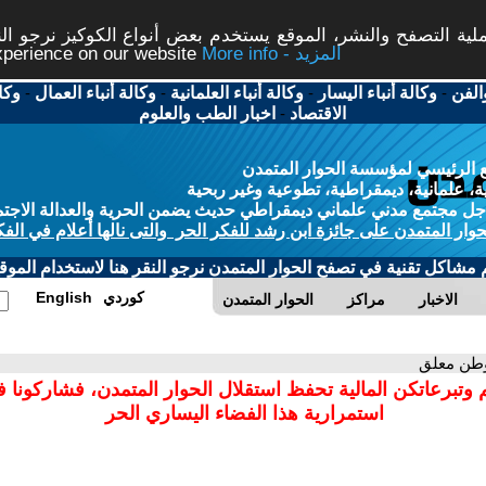
ة التصفح والنشر، الموقع يستخدم بعض أنواع الكوكيز نرجو النق
More info - المزيد
experience on our website
الفن
-
وكالة أنباء اليسار
-
وكالة أنباء العلمانية
-
وكالة أنباء العمال
-
وكا
الاقتصاد
-
اخبار الطب والعلوم
 الرئيسي لمؤسسة الحوار المتمدن
، علمانية، ديمقراطية، تطوعية وغير ربحية
ل مجتمع مدني علماني ديمقراطي حديث يضمن الحرية والعدالة الاجتم
حوار المتمدن على جائزة ابن رشد للفكر الحر والتى نالها أعلام في الفك
م مشاكل تقنية في تصفح الحوار المتمدن نرجو النقر هنا لاستخدام الموقع
كوردي
English
الاخبار
مراكز
الحوار المتمدن
وطن معلق
 وتبرعاتكن المالية تحفظ استقلال الحوار المتمدن، فشاركونا 
استمرارية هذا الفضاء اليساري الحر