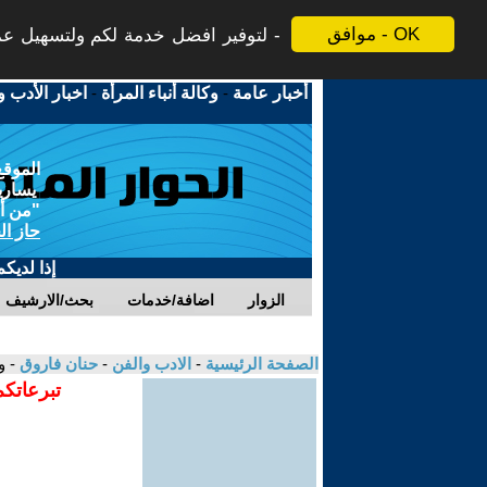
موافق - OK
لتوفير افضل خدمة لكم ولتسهيل عملي
أخبار عامة
-
وكالة أنباء المرأة
-
اخبار الأدب و
الموقع
يسارية
"من أج
حاز ال
إذا لديك
الزوار
اضافة/خدمات
بحث/الارشيف
الصفحة الرئيسية
-
الادب والفن
-
حنان فاروق
- 
تبرعاتكم