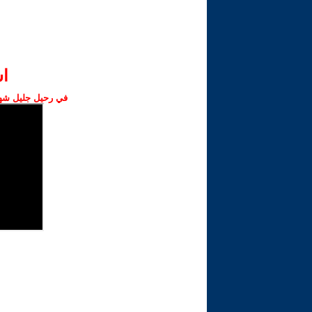
ا‫
في رحيل جليل شهبا