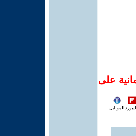
انية على
يبورد
الموبايل