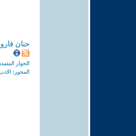
حنان فارو
الحوار المتمدن-العدد: 2488 - 08
المحور: الادب