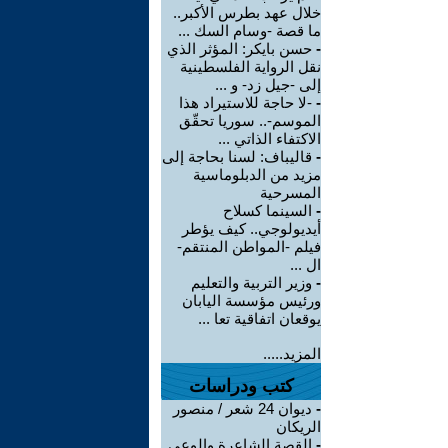
خلال عهد بطرس الأكبر..
ما قصة -وسام السك ...
-
حسن بايكر: المؤثر الذي
نقل الرواية الفلسطينية
إلى -جيل زد- و ...
-
-لا حاجة للاستيراد هذا
الموسم-.. سوريا تحقّق
الاكتفاء الذاتي ...
-
قاليباف: لسنا بحاجة إلى
مزيد من الدبلوماسية
المسرحية
-
السينما كسلاح
أيديولوجي.. كيف يؤطر
فيلم -المواطن المنتقم-
ال ...
-
وزير التربية والتعليم
ورئيس مؤسسة اليابان
يوقعان اتفاقية تعا ...
المزيد.....
كتب ودراسات
-
ديوان 24 شعر / منصور
الريكان
-
القصة الشاعرة والوعي