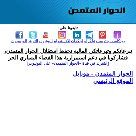
تابعونا على:
بودكاست
بنترست
تيلكرام
لينكدإن
الانستغرام
اليوتيوب
التويتر
الفيسبوك
تبرعاتكم وتبرعاتكن المالية تحفظ استقلال الحوار المتمدن،
فشاركونا في دعم استمرارية هذا الفضاء اليساري الحر
[اشترك في قناة ‫«الحوار المتمدن» على اليوتيوب]
الحوار المتمدن - موبايل
الموقع الرئيسي