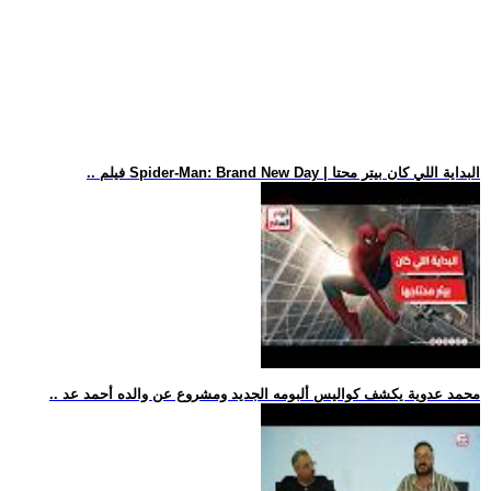
.. فيلم Spider-Man: Brand New Day | البداية اللي كان بيتر محتا
.. محمد عدوية يكشف كواليس ألبومه الجديد ومشروع عن والده أحمد عد