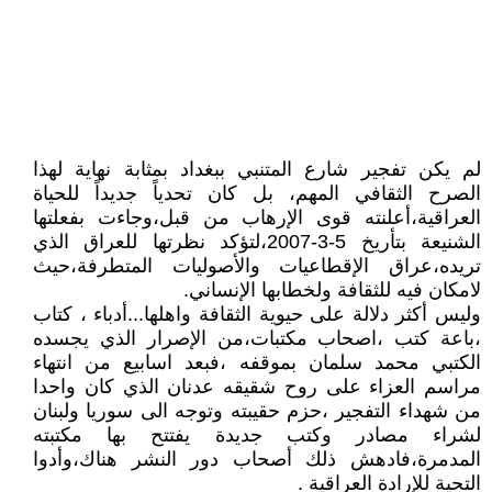
لم يكن تفجير شارع المتنبي ببغداد بمثابة نهاية لهذا
الصرح الثقافي المهم، بل كان تحدياً جديداً للحياة
العراقية،أعلنته قوى الإرهاب من قبل،وجاءت بفعلتها
الشنيعة بتأريخ 5-3-2007،لتؤكد نظرتها للعراق الذي
تريده،عراق الإقطاعيات والأصوليات المتطرفة،حيث
لامكان فيه للثقافة ولخطابها الإنساني.
وليس أكثر دلالة على حيوية الثقافة واهلها...أدباء ، كتاب
،باعة كتب ،اصحاب مكتبات،من الإصرار الذي يجسده
الكتبي محمد سلمان بموقفه ،فبعد اسابيع من انتهاء
مراسم العزاء على روح شقيقه عدنان الذي كان واحدا
من شهداء التفجير ،حزم حقيبته وتوجه الى سوريا ولبنان
لشراء مصادر وكتب جديدة يفتتح بها مكتبته
المدمرة،فادهش ذلك أصحاب دور النشر هناك،وأدوا
التحية للإرادة العراقية .