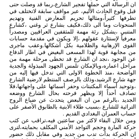
ان الرسالة التي حملها تفجير الشارع،ربما قد وصلت حتى
قبل وقوع الحادث الأليم، عبر مواقف سابقة لاتختلف في
تطرفها كثيراً،ومثالها تحريم المعارض الفنية وتهديم
المنحوتات وما الى ذلك،فكيف بشارع ثر وغني ،كشارع
المتنبي ،يشكل رئة مهمة للمثقفين العراقيين ومصدراً
معرفياً لإستثارة عقولهم ،إلا ويكون في مقدمة حسابات
القوى الإرهابية والظلامية بكل أشكالها.وعقب ماجرى
من مجابهة قوية لهذا المسعى البغيض في اطار الدفاع
عن الوجود ،نجد ان الشارع قد تخطى مرحلة مهمة من
مراحل اعماره،وبالإمكان تلمس الجهود المبذولة والجدية
الواضحة ،منذ الخطوة الاولى التي تدخل فيها إليه من
جهة شارع الرشيد،وذلك بالرصف المنتظم لارضية الشارع
،وتوحيد أسماء المكتبتات وحفر أسمائها على واجهاتها،فلا
تصادف أحداً إلا ويظهر فرحته بحال الشارع ووضعه
الجديد ،بالرغم من ان البعض يتحدث عن ضياع الروح
التراثية للشارع ،بسبب طلاء الابنية بالطابوق الأصفر على
حساب العمران البغدادي القديم .
ومن خلال البقاء لاكثر من ساعتين فيه،تراقب عن كثب
حركة المارة وحجم التواجد الأمني المكلف بحمايته،لترى
ان الحركة بدأت تدب من جديد وفي مقابل ذلك حضور