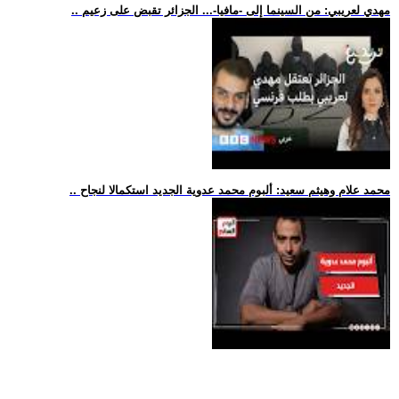
.. مهدي لعريبي: من السينما إلى -مافيا-... الجزائر تقبض على زعيم
.. محمد علام وهيثم سعيد: ألبوم محمد عدوية الجديد استكمالا لنجاح