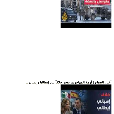
.. أخبار الصباح | أزمة المهاجرين تفجر خلافاً بين إيطاليا وإسبان