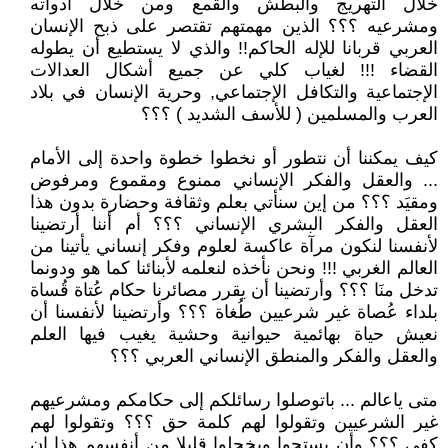
خلال التهريج والبطش والقمع ومن خلال أدواته
ومشرعيه ؟؟؟ الذين مهمتهم تقتصر على ذبح الإنسان
العربي قربانا للإله الحاكم!! والذي لا يستطيع أن يطوله
القضاء !!! لغياب كلي عن جميع أشكال العدالات
الإجتماعية والتكافل الإجتماعي, وحرية الإنسان في بلاد
العرب والمسلمين ( للأسف الشديد ) ؟؟؟
كيف يمكننا أن نتطور أو نخطوا خطوة واحدة إلى الأمام
... والعقل والفكر الإنساني ممنوع ومقموع ومرفوض
ومقيَد ؟؟؟ من إين سنأتي بعلم وثقافة وحضارة بدون هذا
العقل والفكر البشري الإنساني ؟؟؟ أم أننا أرتضينا
لأنفسنا لنكون مرآة عاكسة لعلوم وفكر إنساني يأتينا من
العالم الغربي !!! ونحن نأخذه لنعلمه لأبنائنا كما هو ودونما
تدخل منَا ؟؟؟ وأرتضينا أن يقرر مصائرنا حكام عُتاة قُساة
بلداء عُصاة غير شرعيين طُغاة ؟؟؟ وأرتضينا لأنفسنا أن
نعيش حياة بهائمية حيوانية وحشية يغيب فيها العلم
والعقل والفكر والمنطق الإنساني العربي ؟؟؟
متى ياعالم ... باتوصلوا رسائلكم إلى حكامكم ومشرعيهم
غير الشرعيين وتقولوا لهم كلمة حق ؟؟؟ وتقولوا لهم
كفى ؟؟؟ وأن يستحوا ويخجلوا قليلا من أنفسهم هذا إن