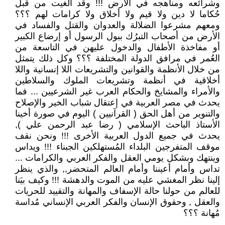
وشرائعه ومناهجه في الأرض !!! وقد اُلغيت من قبل
حُكاما لا دين ولا قيم ولا أخلاق ولا كرامات لهم ؟؟؟
ومعهم مشرعوا الضلالة والعدوان والقتل والفساد في
الأرض من أصحاب التبرُك ببول الرسول أو إرضاع الكبير
أو مفاخذة الأطفال والدخول عليهن في التاسعة من
العُمر في مرافق الدولة المختلفة ؟؟؟ وكل ذلك يتمثل
من خلال الأنظمة والقوانين والتشريعات اللا إنسانية واللا
أخلاقية في أنظمة وتشريعات الملوك والسلاطين
والأمراء والمشايخ والحكام العرب غير الشرعيين ... فما
يحدث في مصر العربية في إعتقال شباب الخير والإصلاح
والتنوير من أهل الحق ( القرآنيين ) اليوم في صورة أخينا
الأستاذ الباحث الإسلامي ( رضا عبد الرحمن علي ),
يحدث في جميع الدول العربية الأخرى !!! ونحن نقف
موقف المتفرجين البلداء المُستهلكين الجبناء !!! ويداس
وينتهك وبشكل يومي العقل والفكر العربي والكرامات ...
تداس وأمام أعيننا وأمام العالم المتحضر,, والذي ينظر
إلينا نظر المغشي عليه من الموت والدهشة !!! وكيف بيَنا
للعالم من حولنا حالة الإسفاف والمهانة والتقييد للحريات
والعقل , وحقوق الإنسان والفكر العربي الإنساني مُداسة
مُهانة ؟؟؟