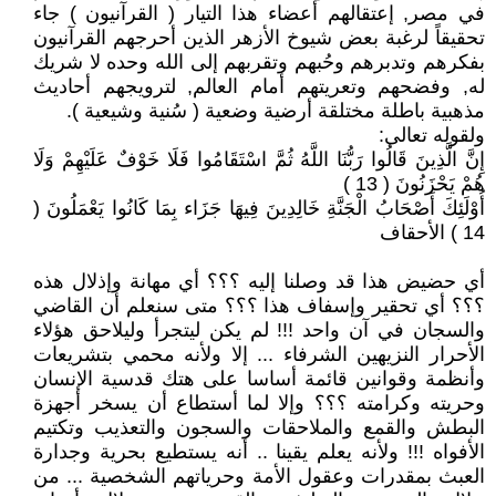
في مصر, إعتقالهم أعضاء هذا التيار ( القرآنيون ) جاء
تحقيقاً لرغبة بعض شيوخ الأزهر الذين أحرجهم القرآنيون
بفكرهم وتدبرهم وحُبهم وتقربهم إلى الله وحده لا شريك
له, وفضحهم وتعريتهم أمام العالم, لترويجهم أحاديث
مذهبية باطلة مختلقة أرضية وضعية ( سُنية وشيعية ).
ولقوله تعالى:
إِنَّ الَّذِينَ قَالُوا رَبُّنَا اللَّهُ ثُمَّ اسْتَقَامُوا فَلَا خَوْفٌ عَلَيْهِمْ وَلَا
هُمْ يَحْزَنُونَ ( 13 )
أُوْلَئِكَ أَصْحَابُ الْجَنَّةِ خَالِدِينَ فِيهَا جَزَاء بِمَا كَانُوا يَعْمَلُونَ (
14 ) الأحقاف
أي حضيض هذا قد وصلنا إليه ؟؟؟ أي مهانة وإذلال هذه
؟؟؟ أي تحقير وإسفاف هذا ؟؟؟ متى سنعلم أن القاضي
والسجان في آن واحد !!! لم يكن ليتجرأ وليلاحق هؤلاء
الأحرار النزيهين الشرفاء ... إلا ولأنه محمي بتشريعات
وأنظمة وقوانين قائمة أساسا على هتك قدسية الإنسان
وحريته وكرامته ؟؟؟ وإلا لما أستطاع أن يسخر أجهزة
البطش والقمع والملاحقات والسجون والتعذيب وتكتيم
الأفواه !!! ولأنه يعلم يقينا .. أنه يستطيع بحرية وجدارة
العبث بمقدرات وعقول الأمة وحرياتهم الشخصية ... من