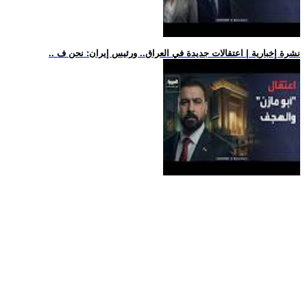
.. نشرة إخبارية | اعتقالات جديدة في العراق.. ورئيس إيران: نحن ف