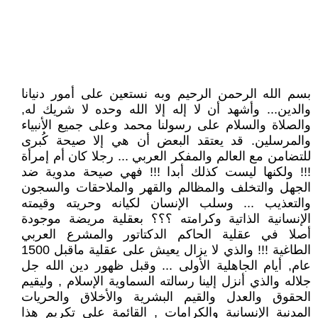
بسم الله الرحمن الرحيم وبه نستعين على أمور دنيانا
والدين... وأشهد أن لا إله إلا الله وحده لا شريك له,
والصلاة والسلام على رسولنا محمد وعلى جميع الأنبياء
والمرسلين. قد يعتقد البعض أن هي إلا صيحة كُبرى
للتضامن مع العالم والمفكر العربي ... رجلا كان أم إمرأة
!!! ولكنها ليست كذلك أبدا !!! فهي صيحة مدوية ضد
الجهل والتخلف والمظالم والقهر والملاحقات والسجون
والتعذيب ... وسلب الإنسان لكيانه وحريته وقيمته
الإنسانية الذاتية وكرامته ؟؟؟ بعقلية مريضة موجودة
أصلا في عقلية الحاكم الدكتاتور والمشرع العربي
الطاغية !!! والذي لا يزال يعيش على عقلية ماقبل 1500
عام, أيام الجاهلية الأولى ... وقبل ظهور دين الله جل
جلاله والذي أنزل إلينا رسالته السماوية الإسلام , وليقيم
الحقوق والعدل والقيم البشرية والأخلاق والحريات
المدنية الإنسانية والكرامات , القائمة على تكريم هذا