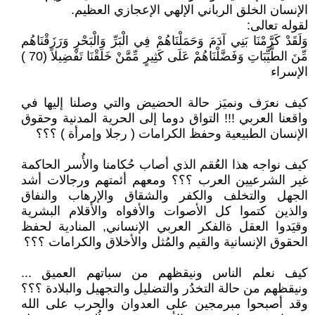
الإنسان الخلق الرباني الإلهي الإعجازي العظيم.
لقوله تعالى:
وَلَقَدْ كَرَّمْنَا بَنِي آدَمَ وَحَمَلْنَاهُمْ فِي الْبَرِّ وَالْبَحْرِ وَرَزَقْنَاهُم
مِّنَ الطَّيِّبَاتِ وَفَضَّلْنَاهُمْ عَلَى كَثِيرٍ مِّمَّنْ خَلَقْنَا تَفْضِيلاً (70 )
الإسراء
كيف نعرَف ونميَز حالة الحضيض والتي وصلنا إليها في
واقعنا العربي !!! التواق دوما إلى الحرية المدنية وحقوق
الإنسان الطبيعية وحفظ الكرامات ( رجلا وإمرأة ) ؟؟؟
كيف نواجه هذا العُقم الذي أصاب حُكامنا والأُسر الحاكمة
غير الشرعيين العرب ؟؟؟ ومعهم أئمتهم ورجالات أشد
الجهل والتخلف والكفر والشقاق والإرهاب والنفاق
والذين كتموا كل الأصوات والأفواه والأقلام البشرية
وقيَدوا العقل ةالفكر العربي الإنساني, المنادية لحفظ
الحقوق الإنسانية والقيم والمُثل والأخلاق والكرامات ؟؟؟
كيف نعلم الناس ونيقظهم من سباتهم العميق ...
ونيقظهم من حالة التخدُر والتضليل والتجهيل والبلادة ؟؟؟
وقد أصبحوا مبرمجين على العدوان والحرب على الله