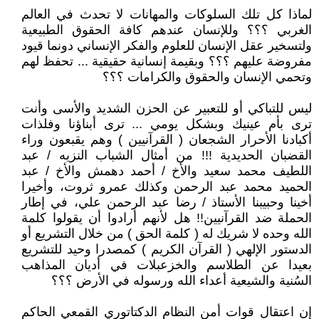
لماذا كل تلك السلوكات والمهانات لا تحدث في العالم
الغربي ؟؟؟ وللإنسان عندهم كافة الحقوق الطبيعية
ولتسخير عقل الإنسان للعلوم والفكر الإنساني دونما قيود
مفروضة عليهم ؟؟؟ وبقيمة إنسانية حقيقية ... تحفظ لهم
وتحمي الإنسان والحقوق والكرامات ؟؟؟
ليس للتباكي أو للتعبير عن الحزن الشديد والأسى وأنت
ترى بأم عينيك وبشكل يومي ... ترى أبناؤنا وفلذات
أكبادنا الأحرار الشجعان ( القرآنيين ) وهم يقبعون وراء
القضبان الحديدية !!! من أمثال الشباب النزيه / عبد
اللطيف محمد سعيد والأخ / أحمد دهمش والأخ / عبد
الحميد محمد عبد الرحمن وكذلك عمرو ثروت، وأخيرا
أخينا وحبيبنا الأستاذ / رضا عبد الرحمن علي، في إطار
الحملة ضد القرآنيين!! هل لأنهم أرادوا أن يقولوا كلمة
الله وحده لا شريك له ( كلمة الحق ) من خلال التشريع أو
الدستور الإلهي ( القرآن الكريم ) كمصدرا وحيد للتشريع
بعيدا عن الطلاسم والخزعبلات في أديان المذاهب
السُنية والشيعية أعداء الله ورسوله في الأرض ؟؟؟
إن اعتقال قوات أمن النظام الدكتاتوري القمعي الحاكم