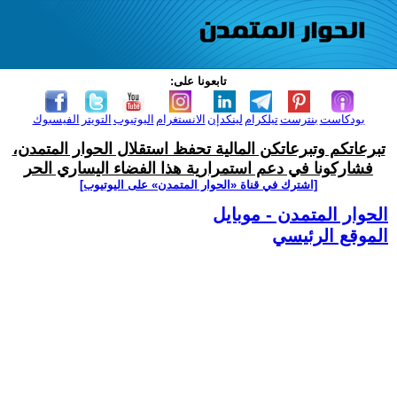
تابعونا على:
بودكاست
بنترست
تيلكرام
لينكدإن
الانستغرام
اليوتيوب
التويتر
الفيسبوك
تبرعاتكم وتبرعاتكن المالية تحفظ استقلال الحوار المتمدن،
فشاركونا في دعم استمرارية هذا الفضاء اليساري الحر
[اشترك في قناة ‫«الحوار المتمدن» على اليوتيوب]
الحوار المتمدن - موبايل
الموقع الرئيسي