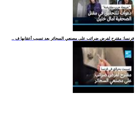
.. فرنسا: مقترح لفرض ضرائب على مصنعي السجائر بعد تسبب أعقابها ف