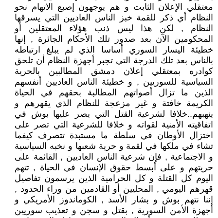
معتقلي الإعلان الثابت و هم يوجهون إصبع الاتهام نحو
النظام أي ذكر للقمة خبز الناس العاديين التي يسرقها
النظام , لكن هذا ليس ذنب هؤلاء المعتقلين أو
المحكومين الآن بعد صدور تلك الأحكام الجائرة , إنها
خطيئة اليسار السوري أساسا الذي لم يبلغ ارتباطه
بالناس بعد تلك الدرجة التي تجبر أجهزة النظام أن تلحق
كوادره بمعتقلي إعلان دمشق المطالبين بالحرية
السياسية للسوريين , و خطيئة الناس العاديين أنفسهم
الذين ما تزال أصواتهم المطالبة بحقهم في الحياة
الكريمة خافتة و غير مزعجة للنظام الذي يقهرهم و
ينهبهم..خلافا لشرعية القتل التي يصر عليها بوش في
اتفاقيته الأمنية لقواته و خلافا للشرعية التي تصر على
اختزال الأوطان في سلطة ما مستبدة تتصرف كيفما
تشاء في ملكها في لقمة و حرية شعبها و نخبه السياسية
و الاجتماعية , فإن شرعية الناس العاديين , القائمة على
حريتهم و على أبسط حقوق الإنسان في الحياة , تتهم
اليوم كل القتلة و كل الحرامية الذين يرسمون تفاصيل
قهرهم اليومي , المحليين أو القادمين من وراء الحدود ,
إننا نتهم بوش و بشار الأسد , الكوماندوز الأمريكي و
أجهزة الأمن السورية , بقتل و سجن و تعذيب سوريين