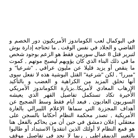
في البوكمال لعب الكوماندوز الأمريكيون دور الخصم و
القاضي و الجلاد في نفس الوقت , ما تحتاجه إدارة بوش
لتبرير قتل 8 عمال سوريين فقط هو الزعم بوجود شخص
ما في ذلك البناء الذي كان يؤويهم ليصبح موتهم , كموت
ما ينقص أو يزيد قليلا عن مليون عراقي , "شرعيا" و
"مبررا" , لكن "شرعية" القتل البوشية هذه لا تفعل سوى
أنها تخلق المزيد من الكراهية و الغضب و بالتأكيد
الإرهاب المعادي لأمريكا..بزيارة الكوماندوز الأمريكي
الأخيرة تكاد تستكمل تفاصيل القهر الذي يعيشه
السوريون العاديون , فبعد أيام فقط وسط الضجيج عن
أهداف المجزرة التي سماها الإعلام الليبرالي بالغارة
الأمريكية , تصدر محكمة النظام أحكاما بالسجن على
معتقلي إعلان دمشق في حين أن من يحاكم بالفعل هنا
هو قمع النظام لا أولئك الذين انتقدوا الاستبداد أو طالبوا
بالتغيير الديمقراطي , ربما لا نجد في تفاصيل موقف