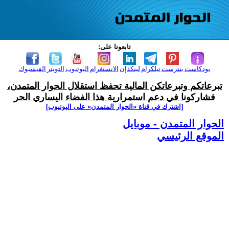
تابعونا على:
بودكاست
بنترست
تيلكرام
لينكدإن
الانستغرام
اليوتيوب
التويتر
الفيسبوك
تبرعاتكم وتبرعاتكن المالية تحفظ استقلال الحوار المتمدن،
فشاركونا في دعم استمرارية هذا الفضاء اليساري الحر
[اشترك في قناة ‫«الحوار المتمدن» على اليوتيوب]
الحوار المتمدن - موبايل
الموقع الرئيسي