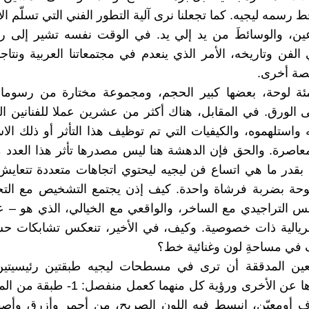
رسمه ليجيه. كما تجعلنا نرى آلية التطور الفني التي تسلّم ال
ين، والوسائطَ من يد إلي يد. في الوقت نفسه تشير إلى ر
الفن وتاريخه، الأمر الذي ينعدم في مجتمعاتنا العربية ونتاجات
صة أخرى.
ئة لوحة، بعضها كبير الحجم، ومجموعة مختارة من رسومات 
ى الورق. في المقابل، هناك أكثر من عشرين عملا للفنانين الذ
 واستلهموه، والكيفيات التي تم توظيف هذا التأثر أو ذلك الا
معاصرة. والحق فإن الدهشة هنا ليس مصدرها تأثر هذا العدد 
 بقدر ما هي اتساع فن ليجيه ليحتوي اتجاهات متعددة تتعاي
حة بضربة فرشاة واحدة. كيف إذن يجتمع التشخيص مع التج
س التراجيدي مع الساخر، والواقعي مع الخيالي، الذي هو – عن
يالية ذات خصوصية. وكيف، في الأخير، تنعكس تشابكات ح
في مساحةِ لون وغنائية خط؟
عين المدققة أن ترى في مسطحات ليجيه طبقتين رئيسيتين 
فصل إحداها عن الأخرى ورؤية كل منهما كعمل 
 أومعيّن، انبسط فيه اللون الصريح، من أحمر وأزرق وأص