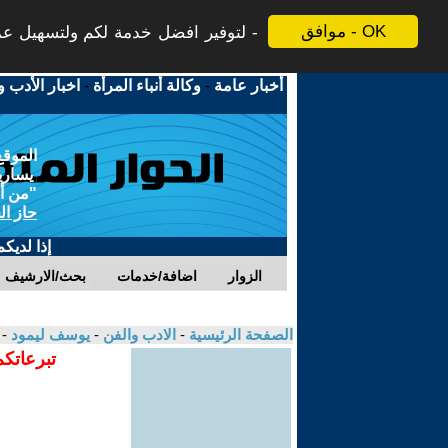
موافق - OK
لتوفير افضل خدمة لكم ولتسهيل عملي
أخبار عامة
-
وكالة أنباء المرأة
-
اخبار الأدب و
الموقع
يسارية
"من أج
حاز ال
إذا لديك
الزوار
اضافة/خدمات
بحث/الارشيف
الصفحة الرئيسية
-
الادب والفن
-
يوسف ليمود
- 
تبرعاتكم