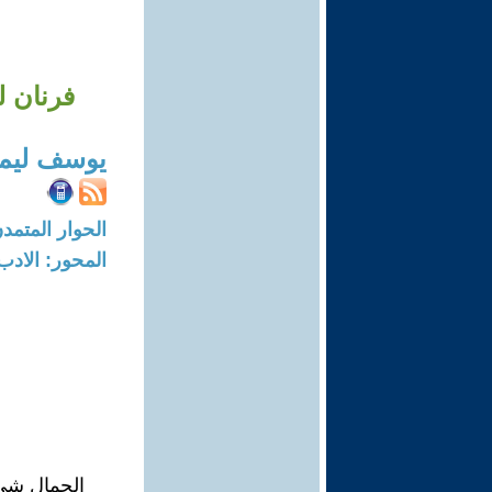
فرنان ل
يوسف ليم
الحوار المتمدن-العدد: 2378 - 08
المحور: الادب
الجمال شيء 