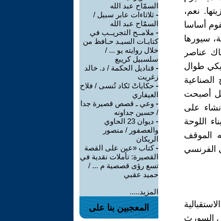
السمّاح عبد الله
تها. نعم،
-
ثلاثاءات عابر سبيل /
السمّاح عبد الله
قوم أساسا
-
ملامــح التجريــب في
ة، سيورها
كتابـات السيـد حـافظ من
خلال روايته يو ... /
اك عناصر
سلسبيل كريبع
ريكي طوال
-
قناديل الحكمة / د. خالد
زغريت
 الصناعية
-
حكاياتْ تَكاد تُنسى / فلاح
بل أصبحت
العيفاري
-
وعي ـ قصص قصيرة جدا
نشاء على
/ حسين جداونه
اء اللوحة
-
ديوان 23 الحاوي
والعصفور / منصور
ه الموقف
الريكان
-
كتاب «عين على القصة
ي الفرنسي
القصيرة: تأملات نقدية في
تسع رؤى قصصية م ... /
حميد عقبي
المزيد.....
استقبالية
المعجبين بنا على
كي إلسورث