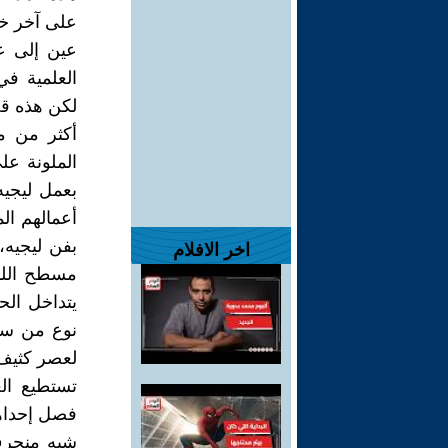
على آخر خط 
عين إلى ع
العلمية في 
لكن هذه ق
أكثر من م
الملونة عل
بعمل ليجيه
أعمالهم ال
بفن ليجيه،
اخر الافلام
مسطح اللو
يتداخل الح
نوع من سر
لعصر كثيف 
تستطيع ال
شبه منحرف