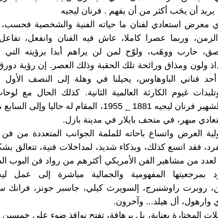
ريد أن يحَب أكثر من أن يفهم . فرنان ليجيه
ي معرض استعادي لفنان ما حياته الفنية والشخصية فحسب،
لزمن، وربما عصرا كاملا، عاش فيه الفنان وانفعل، تفاعل
، حارب ووهَب، ولوّح لمن لن يراهم أبدا برؤيته التي 
اذ ولون ومذاق ورائحة تلك الحقبة وذلك العصر. إن رؤية دورق
حد فناني الباوهاوس، يحيلنا في وهلة إلى النصف الأول 
لبدات غيوم الكارثة العالمية الثانية. كذلك الحال مع لوح
الفرنسي الشهير فرنان ليجيه 1881 _ 1955، المقام له حاليا و
دي مبهر، في متحف بايلار في مدينة بازل.
ة العرض واتساع باحاته للملمة الجوانب المتعددة من فن و
فرد، فقد اتسع كذلك، وبذكاء شديد، لمداخلات فنية، تتعالق بشك
 لعدد من مشاهير الفن الأمريكي أكثرهم من رواد فن البوب الذ
ود بمرجعيتها المفهومية والجمالية مباشرة إلى عمل لي
ن، روبرت راوشنبرج، إلسويرث كيلي، جاسبر جونز، فرانك ست
ي وارهول، أل هيلد... وآخرون.
لات المختارة بعناية، بل برهافة، تفتح نوافذ ضوء على خمسين 