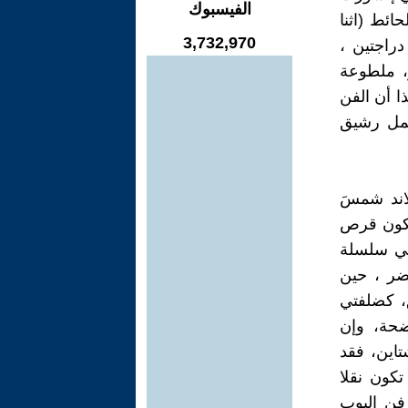
الفيسبوك
عام 2000 تمتد بطول الحائط (اثنا
3,732,970
دراجتين ،
ر، ملطوعة
ا أن الفن
عمل رشيق
هب كينيث نولاند شمسَ
وهي نفسها سوف تكون قرص
ه الفنية في سلسلة
ضر ، حين
ق، كضلفتي
ضحة، وإن
اين، فقد
تكون نقلا
 فن البوب