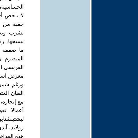
الحساسية، ي
لا يلخص أ
حقبة من ا
تشرب وبصق
نسيجها، رذ
ما صممه أ
المنصرم وت
معرض استعا
ورغم شمولي
الفنان المت
مع إنجازه،
أعمالا تع
ليشتينشتاي
رولاند، آند
هذه المداخ