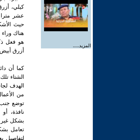
عشر مترا ت
حيث الأشكا
هناك وراء 
هو فعل ذك
المزيد.....
أزرق أبيض 
من الأعما
توضع جنب ل
نافذة، أو
بشكل غير 
تعامل بشكل
لتفاصيل بع