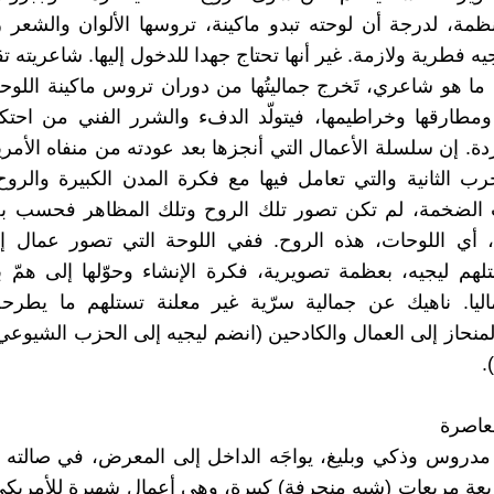
نظمة، لدرجة أن لوحته تبدو ماكينة، تروسها الألوان والشعر زي
ه فطرية ولازمة. غير أنها تحتاج جهدا للدخول إليها. شاعريته ت
 هو شاعري، تَخرج جماليتُها من دوران تروس ماكينة اللوح
مطارقها وخراطيمها، فيتولّد الدفء والشرر الفني من احتك
اردة. إن سلسلة الأعمال التي أنجزها بعد عودته من منفاه الأم
ب الثانية والتي تعامل فيها مع فكرة المدن الكبيرة والروح
ت الضخمة، لم تكن تصور تلك الروح وتلك المظاهر فحسب 
 أي اللوحات، هذه الروح. ففي اللوحة التي تصور عمال إ
لهم ليجيه، بعظمة تصويرية، فكرة الإنشاء وحوّلها إلى همّ بن
اليا. ناهيك عن جمالية سرّية غير معلنة تستلهم ما يطرح
منحاز إلى العمال والكادحين (انضم ليجيه إلى الحزب الشيوع
.
عاصرة
دروس وذكي وبليغ، يواجَه الداخل إلى المعرض، في صالته ال
أربعة مربعات (شبه منحرفة) كبيرة، وهي أعمال شهيرة للأمري