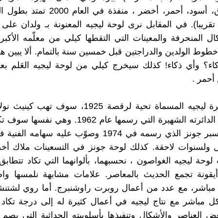
كيلي، أزرق، أسود، أحمر، أخضر ، منفذة في ال
قريبا). في المقابل نرى لوحة ليجيه المعنونة بـ ولدان على 
ل المنحرفة والمعينات التي التقطها كيلي من معلّمه الأكب
خطوط الولدين والدراجتين قبل خمسين سنة بالتمام. ألا يبين هذ
اء؟ وأي ذكاء! كذلك سيخرج كيلي من لوحة ليجيه العَلم ب
أحمر .
كما أن دائرة ليجيه المسماة تحية لرقصة 1925، سوف ت
الشتاء تلك الدائرته الشهيرة التي رسمها عام 1962. 
الهدف لجاسبر جونز الذي رسمه في 1974 وصوّب عليه سهام
ل ولسنوات لاحقة. كذلك لوحة جونز في التسعينات ملاك أخ
وحة ليجيه الغواصون ، نحسبهما، بألوانهما التي تكاد تتطاب
 أيقونة تجمع الحديث بالمعاصر. علامات مشابهة نلمسها وا
مباشر، مع عدد من أعمال روبرت راوشنبرج. أما روي لشتنشت
 مباشر مع نتاج ليجيه في أعمال كثيرة له إلى درجة تكاد 
ض العناصر والأشكال وتنفيذِها بأسلوبيته الحداثية التي بصم