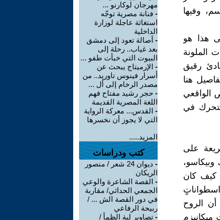
مهرجان لوكارنو ...
ي الرسم، وفيها
-
فنانة مصرية توجّه
استغاثة عاجلة لوزارة
الداخلية
ى هذا هو
-
أصالة تعود إلى دمشق
بعد غياب.. رحلة إلى
ت الملونة
البيوت التي خبأت طفو ...
ادئ رقيق
-
الإرميتاج يبحث عن
أسرار فينوس تاوريد.. من
فاصيل هنا
مصدر الرخام إلى أل ...
 الواقعي
-
حجر رشيد مفتاح فهم
اللغة المصرية القديمة
متحرك في
-
القدس... معركة الرواية
التي لا يجوز أن نخسرها
المزيد.....
ريعة على
كتب ودراسات
 وبيكاسو،
-
ديوان 24 شعر / منصور
الريكان
ى كيف كان
-
القصة الشاعرة والوعي
اسطواناتٍ
الجمعي الحداثي/ مقاربة
في دور القصة الش ... /
أن الروح
ربيحة الرفاعي
 ميكانيزم
-
تصاوير لية الظمأ /