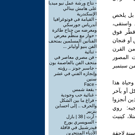
-
نتاج ورشة عمل نيو ميديا
على هامش بينالي
الإسكندرية
 بل يلخص
-
القيامة في فوتوغرافيا
 واستقى،
أندرياس جورسكي
ومعرضه من جناح طائرة
قطّر فوق
-
حوار مع منظّم معرض
 أو فنجان
الفنانين المسلمين بمتحف
الفن بنيو أوليانز ...
من القرن
-
ثنائية
ات المصور
-
فن مصري معاصر في
متحف الفن بالعاصمة بون
إلى السابع من سبتمبر
-
جاسبر جونز .. رؤيته
وإنجازه الفني في عشر
سنين
حياة هذا
Face
-
-
بقعة شمس
ل أو بآخر
-
غنائية حب وجودية
ين أنجزوا
-
فراغ ما بين الشكل
والحرف .. إلى احساين
جيه: روي
بنزبير
لا، كينيث
-
آرت | 38 | بازل
-
السويسري يورج
فيدرشبيل في قافلة
سنة لاحقة
الأدباء المنتحرين