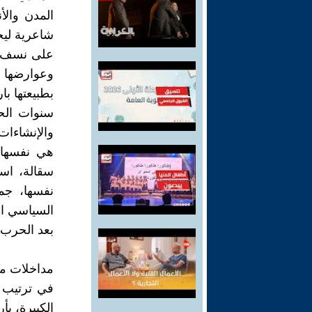
المدن والأ
شاعرية ليجي
على نسف ما
وعوارضها و
بطبيعتها ب
سنوات الحر
والإنشاءا
هي نفسها،
سقالة، است
نفسها، جم
السياسي ال
بعد الحرب)
مداخلات م
في ترتيب م
الكبيرة، ب