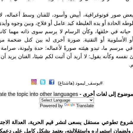
بعض صور فوتوغرافية، أبيض وأسود، للفنان وسط أعماله، لا
طه الحادة أو يده الغليظة كيد عامل أو فلاح، وبين وجوه وأ
ياته في خلقها، وكأن الرسام لا يرسم سوى ذاته مهما كانت
أو الأسلوبية أو التقنية. صورة أخرى له بين كتل ضخمة من
 مرسم ما، تبدو هيئته صورةً لأعماله: حدة وليونة، صرامة
نفسه وكأنه يقول: لا أريد أن أثبت لكم شيئا، الفنان يريد أن 
.
#يوسف_ليمود (هاشتاغ)
موضوع إلى لغات أخرى -
ate the topic into other languages
Powered by
Translate
شروع تطوعي مستقل يسعى لنشر قيم الحرية، العدالة الاجتم
. ولضمان استمراره واستقلاليته، يعتمد بشكل كامل على دعمك