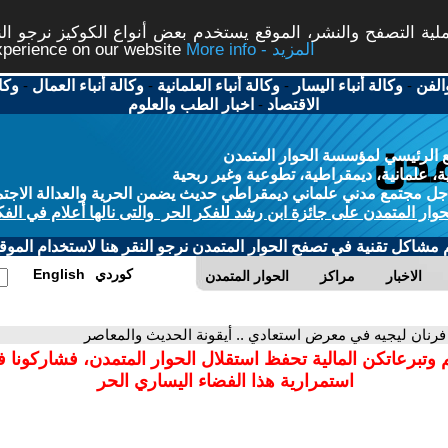
ة التصفح والنشر، الموقع يستخدم بعض أنواع الكوكيز نرجو النق
More info - المزيد
experience on our website
الفن
-
وكالة أنباء اليسار
-
وكالة أنباء العلمانية
-
وكالة أنباء العمال
-
وكا
الاقتصاد
-
اخبار الطب والعلوم
 الرئيسي لمؤسسة الحوار المتمدن
، علمانية، ديمقراطية، تطوعية وغير ربحية
ل مجتمع مدني علماني ديمقراطي حديث يضمن الحرية والعدالة الاجتم
حوار المتمدن على جائزة ابن رشد للفكر الحر والتى نالها أعلام في الفك
م مشاكل تقنية في تصفح الحوار المتمدن نرجو النقر هنا لاستخدام الموقع
كوردي
English
الاخبار
مراكز
الحوار المتمدن
فرنان ليجيه في معرض استعادي .. أيقونة الحديث والمعاصر
 وتبرعاتكن المالية تحفظ استقلال الحوار المتمدن، فشاركونا 
استمرارية هذا الفضاء اليساري الحر