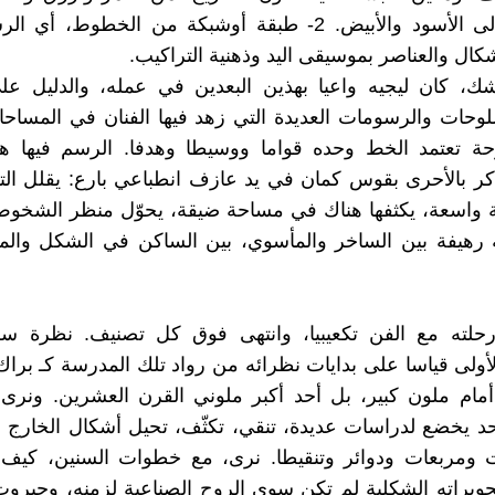
وبرتقالي إلى الأسود والأبيض. 2- طبقة أوشبكة من الخطوط، أ
كال والعناصر بموسيقى اليد وذهنية التراكيب.
، كان ليجيه واعيا بهذين البعدين في عمله، والدليل عل
وحات والرسومات العديدة التي زهد فيها الفنان في المساحا
حة تعتمد الخط وحده قواما ووسيطا وهدفا. الرسم فيها ه
كر بالأحرى بقوس كمان في يد عازف انطباعي بارع: يقلل الت
واسعة، يكثفها هناك في مساحة ضيقة، يحوّل منظر الشخوص
ة رهيفة بين الساخر والمأسوي، بين الساكن في الشكل وال
 رحلته مع الفن تكعيبيا، وانتهى فوق كل تصنيف. نظرة س
لأولى قياسا على بدايات نظرائه من رواد تلك المدرسة كـ براك
ا أمام ملون كبير، بل أحد أكبر ملوني القرن العشرين. ونر
حد يخضع لدراسات عديدة، تنقي، تكثّف، تحيل أشكال الخارج 
ومربعات ودوائر وتنقيطا. نرى، مع خطوات السنين، كيف 
تحويراته الشكلية لم تكن سوى الروح الصناعية لزمنه، وجبروت