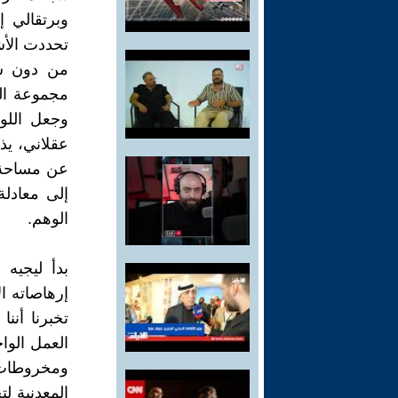
تحددت الأش
من دون شك
مجموعة الل
وجعل اللو
عقلاني، يذ
عن مساحة 
إلى معادل
الوهم.
بدأ ليجيه
إرهاصاته ا
تخبرنا أنن
العمل الوا
ومخروطات 
المعدنية ل