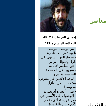
معاصر
إجمالي القراءات: 648,623
المقالات المنشورة: 119
-
من يوسف ليوسف ..
تلويحة غياب متأخرة
-
سوق الفن السنوي في
بازل وسؤال الوعي
-
فن معاصر لثمانية
مصريين في العاصمة
السويسرية بيرن
-
لوحة الأكشن في معرض
بمتحف بايلار .. بازل -
سويسرا
-
نهر .. أتعبره أم يعبرك
-
الوصول إلى الأبيض في
معرض إستعادي ضخم
لآدم حنين بالقاهرة
 الفكر بل