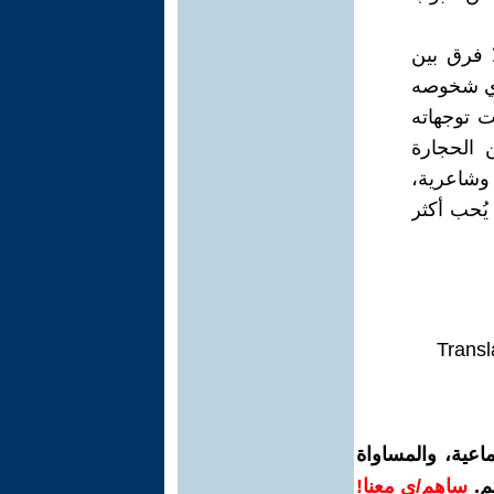
 فرق بين
يدي شخوصه
 توجهاته
 الحجارة
 وشاعرية،
يُحب أكثر
Transl
اعية، والمساواة
م.
ساهم/ي معنا!