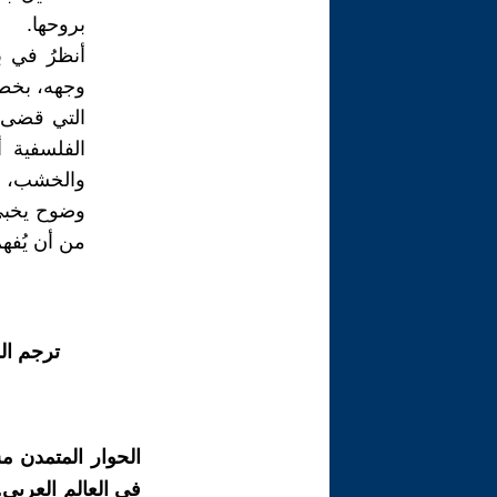
بروحها.
أنظرُ في 
وجهه، بخطو
التي قضى ح
الفلسفية 
والخشب، في
وضوح يخبئ 
من أن يُفهم
ترجم ال
الحوار المتمدن م
في العالم العربي