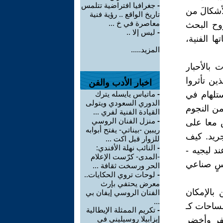
-
جغرافيا افتراضية تتلمس
أشكالَ من
تاريخ الواقع .. رؤية فنية
معاصرة في خ ...
وح البحث
-
ليس إلا ..
ها الفنية،
المزيد.....
بالأحبار
ين تأثروا
اخبار الأدب والفن
ستلهام في
-
ماتياس يايسله يترك
الدوري السعودي ويتولى
من النجوم
القيادة الفنية لفري ...
-
منزل الفنان الروسي
ش معا على
ريبين -بيناتي- يفتح أبوابه
ريد. كيف
للزوار قبل اكت ...
-
النائب نهلة الأفندي:
د ليجيه -
-المدى- كرّست الإعلام
سٍ صناعي
الحر ورسخت ثقافة ...
-
لوحات تروي الحكايات..
معرض يحتفي بإرث
بالإمكان
الفنان الروسي إيفان بي
...
منفصل: 1- طبقة من المساحات كـ
-
تكريم الممثلة الإيطالية
إيزابيلا روسيليني في
فر وأخضر