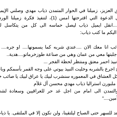
العزيز، زميلنا في الحوار المتمدن ذياب مهدي وصلني الإيم
التالي يقبل الدعوة التي اقترحتها امس (1)، لتنفيذ فكرة ز
لبهرزي(2)...انقل ايميل ذياب ليصل حماسه الى كل من يتكاسل 
اليكم ما كتب ذياب:
ئب انا معك الان ....عندي شربه كما يسمونها.... او جره.... 
جلبتها معي من عمان وهي من صناعة طوزخرماتو....هدية..
 نبيذ احمر معتق ومنتظر لحظة الفجر ...
ح اجرع بالشربه وخليت النبيذ بيوتي على وجه القمر بأسمكم وبا
ل العشاق في المعموره سنشرب لبيك يا عراق لبيك يا صائب خل
ملبورن استراليا ذياب مهدي محسن آل غلآم
لتمدن الى امام من اجل غد حر للعراقيين وسعادة لشعبن
مين...."
 للسهر حتى الصباح ليلتقينا، ولن نكون إلا في الملتقى. يا ذي