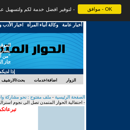
موافق - OK
لتوفير افضل خدمة لكم ولتسهيل عملي
أخبار عامة
-
وكالة أنباء المرأة
-
اخبار الأدب و
الموقع
يسارية
"من أج
حاز ال
إذا لديك
الزوار
اضافة/خدمات
بحث/الارشيف
الصفحة الرئيسية
-
ملف مفتوح : نحو مشاركة واسعة
- احتفالية الحوار المتمدن تصل الى نجوم استرالي
تبرعاتكم