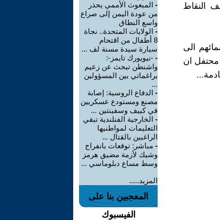
-
المبعوث الأممي يحذر
 اضيف النقاط
من عودة اليمن إلى صراع
واسع النطاق
-
الولايات المتحدة.. نجاة
8 أطفال من اقتحام
ائهم الى
سيارة سيدة مسنة لف ...
-
-نيويورك تايمز-:
 محتفل ان
واشنطن تبحث عن زعيم
دمة...
براغماتي بين المسؤولين
...
-
الدفاع الروسية: إصابة
مصنع ومستودع عسكريين
في كييف وسفينتين ...
-
الخارجية الفنلندية تبقي
التعليمات لمواطنيها
الراغبين بالقتال ...
-
مباشر: توقعات بانفراج
وشيك لأزمة مضيق هرمز
وسط مساع دبلوماسي ...
المزيد.....
المعجبين بنا على
الفيسبوك