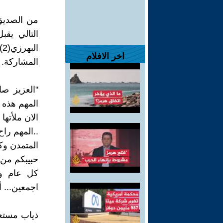
من الصديق 
ا
اخر الافلام
المشاركة. 
"العزيز صا
المهم هذه 
الان ملأتها
..المهم را
المتمدن وك
حبيبكم من 
كل عام وا
اجمعين... أ
ذياب مستعد