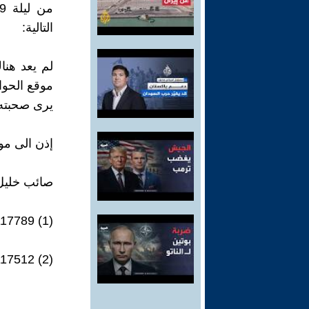
التالية:
لم يعد هن
موقع الحوا
يرى صحبته.
إذن الى موعد
صائب خليل
117789
(1)
117512
(2)