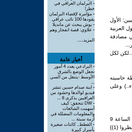
-
البرلمان العراقي في
خطر!
-
مؤامرة لإقصاء البرلمان
يقودها 100 نائب عراقي
ين: الأول
-
بوش يبحث عن مانديلا
ل العربية
-
علاوي: قصة انفجار وهم
ني مصادفة
المزيد.....
...
 ..لكن لكل
أخبار عامة
-
البرادعي يعدد 4 أمور
تجعل الوضع بالشرق
الأوسط -ينتقل من السي
طة حاسبته
...
..) وعلى
-
ابنة صدام حسين تنشر
فيديو لوالدها وحشود من
العراقيين بذكرى 8 ...
-
DW تتحقق: كيف
أسهمت الشائعات
والمعلومات المضللة في
عزيزاتي واعزائي في ملتقى الحوار المتمدن، وددت تذكيركم بموعدنا ( الساعة 9
أزمة سبتة ...
-
القطط.. كائنات صغيرة
مساءً حسب توقيت وسط اوروبا، 11 حسب بغداد وفجراً في استراليا...انظروا (1))
بأسرار كبيرة