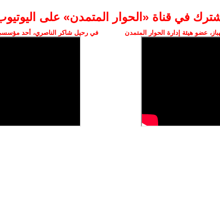
شترك في قناة «الحوار المتمدن» على اليوتيوب
ز، عضو هيئة إدارة الحوار المتمدن
في رحيل شاكر الناصري، أحد مؤسسي 