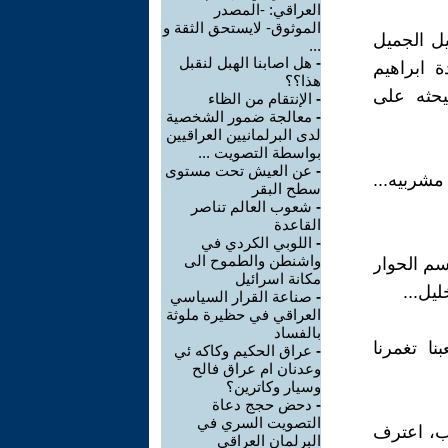
العراقي: -المصدر
الموثوق- لايستحق الثقة و
يل الجميل
...
-
هل اصابنا الهبل لنقبل
ميلنا الوردة ابراهيم
هذا؟؟
ليحثه على
-
الإنتقام من الظاء
-
معالجة ضمور الشخصية
لدى البرلمانيين العراقيين
بواسطة التصويت ...
-
عن العيش تحت مستوى
مشربيه...
سطح البقر
-
شعوب العالم تناصر
القاعدة
-
اللوبي الكردي في
واشنطن والطموح الى
سم الحوار
مكانة اسرائيل
يل...
-
صناعة القرار السياسي
العراقي في حظيرة ملوثة
بالفساد
ا تغمرنا
-
عراق الحكيم وكاكه ئي
وعدنان ام عراق فالح
وسيار وكاترين؟
-
دحض حجج دعاة
التصويت السري في
اب، اعترف
البرلمان العراقي