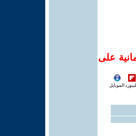
انية على
يبورد
الموبايل