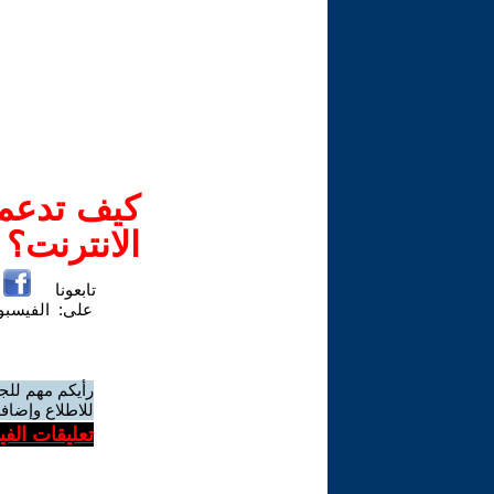
كيف تدعم-
الانترنت؟
تابعونا
على:
الفيسب
رأيكم مهم للج
للاطلاع وإضافة
تعليقات الف