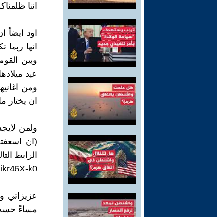
اننا ظلمناك
اود ايضاً 
انها ربما 
وبين القوم
عيد ميلادها
ومن اغانيها
ان يختار ما 
ولمن لايجد
(ان اسعفت
الرابط التال
gikr46X-k0