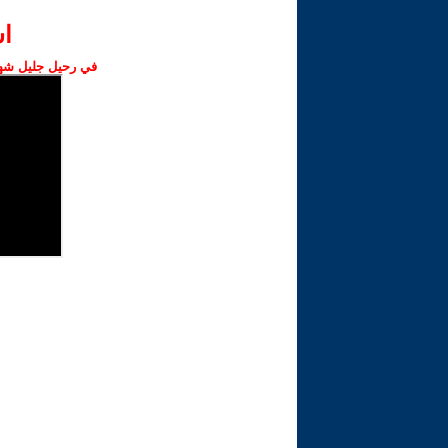
ا‫
في رحيل جليل شهبا