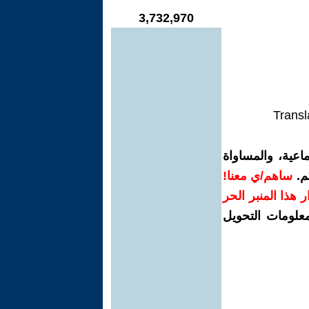
3,732,970
Transl
اعية، والمساواة
م.
ساهم/ي معنا!
رار هذا المنبر الحر
معلومات التحويل