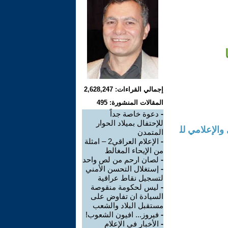
إجمالي القراءات: 2,628,247
المقالات المنشورة: 495
-
دعوة خاصة جداً
للإحتفال بميلاد الحوار
الإعلامي لل
المتمدن
-
الإعلام العراقي2 – امثلة
من الإيحاء المغالط
-
لصان ارحم من لص واحد
-
إستغلال التحسن الأمني
لتسجيل نقاط عراقية
-
ليس لحكومة منقوصة
السيادة ان تفاوض على
مستقبل البلاد والشعب
-
فيروز... افيون الشعوب!
-
الأخبار في الإعلام