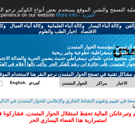
ة التصفح والنشر، الموقع يستخدم بعض أنواع الكوكيز نرجو النق
More info - المزيد
experience on our website
الفن
-
وكالة أنباء اليسار
-
وكالة أنباء العلمانية
-
وكالة أنباء العمال
-
وكا
الاقتصاد
-
اخبار الطب والعلوم
 الرئيسي لمؤسسة الحوار المتمدن
، علمانية، ديمقراطية، تطوعية وغير ربحية
ل مجتمع مدني علماني ديمقراطي حديث يضمن الحرية والعدالة الاجتم
حوار المتمدن على جائزة ابن رشد للفكر الحر والتى نالها أعلام في الفك
م مشاكل تقنية في تصفح الحوار المتمدن نرجو النقر هنا لاستخدام الموقع
كوردي
English
الاخبار
مراكز
الحوار المتمدن
 في تقييم وتقويم النشاط الفكري والإعلامي للحوار المتمدن في الذكرى السا
ا
 وتبرعاتكن المالية تحفظ استقلال الحوار المتمدن، فشاركونا 
استمرارية هذا الفضاء اليساري الحر