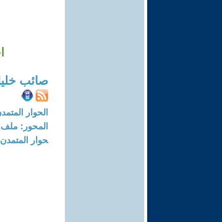
ا
صائب خلي
الحوار المتمدن-العدد: 2124 - 07
المحور: ملف 
حوار المتمدن في