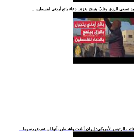
.. يد تسعى للرزق وقلبٌ ينبضُ بغزة.. دعاء بائع أردني لفسطين
.. نائب الرئيس الأمريكي: إيران أبلغت واشنطن بأنها لن تفرض رسوما