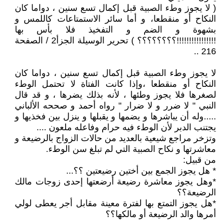
( لا يجوز وطء الصبية قبل إكمال تسع سنين ، دواما كان
النكاح أو منقطعا، و أما سائر الاستمتاعات كاللمس و
بشهوة و الضم و التفخيذ فلا بأس بها
!!!!!!!!!!!!!!!!؟؟؟؟؟؟؟؟ ) تحرير الوسيلة الجزأ2 / الصفحة
216 ..
لا يجوز وطء الصبية قبل إكمال تسع سنين ، دواما كان
النكاح أو منقطعا ،وإذا كانت الفتاة لا تحتمل الوطء
لصغرها فلا يجوز وطئها ، لأنه بذلك يضرها ، و قد قال
النبي " لا ضرر و لا ضرار " رواه أحمد و صححه الألباني
.....وله أن يباشرها و يضمها و يقبلها و ينزل بين فخذيها و
يجتنب الدبر لأن الوطء فيه حرام وفاعله ملعون ....
وتزخر مراجع شيعية بالعديد من حالات الزواج بالرضيعة و
معاشرتها و نكاح الصبية التي لم تبلغ سن الوطء.
من قبيل:
* هل يجوز الجمع بين أختين رضيعتين ؟؟...
*وهل يجوز معاشرة رضيعة أرضعتها إحدى زوجات مالك
الرضيعة؟؟
*هل يجوز التمتع بها لفترة معينة مقابل أجر يعطى لولي
أمرها والد الرضيعة أو مالكها؟؟