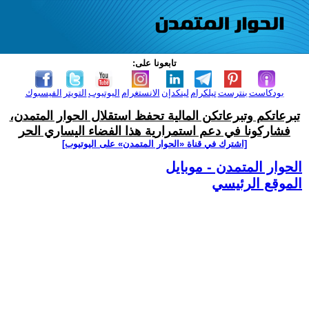
تابعونا على:
بودكاست
بنترست
تيلكرام
لينكدإن
الانستغرام
اليوتيوب
التويتر
الفيسبوك
تبرعاتكم وتبرعاتكن المالية تحفظ استقلال الحوار المتمدن،
فشاركونا في دعم استمرارية هذا الفضاء اليساري الحر
[اشترك في قناة ‫«الحوار المتمدن» على اليوتيوب]
الحوار المتمدن - موبايل
الموقع الرئيسي