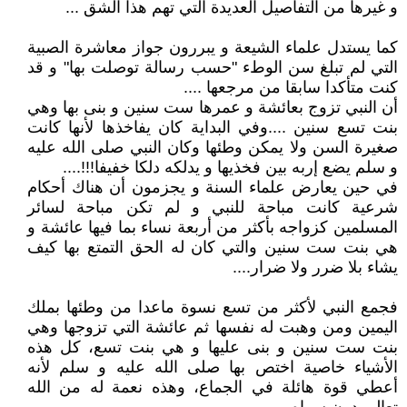
و غيرها من التفاصيل العديدة التي تهم هذا الشق ...
كما يستدل علماء الشيعة و يبررون جواز معاشرة الصبية
التي لم تبلغ سن الوطء "حسب رسالة توصلت بها" و قد
كنت متأكدا سابقا من مرجعها ....
أن النبي تزوج بعائشة و عمرها ست سنين و بنى بها وهي
بنت تسع سنين ....وفي البداية كان يفاخذها لأنها كانت
صغيرة السن ولا يمكن وطئها وكان النبي صلى الله عليه
و سلم يضع إربه بين فخذيها و يدلكه دلكا خفيفا!!!....
في حين يعارض علماء السنة و يجزمون أن هناك أحكام
شرعية كانت مباحة للنبي و لم تكن مباحة لسائر
المسلمين كزواجه بأكثر من أربعة نساء بما فيها عائشة و
هي بنت ست سنين والتي كان له الحق التمتع بها كيف
يشاء بلا ضرر ولا ضرار....
فجمع النبي لأكثر من تسع نسوة ماعدا من وطئها بملك
اليمين ومن وهبت له نفسها ثم عائشة التي تزوجها وهي
بنت ست سنين و بنى عليها و هي بنت تسع، كل هذه
الأشياء خاصية اختص بها صلى الله عليه و سلم لأنه
أعطي قوة هائلة في الجماع، وهذه نعمة له من الله