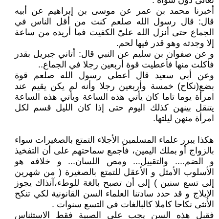
تعالى دون سواه .
أخبرنا محمد بن عمر عن موسى بن إبراهيم عن أبيه
قال: قال رسول الله صلعم كنت من أقل الناس في
الجماع حتى أنزل الله علىّ الكفيت فما أريده من ساعة
إلا وجدته وهو قدر فيها لحم.
و عن صفوان بن سليم عن النبي قال: أتاني جبريل بقدر
فأكلت منها فأعطيت قوة أربعين رجلا في الجماع..
وعن أبي سعيد قال أعطي رسول الله صلعم قوة
بضع(نكاح) خمسة وأربعين رجلا وأنه لم يكن يقيم عند
امرأة يوما تاما كان يأتي هذه الساعة ويأتي هذه الساعة
يتنقل بينهن كذلك اليوم حتى إذا كان الليل قسم لكل
امرأة منهن ليلتها.
هكذا يبرر علماء المسلمين الأجلاء التمتع بالصغيرات سواء
بالزواج أو بملك اليمين، فأجمع سماحتهم على أن التفخيذ
و الضم.... والتقبيل... ومص اللسان... و خلافه هو
الأسلوب الأمثل و الأعقل للتمتع بالصغيرة ( من شهرين
إلى تسع سنين ) إلى أن تصبح بالغة للوطء،آنذاك يجوز
الإيلاج و قد حدد سادتنا العلماء السن القانونية لكي تنكح
الأنثى نكاحا كاملا كالبالغات في التسع سنوات .
فقبل هذه السن يجب على الصبية فقط الاستئناس