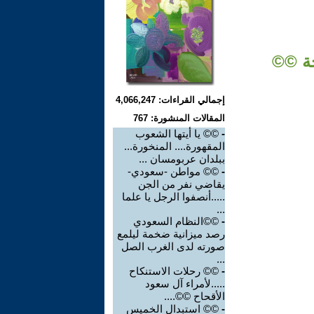
حة ©©
إجمالي القراءات: 4,066,247
المقالات المنشورة: 767
-
©© يا أيتها الشعوب
المقهورة.... المنخورة...
ببلدان عربومسان ...
-
©© مواطن -سعودي-
يقاضي نفر من الجن
.....أنصفوا الرجل يا علما
...
-
©©النظام السعودي
رصد ميزانية ضخمة ليلمع
صورته لدى الغرب الصل
...
-
©© رحلات الاستنكاح
.....لأمراء آل سعود
الأقحاح ©©....
-
©© استبدال الخميس