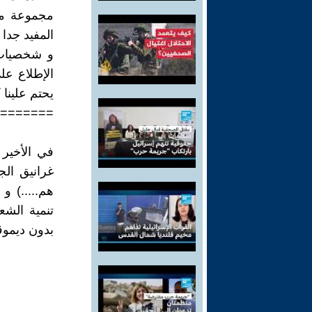
مجموعة من 
المفيد جدا
و شخصيات د
الإطلاع عل
يحتم علينا 
=======
في الأخير ل
غرانيق الج
هم.....) و
تنمية الشع
بدون ديموق