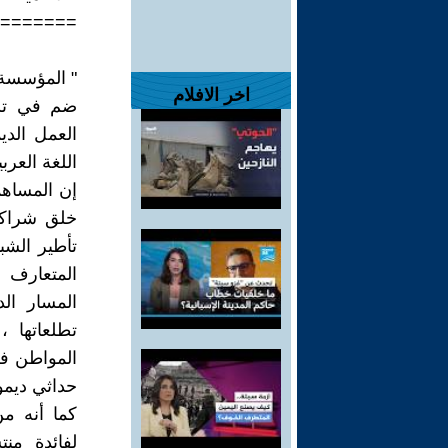
=======
" المؤسسة ا
اخر الافلام
ضم في تشك
العمل الدي
اللغة العرب
إن المساهم
خلق شراكات
تأطير الشب
المتعارف 
المسار ال
تطلعاتها 
المواطن ف
حداثي ديمو
كما أنه م
لفائدة من