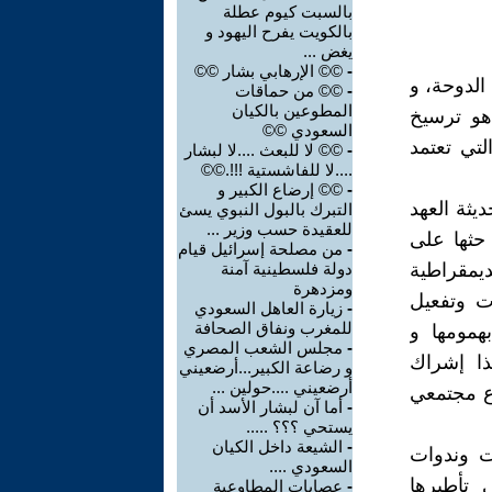
بالسبت كيوم عطلة
بالكويت يفرح اليهود و
يغض ...
-
©© الإرهابي بشار ©©
الدوحة، و
-
©© من حماقات
المطوعين بالكيان
هو ترسيخ
السعودي ©©
لتي تعتمد
-
©© لا للبعث ....لا لبشار
....لا للفاشستية !!!.©©
-
©© إرضاع الكبير و
ثة العهد
التبرك بالبول النبوي يسئ
للعقيدة حسب وزير ...
 حثها على
-
من مصلحة إسرائيل قيام
ديمقراطية
دولة فلسطينية آمنة
ومزدهرة
ت وتفعيل
-
زيارة العاهل السعودي
للمغرب ونفاق الصحافة
همومها و
-
مجلس الشعب المصري
ا إشراك
و رضاعة الكبير...أرضعيني
أرضعيني ....حولين ...
ع مجتمعي
-
أما آن لبشار الأسد أن
يستحي ؟؟؟ .....
-
الشيعة داخل الكيان
ت وندوات
السعودي ....
 تأطيرها
-
عصابات المطاوعية