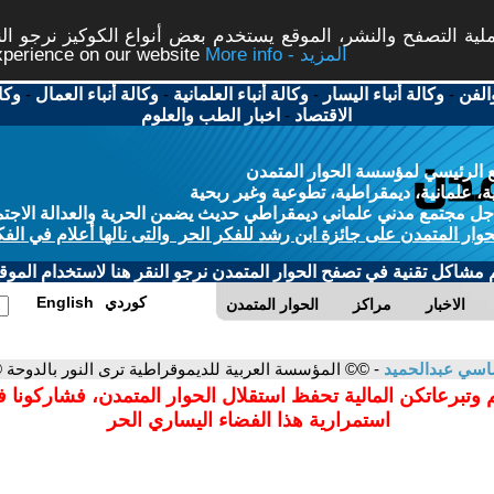
ة التصفح والنشر، الموقع يستخدم بعض أنواع الكوكيز نرجو النق
More info - المزيد
experience on our website
الفن
-
وكالة أنباء اليسار
-
وكالة أنباء العلمانية
-
وكالة أنباء العمال
-
وكا
الاقتصاد
-
اخبار الطب والعلوم
 الرئيسي لمؤسسة الحوار المتمدن
، علمانية، ديمقراطية، تطوعية وغير ربحية
ل مجتمع مدني علماني ديمقراطي حديث يضمن الحرية والعدالة الاجتم
حوار المتمدن على جائزة ابن رشد للفكر الحر والتى نالها أعلام في الفك
م مشاكل تقنية في تصفح الحوار المتمدن نرجو النقر هنا لاستخدام الموقع
كوردي
English
الاخبار
مراكز
الحوار المتمدن
سي عبدالحميد
- ©© المؤسسة العربية للديموقراطية ترى النور بالدوحة 
 وتبرعاتكن المالية تحفظ استقلال الحوار المتمدن، فشاركونا 
استمرارية هذا الفضاء اليساري الحر