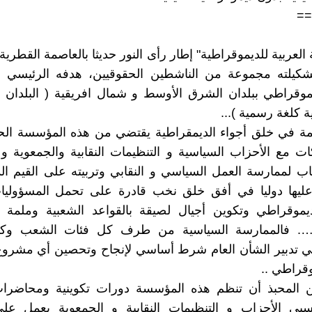
==
لعربية للديموقراطية" إطار رأى النور حديثا بالعاصمة القطرية 
يلته مجموعة من الناشطين الحقوقيين، هدفه الرئيسي 
موقراطي ببلدان الشرق الأوسط و شمال افريقية ( البلدان ا
ية كلغة رسمية )...
ة في خلق أجواء الديمقراطية يقتضي من هذه المؤسسة الحدي
 مع الأحزاب السياسية و التنظيمات النقابية والجمعوية و
اب لممارسة العمل السياسي و النقابي وتربيته على القيم ال
عليها دوليا في أفق خلق نخب قادرة على تحمل المسؤوليا
ديموقراطي وتكوين أجيال لصيقة بالقواعد الشعبية وملمة ب
،…. فالممارسة السياسية من طرف كل فئات الشعب وكذ
ي تدبير الشأن العام شرط أساسي لإنجاح وتحصين أي مشرو
قراطي ..
ن المحبذ أن تنظم هذه المؤسسة دورات تكوينية ومحاضرا
تسبي الأحزاب و التنظيمات النقابية و الجمعوية يعمل على