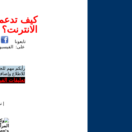
كيف تدعم-
الانترنت؟
تابعونا
على:
الفيسب
رأيكم مهم للج
للاطلاع وإضافة
تعليقات الف
|
ن