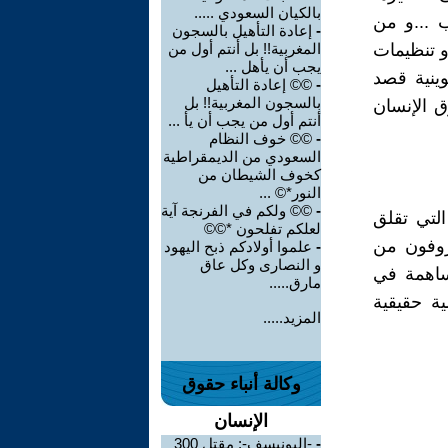
بالكيان السعودي .....
ب ...و من
-
إعادة التأهيل بالسجون
و تنظيمات
المغربية!! بل أنتم أول من
يجب أن يأهل ...
وينية قصد
-
©© إعادة التأهيل
بالسجون المغربية!! بل
ق الإنسان
أنتم أول من يجب أن يأ ...
-
©© خوف النظام
السعودي من الديمقراطية
كخوف الشيطان من
النور*© ...
-
©© ولكم في الفرنجة آية
التي تقلق
لعلكم تفلحون *©©
عروفون من
-
علموا أولادكم ذبح اليهود
و النصارى وكل عاق
مساهمة في
مارق.....
ية حقيقية
المزيد.....
وكالة أنباء حقوق
الإنسان
-
-اليونيسف-: مقتل 300