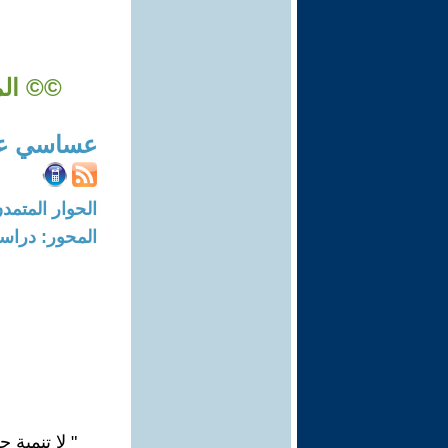
©© الم
عساسي عب
الحوار المتمدن-العدد: 1941 - 7
المحور: دراسا
" لا تنمية 