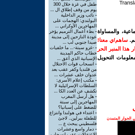
Transl
طفل في غزة خلال 300
يوم من وقف إطلاق ال ...
-
نائب وزير الداخلية
البولندي: الهجمات على
المهاجرين الأوكراني ...
اعية، والمساواة
-
بطء أعمال الترميم يؤخر
عودة النازحين إلى مدينة
م.
ساهم/ي معنا!
صيدا جنوبي لب ...
-
-غزو سبتة-... ما خلفيات
رار هذا المنبر الحر
خطاب حاكم المدينة
معلومات التحويل
الإسبانية الذي أعق ...
-
انسحاب قوات الاحتلال
من قلنديا وكفر عقب بعد
عدوان خلف عشرات ...
-
مكتب إعلام الأسرى:
السلطات الإسرائيلية لا
تكشف عن العدد الكا ...
-
هل أرسل المغرب
المهاجرين إلى سبتة
للضغط على إسبانيا؟
-
اعتداء في هولندا وانتزاع
للطفلة ببرلين.. لاجئ
الحوار المتمدن
فلسطيني يبحث ع ...
-
دمار واسع وعشرات
الاعتقالات عقب انسحاب