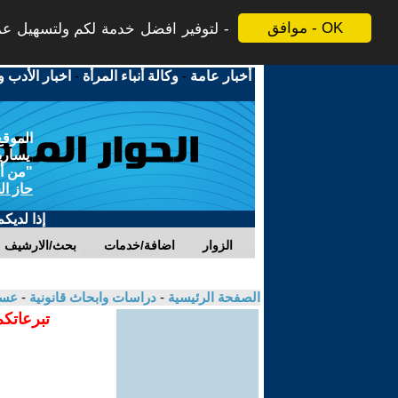
موافق - OK
لتوفير افضل خدمة لكم ولتسهيل عملي
أخبار عامة
-
وكالة أنباء المرأة
-
اخبار الأدب و
الموقع
يسارية
"من أج
حاز ال
إذا لديك
الزوار
اضافة/خدمات
بحث/الارشيف
الصفحة الرئيسية
-
دراسات وابحاث قانونية
-
عسا
تبرعاتكم