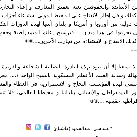
الأساتذة والحقوقيين بغية تعميق المعارف و إغناء التجار
 كذلك و في إطار الانفتاح على المحيط الدولي استدعاء أحزاب 
ولية من أوروبا و أمريكا و بلدان آسيا لهذه الدورات التك
ى تجربتها في هذا ميدان ....فترسيخ دعائم الديمقراطية وحقو
كذلك الانفتاح و الاستفادة من تجارب الآخرين....©©
==
ا يسعنا إلا أن ننوه بهذه البادرة النضالية الشجاعة والفريدة 
هالة وسدنة الصنم الأعظم المسكونة بالشبح الواحد (.... م
 نتمنى لهذه المؤسسة النجاح و الاستمرارية في العطاء وال
ور الديمقراطي والإنساني ببلداننا و محيطنا العالمي، فلا تنم
راطية حقيقية ....©©
#عساسي_عبدالحميد (هاشتاغ)