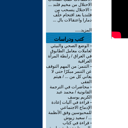
الاحتلال من مخيم قلند ...
-
الاحتلال ينسحب من
قلنديا بعد اقتحام خلّف
دمارا واعتقالات بال ...
المزيد.....
كتب ودراسات
-
الوضع الصحي والبيئي
لعاملات معامل الطابوق
في العراق / رابطة المرأة
العراقية
-
التنمر: من المهم التوقف
عن التنمر مبكرًا حتى لا
يعاني كل من ... / هيثم
الفقى
-
محاضرات في الترجمة
القانونية / محمد عبد
الكريم يوسف
-
قراءة في آليات إعادة
الإدماج الاجتماعي
للمحبوسين وفق الأنظمة
... / سعيد زيوش
-
قراءة في كتاب
-الروبوتات: نظرة صارمة