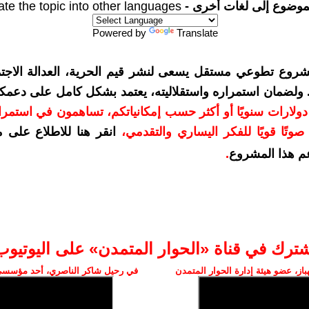
موضوع إلى لغات أخرى -
ate the topic into other languages
Powered by
Translate
شروع تطوعي مستقل يسعى لنشر قيم الحرية، العدالة الاجتم
. ولضمان استمراره واستقلاليته، يعتمد بشكل كامل على دعمك
دعمكم بمبلغ 10 دولارات سنويًا أو أكثر حسب إمكانياتكم، تساهمون في استم
وتًا قويًا للفكر اليساري والتقدمي
،
انقر هنا للاطلاع على 
م هذا المشروع
.
شترك في قناة «الحوار المتمدن» على اليوتيوب
ز، عضو هيئة إدارة الحوار المتمدن
في رحيل شاكر الناصري، أحد مؤسسي 