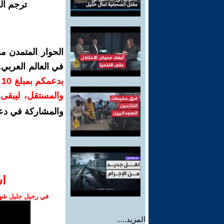
ترجم ال
الحوار المتمدن م
في العالم العربي
ب
والمستقل، ليبقى ص
والمشاركة في دع
ا‫
في رحيل جليل شهبا
المزيد.....