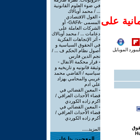
في ضوء العلوم القانونية
... / محمد أوبالاك
-
الغول الاقتصادي
انية على
المسمى -GAFA- أو
الشركات العاملة على
دعامات ... / محمد أوبالاك
-
أثر الإتجاهات الفكرية
في الحقوق السياسية و
يبورد
الموبايل
أصول نظام الحكم ف ... /
نجم الدين فارس
-
قرار محكمة الانفال -
وثيقة قانونيه و تاريخيه و
سياسيه / القاضي محمد
عريبي والمحامي بهزاد
علي ادم
-
المعين القضائي في
قضاء الأحداث العراقي /
اكرم زاده الكوردي
-
المعين القضائي في
قضاء الأحداث العراقي /
أكرم زاده الكوردي
المزيد.....
المعجبين بنا على