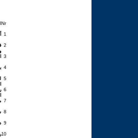
Nr
ا
1
أ
2
ق
و
3
ا
4
ب
5
ل
ا
6
ر
ا
7
م
8
س
9
د
10
ر