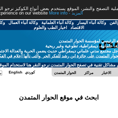
ة التصفح والنشر، الموقع يستخدم بعض أنواع الكوكيز نرجو النق
More info - المزيد
experience on our website
الفن
-
وكالة أنباء اليسار
-
وكالة أنباء العلمانية
-
وكالة أنباء العمال
-
وكا
الاقتصاد
-
اخبار الطب والعلوم
 الرئيسي لمؤسسة الحوار المتمدن
، علمانية، ديمقراطية، تطوعية وغير ربحية
ل مجتمع مدني علماني ديمقراطي حديث يضمن الحرية والعدالة الاجتم
حوار المتمدن على جائزة ابن رشد للفكر الحر والتى نالها أعلام في الفك
م مشاكل تقنية في تصفح الحوار المتمدن نرجو النقر هنا لاستخدام الموقع
كوردي
English
الاخبار
مراكز
الحوار المتمدن
ابحث في موقع الحوار المتمدن