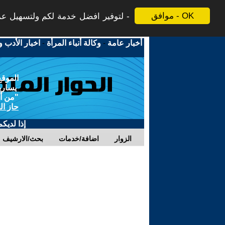
موافق - OK
لتوفير افضل خدمة لكم ولتسهيل عملي
أخبار عامة
-
وكالة أنباء المرأة
-
اخبار الأدب و
الموقع
يسارية
"من أج
حاز ال
إذا لديك
الزوار
اضافة/خدمات
بحث/الارشيف