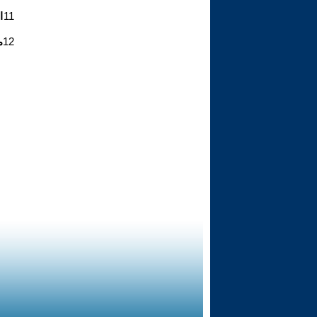
11
ا
12
م