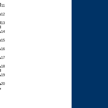
11
أ
12
تر
13
ا
ا
14
م
15
تر
16
س
17
م
18
م
ا
19
م
20
ب