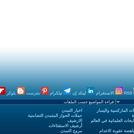
RSS
الانستغرام
لينكد إن
تيلكرام
بنترست
بلوكر
ث الماركسية واليسار
اخبار التمدن
ة
حملات الحوار المتمدن التضامنية
حاث العلمانية في العالم
الارشيف
أرشيف الاستفتاءات
اهضة عقوبة الاعدام
مروج التمدن