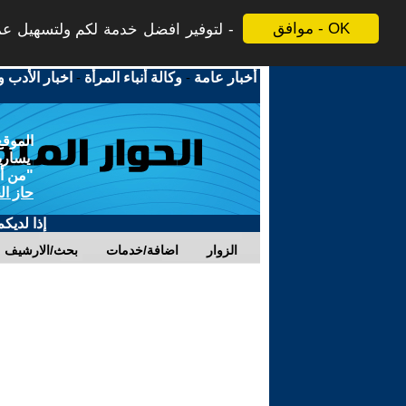
موافق - OK
لتوفير افضل خدمة لكم ولتسهيل عملي
أخبار عامة
-
وكالة أنباء المرأة
-
اخبار الأدب و
الموقع
يسارية
"من أج
حاز ال
إذا لديك
الزوار
اضافة/خدمات
بحث/الارشيف