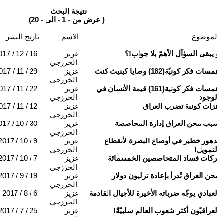
نتيجة البحث
(عرض من - 1 - الى - 20 )
لموضوع
الاسم
تاريخ النشر
 يبقى السؤآل الأهمّ بلا جواب!؟
عزيز
017 / 12 / 16
الخرزجي
سات فكر كونيّة(162) وصايا كينيث كنث
عزيز
017 / 11 / 29
الخرزجي
همسات فكر كونية(161) قيمة الأنسان في
عزيز
017 / 11 / 22
لوجود
الخرزجي
زات كونية تضرب العراق
عزيز
017 / 11 / 12
الخرزجي
بب محن العراق إدارة المحاصصة
عزيز
017 / 10 / 30
الخرزجي
دهور خطير في أوضاع البصرة لأنقطاع
عزيز
2017 / 10 / 9
لتمويل!
الخرزجي
ركات فساد المتحاصصين الخمسمائة
عزيز
2017 / 10 / 7
الخرزجي
حن العراق تُدرأ بإعادة ترليون دولار
عزيز
2017 / 9 / 19
الخرزجي
لعبادي يوجّه ضرباته الأخيرة للأجيال القادمة
عزيز
2017 / 8 / 6
الخرزجي
لعراقيّون أكثر شعوب العالم سلبيّةً!
عزيز
2017 / 7 / 25