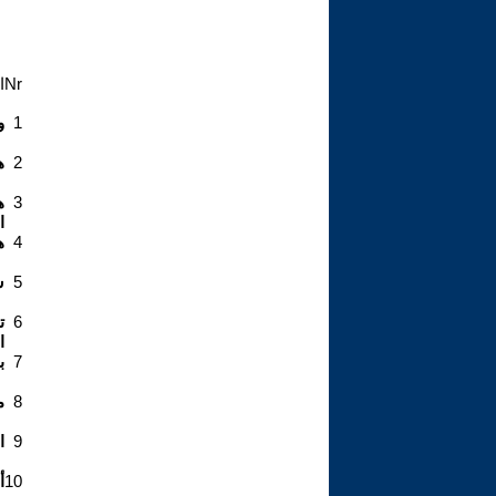
Nr
ا
1
و
2
هم
3
ا
4
ه
5
س
6
ت
ا
7
ب
8
م
9
ا
10
أ