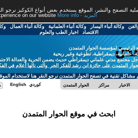
ة التصفح والنشر، الموقع يستخدم بعض أنواع الكوكيز نرجو النق
More info - المزيد
experience on our website
الفن
-
وكالة أنباء اليسار
-
وكالة أنباء العلمانية
-
وكالة أنباء العمال
-
وكا
الاقتصاد
-
اخبار الطب والعلوم
 الرئيسي لمؤسسة الحوار المتمدن
، علمانية، ديمقراطية، تطوعية وغير ربحية
ل مجتمع مدني علماني ديمقراطي حديث يضمن الحرية والعدالة الاجتم
حوار المتمدن على جائزة ابن رشد للفكر الحر والتى نالها أعلام في الفك
م مشاكل تقنية في تصفح الحوار المتمدن نرجو النقر هنا لاستخدام الموقع
كوردي
English
الاخبار
مراكز
الحوار المتمدن
ابحث في موقع الحوار المتمدن