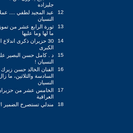
جليزاده
12
عبد المجيد لطفي .... عم
النسيان
13
ثورة الرابع عشر من تموز 
ما لها وما عليها
14
30 حزيران ذكرى اندلاع ا
الكبرى
15
د . كامل حسن البصير عل
النسيان !
16
الفنان الخالد حسن زيرك
السادسة والثلاثين، ما زا
النسيان
17
الخامس عشر من حزيران 
العراقية
18
مندلي تستصرخ الضمير الإ