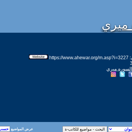
 ميري
htt
 السوره ميري
عرض المواضيع