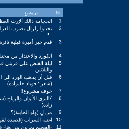
1
الحجامة ذالك ألإرث العظي
2
تخيلوا زلزال يضرب العراق
..!!
3
قدم خير أميرة فيلية ثائرة
4
الكورد والاعتذار من محتل
5
ليلة القبض على قريتي في
والثلاثين
6
قبل أن يذهب الورد الى 
(شعر : قوباد جليزاده)
7
خوف مشروع!!
8
كَاليري الألوان والرياح (ش
زادة)
9
من لِ (وِلدِ الخايبة)؟
10
اغنية السراب (قصيدة لقوب
11
-الحجيج يمرون من هنا- ق