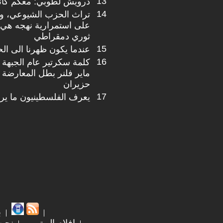
13
درويش لطوبي: معكم كانت
14
تراث الحزب الشيوعي، وا
على استمرارية نهجه هي 
ثوري دمقراطي
15
عندما يكون ظهرنا الى ال
16
كلمة سكرتير عام الجبهة 
ماير فلنر بطل المعارضة ا
حزيران
17
يعرف الفلسطينيون ما ير
ب