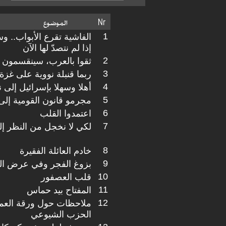
1
الفاشية تقرع الأبواب.. و
إذا لم نتصدّ لها الآن
2
ثقوا بالعرب، سينقسمون م
3
ربما قنبلة نووية على غز
4
أهلا وسهلا بإسرائيل إلى نادي ا
5
مجرمو قانون القومية إلى
6
اعتمدوا القلب
7
لكي لا نخجل من النظر إل
8
خادم العائلة الفقيرة
9
بزوغ الفجر وفي عرض ال
10
قلب العصفور
11
المفتاح بيد حماس
12
ملاحظات حول ورقة العمل
الحزب الشيوعي