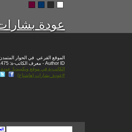
عودة بشارات
الموقع الفرعي في الحوار المتمدن: ps://www.ahewar.org/m.asp?i=1475
Author ID - معرف الكاتب-ة: 1475
الكاتب-ة في موقع ويكيبيديا: عودة
#عودة_بشارات (هاشتاغ)