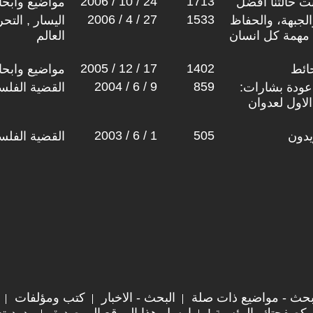
2006 / 10 / 24
1713
 حالتنا افضل
مواضيع وابح
2006 / 4 / 27
1533
لجبهة، والحفاظ
اليسار , التح
مهمة كل انسان
العالم
2005 / 12 / 17
1402
حائط
مواضيع وابح
2004 / 6 / 9
859
عودة بشارات:
القضية الفلس
لاول لعدوان
2003 / 6 / 1
505
يدون
القضية الفلس
حث - مواضيع ذات صلة
البحث - الاخبار
كتب ومؤلفات