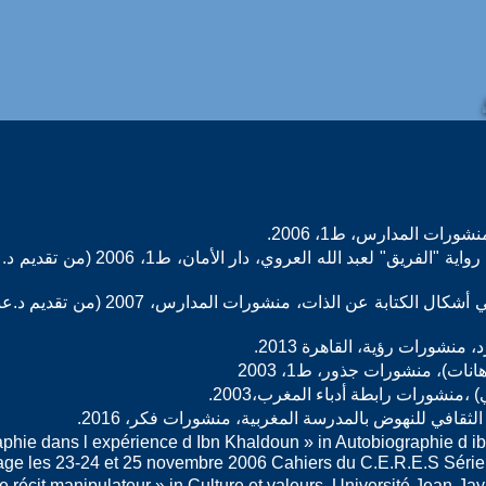
-;------ -التشخيص الأدبي للغة في رواية "الفريق" لعبد الله العروي، دا
-;------ الحقيقة الملتبسة قراءة في أشكال الكتابة عن الذات، منشورات 
iographie dans l expérience d Ibn Khaldoun » in Autobiographie d 
age les 23-24 et 25 novembre 2006 Cahiers du C.E.R.E.S Série l
 Le récit manipulateur » in Culture et valeurs, Université Jean-J