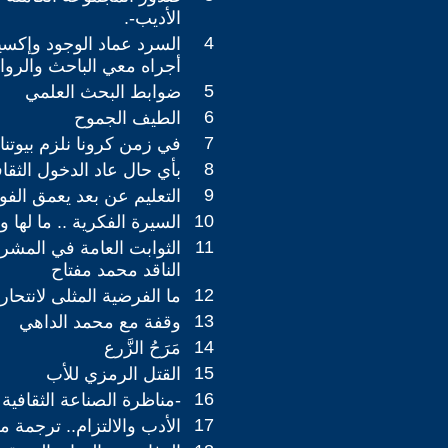
الأديب-.
4
السرد عماد الوجود وإكسير
أجراه معي الباحث والروا
5
ضوابط البحث العلمي
6
الطيف الجموح
7
في زمن كرونا نلزم بيوتنا
8
بأي حال عاد الدخول الثقا
9
التعليم عن بعد يعمق الفوا
10
السيرة الفكرية .. ما لها وم
11
الثوابت العامة في المشر
الناقد محمد مفتاح
12
ما الفرضية المثلى لانتحا
13
وقفة مع محمد الداهي
14
مَرَحُ الزَّرع
15
القتل الرمزي للأب
16
-مناظرة الصناعة الثقافية و
17
الأدب والالتزام.. ترجمة 