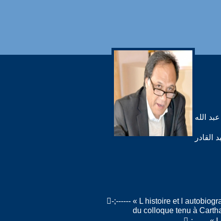
ر الأمان، ط1، 2006 (من تقديم د. عبد الله
المدارس، 2007 (من تقديم د.عبد القادر
-;------ « L histoire et l autob
du colloque tenu à Carth
-;------ «