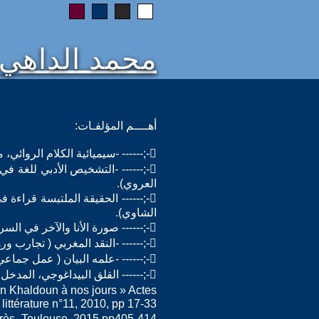
محمد الداهي
أهــــم المؤلفـات:
-;------ -سيميائية الكلام الروائي، منشورات المدارس، ط1، 2006.
العروي).
الشاوي).
-;------ صورة الأنا والآخر في السرد، منشورات رؤية، القاهرة 2013.
-;------ -النقد المغربي ( تجارب ورهانات)، منشورات جذور، ط1، 2003
-;------ -علمه البيان ( عمل جماعي) ،منشورات رابطة أدباء المغرب،2003.
-;------ القلق البيداغوجي، المدخل الثقافي للنهوض بالمدرسة المغربية، منشورات فكر، 2016.
ibn Khaldoun à nos jours » Actes
ittérature n°11, 2010, pp 17-33
ayrès- Toulouse, 2015 pp405-414.