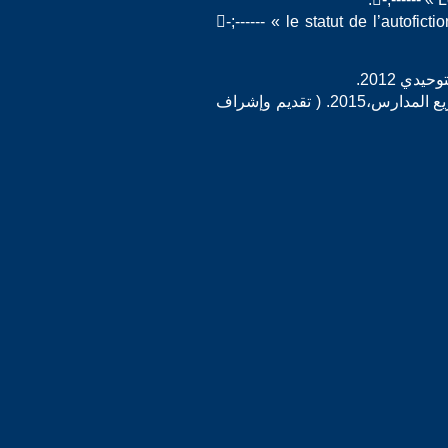
-;------ « le statut de l’autofic
-;------ النغمة المواكبة، قراءة في أعمال عبد الله العروي ( عمال جماعي) ، منشورات دار النشر والتوزيع المدارس،2015. ( تقديم وإشراف