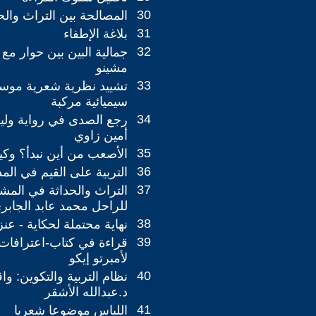
30
المصالحة بين التراث والح
31
بلاغة الإطفاء
32
جمالية البين بين حوار مع 
مشينو
33
تشييد نظرية شعرية موسع
سيميائية مركبة
34
رجع الصدى في رواية وليم
أمين زاوي
35
الأصعب من أين نبدأ؟ و
36
التربية على القيم في الم
37
التراث والحداثة في المش
للراحل محمد عابد الجابر
38
نهاية محتملة لحكاية - عن
39
قراءة في كتاب-اعترافات
لأمبرتو إيكو
40
نظام التربية والتكوين: وا
د.عبدالله الأشقر
41
اللباس موضوعا شعريا