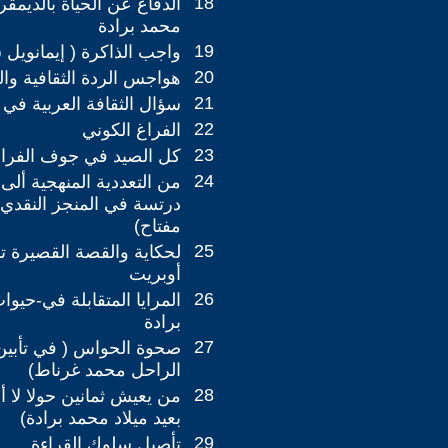
18
الدفاع عن الحياة بالديمقرا
محمد برادة
19
واجب الذاكرة ( إيمانويل
20
هواجس الردة الثقافية وا
21
سؤال الثقافة العربية في 
22
الفراغ الكوني
23
كل الصيد في جوف الفرا
24
من التعددية المنهجية ألى 
درتسة في المنجز النقدي 
مفتاح)
25
لحكاية والقصة القصيرة تأ
أوبريت
26
المرايا المتقابلة في-حيو
برادة
27
صحوة الحواس ( في تأبين
الراحل محمد غرناط)
28
من يعيش ثمانين حولا لا أب
بعيد ميلاد محمد برادة)
29
تأصيل سلوك القراءة