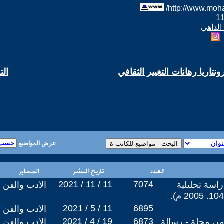
الداهي
ونتاريا رهانات التغيير الثقافي
الت
عرض المواضيع
2021 / 11 / 11
7074
راسة تحليلية
الادب والفن
2021 / 5 / 11
6895
الادب والفن
2021 / 4 / 19
6873
من مجلة - رسالة
الادب والفن