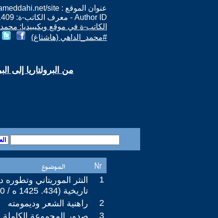
عنوان الموقع : http://www.mohameddahi.net/site/
Author ID - معرف الكاتب-ة: 11409
الكاتب-ة في موقع ويكيبيديا: محمد 
#محمد_الداهي (هاشتاغ)
من البرولتاريا إلى البر
1
النثر الموريتاني وتطوره د
تاريخية (434. 1425 ه / 1040. 2005 م).
2
راهنية الشعر وديمومته
3
صدور المجموعة الكاملة 