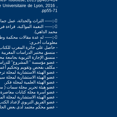
sse Universitaire de Lyon, 2016 ,
pp55-71.
-;------ التراث والحداثة، عمل جماعي عن أعمال محمد عابد الجابري، تقديم وإشراف محمد الداهي، دار التوحيدي 2012.
محمد الداهي).
-;------ له عدة مقالات محكمة وطنية ودولية.
معلومات أخـرى:
- حاصل على جائزة المغرب للكتاب لسنة 2006 في صنف الدراسات الأد
- منسق مختبر الدراسات المغربية ا
- منسق الإجازة التربوية بجامعة م
- عضو مؤسسة " المشروع" للدراسا
- مكلف بفحص وتقويم وتحكيم أعمال
- عضو الهيئة الاستشارية لمجلة تر
- عضو الهيئة الاستشارية لمجلة سيم
- عضو الهيئة العلمية لمجلة فكر.
- عضو هيئة تحرير مجلة سمات ( مجل
- عضو أسرة مجلة كتابات معاصرة (
- عضو الهيئة الاستشارية لمجلة المقال، جامعة 20 أوت 955
- عضو الفريق التربوي لإعداد الكتب 
- عضو محكم معتمد لدى بعض الجامعا