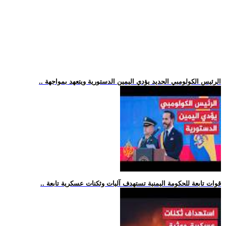
.. الرئيس الكولومبي الجديد يؤدي اليمين الدستورية ويتعهد بمواجهة
.. قوات تابعة للحكومة اليمنية تستهدف آليات وثكنات عسكرية تابعة