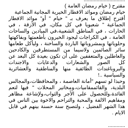
مقترح ( خيام رمضان العامة )
خيام رمضان وموائد الافطار الخيرية المجانية الجماعية
أقترح إطلاق ما يعرف بـ " خيام " أو" موائد الافطار
الجماعية " شعبويا في كل مكان، في الأزقة ، في
الحارات ، في المناطق الشعبية،في الميادين والساحات
العامة ، في الكراجات ليجود الخيرون بأطعمتها وبفاكهتها
وحلوياتها وبمشروباتها الباردة والساخنة ، وليأكل طعامها
سائر الصائمين ولاسيما من المستطرقين والكادحين
والعاطلين والمتعففين على أن تكون بعيدة كل البعد عن
كل الصور والشعارات والدعايات والاجندات
والبروباغندات الطائفية منها والمناطقية والعشائرية
والسياسية ..!
وحبذا لو تسهم "أمانة العاصمة ، والمحافظات،والمجالس
البلدية، والقائممقاميات،ومخاتير المحلات " فيها لتعم
الفائدة،وللحصول على الأجر والثواب،ولإشاعة مظاهر
ومفاهيم الالفة والمحبة والتراحم والاخوة بين الناس في
هذا الشهر الفضيل ، ولتصبح سنة حسنة بينهم في قابل
الايام .
............