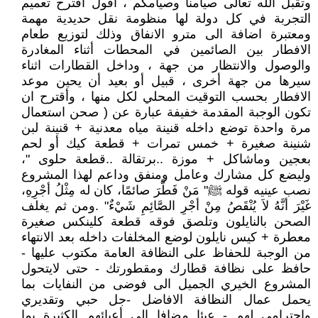
وتقبل الله تعالى صيامنا وصيامكم ، اقول اقترح تعميم
التجربة في كل دولة لها منظومة نقل حديدية مهمة
ومعتبرة اضافة الى مترو الانفاق وذلك لتوزيع طعام
الافطار بين الصائمين في المحطات أثناء المغادرة
والوصول والانتظار من جهة ، وداخل القطارات اثناء
سيرها من جهة أخرى ، قبيل أو بعيد أن يحين موعد
الافطار بحسب التوقيت المحلي لكل منها ، وأقترح ان
تكون الوجبة المقدمة خفيفة عبارة عن ( صحن استعمال
مرة واحدة توضع داخله قنينة مياه معدنية + قنينة لبن
شنينة صغيرة + خمس تمرات + قطعة كيك أو لحم
بعجين وماشاكل + موزة ..برتقالة ..قطعة حلوى "،
وليضع كل مشارك وعامل ومنفق وداعم لهذا المشروع
نصب عينيه قوله ﷺ" مَنْ فَطَّرَ صائمًا، كان له مِثْلُ أجْرِهِ،
غَيْرَ أنَّهُ لاَ يُنْقَصُ مِنْ أجْرِ الصَّائِمِ شَيْءٌ" .ومن ثم يغلف
الصحن بالنايلون وتلصق فوقه قطعة كلينكس صغيرة
معطرة + كيس نايلون لوضع المخلفات داخله بعد الانتهاء
من الوجبة للحفاظ على النظافة العامة مكتوب عليها -
حافظ على نظافة قطارك ومقطورتك - حتى لايتحول
المشروع الخيري الجميل الى فوضى من النفايات بما
يحمل عمال النظافة الافاضل -جل حبي وتقديري
واحترامي لهم - عبئا مضافا الى أعبائهم الكثيرة بما