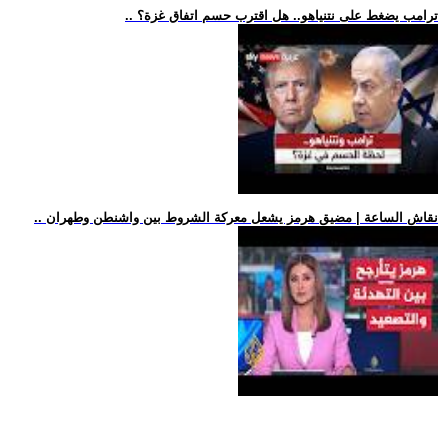
.. ترامب يضغط على نتنياهو.. هل اقترب حسم اتفاق غزة؟
.. نقاش الساعة | مضيق هرمز يشعل معركة الشروط بين واشنطن وطهران