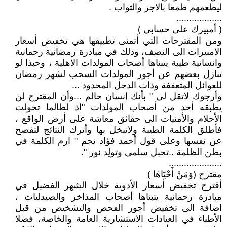
ليطعمهم طمعا بالاجر والثواب .
..................
( أمبيرك على حسابي )
ومن المقترحات التي أتمنى تطبيقها هي تخفيض أسعار
الامبيرات الى النصف، وذلك في مبادرة رمضانية رحمانية
وانسانية طيبة يتبناها أصحاب المولدات الاهلية ، وحبذا لو
تنازل بعضهم عن أجور المولدات السحب لشهر رمضان
للعوائل المتعففة وذات الدخل المحدود ...
وأرجوك لاتقل لي " بأنك إنسان حالم ...وأن المقترح لن
يطبقه أحد من أصحاب المولدات "اذ لطالما تحولت
الأحلام والأمنيات الى حقائق معاشة على أرض الواقع ،
فأطلق الكلمة الطيبة ولاتبخل بها وأترك النتائج لتفصح
عن نفسها وعلى قول أحمد فؤاد نجم " ارم الكلمة في
بطن الظلمة ..تحبل سلمى وتولِد نور ".
.....................
مقترح (وَمَنْ أَحْيَاهَا )
أقترح تخفيض أسعار الأدوية خلال الشهر الفضيل في
مبادرة رحمانية يتبناها أصحاب المذاخر والصيدليات ،
اضافة الى تخفيض أجور الفحص والتشخيص من قبل
الأطباء في العيادات الاستشارية العامة والخاصة، فضلا