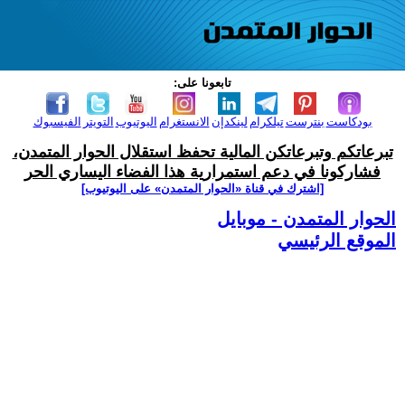
تابعونا على:
بودكاست
بنترست
تيلكرام
لينكدإن
الانستغرام
اليوتيوب
التويتر
الفيسبوك
تبرعاتكم وتبرعاتكن المالية تحفظ استقلال الحوار المتمدن،
فشاركونا في دعم استمرارية هذا الفضاء اليساري الحر
[اشترك في قناة ‫«الحوار المتمدن» على اليوتيوب]
الحوار المتمدن - موبايل
الموقع الرئيسي