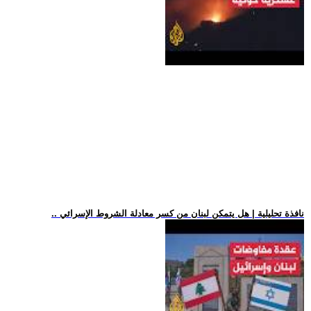
.. نافذة تحليلية | هل يتمكن لبنان من كسر معادلة الشروط الإسرائي