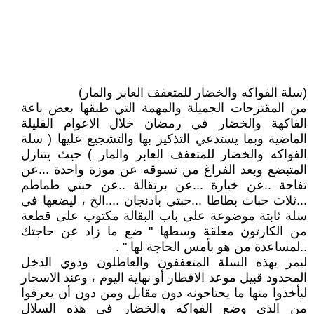
(سلة الفواكه والخضار للمتعفف العابر والمار)
من المقترحات الجميلة والمهمة التي طبقها بعض باعة
الفاكهة والخضار في رمضان خلال الاعوام القليلة
الماضية وبما يستدعي التذكير بها والتشجيع عليها ( سلة
الفواكه والخضار للمتعفف العابر والمار ) حيث يتنازل
المتبضع وبعد الفراغ من تسوقه عن موزة واحدة ...عن
تفاحة ..عن خيارة ...عن برتقالة ..عن حبتي طماطم
...ثلاث حبات بطاطا ...حبتي باذنجان ....الخ ، ليضعها في
سلة ثابتة موضوعة على باب البقالة مكتوب على قطعة
من الكارتون معلقة وسطها " ضع ما زاد عن حاجتك
..لمساعدة من هو بأمس الحاجة لها " .
ليمر بهذه السلة المتعففون والعاطلون وذوي الدخل
المحدود قبيل موعد الافطار أو نهاية اليوم ، وعند الاسحار
ليأخذوا منها ما يحتاجونه دون مقابل ومن دون أن يعرفوا
من الذي وضع الفواكه والخضار في هذه السلال