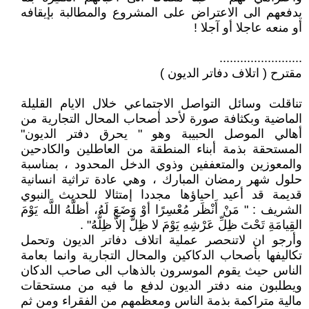
يدفعهم الى الاعتراض على المشروع والمطالبة بإيقافه
أو منعه عاجلا أو آجلا !
........................
مقترح ( اتلاف دفاتر الديون )
تناقلت وسائل التواصل الاجتماعي خلال الايام القليلة
الماضية وبكثافة صورة لأحد أصحاب المحال التجارية من
أهالي الموصل الحبيبة وهو " يحرق دفتر الديون"
المستحقة بذمة أبناء المنطقة من العاطلين والكادحين
والمعوزين والمتعففين وذوي الدخل المحدود ، بمناسبة
حلول شهر رمضان المبارك ، وهي عادة تراثية انسانية
قديمة قد أعيد احياؤها مجددا إمتثالا للحديث النبوي
الشريف : " مَنْ أَنْظَر مُعْسِرًا أوْ وَضَعَ لَهُ، أظلَّهُ اللَّه يَوْمَ
القِيامَةِ تَحْتَ ظِلِّ عَرْشِهِ يَوْمَ لا ظِلَّ إلاَّ ظِلُّهُ" .
وأرجو ان لاتنحصر عملية اتلاف دفاتر الديون وتحمل
تكاليفها بأصحاب الدكاكين والمحال التجارية وانما بعامة
الناس حيث يقوم الموسرون بالذهاب الى صاحب الدكان
ويطلبون منه دفتر الديون لدفع ما فيه من مستحقات
مالية متراكمة بذمة الناس ومعظمهم من الفقراء ومن ثم