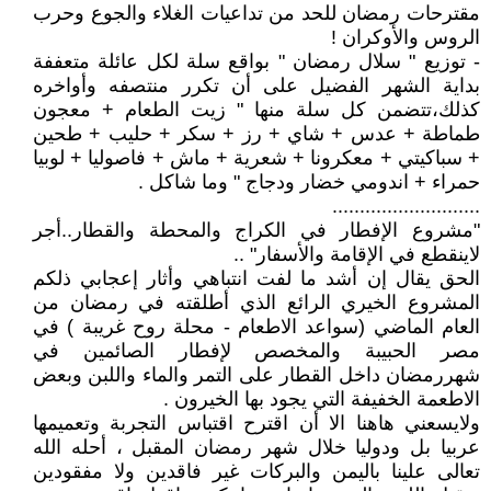
مقترحات رمضان للحد من تداعيات الغلاء والجوع وحرب
الروس والأوكران !
- توزيع " سلال رمضان " بواقع سلة لكل عائلة متعففة
بداية الشهر الفضيل على أن تكرر منتصفه وأواخره
كذلك،تتضمن كل سلة منها " زيت الطعام + معجون
طماطة + عدس + شاي + رز + سكر + حليب + طحين
+ سباكيتي + معكرونا + شعرية + ماش + فاصوليا + لوبيا
حمراء + اندومي خضار ودجاج " وما شاكل .
...........................
"مشروع الإفطار في الكراج والمحطة والقطار..أجر
لاينقطع في الإقامة والأسفار" ..
الحق يقال إن أشد ما لفت انتباهي وأثار إعجابي ذلكم
المشروع الخيري الرائع الذي أطلقته في رمضان من
العام الماضي (سواعد الاطعام - محلة روح غريبة ) في
مصر الحبيبة والمخصص لإفطار الصائمين في
شهررمضان داخل القطار على التمر والماء واللبن وبعض
الاطعمة الخفيفة التي يجود بها الخيرون .
ولايسعني هاهنا الا أن اقترح اقتباس التجربة وتعميمها
عربيا بل ودوليا خلال شهر رمضان المقبل ، أحله الله
تعالى علينا باليمن والبركات غير فاقدين ولا مفقودين