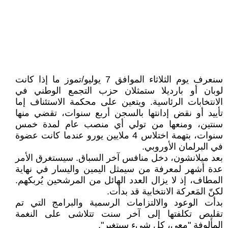
سنعرف يوم الثلاثاء الموافق 7 يوليو/تموز ما إذا كانت
لوبان أو بارديلا ستمثلان حزب التجمع الوطني في
الانتخابات الرئاسية. ويتعين على محكمة الاستئناف إما
تأييد أو نقض إدانتها بالسجن أربع سنوات، تقضي منها
سنتين، ومنعها من تولي أي منصب عام لمدة خمس
سنوات، بتهمة اختلاس 4 ملايين يورو عندما كانت عضوة
في البرلمان الأوروبي.
بعد ميلانشون، دخل منافس آخر السباق. سيستغرق الأمر
عدة أشهر لمعرفة من سيمثل اليمين واليسار في نهاية
المطاف، إذ لا يزال العدد الهائل من المرشحين يُربكهم.
لكنّ المَعركة الانتخابية قد بدأت.
بدأت الوعود والالتزامات الرسمية والبرامج التي تم
تقليص تكلفتها إلى آخر سنت تتلاشى على النغمة
المألوفة "معي، كل شيء سيتغير".