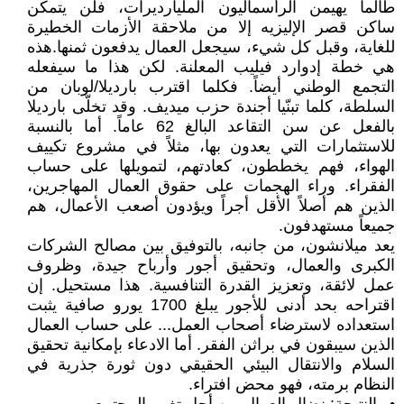
طالما يهيمن الرأسماليون المليارديرات، فلن يتمكن
ساكن قصر الإليزيه إلا من ملاحقة الأزمات الخطيرة
للغاية، وقبل كل شيء، سيجعل العمال يدفعون ثمنها.هذه
هي خطة إدوارد فيليب المعلنة. لكن هذا ما سيفعله
التجمع الوطني أيضاً. فكلما اقترب بارديلا/لوبان من
السلطة، كلما تبنّيا أجندة حزب ميديف. وقد تخلّى بارديلا
بالفعل عن سن التقاعد البالغ 62 عاماً. أما بالنسبة
للاستثمارات التي يعدون بها، مثلاً في مشروع تكييف
الهواء، فهم يخططون، كعادتهم، لتمويلها على حساب
الفقراء. وراء الهجمات على حقوق العمال المهاجرين،
الذين هم أصلاً الأقل أجراً ويؤدون أصعب الأعمال، هم
جميعاً مستهدفون.
يعد ميلانشون، من جانبه، بالتوفيق بين مصالح الشركات
الكبرى والعمال، وتحقيق أجور وأرباح جيدة، وظروف
عمل لائقة، وتعزيز القدرة التنافسية. هذا مستحيل. إن
اقتراحه بحد أدنى للأجور يبلغ 1700 يورو صافية يثبت
استعداده لاسترضاء أصحاب العمل... على حساب العمال
الذين سيبقون في براثن الفقر. أما الادعاء بإمكانية تحقيق
السلام والانتقال البيئي الحقيقي دون ثورة جذرية في
النظام برمته، فهو محض افتراء.