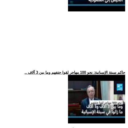
.. حاكم سبتة الإسبانية: نحو 100 مهاجر لقوا حتفهم وما بين 3 آلاف