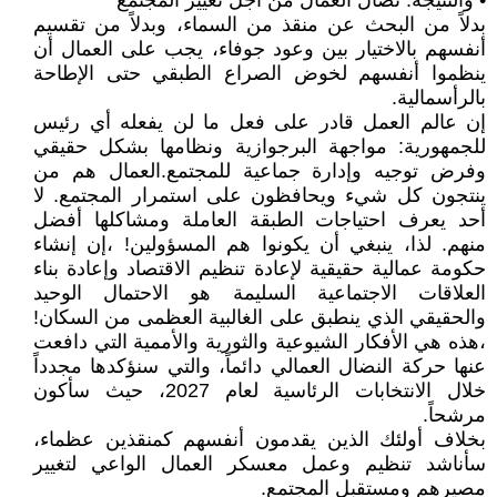
• والنتيجة: نضال العمال من أجل تغيير المجتمع
بدلاً من البحث عن منقذ من السماء، وبدلاً من تقسيم
أنفسهم بالاختيار بين وعود جوفاء، يجب على العمال أن
ينظموا أنفسهم لخوض الصراع الطبقي حتى الإطاحة
بالرأسمالية.
إن عالم العمل قادر على فعل ما لن يفعله أي رئيس
للجمهورية: مواجهة البرجوازية ونظامها بشكل حقيقي
وفرض توجيه وإدارة جماعية للمجتمع.العمال هم من
ينتجون كل شيء ويحافظون على استمرار المجتمع. لا
أحد يعرف احتياجات الطبقة العاملة ومشاكلها أفضل
منهم. لذا، ينبغي أن يكونوا هم المسؤولين! ،إن إنشاء
حكومة عمالية حقيقية لإعادة تنظيم الاقتصاد وإعادة بناء
العلاقات الاجتماعية السليمة هو الاحتمال الوحيد
والحقيقي الذي ينطبق على الغالبية العظمى من السكان!
،هذه هي الأفكار الشيوعية والثورية والأممية التي دافعت
عنها حركة النضال العمالي دائماً، والتي سنؤكدها مجدداً
خلال الانتخابات الرئاسية لعام 2027، حيث سأكون
مرشحاً.
بخلاف أولئك الذين يقدمون أنفسهم كمنقذين عظماء،
سأناشد تنظيم وعمل معسكر العمال الواعي لتغيير
مصيرهم ومستقبل المجتمع.