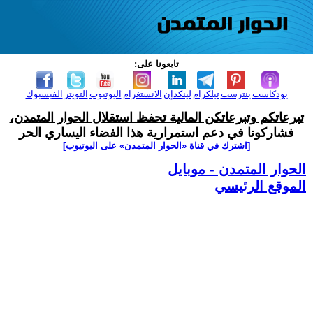
تابعونا على:
بودكاست
بنترست
تيلكرام
لينكدإن
الانستغرام
اليوتيوب
التويتر
الفيسبوك
تبرعاتكم وتبرعاتكن المالية تحفظ استقلال الحوار المتمدن،
فشاركونا في دعم استمرارية هذا الفضاء اليساري الحر
[اشترك في قناة ‫«الحوار المتمدن» على اليوتيوب]
الحوار المتمدن - موبايل
الموقع الرئيسي