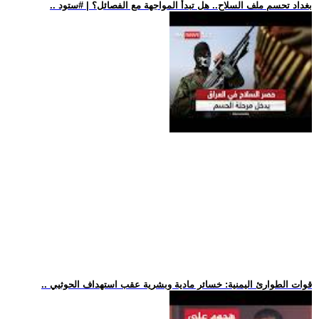
.. بغداد تحسم ملف السلاح.. هل تبدأ المواجهة مع الفصائل؟ | #ستود
.. قوات الطوارئ اليمنية: خسائر مادية وبشرية عقب استهداف الحوثيي