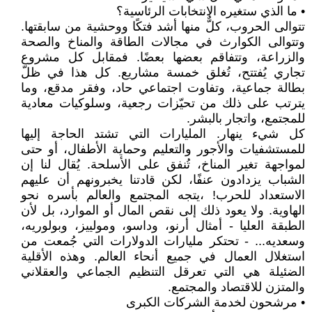
• ما الذي ستغيره الانتخابات الرئاسية؟
تتوالى الحروب، كلٌّ منها أشد فتكًا ووحشية من سابقتها.
وتتوالى الكوارث في مجالات الطاقة والمناخ والصحة
والزراعة، وتتفاقم بعضها بعضًا. فمقابل كل مشروع
تجاري يُفتتح، تُغلق خمسة مشاريع. كل هذا في ظلّ
بطالة جماعية، وتفاوت اجتماعي حاد، وفقر مدقع، وما
يترتب على ذلك من تحيّزات رجعية، وسلوكيات معادية
للمجتمع، واتجار بالبشر.
كل شيء ينهار. المليارات التي تشتد الحاجة إليها
للمستشفيات والأجور والتعليم وحماية الأطفال، أو حتى
لمواجهة تغير المناخ، تُنفق على الأسلحة. يُقال لنا إن
الشباب يزدادون عنفًا، لكن قادتنا يخبرونهم أن عليهم
الاستعداد للحرب! ،يتجه المجتمع والعالم بأسره نحو
الهاوية. ولا يعود ذلك إلى نقص المال أو الموارد، بل لأن
الطبقة العليا - أمثال أرنو، وداسو، ومولييز، وبولوريه،
وسعديه... - تحتكر مليارات الدولارات التي جُمعت من
استغلال العمال في جميع أنحاء العالم. وهذه الأقلية
الضئيلة هي التي تعرقل التنظيم الجماعي والعقلاني
والمتزن للاقتصاد والمجتمع.
• مرشحون لخدمة الشركات الكبرى