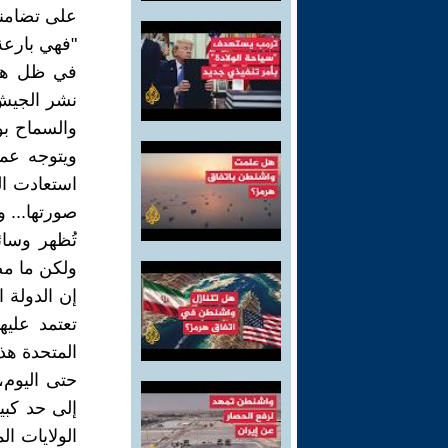
على تضامنه
"فهي بارعة
في ظل هذه 
نشر الجيش 
والسماح ب
ويتوجه عما
استعادت ال
صورتها... و
تُظهر وسائل
ولكن ما م
إن الدولة 
تعتمد عليه
المتحدة هذا
إلى حد كبي
الولايات ا