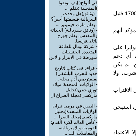
في ألواح( إيف بونفوا
)المنحنية :بقلم ...
لقدبلغ عدد القتلى المؤقت جراء الزلزال الذي ضرب فنزويلا في 24 يونيو 1700 قتيل
-
(وثائق)هل وجدت
السريالية فلسفتها أخيراً؟
: بقلم مارك خيمينيز ...
ف مفقود، من المؤكد أنهم
-
(وثائق سيريالية) الحداثة
والمقدس: بقلم جورج
باتاى.فرنسا.
-
شركة توتال للطاقة
وايرا على
المتعددة الجنسيات
ى أي دعم
متورطة في الابتزاز والاس
...
. لم يكن
-
قراءة فى كتاب (تاريخ
شرب، ولا
جديد للحزب البلشفي)
بقلم:ريمي آدم.مجلة ...
-
الولايات المتحدة: ميلاد
ن الاقتراب
ثوري خفي(تحليل
ماركسى)مجلة الصراع ال
...
-
الصين في مرمى نيران
ر، استهجن
الولايات المتحدة(تحليل
ماركسى)مجلة الصرا ...
-
كأس العالم لكرة القدم:
القومية، والإمبريالية،
 الاعتماد
والمعاملات الت ...