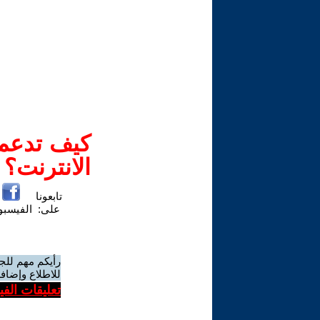
كيف تدعم-
الانترنت؟
تابعونا
على:
الفيسب
رأيكم مهم للج
للاطلاع وإضافة
تعليقات الف