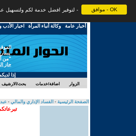
موافق - OK
لتوفير افضل خدمة لكم ولتسهيل عملي
أخبار عامة
-
وكالة أنباء المرأة
-
اخبار الأدب و
الموقع
يسارية
"من أج
حاز ال
إذا لديك
الزوار
اضافة/خدمات
بحث/الارشيف
الصفحة الرئيسية
-
الفساد الإداري والمالي
-
عبد
تبرعاتكم