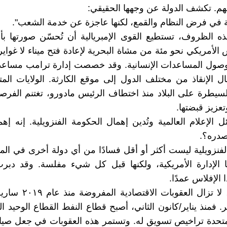
م. تكشف الدولة عن وجهها الحقيقي:
 في فرض النظام والقمع، لكنها عاجزة عن خدمة الشعب".
الظروف، تستطيع القوى الإمبريالية أن تُحسّن صورتها بأق
الأمريكي نحو مئة من مشاة البحرية لإعادة فتح ميناء لا غواير
وصول المساعدات الإنسانية. وقد خصصت إدارة ترامب مساعدا
ل الإنقاذ من مختلف الدول إلى موقع الكارثة. الولايات المت
سيطرة على البلاد منذ اختطاف الرئيس مادورو، تغتنم الفر
تعزيز قبضتها.
 الإعلام العالمية وتُدين إهمال الحكومة الفنزويلية. إنه إهم
صدره؟.
الفنزويلية ليست أكثر أو أقل فسادًا من أي دولة أخرى في الم
ا الإدارة الأمريكية، ولكنها قبل كل شيء مفلسة. وقد دبرت
 الإفلاس عمدًا.
حتى اليوم، لا تزال العقوبات 
ر. فمنذ يناير/كانون الثاني، أصبح قطاع النفط القطاع الوحيد 
لمتحدة تراخيص تسويق له. وتستمر هذه العقوبات في جعل صي