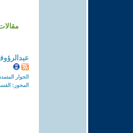
مقالات:
عبدالرؤوف
الحوار المتمدن-العدد: 8760 - 6
المحور: الفسا