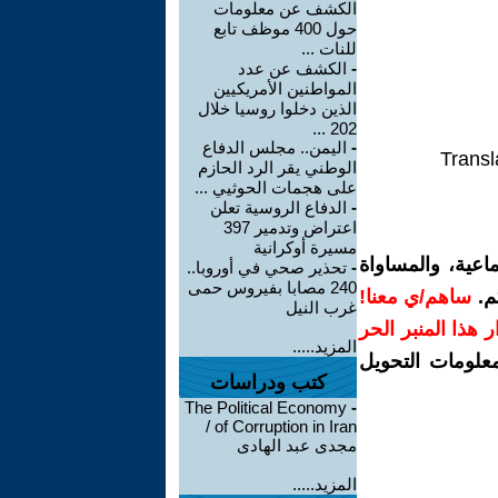
الكشف عن معلومات
حول 400 موظف تابع
للنات ...
-
الكشف عن عدد
المواطنين الأمريكيين
الذين دخلوا روسيا خلال
202 ...
-
اليمن.. مجلس الدفاع
Transl
الوطني يقر الرد الحازم
على هجمات الحوثيي ...
-
الدفاع الروسية تعلن
اعتراض وتدمير 397
مسيرة أوكرانية
اعية، والمساواة
-
تحذير صحي في أوروبا..
240 مصابا بفيروس حمى
م.
ساهم/ي معنا!
غرب النيل
رار هذا المنبر الحر
المزيد.....
معلومات التحويل
كتب ودراسات
The Political Economy
-
of Corruption in Iran /
مجدى عبد الهادى
المزيد.....