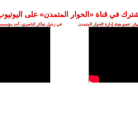
شترك في قناة «الحوار المتمدن» على اليوتيوب
ز، عضو هيئة إدارة الحوار المتمدن
في رحيل شاكر الناصري، أحد مؤسسي 