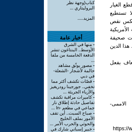
كتاب(وجهة نظر
طع الغيار
البروليتاري ...
ا تستطيع
المزيد.....
يعكس نقص
الأمريكية
فت صحيفة
أخبار عامة
-
منها في الشرق
جي للبلاد: 240 مليار دولار. هذا الدين
الأوسط.. البنتاغون تنشر
الدفعة الخامسة من ملفا
...
عاف بفعل
-
مصور يوثّق مشاهد
حالمة لأشجار -الشعلة-
في دبي
-
قصّات تكشف أكثر مما
تخفي.. جورجينا رودريغيز
والأزياء الجريئة ...
-
كاميرات مراقبة تكشف
تفاصيل حادثة إطلاق نار
الاممى-
جماعي في مطعم -In ...
-
صباح السبت.. أين تقف
الأمور بملف الخليج
والحوثي والحرب الأمر ...
https://
-
خبير إسباني شارك في