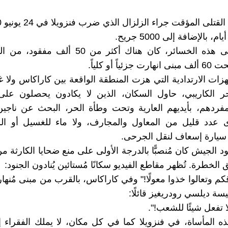
 بالإضافة إلى 5000 جريح.
بالإضافة إلى هذه الخسائر، كان هناك أكثر من 50 أل
ياً أو كلياً.
هزات الارتدادية التي هزت المنطقة الواقعة بين كاراكاس ولا غ
ر الكاريبي، حاول السكان، الذين لا يكادون يحصلون عل
فردهم، بأيديهم العارية وتحت وطأة الحر، البحث عن ناجين
 عدد قليل من المعاول والمجارف، ولا ماء للغسيل أو ال
ا سيارة إسعاف لنقل الجرحى.
د الجيش كان مُنصبًّا بالدرجة الأولى على منع ضحايا الكارثة م
الخطرة. تُظهر مقاطع الفيديو سكانًا مُستائين يُنادون الجنود:
كم وتعالوا خذوا معولًا!" وفي كاراكاس، بالقرب من مبنى مُنها
سة ديلسي رودريغيز قائلًا:
 تفعل شيئًا للشعب!".
 المأساة، في فنزويلا كما في كل مكان، لا يملك الفقراء إلا