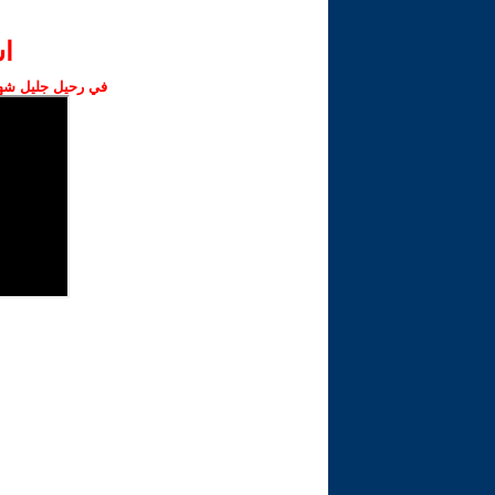
ا‫
في رحيل جليل شهبا