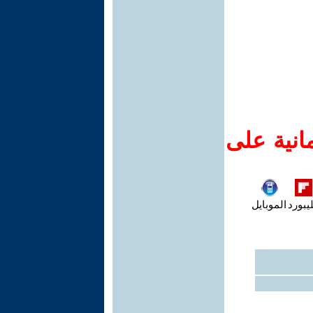
انية على
يبورد
الموبايل