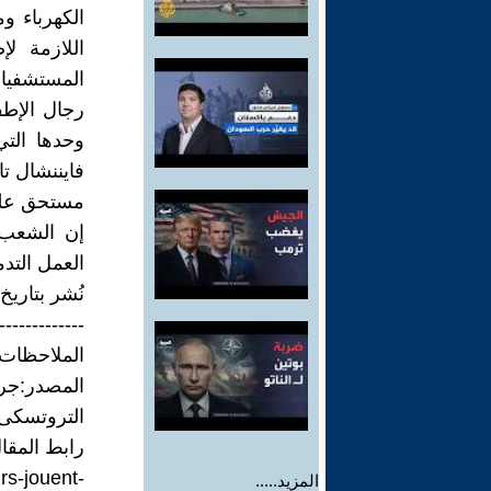
الكهرباء و
اللازمة ل
المستشفيا
رجال الإطف
وحدها الت
مستحق على 
إن الشعب 
العمل التدم
نُشر بتاريخ 1/07/2026
-------------
الملاحظات
المصدر:ج
التروتسكى)
رابط المقا
rs-jouent-
المزيد.....