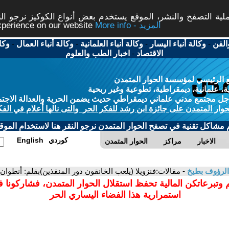
ة التصفح والنشر، الموقع يستخدم بعض أنواع الكوكيز نرجو النق
More info - المزيد
experience on our website
الفن
-
وكالة أنباء اليسار
-
وكالة أنباء العلمانية
-
وكالة أنباء العمال
-
وكا
الاقتصاد
-
اخبار الطب والعلوم
 الرئيسي لمؤسسة الحوار المتمدن
، علمانية، ديمقراطية، تطوعية وغير ربحية
ل مجتمع مدني علماني ديمقراطي حديث يضمن الحرية والعدالة الاجتم
حوار المتمدن على جائزة ابن رشد للفكر الحر والتى نالها أعلام في الفك
م مشاكل تقنية في تصفح الحوار المتمدن نرجو النقر هنا لاستخدام الموقع
كوردي
English
الاخبار
مراكز
الحوار المتمدن
الرؤوف بطيخ
- مقالات:فنزويلا (يلعب الخانقون دور المنقذين)بقلم: أنطوان 
 وتبرعاتكن المالية تحفظ استقلال الحوار المتمدن، فشاركونا 
استمرارية هذا الفضاء اليساري الحر