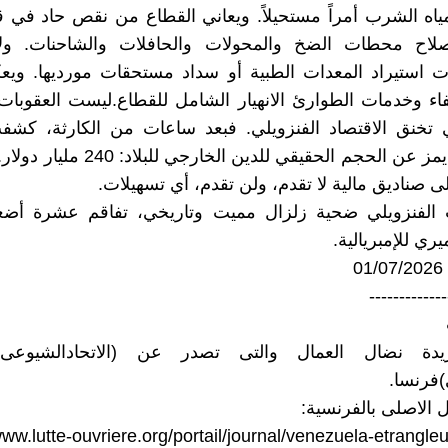
مياه الشرب أمراً مستحيلاً. ويعاني القطاع من نقص حاد في ق
إصلاح محطات الضخ والمحولات والحافلات والشاحنات. ول
ت استيراد المعدات الطبية أو سداد مستحقات مورديها. و
اء وخدمات الطوارئ الانهيار الشامل للقطاع.ليست العقوبات 
ي تخنق الاقتصاد الفنزويلي. فبعد ساعات من الكارثة، كش
فايننشال تايمز عن الحجم الحقيقي للدين الخار
صناديق مالية لا تقدم، ولن تقدم، أي تسهيلات.
الفنزويلي ضحية زلزال مميت وتاريخي، تفاقم عشرة أض
يري للإمبريالية.
0
-------------
ريدة نضال العمال والتى تصدر عن (الاتحادالشيوعى 
فرنسا.
ل الاصلى بالفرنسية:
www.lutte-ouvriere.org/portail/journal/venezuela-etrangleu