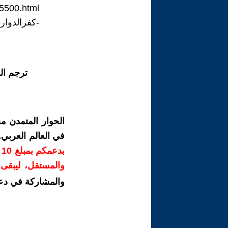
5500.html
-كفرالدوار8يوليو2026.
ترجم ال
الحوار المتمدن م
في العالم العربي
ب
والمستقل، ليبقى ص
والمشاركة في دع