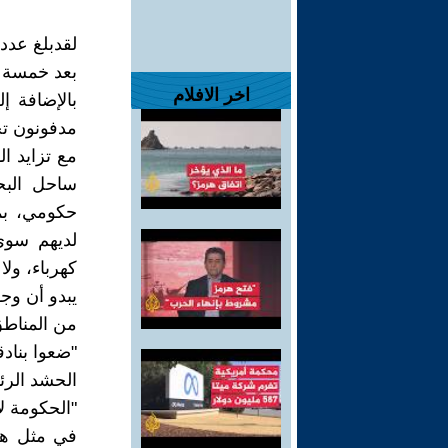
بعد خمسة أيام،
اخر الافلام
مدفونون تحت 60 ألف مبنى انهارت جزئ
مع تزايد ال
ساحل البح
حكومي، بم
لديهم سوى
كهرباء، ول
يبدو أن وجو
من المناطق 
"ضعوا بنادق
الحشد الرئي
"الحكومة لا
في مثل هذه