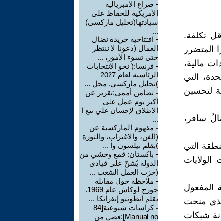
-
صراع الإمبريالية
الأمريكية للحفاظ على
سيادتها(تحليل ماركسى)
...
ل تكلفة.
-
افتتاحية جريدة نضال
العمال (دعونا لا ننتظر
ا المتضرر
حتى تسوء الأمور، ...
ت مالية،
-
فرنسا:( نحو الانتخابات
الرئاسية لعام 2027
حدة، التي
)تحليل ماركسي. مجل ...
صة لتحسين
-
تضامن أممى:تقرير عن
أكبر يوم عمل على
الإطلاق لإحسان علي مع ا
الٌ سافر،
...
-
مفهوم الماركسية عن
(الفن، والاغتراب، والثورة
نطقة التي
)بقلم نيلسون وا ...
-
باكستان: قمع وحشي من
 الولايات
الدولة يُشنّ على قيادى
(حزب العمل الشعب ...
-
ملاحظة حول مقابلة
الاقتصادية المفروضة منذ عام ٢٠١٩ سارية المفعول
جورج لوكاش عام 1969.
بقلم أنطونيو إنفرانكا ...
الذي منحت
-
كراسات شيوعية[84
انة شبكات
Manual no]:فصل من