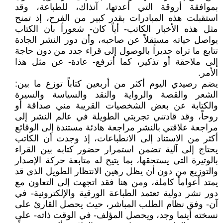
بموافقة أروقة التي أعدتها، آنذاك، للطباعة، وقد
استقبلت هذه المبادرات بقدر كبير من الفرح، إذ تمنح
مثل هذه الأخبار الكاتب- أياً كان- شعوراً بأن الكتاب
يواصل حياته مستقلاً عن صاحبه، وأن دور النشر الجادة
تتابع ما تراه جديراً بالوصول إلى قراء جدد من دون حاجة
إلى ملاحقة أو تذكير، كما أترفع- عادة- عن مثل هذا
الأمر.
يضم رصيدي اليوم أكثر من أربعين كتاباً توزع ما بين:
الشعر والقصة والرواية والنقد والسياسة والسيرة
والكتابة عن بعض الشخصيات القريبة مني صداقة أو
روحاً، وقد قادتني تجربتي الطويلة في عالم النشر إلى
مراجعة علاقتي بالنشر مراجعة هادئة مستندة إلى الوقائع
أكثر من الاستناد إلى الانطباعات، إذ وجدت أن الكاتب
يحتاج إلى آلية تضمن استمرار حضور كتابه بين القراء
بالوتيرة التي يستحقها، بما يتيح له متابعة حركة الإصدار
والتوزيع من دون أن يظل رهين الانتظار الطويل الذي قد
يمتد أعواماً كاملة، ومن هنا فقد اتجهت إلى التعاون مع
دور نشر دولية تعتمد الطباعة الورقية والإلكترونية- في
آن- وفق نظام الطلب المباشر، حيث يحصل القارئ على
نسخته أينما وجد، ويحصل المؤلف- في الوقت ذاته- على