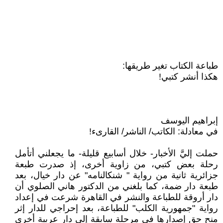
طباعة الكتاب تغير طريقها:
هكذا أنشر كتبي!
إبراهيم اليوسف
في معادلة: الكاتب/ الناشر/ القارىء!
حملت إليَّ الأخبار- خلال أسابيع قليلة- ما يجعلني أتأمل
رحلة بعض كتبي، من زاوية أخرى، إذ صدرت طبعة
جزائرية ثانية من رواية " شنكالنامه" عن دار خيال، بعد
طبعة دار ضمة، كما بلغني من الدكتور هاني الصلوي أن
دار أروقة للطباعة والنشر في القاهرة شرعت في إعداد
رواية "جمهورية الكلب" للطباعة، بعد إحراجي للدار إثر
منح حق إصدارها في مرحلة سابقة إلى دار عربية أخرى