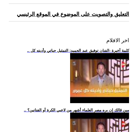
التعليق والتصويت على الموضوع في الموقع الرئيسي
اخر الافلام
.. كلمة أخيرة -الفنان توفيق عبد الحميد: التمثيل حياتي وأديته كل
.. مين قالك إن بره مصر العلماء أشهر من لاعبي الكرة أو الفنانين؟