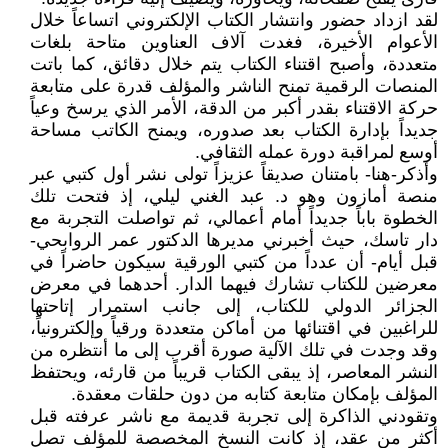
لقد ازداد حضور وانتشار الكتاب الإلكتروني اتساعاً خلال
الأعوام الأخيرة، فغدت آلاف العناوين متاحة بلغات
متعددة، وأصبح اقتناء الكتاب يتم خلال دقائق، كما باتت
المنصات الرقمية تمنح الناشر والمؤلف قدرة على متابعة
حركة الاقتناء بقدر أكبر من الدقة، الأمر الذي يرسخ وعياً
جديداً بإدارة الكتاب بعد صدوره، ويمنح الكاتب مساحة
أوسع لمراقبة دورة عمله الثقافي.
وأذكر-هنا- بامتنان صديقاً عزيزاً تولى نشر أول كتبي عبر
منصة أمازون وهو د. عبد الغني ليلي، إذ فتحت تلك
الخطوة باباً جديداً أمام أعمالي، ثم تواصلت التجربة مع
دار تاسك، حيث أخبرني مديرها الدكتور عمر الروابحي-
قبل أيام- أن عدداً من كتبي الورقية سيكون حاضراً في
معرضين للكتاب تشارك فيهما الدار. أحدهما في معرض
الجزائر الدولي للكتاب، إلى جانب استمرار إتاحتها
للراغبين في اقتنائها من أماكن متعددة ورقياً وإلكترونياً،
وقد وجدت في تلك الآلية صورة أقرب إلى ما أنتظره من
النشر المعاصر، إذ يبقى الكتاب قريباً من قارئه، ويحتفظ
المؤلف بإمكان متابعة كتابه من دون حلقات معقدة.
وتقودني الذاكرة إلى تجربة قديمة مع ناشر عرفته قبل
أكثر من عقد، إذ كانت النسخ المخصصة للمؤلف تصل