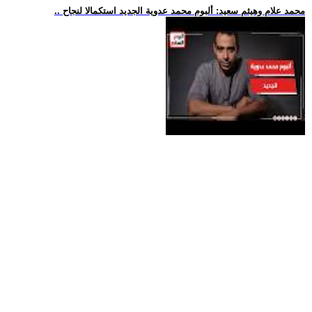
.. محمد علام وهيثم سعيد: ألبوم محمد عدوية الجديد استكمالا لنجاح