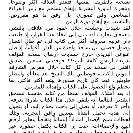
نسخته بالطريقة نفسها، فتغدو العلاقة أكثر وضوحاً،
وتتحرك الدورة النشرية بإيقاع ينسجم مع زمن القراءة
المعاصر، وفق تصوري، بل وفق ما هو مفروض،
بالتناسب مع إيقاع دورة الزمن.
لقد شهدت وعشت، خلال عقود من علاقتي بالنشر،
معمعان تجارب أدت بي إلى اتخاذ هذا القرار، إذ طبعت
دار عربية معروفة أكثر من كتاب لي، ثم طال انتظار
وصول حصتي، بل نسخة واحدة من الدار، أعواماً، إذ ظل
عنواني البريدي خارج حسابات إرسال نسخة المؤلف
بذريعة ارتفاع كلفة البريد!!! فوجدتني أستعين بصديق
اقتنى لي نسخة من كل كتاب خلال معرض الشارقة
الدولي للكتاب، فوصلتني تلك النسخ بعد معاناة وانتظار
طويلين، فيما كان تاريخ صدورها يبتعد أكثر فأكثر، بما
يحطم ولع الحصول على الكتاب وإهدائه للمقربين.
إذ يعد امتلاك المؤلف نسخاً من كتابه مناسبة تستحق
التقدير، لطالما أنه يلتقي خلال هذا الكتاب بقارئ يعرفه،
وآخر لا يعرفه، أو يصل إلى باحث يحتاج إليه، أو يتحول
إلى هدية تحمل امتناناً لصديق رافق التجربة، وتلك
لحظات تمنح الإصدار امتداداً إنسانياً وثقافياً يتجاوز أرقام
البيع والإحصاءات، حيث إن الكتاب يكتمل حضوره عبر
قارئ يفتح صفحاته، ويحاوره، ويضيف إليه قراءة جديدة.