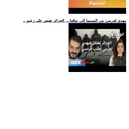
.. مهدي لعريبي: من السينما إلى -مافيا-... الجزائر تقبض على زعيم