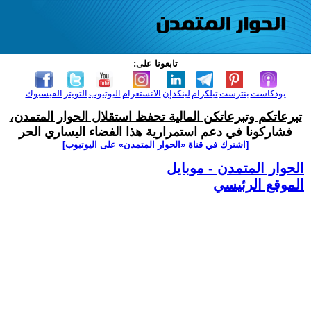
تابعونا على:
بودكاست
بنترست
تيلكرام
لينكدإن
الانستغرام
اليوتيوب
التويتر
الفيسبوك
تبرعاتكم وتبرعاتكن المالية تحفظ استقلال الحوار المتمدن،
فشاركونا في دعم استمرارية هذا الفضاء اليساري الحر
[اشترك في قناة ‫«الحوار المتمدن» على اليوتيوب]
الحوار المتمدن - موبايل
الموقع الرئيسي