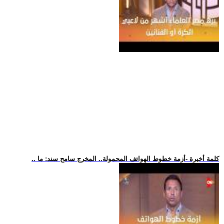
.. كلمة أخيرة -أزمة خطوط الهواتف المحمولة.. المخرج سامح سند: ما