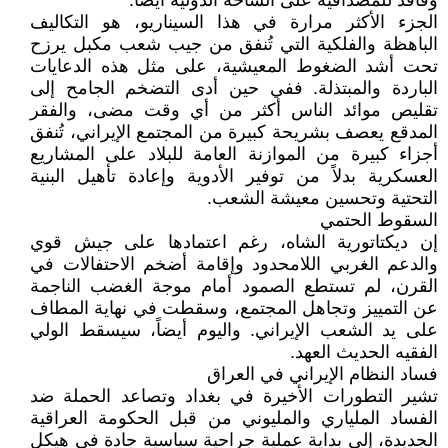
وفاقد للمصداقية على الساحة الدولية أيضاً.
الجزء الأكثر مرارة في هذا السيناريو، هو التكاليف
الباهظة والفلكية التي تُنفق من جيب شعب مكبل يرزح
تحت أشد الضغوط المعيشية، على مثل هذه الدعايات
الباردة والمبتذلة. ففي حين أدى التضخم الجامح إلى
تقليص موائد الناس أكثر من أي وقت مضى، والفقر
المدقع يعصف بشريحة كبيرة من المجتمع الإيراني، تُنفق
أجزاء كبيرة من الموازنة العامة للبلاد على المشاريع
العسكرية بدلاً من توفير الأدوية وإعادة تأهيل البنية
التحتية وتحسين معيشة الشعب.
السقوط الحتمي
إن ديكتاتورية الشاه، رغم اعتمادها على جيش قوي
والدعم الغربي اللامحدود وإقامة أضخم الاحتفالات في
القرن، لم تستطع الصمود أمام موجة الغضب الناجمة
عن التمييز وتجاهل المجتمع، وسقطت في نهاية المطاف
على يد الشعب الإيراني. واليوم أيضاً، سيسقط الولي
الفقيه الحديث العهد.
فساد النظام الإيراني في العراق
تشير التطورات الأخيرة في بغداد وتصاعد الحملة ضد
الفساد الملياري والمليوني من قبل الحكومة العراقية
الجديدة، إلى بداية عملية جراحية سياسية جادة في هيكل