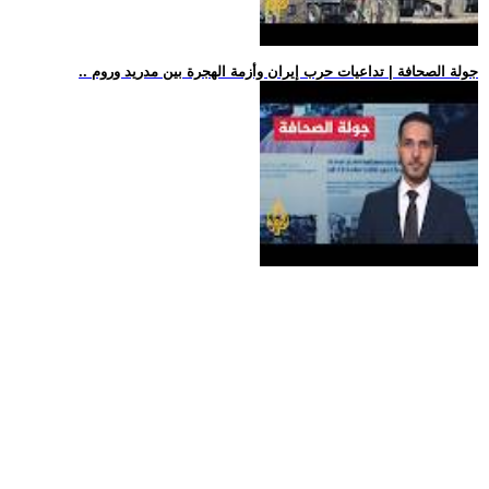
.. جولة الصحافة | تداعيات حرب إيران وأزمة الهجرة بين مدريد وروم