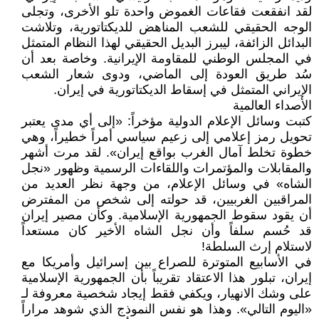
لقد انفقعت فقاعات الغموض واحدة تلو الأخرى، وتجلى
الوجه الحقيقي للشعب المناهض للديكتاتورية، وتلاشت
البدائل الزائفة، ليبرز البديل الحقيقي لهذا النظام المتمثل
في المجلس الوطني للمقاومة الإيرانية. وخاصة بعد أن
سُد طريق العودة إلى الماضي، ودوى شعار الشعب
الإيراني المتمثل في إسقاط الديكتاتورية في إيران.
الأصداء العالمية
كتبت وسائل الإعلام الدولية مؤخراً: «إلى أي مدى يعتبر
تحويل رمز إعلامي إلى زعيم سياسي أمراً خطيراً، وهي
خطوة تخلط آمال الغرب بواقع إيران». لقد مرت أشهر
والمقابلات والمؤتمرات واللقاءات الرسمية وظهور «نجل
الشاه» في وسائل الإعلام، من وجهة نظر العديد من
المراقبين الغربيين، قد حولته إلى شخص من المفترض
أن يقود سقوط الجمهورية الإسلامية. وكأن مصير إيران
قد حُسم سلفاً وأن نجل الشاه الأخير كان مستعداً
لاستلام إرث السلطة!
في الأسابيع المتوترة للصراع بين إسرائيل وأمريكا مع
إيران، تبلور هذا الاعتقاد تقريباً بأن الجمهورية الإسلامية
على وشك الانهيار، ويكفي فقط إيجاد شخصية معروفة لـ
«اليوم التالي». وهذا هو نفس النموذج الذي شوهد مراراً