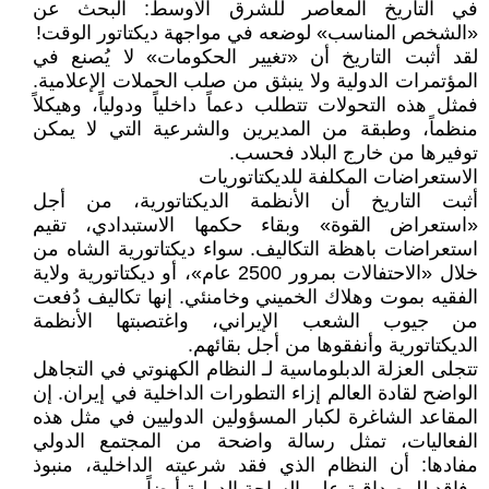
في التاريخ المعاصر للشرق الأوسط: البحث عن
«الشخص المناسب» لوضعه في مواجهة ديكتاتور الوقت!
لقد أثبت التاريخ أن «تغيير الحكومات» لا يُصنع في
المؤتمرات الدولية ولا ينبثق من صلب الحملات الإعلامية.
فمثل هذه التحولات تتطلب دعماً داخلياً ودولياً، وهيكلاً
منظماً، وطبقة من المديرين والشرعية التي لا يمكن
توفيرها من خارج البلاد فحسب.
الاستعراضات المكلفة للديكتاتوريات
أثبت التاريخ أن الأنظمة الديكتاتورية، من أجل
«استعراض القوة» وبقاء حكمها الاستبدادي، تقيم
استعراضات باهظة التكاليف. سواء ديكتاتورية الشاه من
خلال «الاحتفالات بمرور 2500 عام»، أو ديكتاتورية ولاية
الفقيه بموت وهلاك الخميني وخامنئي. إنها تكاليف دُفعت
من جيوب الشعب الإيراني، واغتصبتها الأنظمة
الديكتاتورية وأنفقوها من أجل بقائهم.
تتجلى العزلة الدبلوماسية لـ النظام الكهنوتي في التجاهل
الواضح لقادة العالم إزاء التطورات الداخلية في إيران. إن
المقاعد الشاغرة لكبار المسؤولين الدوليين في مثل هذه
الفعاليات، تمثل رسالة واضحة من المجتمع الدولي
مفادها: أن النظام الذي فقد شرعيته الداخلية، منبوذ