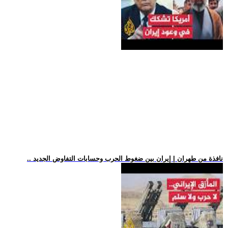
.. نافذة من طهران | إيران بين ضغوط الحرب وحسابات التفاوض الجديد