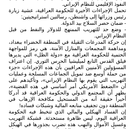
النفوذ الإقليمي للنظام الإيراني.
تحمل الإجراءات الأخيرة للحكومة العراقية، عشية زيارة
رئيس وزرائها إلى واشنطن، رسالتين استراتيجيتين:
- ضمان حصر السلاح بيد الدولة.
- وضع حد للتهريب الممنهج للدولار والنفط من قبل
النظام الإيراني.
إن حركة المدرعات الثقيلة في المنطقة الخضراء ببغداد،
ومداهمة المجمعات والمنازل الآمنة، هي رمز للمواجهة
الحتمية للحكومة العراقية مع «دولة الظل» التي يديرها
فيلق القدس التابع لميليشيا الحرس الثوري. إن اعتراف
المسؤولين الأمنيين العراقيين بأن هذه الإجراءات «جزء
من حملة أوسع ضد تمويل الجماعات المسلحة وعمليات
التهريب التي يقوم بها النظام الإيراني»، وتأكيدهم على
أن «الضغط الأمريكي أمر أساسي في هذه القضية»،
يظهر أن المجتمع الدولي والحكومة العراقية قد أدركا
أخيراً حقيقة أنه من المستحيل مكافحة الإرهاب في
المنطقة دون تجفيف منابعه المالية وشبكات فساده!
إن الفساد الهيكلي والمالي الذي تتخبط فيه الحكومة
العراقية اليوم، ليس ظاهرة مستحدثة. فشبكة التهريب
وغسيل الأموال والنهب هذه تضرب بجذورها في الهيكل