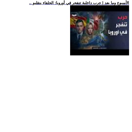
.. الأسبوع وما بعد | حرب داخلية تنفجر في أوروبا: الحلفاء ينقلبو