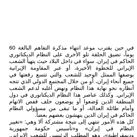
في حين يقترب موعد انتهاء مذكرة التفاهم البالغة 60
يوماً، تضيق الحلقة تلو الأخرى على النظام الديكتاتوري
الحاكم في إيران. سواء في داخل البلاد حيث يتهيأ الشعب
الإيراني للخطوة الأخيرة، أو عبر المقاومة الإيرانية
بوصفها الممثل الوحيد للشعب والتي تتسع رقعتها في
جميع أنحاء إيران، أو من خلال المجتمع الدولي الذي تتجه
أنظاره نحو نهاية هذا النظام ونهض أغلبه لدعم الشعب
الإيراني. وكذلك عناصر هذا النظام الديكتاتوري في دول
المنطقة الذين وُضعوا أو يوضعون خلف قفص الاتهام
وأمام طائلة العدالة، أو ما تبقى من مسؤولي النظام
الحاكم في إيران الذين ينهشون بعضهم بعضاً.
كل هذه الأمور تنتهي إلى نتيجة مشتركة ألا وهي: «تغيير
النظام في إيران» و«تأسيس حكومة جمهورية
وديمقراطية»، وهو المطلب الرئيسي للشعب الإيراني.