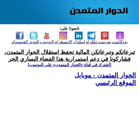
تابعونا على:
بودكاست
بنترست
تيلكرام
لينكدإن
الانستغرام
اليوتيوب
التويتر
الفيسبوك
تبرعاتكم وتبرعاتكن المالية تحفظ استقلال الحوار المتمدن،
فشاركونا في دعم استمرارية هذا الفضاء اليساري الحر
[اشترك في قناة ‫«الحوار المتمدن» على اليوتيوب]
الحوار المتمدن - موبايل
الموقع الرئيسي