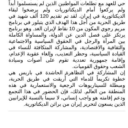
حي للعهد مع تطلعات المواطنين الذين لم يستسلموا أبداً
ولم يركعوا أمام الديكتاتوريات ولم يرضخوا لبقاء
الديكتاتورية في إيران. لقد تم تقديم 120 ألف شهيد في
طريق الحرية من أجل هذا الهدف الذي يتبلور في برنامج
مريم رجوي المكون من 10 نقاط لإيران الغد. وهو برنامج
يرتكز على فصل الدين عن الدولة، والمساواة الكاملة
بين المرأة والرجل في الحقوق السياسية والاجتماعية
والثقافية والاقتصادية، والمشاركة المتكافئة للنساء في
القيادة السياسية، وحظر التعذيب، وإلغاء عقوبة الإعدام،
وإقامة جمهورية تعددية تقوم على أصوات وسيادة
الشعب وحقوق القوميات.
إن المشاركة في التظاهرة الحاشدة في باريس هي
خطوة تكريماً للدماء التي أُريقت في طريق الحرية،
ومبطلة للسيناريوهات الرجعية والاستعمارية في هذه
المنطقة من العالم. لذلك، فإن الحضور في هذا التجمع
ودعم إقامته هو واجب إنساني، لا سيما بالنسبة للإيرانيين
الذين يسعون لتحرير إيران من براثن الديكتاتورية.