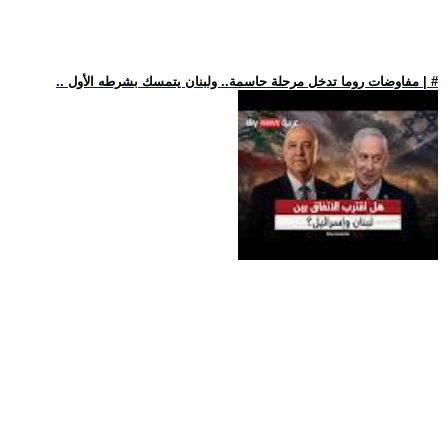
.. مفاوضات روما تدخل مرحلة حاسمة.. ولبنان يتمسك بشرطه الأول | #