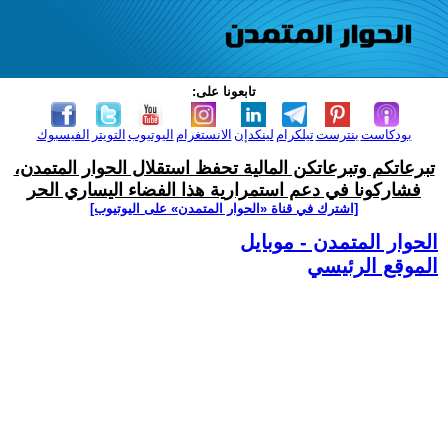
تابعونا على:
بودكاست
بنترست
تيلكرام
لينكدإن
الانستغرام
اليوتيوب
التويتر
الفيسبوك
تبرعاتكم وتبرعاتكن المالية تحفظ استقلال الحوار المتمدن،
فشاركونا في دعم استمرارية هذا الفضاء اليساري الحر
[اشترك في قناة ‫«الحوار المتمدن» على اليوتيوب]
الحوار المتمدن - موبايل
الموقع الرئيسي