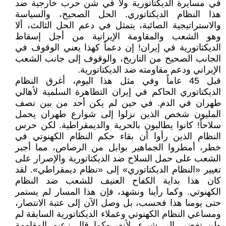
في مسايرة الديكتاتورية ولا في شن حرب خارجية ضد
هذا النظام الديكتاتوري. الحل الصحيح، والسياسة
والاستراتيجية الصائبة، يتمثل في دعم الحل الثالث، ألا
وهو الشعب والمقاومة الإيرانية من أجل إسقاط
الديكتاتورية في إيران! إن دعماً كهذا يعني الوقوف في
الجانب الصحيح من التاريخ، والوقوف إلى جانب الشعب
الإيراني ودعم مقاومته ضد الديكتاتورية.
قبل 45 عاماً وفي مثل هذا اليوم، أغرق النظام
الديكتاتوري الحاكم في إيران التظاهرة السلمية لأهالي
طهران في الدم. في حين لم يكن أحد من بين نصف
المليون شخص الذين نزلوا إلى شوارع طهران يحمل
سلاحاً! كانوا يطالبون بالحرية والديمقراطية. لكن حرس
النظام الذين رأوا أن بقاء حكم النظام الكهنوتي في
خطر، أمطروا الجماهير بوابل من الرصاص، مما أجبر
الشعب على حمل السلاح ضد الديكتاتورية والإصرار على
تغيير «النظام الديكتاتوري» إلى «نظام ديمقراطي». لقد
كان هذا بداية الكفاح العنيف للشعب ضد النظام
الكهنوتي. وكما رأينا ونشهد، فإن هذا المسار لم يستمر
حتى يومنا هذا فحسب، بل وصل الآن إلى عتبة الانتصار،
ومساعي النظام الكهنوتي وعملاء الديكتاتورية السابقة لم
ولن تفضي إلى شيء. لأنه، وكما قال زعيم المقاومة