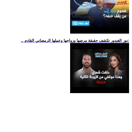
.. نور الغندور تكشف حقيقة مرضها وزواجها وعملها الرمضاني القادم: