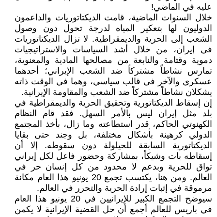
عليه في الماضي!
خلال السنوات الماضية، قامت الديكتاتوريات والداعمون
الدوليون لها بتعكير المياه لدرجة تحول دون وصول
الشعب إلى الحرية والديمقراطية. لا تزال الديكتاتوريات
في إيران، من خلال أشد السياسات والاستراتيجيات
دموية وقتامة والنابعة من مصالحها المادية والمعنوية،
تمارس نشاطاً مشتركاً ضد الشعب الإيراني؛ أحدهما
عسكري والآخر في قالب سياسي، وهما في الوقت ذاته
يشكلان نشاطاً مشتركاً ضد الشعب والمقاومة الإيرانية.
إن إسقاط الديكتاتورية وتحقيق الحرية والديمقراطية في
بلد مثل إيران ليس بالأمر السهل. فقد قام النظام
الكهنوتي الحاكم، قدر استطاعته وما زال، بأخذ المجتمع
الدولي كرهينة بأشكال مختلفة، بل وجند حتى بقايا
الديكتاتورية السابقة للحيلولة دون سقوطه. إلا أن
إسقاطه بات وشيكاً، بمشاركة وحضور فاعل لكل إيراني
تواق للحرية وبدعم لا محدود من كل إنسان حر في
العالم. ومن هنا، يكتسب تجمع 20 يونيو هذا العام مكانة
مرموقة في إثبات إرادة الحرية والتحرر في العالم.
سيوضح التجمع الكبير للإيرانيين في 20 يونيو هذا العام
في باريس للعالم أجمع أن حل القضية الإيرانية لا يكمن