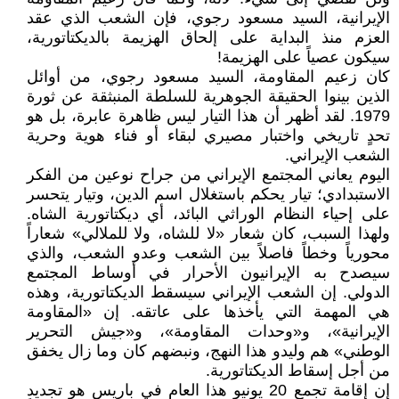
الإيرانية، السيد مسعود رجوي، فإن الشعب الذي عقد
العزم منذ البداية على إلحاق الهزيمة بالديكتاتورية،
سيكون عصياً على الهزيمة!
كان زعيم المقاومة، السيد مسعود رجوي، من أوائل
الذين بينوا الحقيقة الجوهرية للسلطة المنبثقة عن ثورة
1979. لقد أظهر أن هذا التيار ليس ظاهرة عابرة، بل هو
تحدٍ تاريخي واختبار مصيري لبقاء أو فناء هوية وحرية
الشعب الإيراني.
اليوم يعاني المجتمع الإيراني من جراح نوعين من الفكر
الاستبدادي؛ تيار يحكم باستغلال اسم الدين، وتيار يتحسر
على إحياء النظام الوراثي البائد، أي ديكتاتورية الشاه.
ولهذا السبب، كان شعار «لا للشاه، ولا للملالي» شعاراً
محورياً وخطاً فاصلاً بين الشعب وعدو الشعب، والذي
سيصدح به الإيرانيون الأحرار في أوساط المجتمع
الدولي. إن الشعب الإيراني سيسقط الديكتاتورية، وهذه
هي المهمة التي يأخذها على عاتقه. إن «المقاومة
الإيرانية»، و«وحدات المقاومة»، و«جيش التحرير
الوطني» هم وليدو هذا النهج، ونبضهم كان وما زال يخفق
من أجل إسقاط الديكتاتورية.
إن إقامة تجمع 20 يونيو هذا العام في باريس هو تجديد