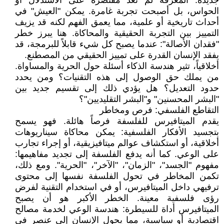
جديدة. المعرفة لم تعد مقتصرة على الاستدلال أو
الحواس، بل أصبحت تجربة غامرة. يمكن "العيش" في
أحداث تاريخية أو علمية، مما يعمق الفهم لكنه قد يزيف
التمييز بين التجربة الحقيقية والمحاكاة. هنا يبرز خطر
"فقدان الأصالة": عندما يصبح كل شيء قابلاً للبرمجة، قد
يفقد الإنسان القدرة على تمييز الحقيقي من المصطنع.
أخلاقياً، تثير هندسة الذكاء أسئلة حول الحرية والمساواة.
من يملك حق الوصول إلى هذه التقنيات؟ ومن يحدد
حدود التعديل؟ هل يؤدي ذلك إلى تقسيم جديد بين
"البشر المحسنين" و"البشر التقليديين"؟
التقاطع الفلسفي: فرص ومخاطر
يقدم الميتافيرس للفلسفة فرصاً هائلة. فهو يسمح
بتجسيد الأفكار الفلسفية: يمكن محاكاة سيناريوهات
أخلاقية، أو استكشاف عوالم ميتافيزيقية، أو إجراء تجارب
على الوعي. كما أنه يدفع الفلسفة إلى تجديد مفاهيمها:
مفهوم "الجسد"، "الزمان"، "الآخر"، "الحرية". ومع ذلك،
تكمن المخاطر في تحول الفلسفة نفسها إلى محتوى
ترفيهي داخل الميتافيرس، أو في استخدام التقنية لفرض
رؤى فلسفية معينة. الخطر الأكبر هو أن يصبح
الميتافيرس أداة للسيطرة: هندسة الوعي لخدمة مصالح
اقتصادية أو سياسية، مما يحول الإنسان إلى عنصر في