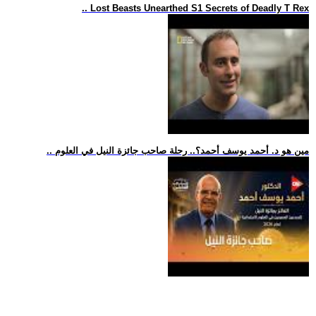
.. Lost Beasts Unearthed S1 Secrets of Deadly T Rex
.. مين هو د. أحمد يوسف أحمد؟.. رحلة صاحب جائزة النيل في العلوم