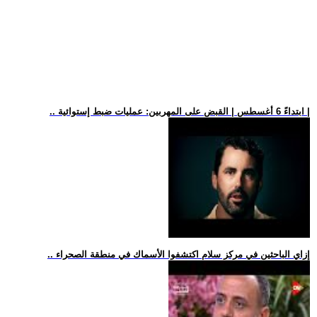
.. ابتداءً 6 أغسطس | القبض على المهربين: عمليات ضبط إستوائية |
.. إزاي الباحثين في مركز سلام اكتشفوا الأسماك في منطقة الصحراء