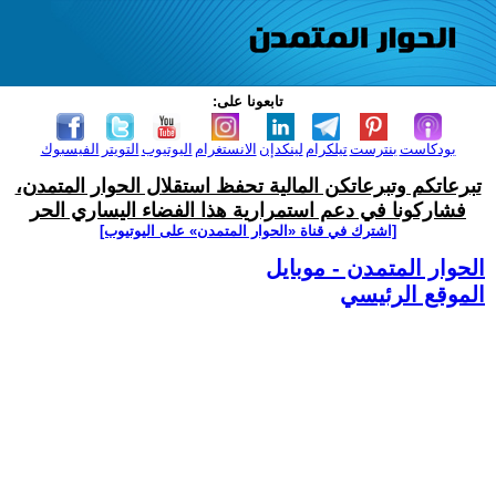
تابعونا على:
بودكاست
بنترست
تيلكرام
لينكدإن
الانستغرام
اليوتيوب
التويتر
الفيسبوك
تبرعاتكم وتبرعاتكن المالية تحفظ استقلال الحوار المتمدن،
فشاركونا في دعم استمرارية هذا الفضاء اليساري الحر
[اشترك في قناة ‫«الحوار المتمدن» على اليوتيوب]
الحوار المتمدن - موبايل
الموقع الرئيسي