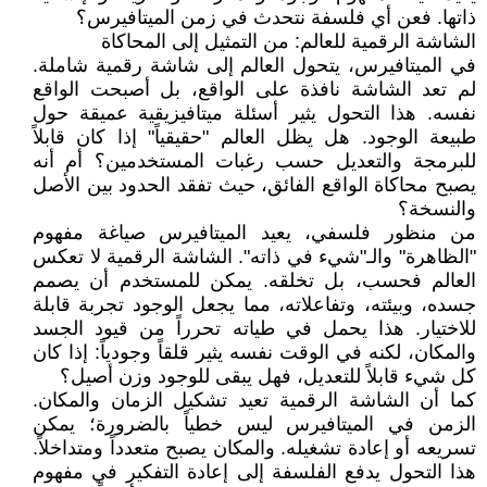
ذاتها. فعن أي فلسفة نتحدث في زمن الميتافيرس؟
الشاشة الرقمية للعالم: من التمثيل إلى المحاكاة
في الميتافيرس، يتحول العالم إلى شاشة رقمية شاملة.
لم تعد الشاشة نافذة على الواقع، بل أصبحت الواقع
نفسه. هذا التحول يثير أسئلة ميتافيزيقية عميقة حول
طبيعة الوجود. هل يظل العالم "حقيقياً" إذا كان قابلاً
للبرمجة والتعديل حسب رغبات المستخدمين؟ أم أنه
يصبح محاكاة الواقع الفائق، حيث تفقد الحدود بين الأصل
والنسخة؟
من منظور فلسفي، يعيد الميتافيرس صياغة مفهوم
"الظاهرة" والـ"شيء في ذاته". الشاشة الرقمية لا تعكس
العالم فحسب، بل تخلقه. يمكن للمستخدم أن يصمم
جسده، وبيئته، وتفاعلاته، مما يجعل الوجود تجربة قابلة
للاختيار. هذا يحمل في طياته تحرراً من قيود الجسد
والمكان، لكنه في الوقت نفسه يثير قلقاً وجودياً: إذا كان
كل شيء قابلاً للتعديل، فهل يبقى للوجود وزن أصيل؟
كما أن الشاشة الرقمية تعيد تشكيل الزمان والمكان.
الزمن في الميتافيرس ليس خطياً بالضرورة؛ يمكن
تسريعه أو إعادة تشغيله. والمكان يصبح متعدداً ومتداخلاً.
هذا التحول يدفع الفلسفة إلى إعادة التفكير في مفهوم