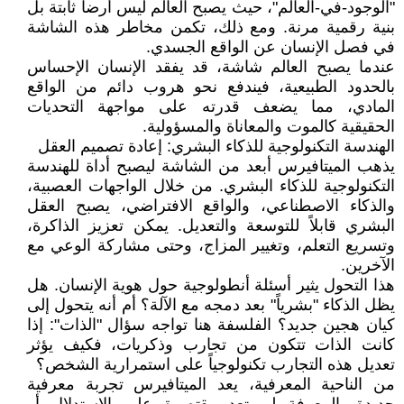
"الوجود-في-العالم"، حيث يصبح العالم ليس أرضاً ثابتة بل
بنية رقمية مرنة. ومع ذلك، تكمن مخاطر هذه الشاشة
في فصل الإنسان عن الواقع الجسدي.
عندما يصبح العالم شاشة، قد يفقد الإنسان الإحساس
بالحدود الطبيعية، فيندفع نحو هروب دائم من الواقع
المادي، مما يضعف قدرته على مواجهة التحديات
الحقيقية كالموت والمعاناة والمسؤولية.
الهندسة التكنولوجية للذكاء البشري: إعادة تصميم العقل
يذهب الميتافيرس أبعد من الشاشة ليصبح أداة للهندسة
التكنولوجية للذكاء البشري. من خلال الواجهات العصبية،
والذكاء الاصطناعي، والواقع الافتراضي، يصبح العقل
البشري قابلاً للتوسعة والتعديل. يمكن تعزيز الذاكرة،
وتسريع التعلم، وتغيير المزاج، وحتى مشاركة الوعي مع
الآخرين.
هذا التحول يثير أسئلة أنطولوجية حول هوية الإنسان. هل
يظل الذكاء "بشرياً" بعد دمجه مع الآلة؟ أم أنه يتحول إلى
كيان هجين جديد؟ الفلسفة هنا تواجه سؤال "الذات": إذا
كانت الذات تتكون من تجارب وذكريات، فكيف يؤثر
تعديل هذه التجارب تكنولوجياً على استمرارية الشخص؟
من الناحية المعرفية، يعد الميتافيرس تجربة معرفية