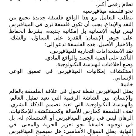
نظام رقمي أكبر.
نحو فلسفة ميتافيرسية
يتطلب التعامل مع هذا الواقع فلسفة جديدة تجمع بين
النقد والإبداع. يجب أن تكون فلسفة ترى في الميتافيرس
ليس نهاية الإنسانية بل إمكانية جديدة، بشرط الحفاظ
على جوهر الإنسان: القدرة على التساؤل، والشك،
والاختيار الأصيل. هذه الفلسفة تدعو إلى:
نقد الاستخدامات التجارية للميتافيرس.
التأكيد على أهمية الجسد والواقع المادي.
وضع أخلاقيات للهندسة التكنولوجية.
استكشاف إمكانيات الميتافيرس في تعميق الوعي
الإنساني.
خاتمة
يمثل الميتافيرس نقطة تحول في علاقة الفلسفة بالعالم
والإنسان. بين الشاشة الرقمية التي تعيد تمثيل العالم،
والهندسة التكنولوجية التي تعيد تصميم الذكاء البشري،
تقف الفلسفة كحارس للأصالة وكمستكشف للإمكانيات.
الرهان ليس في رفض الميتافيرس أو الاستسلام له، بل
في توجيهه فلسفياً نحو تعزيز الحرية والمعنى. في
النهاية، يظل السؤال الأساسي: هل سيصبح الميتافيرس