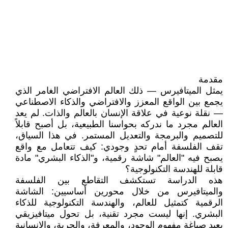
مقدمة
يمثل الميتافيرس — ذلك العالم الافتراضي الغامر الذي
يجمع بين الواقع المعزز والافتراضي والذكاء الاصطناعي
— نقلة نوعية في علاقة الإنسان بالعالم والذات. لم يعد
العالم مجرد ما ندركه بحواسنا الطبيعية، بل أصبح قابلاً
للتصميم والبرمجة والتعديل المستمر. في هذا السياق،
تقف الفلسفة أمام تحدٍ وجودي: كيف تتعامل مع واقع
يصبح فيه "العالم" شاشة رقمية، و"الذكاء البشري" مادة
قابلة للهندسة التكنولوجية؟
هذه الدراسة تستكشف التقاطع بين الفلسفة
والميتافيرس من خلال محورين أساسيين: الشاشة
الرقمية كتمثيل للعالم، والهندسة التكنولوجية للذكاء
البشري. إنها ليست مجرد تقنية، بل تحول ميتافيزيقي
يعيد صياغة مفهوم الوجود، والمعرفة، والحرية، والإنسانية