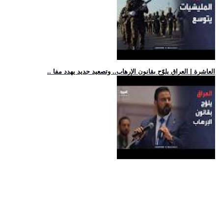
.. العاشرة | العراق يلوّح بقانون الإرهاب.. وتصعيد جديد يهدد مفا