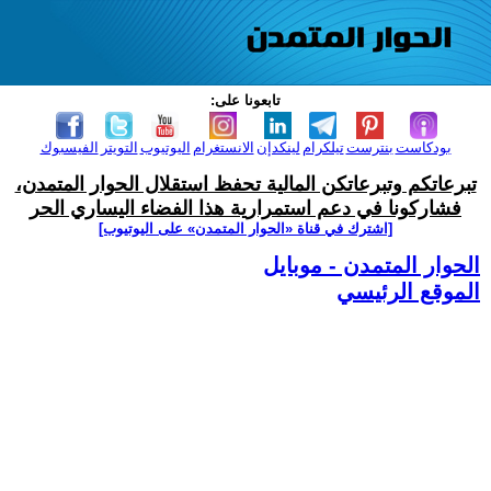
تابعونا على:
بودكاست
بنترست
تيلكرام
لينكدإن
الانستغرام
اليوتيوب
التويتر
الفيسبوك
تبرعاتكم وتبرعاتكن المالية تحفظ استقلال الحوار المتمدن،
فشاركونا في دعم استمرارية هذا الفضاء اليساري الحر
[اشترك في قناة ‫«الحوار المتمدن» على اليوتيوب]
الحوار المتمدن - موبايل
الموقع الرئيسي