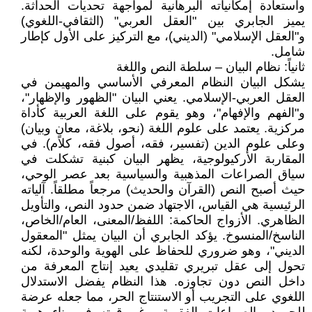
واستعادة إمكانياته البرهانية لمواجهة تحديات الحداثة.
يميز الجابري بين "العقل العربي" (الثقافي-اللغوي)
و"العقل الإسلامي" (الديني)، مع التركيز على الأول كإطار
شامل.
ثانياً: نظام البيان – سلطة النص واللغة
يشكل البيان النظام المعرفي الأساسي والمهيمن في
العقل العربي-الإسلامي. يعني البيان "الظهور والإظهار"،
و"الفهم والإفهام"، وهو يقوم على اللغة العربية كأداة
مركزية. يعتمد على علوم اللغة (نحو، بلاغة، معانٍ وبيان)
وعلى علوم الدين (تفسير، فقه، أصول فقه، كلام). في
المقاربة الأركيولوجية، يظهر البيان كبنية تشكلت في
سياق الصراعات المذهبية والسياسية بعد عصر الوحي،
حيث أصبح النص (القرآن والحديث) مرجعاً مطلقاً. آلياته
الرئيسية هي القياس، الاجتهاد ضمن حدود النص، والتأويل
الظاهري. الأزواج الحاكمة: اللفظ/المعنى، العام/الخاص،
الناسخ/المنسوخ. يؤكد الجابري أن البيان يمثل "المعقول
الديني"، وهو ضروري للحفاظ على الهوية والوحدة، لكنه
تحول إلى عقل تبريري تقليدي يعيد إنتاج المعرفة من
داخل النص دون تجاوزه. هذا النظام يفضل الاستدلال
اللغوي على التجريب أو الاستنتاج الحر، مما جعله عرضة