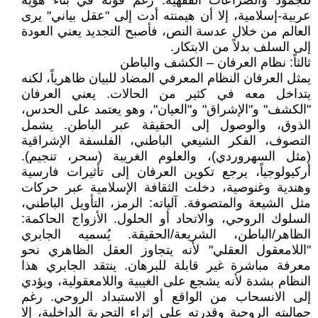
للجمود والصراعات الفقهية. رغم قوته في بناء هوية
عربية-إسلامية، إلا أن هيمنته أدت إلى "عقل بياني" يرى
العالم من خلال عدسة النص، فأصبح التجديد يعني العودة
إلى السلف بدلاً من الابتكار.
ثالثاً: نظام العرفان – الكشف والباطن
يمثل العرفان النظام المعرفي المضاد للبيان ظاهرياً، لكنه
يتداخل معه في كثير من الحالات. يعني العرفان
"الكشف" و"الإشراق" و"العيان"، وهو يعتمد على الحدس،
الذوق، والوصول إلى الحقيقة عبر الباطن. يشمل
التصوف، الفكر الشيعي الباطني، الفلسفة الإشراقية
(مثل السهروردي)، والعلوم الغريبة (سحر، تنجيم).
أركيولوجياً، يرجع تكوين العرفان إلى تأثيرات فارسية
وهندية وغنوصية، دخلت الثقافة الإسلامية عبر حركات
مثل الشيعة والمتصوفة. آلياته: الرمز، التأويل الباطني،
السلوك الروحي، والاتحاد أو الحلول. الأزواج الحاكمة:
الظاهر/الباطن، الشريعة/الحقيقة. يُسميه الجابري
"اللامعقول العقلي" لأنه يتجاوز العقل الظاهري نحو
معرفة مباشرة غير قابلة للبرهان. ينتقد الجابري هذا
النظام بشدة لأنه يشجع على الغيبية واللامعقولية، ويؤدي
إلى الانسحاب من الواقع أو الاستبداد الروحي. رغم
جماليته الروحية وقدرته على إثراء التجربة الداخلية، إلا