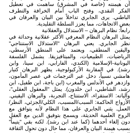
أن هيمنته (خاصة في المشرق) ساهمت في تعطيل
الفكر النقدي، وفتح الباب أمام الخرافة والتطرف
الباطني. يرى الجابري تداخلاً بين البيان والعرفان في
بعض الاتجاهات، مما يعزز السلطة التقليدية.
رابعاً: نظام البرهان – الاستدلال والعقلانية
يمثل البرهان النظام المعرفي الأكثر عقلانية وحداثة في
نظر الجابري. يعني البرهان "الاستدلال الاستنتاجي"
واليقين المنطقي، ويعتمد على المنطق الأرسطي،
الرياضيات، الطبيعيات، والميتافيزيقا. يشمل الفلسفة
اليونانية-الإسلامية (الكندي، الفارابي، ابن سينا، وابن
رشد). في المقاربة الأركيولوجية، يظهر البرهان كتيار
هامشي نسبياً، دخل عبر الترجمات في عصر المأمون،
وازدهر في الأندلس والمغرب (ابن باجة، ابن طفيل، ابن
رشد، الشاطبي، ابن خلدون). يمثل "المعقول العقلي"،
وآلياته: الاستقراء، الاستنتاج، التجربة، والبرهان اليقيني.
الأزواج الحاكمة: السبب/المسبب، الكلي/الجزئي، النظر/
العمل. يثني الجابري على هذا النظام لأنه يتوافق مع
الروح العلمية الحديثة، ويسمح بتوفيق الدين مع العقل
دون إلغاء أحدهما (كما عند ابن رشد). لكنه بقي "يتيماً"
بسبب هيمنة البيان والعرفان، مما حال دون تحول الثقافة