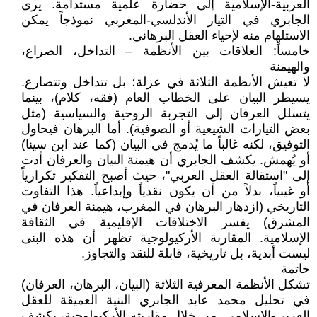
العربية-الإسلامية إلى حضارة علمية مستدامة. يرى
الجابري في التيار الأندلسي-المغربي نموذجاً يمكن
الاستلهام منه لإحياء العقل البرهاني.
خامساً: العلاقات بين الأنظمة – التداخل، الصراع،
والهيمنة
لا تعيش الأنظمة الثلاثة في عزلة؛ بل تتداخل وتتصارع.
يسيطر البيان على الخطاب العام (فقه، كلام)، بينما
يتسلل العرفان إلى التجربة الروحية والسياسية (مثل
بعض التيارات الشيعية أو الصوفية). أما البرهان فيحاول
التوفيق، لكنه غالباً ما يُدمج في البيان (كما عند ابن سينا)
أو يُهمش. يكشف الجابري أن هيمنة البيان والعرفان أدت
إلى "استقالة العقل العربي"، حيث أصبح التفكير تكرارياً
أو غيبياً، بدلاً من أن يكون نقدياً وإبداعياً. هذا التفاوت
التاريخي (ازدهار البرهان في المغرب، هيمنة العرفان في
المشرق) يفسر الاختلافات الإقليمية في الثقافة
الإسلامية. المقاربة الأركيولوجية تظهر أن هذه البنى
ليست أبدية، بل تاريخية، قابلة للنقد والتجاوز.
خاتمة
تشكل الأنظمة المعرفية الثلاثة (البيان، البرهان، العرفان)
في تحليل محمد عابد الجابري البنية العميقة للعقل
العربي-الإسلامي. من خلال مقاربته الأركيولوجية، يكشف