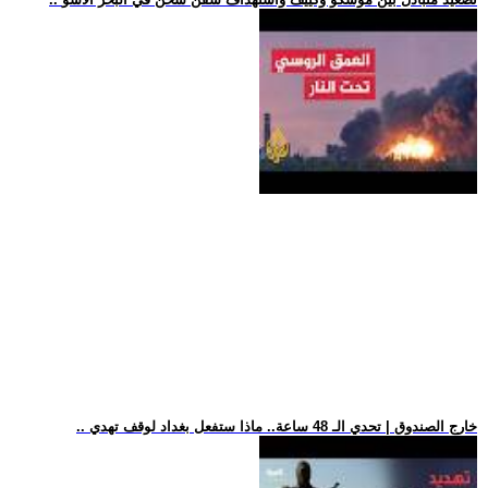
.. خارج الصندوق | تحدي الـ 48 ساعة.. ماذا ستفعل بغداد لوقف تهدي