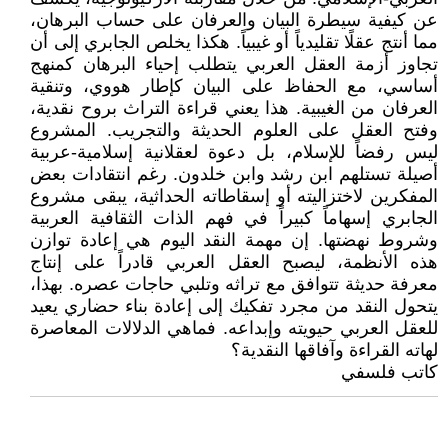
عن كيفية سيطرة البيان والعرفان على حساب البرهان،
مما أنتج عقلًا تقليدياً أو غيبياً. هكذا يخلص الجابري إلى أن
تجاوز أزمة العقل العربي يتطلب إحياء البرهان كمنهج
أساسي، مع الحفاظ على البيان كإطار هووي، وتنقية
العرفان من الغيبية. هذا يعني قراءة التراث بروح نقدية،
وفتح العقل على العلوم الحديثة والتجريب. المشروع
ليس رفضاً للإسلام، بل دعوة لعقلانية إسلامية-عربية
أصيلة تستلهم ابن رشد وابن خلدون. رغم انتقادات بعض
المفكرين لاختزاليته أو إسقاطاته الحداثية، يبقى مشروع
الجابري إسهاماً كبيراً في فهم الذات الثقافية العربية
وشروط نهضتها. إن مهمة النقد اليوم هي إعادة توازن
هذه الأنظمة، ليصبح العقل العربي قادراً على إنتاج
معرفة حديثة تتوافق مع تراثه وتلبي حاجات عصره. بهذا،
يتحول النقد من مجرد تفكيك إلى إعادة بناء حضاري يعيد
للعقل العربي حيويته وإبداعه. فماهي الدلالات المعاصرة
لهاته القراءة وآفاقها النقدية؟
كاتب فلسفي