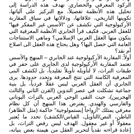
الركود المعرفي والحضاري. تهدف هذه الدراسة إلى
تحليل هذه الأنظمة تفصيلاً، مع التركيز على آلياتها،
تكوينها التاريخي، علاقاتها، ودلالاتها في سياق المقاربة
الأركيولوجية التي تكشف عن "الأسس غير المفكر فيها"
للعقل العربي. فكيف قرأ الجابري الأنظمة المعرفية التي
يتكون منها العقل العربي الإسلامي؟ وماهي الاستنتاجات
العامة التي خصل اليها؟ وهل يحتاج هذه العقل الى اصلاح
أم نقد؟
أولاً: المقاربة الأركيولوجية عند الجابري – المنهج والأسس
تعتمد المقاربة الأركيولوجية لدى الجابري على حفر في
طبقات التراث، لا لتأويله تأويلاً تقليدياً، بل لكشف البنى
المعرفية الكامنة التي تنتج المعرفة وتحدد حدودها. يرى
الجابري أن العقل العربي ليس عقلًا فردياً، بل بنية
جماعية تشكلت في عصر التدوين (القرن الثاني والثالث
الهجريين)، حيث التقى الوحي العربي بالتراث اليوناني
والفارسي والهندي. يفترض هذا المنهج أن كل نظام
معرفي يمتلك "أزواجاً إبستمولوجية" حاكمة (مثل الظاهر/
الباطن، النص/التأويل، القياس/الكشف) تحدد ما يُعتبر
معقولاً أو غير معقول. الهدف ليس رفض التراث، بل
إعادة قراءته نقدياً لتحرير العقل من هيمنة بعض بنياته،