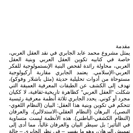
مقدمة
يمثل مشروع محمد عابد الجابري في نقد العقل العربي،
خاصة في كتابيه تكوين العقل العربي وبنية العقل
العربي، محاولة رائدة لفحص البنية الإبستمولوجية للفكر
العربي-الإسلامي. يعتمد الجابري مقاربة أركيولوجية
مستوحاة من أدوات تحليلية حديثة (مثل باشلار وفوكو)،
تهدف إلى الكشف عن الطبقات المعرفية العميقة التي
شكلت "العقل العربي" كظاهرة تاريخية-ثقافية، لا ككيان
مجرد أو كوني. يحدد الجابري ثلاثة أنظمة معرفية رئيسية
تتحكم في تكوين وبنية هذا العقل: البيان (النظام اللغوي-
النصي)، البرهان (النظام العقلي-الاستدلالي)، والعرفان
(النظام الكشفي-الباطني). هذه الأنظمة ليست متساوية
في التأثير؛ بل سيطر البيان والعرفان غالباً، مما أدى إلى
تهميش البرهان، وهو ما يفسر – في نظر الجابري – حالة