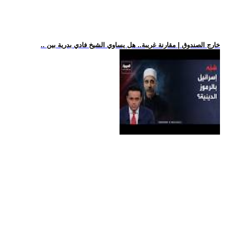
.. خارج الصندوق | مقارنة غريبة.. هل يساوي الشيخ فادي بدرية بين