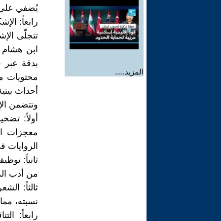
يُضفي على ه
رابعاً: الإ
تتجلّى الإ
ابن هشام ن
بدقة عبر 
المزيد.....
محتويات مه
أحداث بيتية
وتتضمن الإ
أولاً: تضخ
معجزات ال
الروايات ف
ثانياً: توظ
من أدب الرو
ثالثاً: ال
نسبته، مما
رابعاً: ال