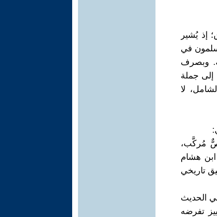
 إذ يُشير
مسلمون في
إسلامية. وبصرف
 إلى جملة
شامل، لا
:
 مُركَّب،
ابن هشام
يق تاريخي
خي الحديث
ييز تفرضه