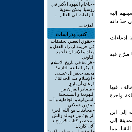
-
حاخام اليهود الأكبر في
روسيا: يمكن تسوية
قهم إليه
النزاعات في العالم ...
 حدّ ذاته
المزيد.....
كتب ودراسات
ة ادعاءات
-
حقوق العصر. تحقيقات
في جريمة ازدراء العقل و
معاداة الإنسان / أحمد
 صرّح فيه
التاوتي
-
قراءة في تاريخ الاسلام
المبكر الطبعة الثانية /
محمد جعفر ال عيسى
-
الإسلام ضد الحداثة /
فرغان أزيهاري
خالف فيها
-
مصادر القرآن من
اليهودية و المسيحية
اغة واحدة
السريانية و الجاهلية و أ ...
/ مؤمن عقلاني
-
محادثات مع الله الجزء
 إلى ابن
الرابع / نيل دونالد والش
مدينة إلى
-
مختصر كتاب الأرواح /
آلان كاردك
لتقيا، مما
-
الفقيه لي نتسناو براكتو /