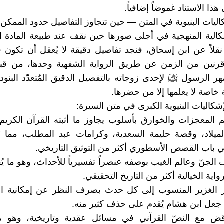
ذا الاستناد غموضاً إضافياً.
شكاليات البنيوية في المتن — حين تتجاوز التفاصيل حدود الممكن تا
شكالية المنهجية في أجلى صورها حين نقف عند طبيعة المادة ال
قلاً عن ابن إسحاق، فنجد تفاصيل دقيقة لا يُعقل أن تكون
قرنين من الزمن عن طريق الرواية الشفهية وحدها، من ق
ر الرسول ﷺ لإحدى زوجاته بالتفصيل الدقيق المُتعدّد البنود
 خاصة لا يعلمها إلا من حضرها.
شكاليات البنيوية الكبرى في متن السيرة:
يم المعجزات والخوارق بأسلوب يجاوز ما أثبته القرآن الكريم
ميلاد، وقصة حليمة السعدية، وكرامات عبد المطلب، مما ي
ي باب القصص الأسطوري أكثر من التوثيق التاريخي.
يف الجنّ وعالم الغيب بوصفه عنصراً تفسيرياً للأحداث، وهو ما يُ
اية الخيالية أكثر من التاريخ التحقيقي.
شعر الغزير المنسوب إلى كل حدث بصرف النظر عن إمكانية ا
 جعل ابن هشام يُقدم على حذف كثير منه.
تناقض مع النصّ القرآني في مسائل عقدية وتاريخية، وهو م