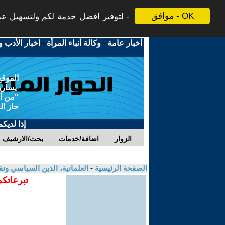
موافق - OK
لتوفير افضل خدمة لكم ولتسهيل عملي
أخبار عامة
-
وكالة أنباء المرأة
-
اخبار الأدب و
الموقع
يسارية
"من أج
حاز ال
إذا لديك
الزوار
اضافة/خدمات
بحث/الارشيف
الصفحة الرئيسية
-
العلمانية، الدين السياسي ونق
تبرعاتكم