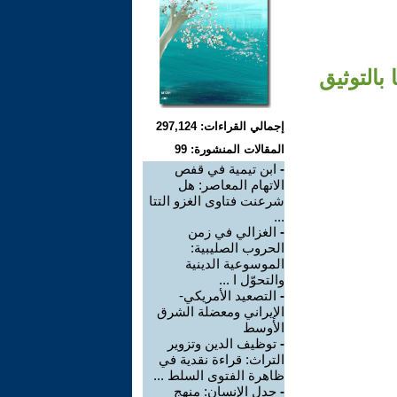
بالتوثيق
إجمالي القراءات: 297,124
المقالات المنشورة: 99
-
ابن تيمية في قفص
الاتهام المعاصر: هل
شرعنت فتاوى الغزو التتا
...
-
الغزالي في زمن
الحروب الصليبية:
الموسوعية الدينية
والتحوّل ا ...
-
التصعيد الأمريكي-
الإيراني ومعضلة الشرق
الأوسط
-
توظيف الدين وتزوير
التراث: قراءة نقدية في
ظاهرة الفتوى السلط ...
-
جدل الإنسان: منهج