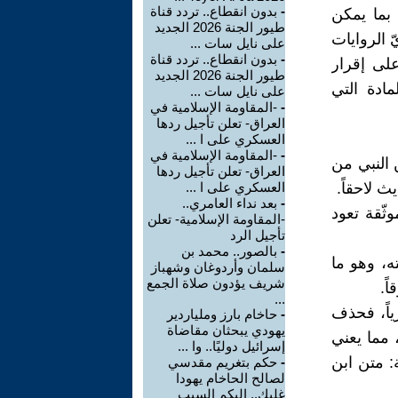
-
بدون انقطاع.. تردد قناة
بما يمكن
طيور الجنة 2026 الجديد
 الروايات
على نايل سات ...
-
بدون انقطاع.. تردد قناة
على إقرار
طيور الجنة 2026 الجديد
ادة التي
على نايل سات ...
-
-المقاومة الإسلامية في
العراق- تعلن تأجيل ردها
العسكري على ا ...
-
-المقاومة الإسلامية في
 النبي من
العراق- تعلن تأجيل ردها
 لاحقاً.
العسكري على ا ...
-
بعد نداء العامري..
ثّقة تعود
-المقاومة الإسلامية- تعلن
تأجيل الرد
-
بالصور.. محمد بن
ه، وهو ما
سلمان وأردوغان وشهباز
شريف يؤدون صلاة الجمع
ً.
...
 جوهرياً، فحذف
-
حاخام بارز وملياردير
يهودي يبحثان مقاضاة
 مما يعني
إسرائيل دوليًا.. وا ...
ة: متن ابن
-
حكم بتغريم مقدسي
لصالح الحاخام يهودا
غليك.. إليكم السبب