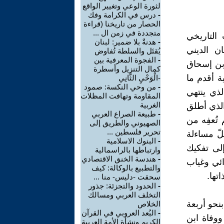
لثورة الوعي وتغيير الواقع
-
درس في الكرامة وفك
الحصار من تاريخنا (قراءة
متجددة في زمن ال ...
 التاريخي
-
هدنةٌ بلا ضمير: لبنان
ن الديني
يُقتَل والسلطة تُفاوض
-
الفجوة المعرفية بين
بن إسحاق
كمال التنزيل وأسطرة
داقية أقدم ما
-الْوَحْيِ الثَّانِي
-
من وحي النكسة: صمود
ذي ينتهي
المقاومة وتهافت المظلات
الغربية
الذي أطلق
-
طبيعة الصراع العربي
تُعفِه من
الصهيوني والطريق إلى
تحرير فلسطين ​ ...
ّ مساءلة
-
البنوك الاسلامية
إلى تفكيك
وارتباطها بالراسمالية
-
هندسة الخنق الاقتصادي
ائي وغياب
والتطبيع بالوكالة: كيف
تها.
سحقت -دليس- منا ...
-
الحدود والتجزئة: جذور
التخلف العربي ومسالك
وفاة النبي ﷺ بنحو أربعة
الخلاص
-
البُعد العروبي في القرآن
ي ببغداد عام 151هـ. وإذا أخذنا وفاة النبي ﷺ (11هـ) ووفاة ابن
الكريم ونشأة الأمة العربية