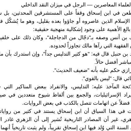
 العلماء المعاصرين — الرجل في ميزان النقد الداخلي
طعن في ابن إسحاق وقفاً على المستشرقين المحدثين، بل سب
الإسلام الذين عاصروه أو جاؤوا بعده بقليل، وهو ما يُشكّل في
اً بالغ الأهمية على وجود إشكالية منهجية حقيقية:
ك بن أنس وصفه بـ"دجّال من الدجاجلة"، وكان ذلك على خلفي
لفقهية التي رآها مالك تجاوزاً لحدوده.
 بن حنبل قال فيه: "هو كثير التدليس جداً"، وإن استدرك بأن ما
باشر أفضل حالاً.
لرازي حكم عليه بأنه "ضعيف الحديث".
ائي قال: "ليس بالقوي".
حة المآخذ عليه: التدليس، والانفراد ببعض المناكير التي 
يراد الإسرائيليات، والجمع بين ألفاظ شيوخ متعددين في صي
 فضلاً عن اتهامات تتصل بالكذب في بعض الروايات.
ت في هذا السياق أن ابن إسحاق يستند في كثير من رواياته
ي، غير أن المصادر التاريخية تُشير إلى أن الزهري غادر ال
نة التي وُلد فيها ابن إسحاق تقريباً، ولم يثبت تاريخياً أنهما ا