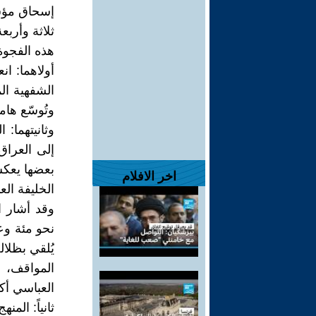
إسحاق مؤشرا
ثلاثة وأربع
هذه الفجوة 
أولاهما: ا
الشفهية ال
وتُوسّع هام
وثانيتهما:
إلى العراق 
بعضها يعكس
اخر الافلام
الخليفة الع
وقد أشار ا
نحو مئة وع
يُلقي بظلا
المواقف، ل
العباسي أكث
ثانياً: الم