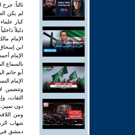
ثالثاً: جرح
لم يكن ال
كبار علماء 
دليلاً داخلي
الإمام مال
ابن إسحاق ا
الإمام أحمد
بالسماع الم
أبو حاتم ا
الإمام النس
وتتضمن لائ
الثقات، وإ
دون تمييز،
ومن اللاف
شهاب الزهر
دمشق في الس