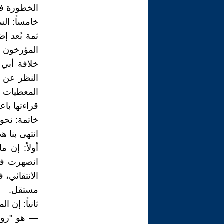
الخطورة في
خامساً: ال
ثمة بُعد إ
المؤرخون إ
النظر عن ت
المعطيات 
قراءتها باع
خاتمة: نحو
انتهى بنا ه
أولاً: إن م
انصهرت فيه
الانتقائي،
مستقل.
ثانياً: إن 
— هو "رواي