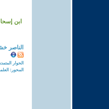
ابن إسحاق
الناصر خش
الحوار المتمدن-العدد: 8738 - 26
المحور: العلما