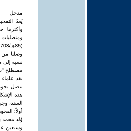
مدخل
يُعدّ التم
وأكثرها ح
ومتطلبات ا
وصلنا من ت
نسبه إلى م
مصطلح "سير
نقد علماء
تتصل بجوهر
هذه الإشكال
السند، وجرح
أولاً: الفج