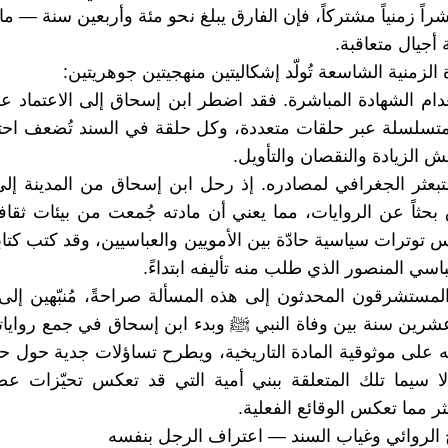
ً زمنياً مشتركاً، فإن الفارق يبلغ نحو مئة وأربعين سنة — ما 
ة أجيال متعاقبة.
الزمنية الشاسعة تُولّد إشكاليتين منهجيتين جوهريتين:
نعدام الشهادة المباشرة. فقد اضطر ابن إسحاق إلى الاعتماد عل
متسلسلة عبر حلقات متعددة، وكل حلقة في السند تُضعف احت
ش الزيادة والنقصان والتأويل.
 التبعثر الجغرافي لمصادره. إذ رحل ابن إسحاق من المدينة إ
بحثاً عن الروايات، مما يعني أن مادته جُمعت من بيئات ثقافية
 توترات سياسية حادّة بين الأمويين والعباسيين، وقد كتب كتا
باسي المنصور الذي طلب منه تأليفه ابتداءً.
لمستشرقون المحدثون إلى هذه المسألة صراحةً، مُنبّهين إل
شرين سنة بين وفاة النبي ﷺ وبدء ابن إسحاق في جمع روايات
له على موثوقية المادة التاريخية، ويطرح تساؤلات جدية حول ح
ا سيما تلك المتعلقة ببني أمية التي قد تعكس تحيّزات عص
ر مما تعكس الوقائع الفعلية.
نهج الروائي وغياب السند — اعتراف الرجل بنفسه