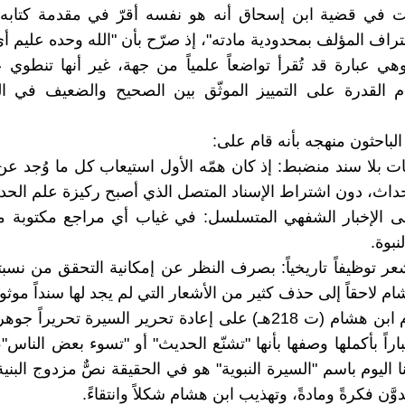
فت في قضية ابن إسحاق أنه هو نفسه أقرّ في مقدمة كتابه 
راف المؤلف بمحدودية مادته"، إذ صرّح بأن "الله وحده عليم أيّ
ي عبارة قد تُقرأ تواضعاً علمياً من جهة، غير أنها تنطوي 
 القدرة على التمييز الموثّق بين الصحيح والضعيف في الم
باحثون منهجه بأنه قام على:
ات بلا سند منضبط: إذ كان همّه الأول استيعاب كل ما وُجد عن
اث، دون اشتراط الإسناد المتصل الذي أصبح ركيزة علم الحديث
لى الإخبار الشفهي المتسلسل: في غياب أي مراجع مكتوبة مو
بوة.
ر توظيفاً تاريخياً: بصرف النظر عن إمكانية التحقق من نسبت
م لاحقاً إلى حذف كثير من الأشعار التي لم يجد لها سنداً موثوقا
ولذلك أقدم ابن هشام (ت 218هـ) على إعادة تحرير السيرة تحريراً
راً بأكملها وصفها بأنها "تشنّع الحديث" أو "تسوء بعض الناس"،
 اليوم باسم "السيرة النبوية" هو في الحقيقة نصٌّ مزدوج البني
وَّن فكرةً ومادةً، وتهذيب ابن هشام شكلاً وانتقاءً.