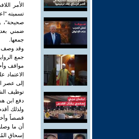
الأمر اللا
تسميته "اعت
صحيحة"، وه
ضمني بعدم
جمعها.
وقد وصف ال
جمع الرواي
مواقف وأحد
الاعتماد ع
إلى عصر الن
توظيف الشع
دفع ابن هشا
قصصاً وأخبا
أن ما وصلنا
إسحاق المُد