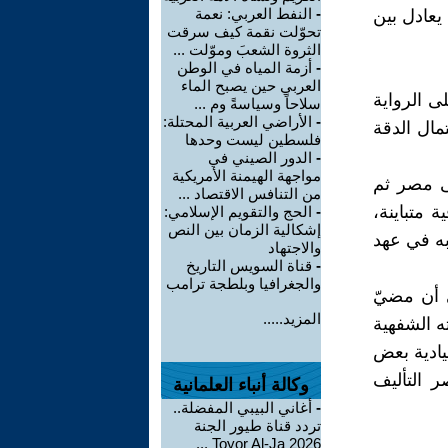
-
النفط العربي: نعمة
يعادل بين
تحوّلت نقمة كيف سرقت
الثروة الشعبَ وموّلت ...
-
أزمة المياه في الوطن
العربي حين يصبح الماء
ى الرواية
سلاحاً وسياسةً وم ...
-
الأراضي العربية المحتلة:
مال الدقة
فلسطين ليست وحدها
-
الدور الصيني في
مواجهة الهيمنة الأمريكية
لى مصر ثم
من التنافس الاقتصاد ...
 متباينة،
-
الحج والتقويم الإسلامي:
إشكالية الزمان بين النص
به في عهد
والاجتهاد
-
قناة السويس التاريخ
والجغرافيا وبلطجة ترامب
ى أن مضيّ
المزيد.....
ه الشفهية
يادية بعض
ر التأليف
وكالة أنباء العلمانية
-
أغاني البيبي المفضلة..
تردد قناة طيور الجنة
2026 Toyor Al-Ja ...