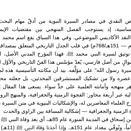
حيص النقدي في مصادر السيرة النبوية من أدقّ مهام البحث
ساسية، إذ يستوجب الفصل المنهجي بين مقتضيات الإيما
لنقد الأكاديمي الموضوعي. وفي هذا السياق يقع اسم محمد 
(85هـ/703م — 151هـ/768م) في قلب الجدل التاريخي المتعلق بمص
وثيق لسيرة النبي محمد ﷺ. فهذا المؤرخ المدني الأصل، ال
والٍ من أصل فارسي، يُعدّ مؤسّس هذا الفنّ التاريخي والأوّل 
ة رسول الله" على مؤلَّفه. بيد أن مكانته التأسيسية هذه لم 
 عصره ولا من تشكيك المستشرقين المحدثين، بل جعلته محل
 منهجه وأمانته العلمية على حدٍّ سواء. يسعى هذا المقال 
ية عبر أربعة محاور: الفجوة الزمنية والجغرافية، والمنهج الرو
 العلماء المعاصرين له، والإشكاليات البنيوية في متن السيرة ذا
وة الزمنية والجغرافية — إشكالية المسافة بين الراوي والحدث
وُلد محمد بن إسحاق في المدينة المنورة عام 85هـ، أي بعد 
وسبعين عاماً، وتُوفّ