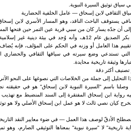
 سياق توثيق السيرة النبوية.
سياق الثقافي لابن إسحاق — عامل الخلفية الحضارية
ضافي يستوقف الباحث الناقد، وهو المسار الأسري لابن إسحاق؛
لى أن جدّه يسار كان من سبي قرية عين التمر حين فتحها ال
خلافة أبي بكر الصديق عام 12هـ، وأنه وُجد في بيئة دينية غير 
قييم هذا العامل أو وزنه في الحكم على المؤلف، فإنه يُضاف
التي تستدعي وضع سيرته في سياقها الثقافي والحضاري ال
تبارها وثيقة تاريخية محايدة.
 تصنيف أكثر دقة
ذا التحليل إلى جملة من الخلاصات التي نصوغها على النحو الآتي
ا وصلنا باسم "السيرة النبوية لابن إسحاق" هو في حقيقته نصٌّ
 رواية ابن إسحاق المفتقرة إلى السند المنضبط مع تهذيب 
 فخرج كيان نصي ثالث لا هو عمل ابن إسحاق الأصلي ولا هو توث
المصطلح الأدقّ لوصف هذا العمل — في ضوء معايير النقد التاري
ة تاريخية" لا "سيرة نبوية" بمعناها التوثيقي الصارم، وهو تم