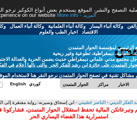
ة التصفح والنشر، الموقع يستخدم بعض أنواع الكوكيز نرجو النق
More info - المزيد
experience on our website
الفن
-
وكالة أنباء اليسار
-
وكالة أنباء العلمانية
-
وكالة أنباء العمال
-
وكا
الاقتصاد
-
اخبار الطب والعلوم
 الرئيسي لمؤسسة الحوار المتمدن
، علمانية، ديمقراطية، تطوعية وغير ربحية
ل مجتمع مدني علماني ديمقراطي حديث يضمن الحرية والعدالة الاجتم
حوار المتمدن على جائزة ابن رشد للفكر الحر والتى نالها أعلام في الفك
م مشاكل تقنية في تصفح الحوار المتمدن نرجو النقر هنا لاستخدام الموقع
كوردي
English
الاخبار
مراكز
الحوار المتمدن
د الفكر الديني
-
الناصر خشيني
- ابن إسحاق وسيرته: رواية مفتقرة إلى الس
 وتبرعاتكن المالية تحفظ استقلال الحوار المتمدن، فشاركونا 
استمرارية هذا الفضاء اليساري الحر