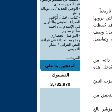
عبد العزيز سعدي
-
الوحي الجديد / يل دونالد
ريخياً
والش
-
كتاب : حَمَّالُ أَوْجُهٍ..
تي يرويها
الصراع الطبقي والتأويل
 قد حُفظت
في الإسلام ... / احمد
صالح سلوم
بيل: وصف
-
التواصل الحضاري
، وتفاصيل
ومفهوم الحداثة في قراءة
النص القراني / عمار
التميمي
المزيد.....
 ذاته، من
المعجبين بنا على
ُدخل هذه
الفيسبوك
قرّب النصّ
3,732,970
لتحقق من
ؤشّر بالغ