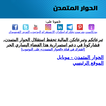
تابعونا على:
بودكاست
بنترست
تيلكرام
لينكدإن
الانستغرام
اليوتيوب
التويتر
الفيسبوك
تبرعاتكم وتبرعاتكن المالية تحفظ استقلال الحوار المتمدن،
فشاركونا في دعم استمرارية هذا الفضاء اليساري الحر
[اشترك في قناة ‫«الحوار المتمدن» على اليوتيوب]
الحوار المتمدن - موبايل
الموقع الرئيسي