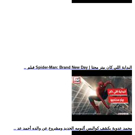
.. فيلم Spider-Man: Brand New Day | البداية اللي كان بيتر محتا
.. محمد عدوية يكشف كواليس ألبومه الجديد ومشروع عن والده أحمد عد