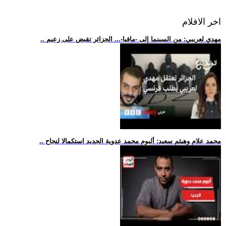
اخر الافلام
.. مهدي لعريبي: من السينما إلى -مافيا-... الجزائر تقبض على زعيم
.. محمد علام وهيثم سعيد: ألبوم محمد عدوية الجديد استكمالا لنجاح