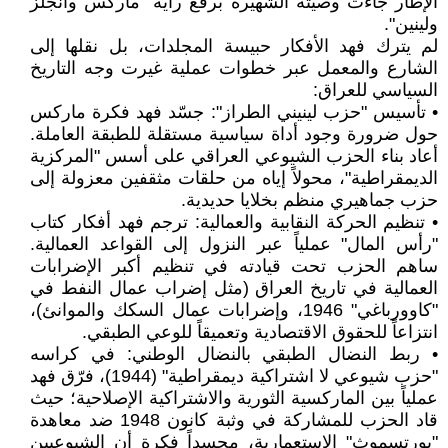
الإطار جاءت وصيته الشهيرة برفع راية "ماركس وأنجلز
ولينين".
لم يترك فهد الأفكار حبيسة المجلدات، بل نقلها إلى
الشارع والمعمل عبر خطوات عملية غيرت وجه التاريخ
السياسي للعراق:
• تأسيس "حزب لينيني الطراز": جسّد فهد فكرة ماركس
حول ضرورة وجود أداة سياسية مستقلة للطبقة العاملة.
أعاد بناء الحزب الشيوعي العراقي على أسس "المركزية
الديمقراطية"، محولاً إياه من حلقات مثقفين معزولة إلى
حزب جماهيري منظم بخلايا حديدية.
• تنظيم الحركة النقابية والعمالية: ترجم فهد أفكار كتاب
"رأس المال" عملياً عبر النزول إلى القواعد العمالية.
ساهم الحزب تحت قيادته في تنظيم أكبر الإضرابات
العمالية في تاريخ العراق (مثل إضراب عمال النفط في
"كاوورباغي" 1946، وإضرابات عمال السكك والموانئ)،
انتزاعاً للحقوق الاقتصادية وتعميقاً للوعي الطبقي.
• ربط النضال الطبقي بالنضال الوطني: في كراسه
"حزب شيوعي لا اشتراكية ديمقراطية" (1944)، فرّق فهد
عملياً بين الماركسية الثورية والاشتراكية الإصلاحية؛ حيث
قاد الحزب للمشاركة في وثبة كانون 1948 ضد معاهدة
"بورتسموث" الاستعمارية، مجسداً فكرة أن الشيوعيين