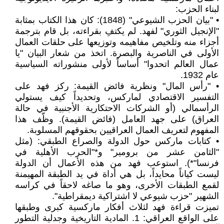
لبناء الحزب:
• "بيان الحزب الشيوعي" (1848): كان هذا الكتاب بمثابة
"الإنجيل الثوري" لفهد. لم يكتفِ بقراءته، بل قام بترجمة
أجزاء منه وتلخيص مفاهيمه وتوزيعها على حلقات العمال
الأولى في الناصرية والبصرة. اتخذ من شعار البيان "يا
عمال العالم اتحدوا" أساساً لأولى منشوراته السياسية
عام 1932.
• "رأس المال" ونظرية فائض القيمة: ركز فهد على
التفسير الاقتصادي لماركس، وتحديداً كيف يستولي
الرأسمالي (أو الشركات الاحتكارية الأجنبية في حالة
العراق) على جهد العامل (فائض القيمة). وظّف هذا
المفهوم لتعريف العمال العراقيين بحقوقهم المسلوبة.
• كتابات ماركس حول الدولة والصراع الطبقي: (مثل
"الثامن عشر من برومير" و*"الحرب الأهلية في
فرنسا"*). استوعب فهد من هذه الأعمال أن الدولة
ليست كياناً محايداً، بل هي أداة في يد الطبقة المهيمنة
لقمع الطبقات الأخرى، وهو ما صاغه لاحقاً في كراسه
الشهير "حزب شيوعي لا اشتراكية ديمقراطية".
تميزت قراءة فهد لثلاث أفكار ماركسية كبرى وطبقها
على الواقع العراقي: 1. المادية التاريخية وجدلية التطور