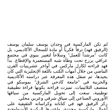
لم تكن الماركسية في وجدان يوسف سلمان يوسف
(الرفيق فهد) ترفاً فكرياً أو مادة للسجال الأكاديمي، بل
كانت "مرشداً للعمل" وسلاحاً لتغيير بنيوي في مجتمع
عراقي يرزح تحت وطأة شبه المستعمرة والإقطاع. بدأ
فهد قراءته لكارل ماركس في أواخر عشرينيات القرن
الماضي من خلال أمهات الكتب باللغة الإنجليزية التي كان
يجيدها، ثم صقل هذه المعرفة عبر دراسته الأكاديمية
والحزبية في "جامعة كادحي الشرق" بموسكو في
منتصف الثلاثينيات. تميزت قراءته بكونها قراءة تطبيقية
توطينية، سعت إلى تحويل الماركسية من سياقها
الأوروبي الصناعي إلى سياق شرقي وعربي محلي.
ركز الرفيق فهد في كتاباته وكراساته التثقيفية على
أعمال ماركسية محددة، واعتبرها الركيزة الأيديولوجية