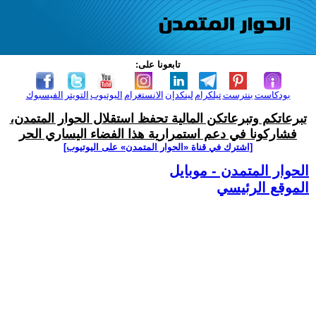
تابعونا على:
بودكاست
بنترست
تيلكرام
لينكدإن
الانستغرام
اليوتيوب
التويتر
الفيسبوك
تبرعاتكم وتبرعاتكن المالية تحفظ استقلال الحوار المتمدن،
فشاركونا في دعم استمرارية هذا الفضاء اليساري الحر
[اشترك في قناة ‫«الحوار المتمدن» على اليوتيوب]
الحوار المتمدن - موبايل
الموقع الرئيسي