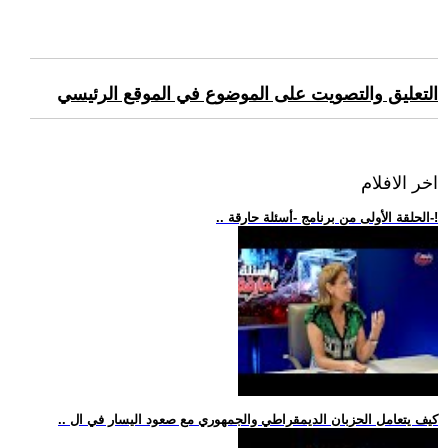
التعليق والتصويت على الموضوع في الموقع الرئيسي
اخر الافلام
.. الحلقة الأولى من برنامج -أسئلة حارقة-!
.. كيف يتعامل الحزبان الديمقراطي والجمهوري مع صعود اليسار في ال