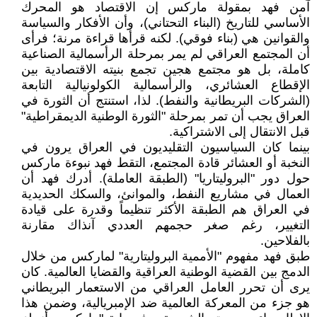
آمن فهد بمقولة ماركس إن الاقتصاد هو المحرك
الأساسي للتاريخ (البناء التحتاني)، وأن الأفكار والسياسة
والقوانين هي (بناء فوقي). لكنه قرأها قراءة مرنة؛ فرأى
أن المجتمع العراقي لم يمر بمرحلة الرأسمالية الصناعية
كاملة، بل هو مجتمع هجين تجمع بنيته الاقتصادية بين
الإقطاع العشائري، والرأسمالية الكولونيالية التابعة
(الشركات البريطانية والنفط). لذا، استنتج أن الثورة في
العراق يجب أن تمر بمرحلة "الثورة الوطنية الديمقراطية"
قبل الانتقال إلى الاشتراكية.
بينما كان السياسيون التقليديون في العراق يرون في
النخبة أو العشائر قادة المجتمع، التقط فهد نبوءة ماركس
حول دور "البروليتاريا" (الطبقة العاملة). أدرك فهد أن
العمال في مشاريع النفط، والموانئ، والسكك الحديدية
في العراق هم الطبقة الأكثر تنظيماً وقدرة على قيادة
التغيير، رغم صغر حجمهم العددي آنذاك مقارنة
بالفلاحين.
طبق فهد مفهوم "الأممية البروليتارية" لماركس من خلال
الدمج بين القضية الوطنية العراقية والقضايا العالمية. كان
يرى أن تحرر العامل العراقي من الاستعمار البريطاني
هو جزء من المعركة العالمية ضد الإمبريالية، وضمن هذا