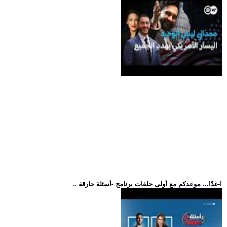
.. غدًا... موعدكم مع أولى حلقات برنامج -أسئلة حارقة-!