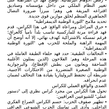
• رفض الأوهام البرلمانية: أوضح فهد أن المراهنة على
تغيير النظام الملكي من داخل مؤسساته وصناديق
اقتراعه المزيفة هي وهم؛ مبرزاً ضرورة النضال
الجماهيري المنظم لخلق موازين قوى جديدة.
تحديد ملامح "الثورة الوطنية الديمقراطية"
• حرق المراحل ومراعاة الواقع: في هذا الكراس، قدم
فهد قراءة مرنة للماركسية تناسب بلداً نامياً كالعراق؛
فرغم تمسكه بالاشتراكية كهدف نهائي، إلا أنه أوضح أن
المهمة الراهنة والملحة للحزب هي "الثورة الوطنية
الديمقراطية".
• التحالفات الطبقية: حدد فهد حلفاء الطبقة العاملة في
هذه المرحلة وهم: الفلاحون (الذين يمثلون الأغلبية
الساحقة ويعانون من بطش الإقطاع)، والبرجوازية
الوطنية الصغيرة المتضررة من الاحتكارات الأجنبية،
شريطة أن تحتفظ البروليتاريا بقيادة هذا التحالف لضمان
عدم انحرافه.
الصدى والواقع العملي للكراس
تحول هذا الكراس من مجرد كراس نظري إلى "دستور
عملي" للشيوعيين العراقيين:
• تطهير صفوف الحزب: حسم الكراس الصراع الفكري
الداخلي، وأدى إلى تماسك الحزب الشيوعي العراقي