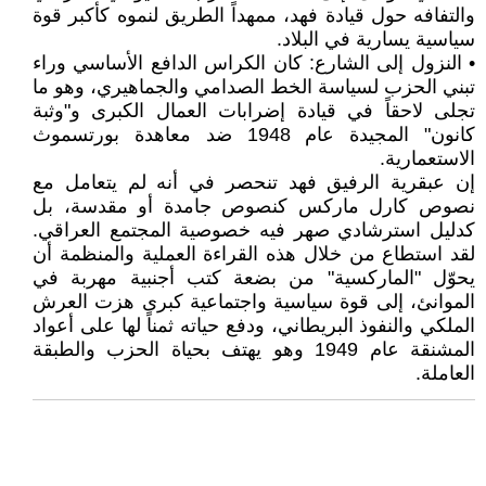
والتفافه حول قيادة فهد، ممهداً الطريق لنموه كأكبر قوة
سياسية يسارية في البلاد.
• النزول إلى الشارع: كان الكراس الدافع الأساسي وراء
تبني الحزب لسياسة الخط الصدامي والجماهيري، وهو ما
تجلى لاحقاً في قيادة إضرابات العمال الكبرى و"وثبة
كانون" المجيدة عام 1948 ضد معاهدة بورتسموث
الاستعمارية.
إن عبقرية الرفيق فهد تنحصر في أنه لم يتعامل مع
نصوص كارل ماركس كنصوص جامدة أو مقدسة، بل
كدليل استرشادي صهر فيه خصوصية المجتمع العراقي.
لقد استطاع من خلال هذه القراءة العملية والمنظمة أن
يحوّل "الماركسية" من بضعة كتب أجنبية مهربة في
الموانئ، إلى قوة سياسية واجتماعية كبرى هزت العرش
الملكي والنفوذ البريطاني، ودفع حياته ثمناً لها على أعواد
المشنقة عام 1949 وهو يهتف بحياة الحزب والطبقة
العاملة.