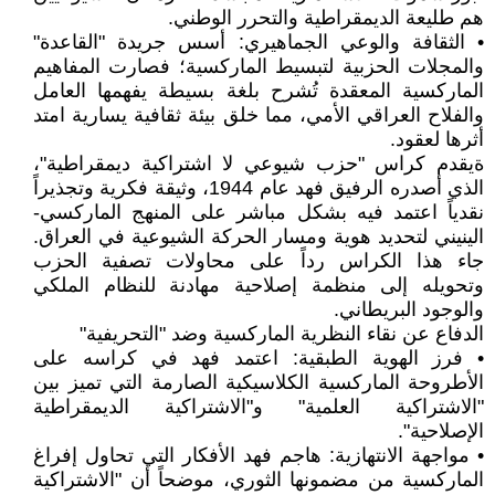
هم طليعة الديمقراطية والتحرر الوطني.
• الثقافة والوعي الجماهيري: أسس جريدة "القاعدة"
والمجلات الحزبية لتبسيط الماركسية؛ فصارت المفاهيم
الماركسية المعقدة تُشرح بلغة بسيطة يفهمها العامل
والفلاح العراقي الأمي، مما خلق بيئة ثقافية يسارية امتد
أثرها لعقود.
ةيقدم كراس "حزب شيوعي لا اشتراكية ديمقراطية"،
الذي أصدره الرفيق فهد عام 1944، وثيقة فكرية وتجذيراً
نقدياً اعتمد فيه بشكل مباشر على المنهج الماركسي-
الينيني لتحديد هوية ومسار الحركة الشيوعية في العراق.
جاء هذا الكراس رداً على محاولات تصفية الحزب
وتحويله إلى منظمة إصلاحية مهادنة للنظام الملكي
والوجود البريطاني.
الدفاع عن نقاء النظرية الماركسية وضد "التحريفية"
• فرز الهوية الطبقية: اعتمد فهد في كراسه على
الأطروحة الماركسية الكلاسيكية الصارمة التي تميز بين
"الاشتراكية العلمية" و"الاشتراكية الديمقراطية
الإصلاحية".
• مواجهة الانتهازية: هاجم فهد الأفكار التي تحاول إفراغ
الماركسية من مضمونها الثوري، موضحاً أن "الاشتراكية