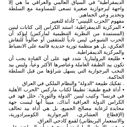
الديمقراطية" في السياق العالمي والعراقي ما هي إلا
واجهة لبرجوازية صغيرة تسعى للمساومة مع السلطة
وتخدير وعي الجماهير.
مفهوم "الحزب اللينيني" كأداة للتغيير
• المركزية الديمقراطية: استند الكراس إلى كتابات لينين
(المستمدة من النظرية التنظيمية لماركس) ليؤكد أن
الحزب الشيوعي ليس نادياً للمثقفين أو صالوناً للنقاش
الفكري، بل هو منظمة ثورية حديدية قائمة على الانضباط
والمركزية الديمقراطية.
• طليعة البروليتاريا: شدد فهد على أن القيادة يجب أن
تكون بيد الطبقة العاملة وعناصرها الأكثر وعياً، وليس بيد
النخب البرجوازية التي يسهل شراؤها من قبل السلطة
الحاكمة.
. تفكيك طبيعة "الدولة" والنظام الملكي في العراق
• أداة قمع طبقية: تطبيقاً لكتاب ماركس "الحرب الأهلية
في فرنسا" وكتيب لينين "الدولة والثورة"، حلل فهد في
الكراس الدولة العراقية آنذاك، مبيناً أنها ليست جهة
محايدة لرعاية مصالح الجميع، بل هي أداة بيد تحالف
(الإقطاع العشائري، البرجوازية الكومبرادورية،
والاستعمار البريطاني) لقمع كادحي العراق.