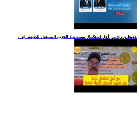
.. حفيظ يزوغ: من أجل استكمال مهمة بناء الحزب المستقل للطبقة الع