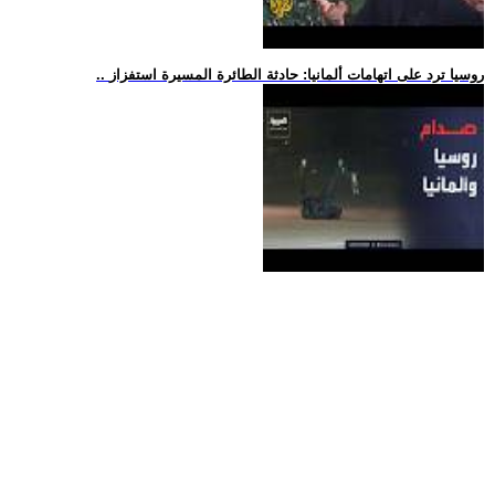
.. روسيا ترد على اتهامات ألمانيا: حادثة الطائرة المسيرة استفزاز