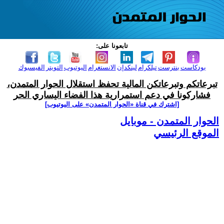
تابعونا على:
بودكاست
بنترست
تيلكرام
لينكدإن
الانستغرام
اليوتيوب
التويتر
الفيسبوك
تبرعاتكم وتبرعاتكن المالية تحفظ استقلال الحوار المتمدن،
فشاركونا في دعم استمرارية هذا الفضاء اليساري الحر
[اشترك في قناة ‫«الحوار المتمدن» على اليوتيوب]
الحوار المتمدن - موبايل
الموقع الرئيسي