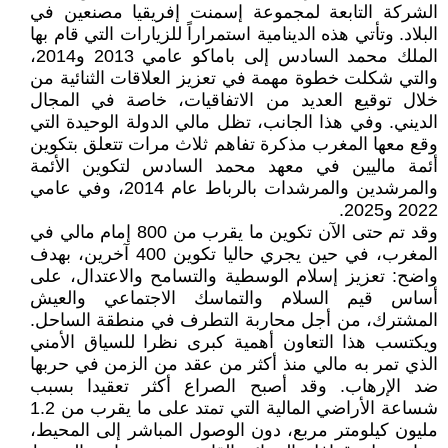
الشركة التابعة لمجموعة إسمنت إفريقيا مصنعين في
البلاد. وتأتي هذه الدينامية استمراراً للزيارات التي قام بها
الملك محمد السادس إلى باماكو عامي 2013 و2014،
والتي شكلت خطوة مهمة في تعزيز العلاقات الثنائية من
خلال توقيع العديد من الاتفاقيات، خاصة في المجال
الديني. وفي هذا الجانب، تظل مالي الدولة الوحيدة التي
وقع معها المغرب مذكرة تفاهم ثلاث مرات تتعلق بتكوين
أئمة ماليين في معهد محمد السادس لتكوين الأئمة
والمرشدين والمرشدات بالرباط عام 2014، وفي عامي
2022 و2025.
وقد تم حتى الآن تكوين ما يقرب من 800 إمام مالي في
المغرب، في حين يجري حاليا تكوين 400 آخرين، بهدف
واضح: تعزيز إسلام الوسطية والتسامح والاعتدال، على
أساس قيم السلام والتماسك الاجتماعي والعيش
المشترك، من أجل محاربة التطرف في منطقة الساحل.
ويكتسب هذا التعاون أهمية كبرى نظرا للسياق الأمني
الذي تمر به مالي منذ أكثر من عقد من الزمن في حربها
ضد الإرهاب. وقد أصبح الصراع أكثر تعقيدا بسبب
شساعة الأراضي المالية التي تمتد على ما يقرب من 1.2
مليون كيلومتر مربع، دون الوصول المباشر إلى المحيط،