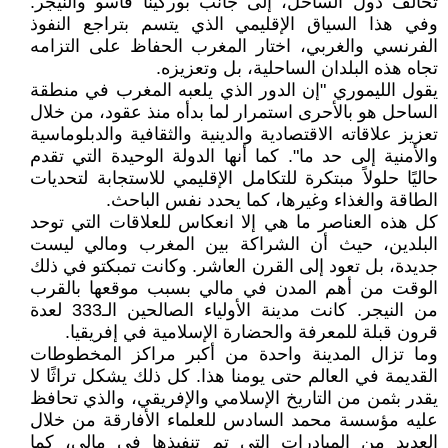
تحالف دول الساحل، إلى جانب بوركينا فاسو والنيجر.
وفي هذا السياق الإقليمي الذي يتسم بتراجع النفوذ
الفرنسي والغربي، اختار المغرب الحفاظ على التزامه
تجاه هذه البلدان الساحلية، بل وتعزيزه.
يقول الليموري "إن الدور الذي يلعبه المغرب في منطقة
الساحل هو بالأحرى استمرار لما بدأه منذ عقود، من خلال
تعزيز علاقاته الاقتصادية والدينية والثقافية والدبلوماسية
والأمنية إلى حد ما". كما أنها الدولة الوحيدة التي تقدم
حاليًا حلولاً مبتكرة للتكامل الإقليمي للاستجابة لتحديات
الطاقة والغذاء وغيرها، كما يحدد نفس الباحث.
كل هذه العناصر ما هي إلا انعكاس للعلاقات التي توحد
البلدين، حيث أن الشراكة بين المغرب ومالي ليست
جديدة، بل تعود إلى القرن العاشر. وكانت تمبكتو في ذلك
الوقت من أهم المدن في مالي بسبب موقعها بالقرب
من النيجر. كانت مدينة الأولياء الصالحين الـ333 لعدة
قرون قبلة للمعرفة والحضارة الإسلامية في إفريقيا.
وما تزال المدينة واحدة من أكبر مراكز المخطوطات
القديمة في العالم حتى يومنا هذا. كل ذلك يشكل تراثًا لا
يقدر بثمن من التاريخ الإسلامي والإفريقي، والذي تحافظ
عليه مؤسسة محمد السادس للعلماء الأفارقة من خلال
العديد من المبادرات التي تم تنفيذها في مالي، كما