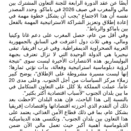
أيضًا عن عقد الدورة الرابعة للجنة التعاون المشترك بين
مالي والمغرب في صيف 2026 في باماكو. وحدد المصدر
نفسه أن هذا الاجتماع "يجب أن يشكل خطوة مهمة في
إعادة إطلاق وتعزيز الشراكة الاستراتيجية المهمة بالفعل
بين باماكو والرباط".
وفي أقل من عام، حصل المغرب على دعم غانا وكينيا
ومالي، وهي ثلاث دول اعترفت في السابق بالجمهورية
العربية الصحراوية الديمقراطية. وفي غرب أفريقيا، تبقى
نيجيريا هي الدولة الوحيدة التي لا تزال تعترف بجبهة
البوليساريو. هذه الانتصارات الأخيرة ليست سوى "نتيجة
لرؤية دبلوماسية استراتيجية وفعالة، بدأت تؤتي ثمارها؛
إنها ليست مسيرة مشروطة على الإطلاق"، يوضح كبير
زملاء مركز السياسات من أجل الجنوب. وعلى مدى 20
عاماً، عملت المملكة بلا كلل على التعاون المتكامل في
ما بين بلدان الجنوب "لأسباب اقتصادية أكثر بكثير".
بالنسبة إلى هذا الباحث، فإن هذه البلدان "لاحظت بعد
ذلك أن التقدم الذي أحرزته اقتصاداتها واقتصادات إفريقيا
بشكل عام، بما في ذلك قطاع الأمن الغذائي، يعتمد على
هذا التعاون بين بلدان الجنوب". وتكتسي هذه الديناميكية
الدبلوماسية أهمية أكبر حيث تعمل مالي الآن ضمن