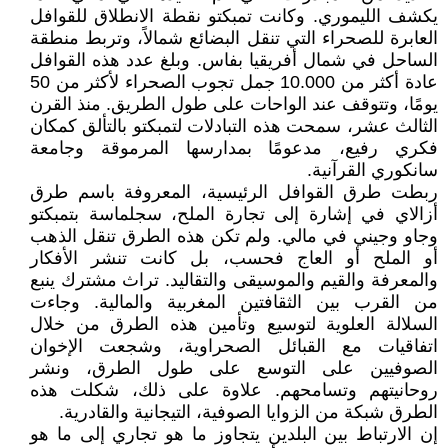
يكشف الليموري. وكانت تمبكتو نقطة الانطلاق للقوافل
العابرة للصحراء التي تنقل البضائع شمالاً، وتربط منطقة
الساحل في شمال أفريقيا بفاس. وبلغ عدد هذه القوافل
عادة أكثر من 10.000 جمل تجوب الصحراء لأكثر من 50
يومًا، وتتوقف عند الواحات على طول الطريق. منذ القرن
الثالث عشر، سمحت هذه التبادلات لتمبكتو بالتألق كمكان
فكري رفيع، مدعومًا بمدارسها المرموقة وجامعة
سانكوري القرآنية.
ربطت طرق القوافل الرئيسية، المعروفة باسم طرق
أزالاي في إشارة إلى تجارة الملح، سجلماسة بتمبكتو
وجاو وجيني في مالي. ولم تكن هذه الطرق تنقل الذهب
أو الملح أو العاج فحسب، بل كانت تنشر الأفكار
والمعرفة والقيم والموسيقى والتقاليد. تراث مشترك ينبع
من القرب بين الثقافتين المغربية والمالية. وجاءت
السلالة العلوية لتوسيع وتأمين هذه الطرق من خلال
اتفاقيات مع القبائل الصحراوية، وشجعت الإخوان
الصوفيين على التوسع على طول الطرق، ونشر
روحانيتهم وتسامحهم. علاوة على ذلك، شكلت هذه
الطرق شبكة من الزوايا الصوفية، التيجانية والقادرية.
إن الارتباط بين البلدين يتجاوز ما هو تجاري إلى ما هو