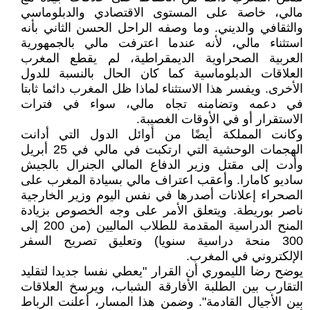
مالي، خاصة على المستوى الاقتصادي والدبلوماسي
والثقافي والديني. وما وصفه الراحل الحسن الثاني بأنه
استثناء مالي، لأنه عندما اعترفت مالي بالجمهورية
العربية الصحراوية الديمقراطية، لم يقطع المغرب
العلاقات الدبلوماسية كما كان الحال بالنسبة للدول
الأخرى. ويفسر هذا الاستثناء لماذا ظل المغرب دائما ثابتا
في دعمه وتضامنه تجاه مالي، سواء في فترات
الاستقرار أو في الأوقات الغصيبة.
وكانت المملكة أيضًا من أوائل الدول التي أدانت
الهجمات الوحشية التي ارتكبت في مالي في 25 أبريل
وأدت إلى مقتل وزير الدفاع المالي الجنرال بالجيش
ساديو كامارا. وأعقب اعتراف مالي بسيادة المغرب على
الصحراء إعلانات أصدرها في نفس اليوم وزير الخارجية
ناصر بوريطة. ويتعلق الأمر على وجه الخصوص بزيادة
المنح الدراسية المقدمة للطلاب الماليين (من 200 إلى
300 منحة دراسية سنويا) وتعليق تصريح السفر
الإلكتروني في المغرب.
يوضح رضا الليموري أن القرار "يعطي نفسا جديدا لتقليد
التقارب بين الطلبة الأفارقة الشباب، ويرسخ العلاقات
بين الأجيال القادمة". وضمن هذا المسار، أعلنت الرباط