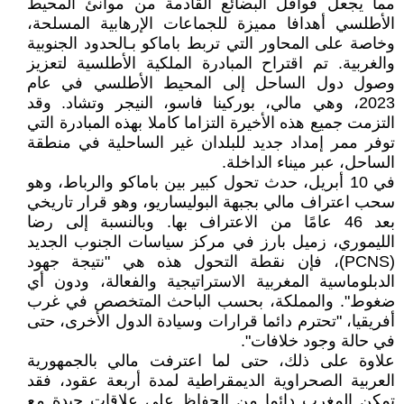
مما يجعل قوافل البضائع القادمة من موانئ المحيط
الأطلسي أهدافا مميزة للجماعات الإرهابية المسلحة،
وخاصة على المحاور التي تربط باماكو بـالحدود الجنوبية
والغربية. تم اقتراح المبادرة الملكية الأطلسية لتعزيز
وصول دول الساحل إلى المحيط الأطلسي في عام
2023، وهي مالي، بوركينا فاسو، النيجر وتشاد. وقد
التزمت جميع هذه الأخيرة التزاما كاملا بهذه المبادرة التي
توفر ممر إمداد جديد للبلدان غير الساحلية في منطقة
الساحل، عبر ميناء الداخلة.
في 10 أبريل، حدث تحول كبير بين باماكو والرباط، وهو
سحب اعتراف مالي بجبهة البوليساريو، وهو قرار تاريخي
بعد 46 عامًا من الاعتراف بها. وبالنسبة إلى رضا
الليموري، زميل بارز في مركز سياسات الجنوب الجديد
(PCNS)، فإن نقطة التحول هذه هي "نتيجة جهود
الدبلوماسية المغربية الاستراتيجية والفعالة، ودون أي
ضغوط". والمملكة، بحسب الباحث المتخصص في غرب
أفريقيا، "تحترم دائما قرارات وسيادة الدول الأخرى، حتى
في حالة وجود خلافات".
علاوة على ذلك، حتى لما اعترفت مالي بالجمهورية
العربية الصحراوية الديمقراطية لمدة أربعة عقود، فقد
تمكن المغرب دائما من الحفاظ على علاقات جيدة مع