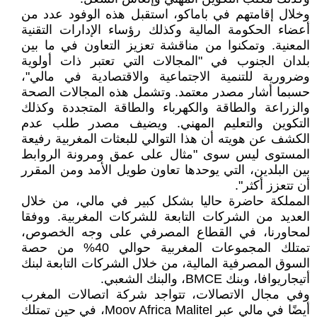
وخلال إقامتهم في باماكو، استقبل هذه الوفود عدد من
أعضاء الحكومة المالية وكذلك رؤساء الإدارات التقنية
المعنية. وتمكنوا من مناقشة تعزيز التعاون في ما بين
بلدان الجنوب في "المجالات التي تعتبر ذات أولوية
وضرورية للتنمية الاجتماعية والاقتصادية في مالي"،
حسبما أشار مصدر معتمد. وتشمل هذه المجالات الصحة
والزراعة والطاقة والكهرباء والطاقة المتجددة وكذلك
التكوين والتعليم المهني. ويضيف مصدر طلب عدم
الكشف عن هويته أن هذا التوالي للبعثات المغربية رفيعة
المستوى ليس سوى "مثال على عمق ومرونة الروابط
بين البلدين، التي يوحدها تعاون طويل الأمد ومن المقرر
أن تتعزز أكثر".
المملكة حاضرة حاليا بشكل كبير في مالي، من خلال
العديد من الشركات التابعة للشركات المغربية. ووفقا
لمحاورنا، في القطاع المصرفي على وجه الخصوص،
تمتلك المجموعات المغربية حوالي 40% من حصة
السوق المصرفية المالية، من خلال الشركات التابعة لبنك
أتيجاريوافا، وبنك BMCE، والبنك الشعبي.
وفي مجال الاتصالات، تتواجد شركة اتصالات المغرب
أيضًا في مالي عبر Moov Africa Malitel، في حين تمتلك