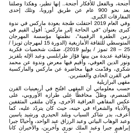
أجنحة، وبالفعل للأفكار أجنحة.. إنها تطير، وهكذا وصلتنا
بعد نحو 900 عام عن طريق أوروبا، وتلك إحدى
المفارقات الكبرى.
وفي العام 2019 احتفلت طنجة بعودة ماركس في ندوة
كبرى بعنوان "في الحاجة إلى ماركس: أفول القيم في
زمن الطفرة الرقمية"، نظّمتها مؤسسة المهرجان
المتوسطي للثقافة الأمازيغية (الدورة 15 لمهرجان ثويزا /
25 – 28 تموز / يوليو 2019)، ضمّت شخصيات فكرية
وثقافية عديدة من بينها فوّاز طرابلسي وعبد الإله بلقزيز
ونور الدين العوفي، وأقيم فيها معرض وندوة عن محمد
شكري، وقدّمت فيها محاضرة عن ماركس والماركسية
في القرن الحادي والعشرين.
مقهى البرازيلية
حسب معلوماتي أن المقهى افتُتح في أربعينيات القرن
المنصرم، وظلّ محافظًا على طرازه الأوروبي، على
عكس المقاهي العراقية الأخرى، وكان ملتقى المثقفين
والأدباء والشعراء في حينه، حيث كان يتردّد عليه، كما
أعرف، بدر شاكر السياب وبلند الحيدري ورشيد ياسين
وعبد الوهاب البياتي وعبد الرزاق عبد الواحد، وأحيانًا جبرا
إبراهيم جبرا وعبد الملك نوري وآخرين، والأخيران كانا