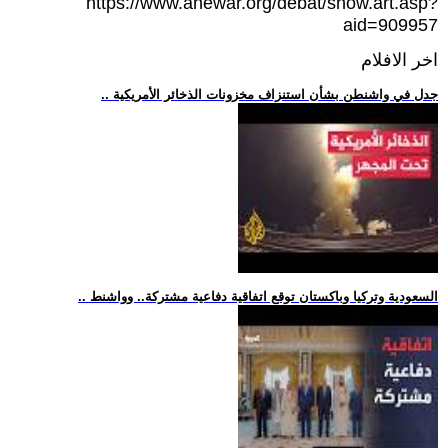
https://www.ahewar.org/debat/show.art.asp?
aid=909957
اخر الافلام
.. جدل في واشنطن بشأن استنزاف مخزونات الذخائر الأمريكية
.. السعودية وتركيا وباكستان توقع اتفاقية دفاعية مشتركة.. وواشنط