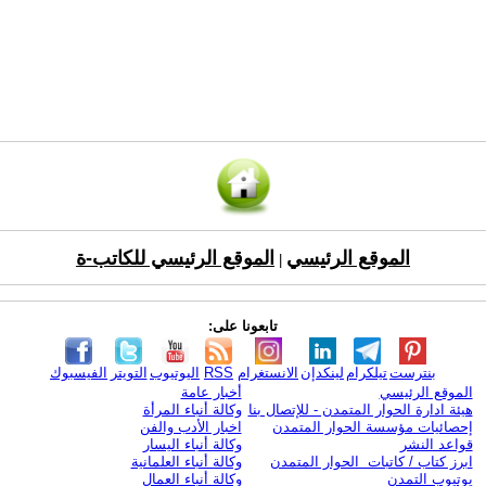
الموقع الرئيسي
الموقع الرئيسي للكاتب-ة
|
تابعونا على:
بنترست
تيلكرام
لينكدإن
الانستغرام
RSS
اليوتيوب
التويتر
الفيسبوك
الموقع الرئيسي
أخبار عامة
هيئة ادارة الحوار المتمدن - للإتصال بنا
وكالة أنباء المرأة
إحصائيات مؤسسة الحوار المتمدن
اخبار الأدب والفن
قواعد النشر
وكالة أنباء اليسار
ابرز كتاب / كاتبات الحوار المتمدن
وكالة أنباء العلمانية
يوتيوب التمدن
وكالة أنباء العمال