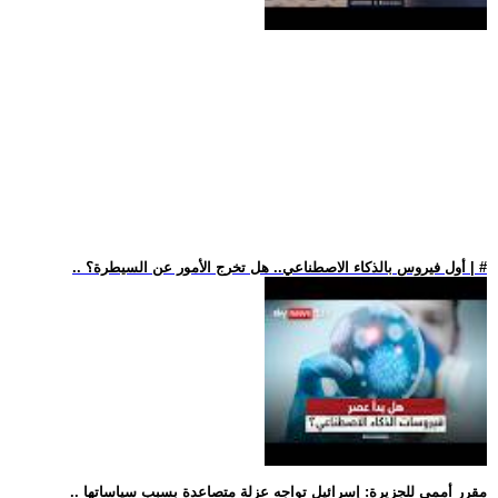
.. أول فيروس بالذكاء الاصطناعي.. هل تخرج الأمور عن السيطرة؟ | #
.. مقرر أممي للجزيرة: إسرائيل تواجه عزلة متصاعدة بسبب سياساتها