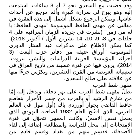
وقد قضيت مع السعدي نحو 7 أو 8 ساعات، استمعت
إليه وهو يبوح لي بمرارة كبيرة وألم موجع عن أحداث
عاشها، ويمكن الرجوع بشكل أشمل إلى هذه الفقرة في
مقالتي عن مهدي الحافظ الموسومة "مهدي الحافظ: يا
له من زمن" (نشرت في جريدة الزمان العراقية على 4
حلقات في 8، 9، 10، 14 تشرين الأول / أكتوبر 2018)،
كما يمكن الاطلاع على مذكرات عبد الستار الدوري
الموسومة "أوراق عتيقة من دفاتر حزب البعث" (3
أجزاء، المؤسسة العربية للدراسات والنشر، بيروت،
2014)، يروي فيها عن فترة عصيبة من تاريخ العراق في
ستينياته العويصة من القرن العشرين، ويكرّس جزءًا منها
عن علاقته بعلي صالح السعدي.
مقهى شط العرب
يطلّ مقهى شط العرب على نهر دجلة، وتدخل إليه إمّا
من شارع الرشيد أو بالقرب من جسر الأحرار بتقاطع
حافظ القاضي بجوار أورزدي باك (أول مول في العالم
العربي، الذي افتُتح العام 1932 لصاحبه اليهودي الذي
يحمل نفس الاسم)، وكانت المقهى تتحوّل في فترة
الامتحانات إلى محل للدراسة والمطالعة، إضافة إلى لقاء
الأصدقاء، فقسم منهم من بغداد وقسم قادم من