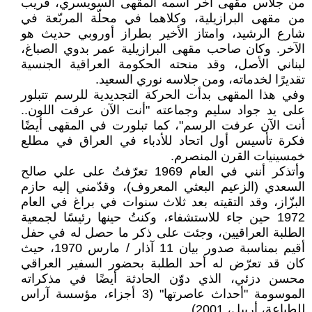
من جلّاس مقهى آخر اسمه المقهى السويسري، قريب
من مقهى البرازيلية، وكلاهما في محلّة المربّعة في
شارع الرشيد، وامتاز الأخير بطراز أوروبي حديث هو
الآخر. وكان صاحب مقهى البرازيلية عمر بدوي الصباغ،
لبناني الأصل، وقد منحته الحكومة العراقية الجنسية
تقديرًا لخدماته، ومن جلاسه نوري السعيد.
وفي هذا المقهى بدأت الحركة التجديدية للرسم تتبلور
على يد جواد سليم وجماعته "أنت الآن عرفت اللون..
أنت الآن عرفت الرسم"، كما تبلورت في المقهى أيضًا
فكرة تأسيس أول اتحاد للأدباء في العراق في مطلع
خمسينيات القرن المنصرم.
وأتذكر أنني في العام 1969 تعرّفتُ على علي صالح
السعدي (الزعيم البعثي المعروف)، وقدّمني إليه حازم
البزّاز، وقد التقيته بعد ثلاث سنوات في براغ في العام
1972 حين جاء للاستشفاء، وكنتُ حينها رئيسًا لجمعية
الطلبة العراقيين، وجئت على ذكر ما حصل له في حفل
أقيم بمناسبة صدور بيان 11 آذار / مارس 1970، حيث
كان قد تعرّض له أحد الطلبة بحضور السفير العراقي
محسن دزئي، الذي دوّن الحادثة أيضًا في مذكراته
الموسومة "أحداث عاصرتها" (3 أجزاء، مؤسسة آراس
للطباعة، أربيل، 2001).