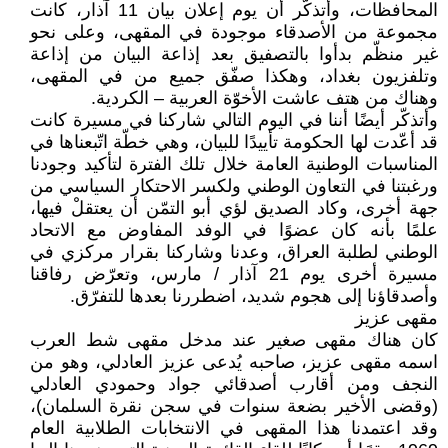
المحافظات، وأتذكّر أن يوم إعلان بيان 11 آذار، كانت
مجموعة من الأصدقاء موجودة في المقهى، وعلى نحو
غير منظّم بدأوا بالتصفيق بعد إذاعة البيان من إذاعة
وتلفزيون بغداد، وهكذا صفّق جميع من في المقهى،
وهناك من هتف عاشت الأخوّة العربية – الكردية.
وأتذكّر أيضًا أننا في اليوم التالي شاركنا في مسيرة كانت
قد أعّدت لها الحكومة تأييدًا للبيان، وهي خطّة اتّبعناها في
المناسبات الوطنية العامة خلال تلك الفترة لتأكيد وجودنا
ورغبتنا في التعاون الوطني ولكسر الاحتكار السياسي من
جهة أخرى، وكاد الصديق لؤي أبو التمّن أن يعتقلْ فيها،
علمًا بأنه كان عضوًا في الوفد المفاوض مع الاتحاد
الوطني لطلبة العراق، وعدنا وشاركنا بقرار مركزي في
مسيرة أخرى يوم 21 آذار / مارس، وتعرّض رفاقنا
وأصدقاؤنا إلى هجوم شديد، اضطررنا بعدها للتفرّق.
مقهى عزيز
كان هناك مقهى صغير عند مدخل مقهى شط العرب
اسمه مقهى عزيز، صاحبه يُدعى عزيز العادلي، وهو من
النجف ومن أقارب أصدقائي جواد وحمودي العادلي
(وقضى الأخير بضعة سنوات في سجن نقرة السلمان)،
وقد اعتمدنا هذا المقهى في الانتخابات الطلابية العام