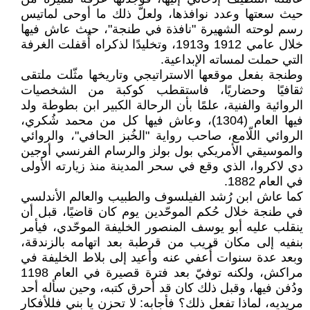
حيث سعتها وعدد نوافذها، ولعلّ ذلك ما أوحى لماتيس
رسم لوحته الشهيرة "نافذة في طنجة"، حيث عاش فيها
خلال عامي 1912 و1913، وتخليدًا لذكراه أُقفلت الغرفة
التي حملت لمساته الإبداعية.
وطنجة بفعل موقعها الاستراتيجي وتاريخها مثّلت ملتقى
ثقافيًا وحضاريًا، فاستقطب كوكبة من الشخصيات
الروائية والفنية، علمًا بأن الرحالة الكبير ابن بطوطة ولد
فيها العام (1304)، وعاش فيها كل من محمد شُكري،
الروائي اللّامع، صاحب رواية "الخُبز الحافي"، والروائي
والموسيقي الأمريكي بول بولز والرسام الفرنسي أوجين
دي لاكروا، الذي وقع في سحر المدينة منذ زيارته الأولى
في العام 1882.
كما عاش ابن رُشد الفيلسوف والطبيب والعالم الأندلسي
في طنجة خلال حُكم الموحّدين يوم كان قاضيًا، قبل أن
ينقلب عليه أبو يوسف المنصور الخليفة الموحّدي، فيأمر
بنفيه إلى مكان قريب من قرطبة بعد اتهامه بالزندقة،
وبعد عدة سنوات أُعفي عنه وأعيد إلى بلاط الخليفة في
مراكش، ولكنه توفيّ بعد فترة قصيرة في العام 1198
ودُفن فيها، وقبل ذلك كان قد أَحرق كتبه، وحين سأله أحد
مريديه، لماذا تفعل ذلك؟ فأجابه: لا تحزن يا بني فللأفكار