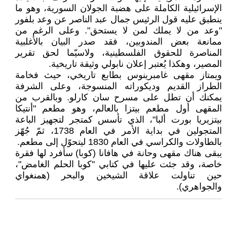
الإسرائيلية الكاملة على هضبة الجولان السورية، وهو ما
ينطبق عليه قول الرئيس جمال عبد الناصر عن وعد بلفور
"وعد من لا يملك لمن لا يستحق". وعلى الرغم من
ممانعة بعض المندوبين، فقد صدر البيان بالأغلبية
المناصرة للحقوق الفلسطينية، ولاسيّما لحق تقرير
المصير، وهكذا يُعتبر إعلان نابولي وثيقة تاريخية.
ويمتاز مقهى غامبرينوس بطابع تاريخي، حيث فخامة
الطراز القديم وديكوراته المنسوجة، وعلى الشرفة
يمكنك أن تطل على مسرح سان كارلو. وبالقرب من
المقهى أول مطعم بيتزا بالعالم، وهو مطعم "أنتيكا
بيتزيريا بورت ألبا"، الذي تأسس كمتجر لتجهيز الباعة
المتجولين في بداية الأمر في العام 1738، ثمّ جُهّز
بالطاولات والكراسي في العام 1830 ليتحوّل إلى مطعم.
يبقى هناك مقهى وحانة في هافانا (كوبا) سأفرد لها فقرة
خاصة، وقد جئت عليها في كتابي "كوبا الحلم الغامض"،
حين تناولت علاقة الشيخين والبحر (همنغواي
والجواهري).