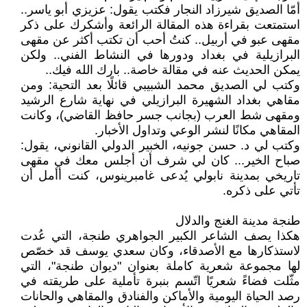
أمّا الصديق شيرزاد النجار فكتب يقول: عزيزي أبو ياسر..
استمتعت بقراءة هذه المقالة الرائعة وأشكرك على ذكر
مقهى عبو في أربيل.. كنتُ أحب أن تكتب أكثر عن مقهى
البرازيلية في بغداد ودورها في النشاط الفني.. ولكن
يمكن الحديث عنه في مقالة خاصة.. بارك الله فيك..
وكتب لي الصديق محمد الشبيبي قائلًا بعد التحية: ومن
مقاهي بغداد الشهيرة البرازيلي في نهاية شارع الرشيد
ومقهى شط العرب (بجانب جسر حافظ القاضي)، وكانت
المقاهي مكانًا لنشر الوعي وتداول الأخبار.
وكتب لي د. حسن جونيه، الخبير الدولي القانوني، يقول:
صباح الخير... كان لي شرف أن أجلس معك في مقهى
تاريخي بمدينة نابولي يُدعى غامبرينوس، كنت أأمل أن
تأتي على ذكره.
طنجة مدينة الغنج والدلال
هكذا يصف الشاعر الكبير الجواهري طنجة، التي عُدت
لاستذكارها مع الأصدقاء، وكان سعدي يوسف قد خصّص
لها مجموعة شعرية كاملة بعنوان "ديوان طنجة"، التي
مثّلت فضاءً شعريًا اتّسم بنبرة تأملية على طريقته في
رصد الحياة اليومية والأماكن والفنادق والمقاهي والحانات