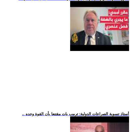
.. أستاذ تسوية الصراعات الدولية: ترمب بات مقتنعا بأن القوة وحده