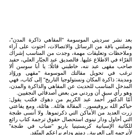
بعد نشر سرديتي الموسومة "المقاهي ذاكرة المدن"،
وصلتني باقة من الرسائل والاتصالات، احتوت على آراء
وملاحظات وتعليقات مهمة، وجدت من المناسب إشراك
القرّاء في الاطلاع عليها. فالصديق عبد الجبّار العلي، حفيد
صاحب مقهى عبد ننه، خاطبني قائلًا: يا أبا سوسن ألا
ترغب في تحويل مقالتك الموسومة "مقهى وروّاد
ومدينة: ذاكرة المكان ونستولوجيا التاريخ" إلى كتاب، فهي
المدخل المناسب للحديث عن المقاهي والذاكرة والمدن،
وهو رأي سبق أن وردني من بعض أصدقائي النجفيين.
أمّا الدكتور أحمد عبد الكريم من دهوك فكتب يقول:
حياكم الله بروفيسور.. المقالة هائلة.. هائلة، ومع يفاعتي
زرت العديد من الأماكن التي ذكرتموها. ولا أنسى طنجة
التي أحاول ودار نينوى استحصال حقوق ترجمة كتاب رائع
للكاتبة الإسبانية كريستينيا باريو "ضباب في طنجة"
لأترجمه إلى العربية.. دمتم ودام يراعكم المتّقد.