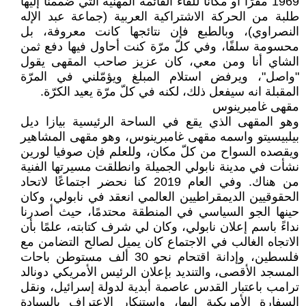
1969 مقرًا أو مكانًا للقاء القائمة المهنية التي ضممنا إليها
طلبة من الحركة الاشتراكية العربية (جماعة عبد الإله
النصراوي)، وبالطبع فإن نتائجها كانت معروفة، بل
محسومة سلفًا، وفي كلّ مرّة كنت أحاول فيها دفع ثمن
الشاي أنا ومن معي، كان عزيز صاحب المقهى يقول
"واصل"، ويرفض استلام المبلغ ويؤمّلني في المرّة
المقبلة انه سيفعل ذلك، لكنه في كلّ مرّة يعيد الكرّة.
مقهى غامبرينوس
وهو المقهى الذي يقع في الساحة الرئيسية بيازا ديل
بيلبيسيتو واسمه مقهى غامبرينوس، وهو مقهى المشاهير
ويقصده السواح من كلّ مكان، وللعلم فإن صوفيا لورين
نشأت في مدينة نابولي الجميلة وانطلقت مسيرتها الفنية
من هناك. وفي العام 2019 كنا نحضر اجتماعًا لاتحاد
الحقوقيين الديمقراطيين العالمي انعقد في نابولي، وكان
حينها الجو السياسي في المنطقة محتدمًا، حيث أصدرنا
نداءً باسم إعلان نابولي، وكان لي شرف كتابته، علمًا بأن
الاتجاه الغالب في الاجتماع كان يميل لصالح التضامن مع
فلسطين، وإدانة اقتحام نحو 30 ألف مستوطن باحات
المسجد الأقصى، والتنديد بإعلان الرئيس الأمريكي دونالد
ترامب باعتبار القدس عاصمة أبدية لدولة إسرائيل، ونقل
السفارة الأمريكية إليها، واستنكار الاعتراف بالسيادة