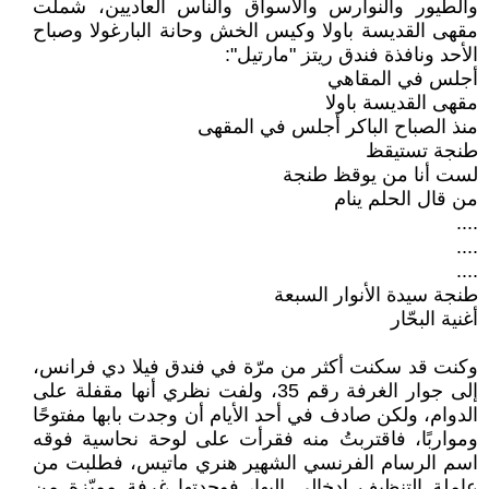
والطيور والنوارس والأسواق والناس العاديين، شملت
مقهى القديسة باولا وكيس الخش وحانة البارغولا وصباح
الأحد ونافذة فندق ريتز "مارتيل":
أجلس في المقاهي
مقهى القديسة باولا
منذ الصباح الباكر أجلس في المقهى
طنجة تستيقظ
لست أنا من يوقظ طنجة
من قال الحلم ينام
....
....
....
طنجة سيدة الأنوار السبعة
أغنية البحّار
وكنت قد سكنت أكثر من مرّة في فندق فيلا دي فرانس،
إلى جوار الغرفة رقم 35، ولفت نظري أنها مقفلة على
الدوام، ولكن صادف في أحد الأيام أن وجدت بابها مفتوحًا
ومواربًا، فاقتربتُ منه فقرأت على لوحة نحاسية فوقه
اسم الرسام الفرنسي الشهير هنري ماتيس، فطلبت من
عاملة التنظيف إدخالي إليها، فوجدتها غرفة مميّزة من