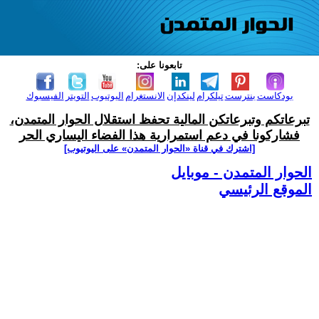
تابعونا على:
بودكاست
بنترست
تيلكرام
لينكدإن
الانستغرام
اليوتيوب
التويتر
الفيسبوك
تبرعاتكم وتبرعاتكن المالية تحفظ استقلال الحوار المتمدن،
فشاركونا في دعم استمرارية هذا الفضاء اليساري الحر
[اشترك في قناة ‫«الحوار المتمدن» على اليوتيوب]
الحوار المتمدن - موبايل
الموقع الرئيسي