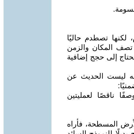
حسومة.
 لكنها تصطدم حاليًا
ي تصف المكان والزمن
حتاج إلى حجج إضافية
له ليست الحديث عن
يًا:
ًا ناقصًا لعمليتين
لأرض المسطحة، فأراه
 بديلًا للنموذج السائد