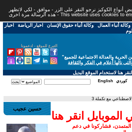
 أنواع الكوكيز نرجو النقر على الزر - موافق - لكي لاتظهر
This website uses cookies to ensure you ge
وكالة أنباء العمال
-
وكالة أنباء حقوق الإنسان
-
اخبار الرياضة
-
اخبار
لوم
التبرع للموقع - ادعمونا
حرية والعدالة الاجتماعية للجميع
"
تى نالها أعلام في الفكر والثقافة
قر هنا لاستخدام الموقع البديل
كوردي
English
الاصطناعي مع تكملة 3
حسين عجيب
لموبايل انقر هنا
 المتمدن، فشاركونا في دعم