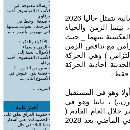
...
-
رسالة مفتوحة إلى
الأستاذ/ الفيلسوف أحمد
برقاوي
المكان لازمني بطبيعته ، بل فكرة إنسانية تتمثل حاليا 2026
-
صدفة ، وخطأ في
 بينما الزمن والحياة
الترجمة ...تحولت بسببها
إلى مهووس بالزمن ، بم
العكسية بينهما _ حيث
...
-
الأذكياء والذكيات ....
تزامن مع تناقص الزمن
-
الزمن وأسماء
الأحوال...تحية إلى
التزامن ) وهي الحركة
الأستاذ/ الفيلسوف أحمد
برقاو ...
لحديثة أحادية الحركة
-
سين من الناس....2
 فقط .
-
قضية بتول علوش في
الأسبوع الثاني....
المزيد.....
أولا وهو في المستقبل
رن..) ، ثانيا وهو في
أخبار عامة
 الحاضر خلال العام القادم (
-
حكومة العراق تعلق على
حاليا في المستقبل ) ، وثالثا تصير في الماضي يعد 2028
-الخصومات- على أسعار
نفط البلاد في ظل ...
-
-البيت الروسي- ببرلين-