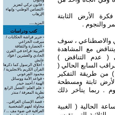
-
قانون تركي لتعزيز
-التضامن الوطني- وإنهاء
الإرهاب
رة الأرض الثابتة
 والنجوم .
المزيد.....
كتب ودراسات
-
حرير فراشة الحكايات /
ني والاصطناعي ، سوف
ميرفت الخزاعي
-
الحضارة والثقافة
تناقض مع المشاهدة
العربية: قراءة في القرن
الحادي والعشرين / فؤاد
 ( عدم التناقض )
عايش
راقب السابع الحالي (
-
أخلاق الرسول كما ذكرها
القرآن الكريم بالانجليزية /
من طريقة التفكير
محمود الفرعوني
-
قواعد الأمة ووسائل
 الأرض ثابتة ومسطحة
الهمة / أحمد حيدر
-
علم العلم- الفصل الرابع
م . ربما يتأخر ذلك
نظرية المعرفة / منذر
خدام
-
قصة الإنسان العراقي..
عة الحالية ( الغبية
محاولة لفهم الشخصية
العراقية في ضوء مف ... /
 الثلاثية التي تقيس