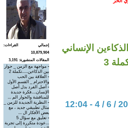
ي الحر
لذكاءين الإنساني
إجمالي القراءات:
10,879,904
لة 3
المقالات المنشورة: 3,191
-
مواجهة مع الزمن _ حوار
بين الذكاءين.....تكملة 2
-
العلاقة بين الحب
والاحترام _ القسم الأول
-
أصل الفرد بدل أصل
الإنسان....فكرة جديدة
للمناقشة والحوار الم ...
-
النظرية الجديدة للزمن _
مثال تطبيقي جديد ، مع
بعض الأفكار ال ...
-
تعليق مع سؤال 5
...عودة متكررة إلى تجربة
الشقين _ حوار بين ا ...