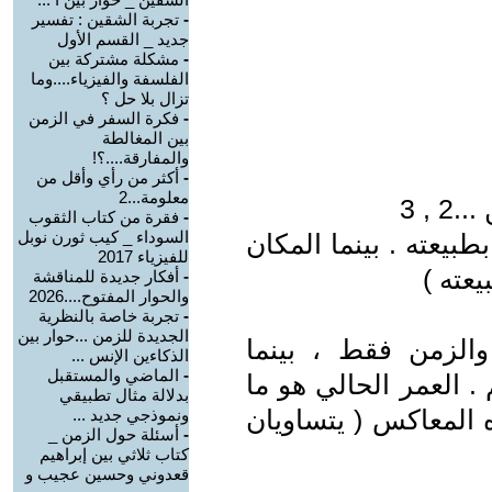
-
تجربة الشقين : تفسير
جديد _ القسم الأول
-
مشكلة مشتركة بين
الفلسفة والفيزياء....وما
تزال بلا حل ؟
-
فكرة السفر في الزمن
بين المغالطة
والمفارقة....؟!
-
أكثر من رأي وأقل من
معلومة...2
, 3
-
فقرة من كتاب الثقوب
السوداء _ كيب ثورن نوبل
طبيعته . بينما المكان
للفيزياء 2017
يعته )
-
أفكار جديدة للمناقشة
والحوار المفتوح....2026
-
تجربة خاصة بالنظرية
الجديدة للزمن ...حوار بين
الزمن فقط ، بينما
الذكاءين الإنس ...
-
الماضي والمستقبل
. العمر الحالي هو ما
بدلالة مثال تطبيقي
 المعاكس ( يتساويان
ونموذجي جديد ...
-
أسئلة حول الزمن _
كتاب ثلاثي بين إبراهيم
قعدوني وحسين عجيب و