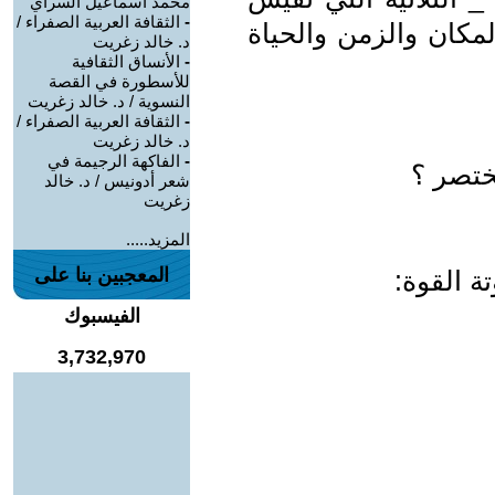
محمد اسماعيل السراي
-
الثقافة العربية الصفراء /
المكان والزمن والحياة
د. خالد زغريت
-
الأنساق الثقافية
للأسطورة في القصة
النسوية / د. خالد زغريت
-
الثقافة العربية الصفراء /
د. خالد زغريت
-
الفاكهة الرجيمة في
ختصر ؟
شعر أدونيس / د. خالد
زغريت
المزيد.....
المعجبين بنا على
ة القوة:
الفيسبوك
3,732,970