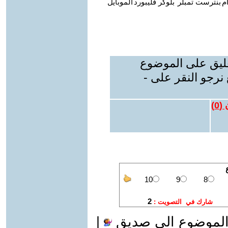
م
بنترست
تمبلر
بلوكر
فليبورد
الموبايل
عليق على الموضوع
نرجو النقر على -
 (
0
)
الموضوع الى صديق
|