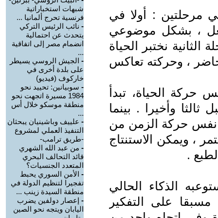
شبهات استخباراتية
ي مرحلتين : أولا في
فرنسية تحرج ألمانيا ...
-
نائب الرئيس التركي
فعل ، بشكل موضوعي
يتحدث عن احتمالية
لثانية نختبر الحياة
انضمام مصر إلى اتفاقية
...
حاضر ، وحركته تعاكس
-
الجيش الروسي يسيطر
على بلدة أخرى في
خاركوف (فيديو)
-
سوبيانين: تحييد نحو
حركة الحياة، تبدأ
1984 مسيرة اتجهت نحو
منطقة موسكو خلال أس
ثالثا وأخيرا . بينما
...
 نفس حركة الزمن من
-
علييف وباشينيان يبحثان
التنفيذ العملي لمشروع
ر ، ويمكن الاستنتاج
-طريق ترامب-
-
من عبد الله الشهري
لطبع .
قائد التحالف البحري
المتعدد الجنسيات؟
-
الأمن السوري يحبط
تفجيرا لتنظيم الدولة في
توعبه الذكاء الحالي
منطقة السيدة زينب ...
 مسبقا على التفكير
-
إعصار دولفين يضرب
اليابان ويتجه نحو الصين
ة وفي اتجاه واحد من
وتايوان