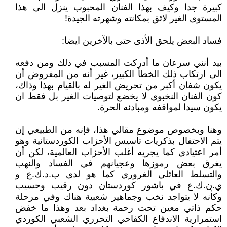
كبيرة جدا وكيف بهذا الفنان المحبوب ينزل الى هذا
المستوى الغير لائق بمكانته وشهرته الجيدة!
فساد البعض يلحق الأذى حتى بالآخرين ايضا:
بيد أنني سرعان ما أدركت المسبب في ذلك ومن دفعه
الى ارتكاب ذلك الخطأ الكبير، غير أنه من المفروض أن
يكون شفان أكبر من تحريض الغير له بالقيام بهذا وذاك،
كون الفنان النخبوي لا يخضع لتوصيات الغير بل فقط ان
يكون سيدا لمواقفه ومبادئه الحرة.
وهنا وبخصوص موضوع مقالي هذا، فإنه من الطبيعي إن
يتم الاحتفال بذكريات تأسيس الأحزاب الكوردستانية وهو
أمر اعتيادي كما يجريه أغلب الأحزاب العالمية، لكن أن
يغرق بعض رموزها وعجيانهم في الفساد والنهب
والتسلط العائلي الغروري كما هو لدى ب.د.ك.ع و
ي.ن.ك.ع في باشور كوردستان دون رقيب وحسيب
وكأنه لا يتواجد نخب وجماهير شعبية هناك وفي مرحلة
حكم ذاتي معين تحت رحمة بغداد بعد وهذا ما خفض
استمرارية الاندفاع الكفاحي التحرري الشعبي الكوردي