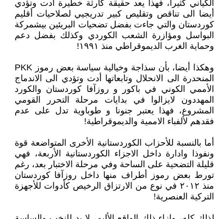
الكياني كثيرا، فهذا يعد حقيقة كارثة خطيرة أدت وتؤدي
أيضا الى تناقص وتقليص كبير تدريجيي لصلاحيات أقليم
كوردستان والتي جاءت بفضل تضحيات البريئين بيشمركة
البواسل ومؤازرة الشعب الكوردي وكذلك بفضل دعم
وحماية الغرب الديموقراطي منذ ١٩٩١!
وهكذا أيضا، بأن سذاجة وخيالية سياسة بعض رموز PKK
المنحدرة الى الانحلال وتابعاتها أدت وتؤدي الى الاندماج
الأممي الكوني في باكور و روزآفا كوردستان والكورد
المهددون لايزالوا في بدايات مرحلة التحرر القومي
المشروع، فهذا يعتبر جنونا و طوباوية تدل على عدم
فقدهم لألفباء الاممية والديموقراطية!
أما بالنسبة للأحزاب الكوردستانية الأخرى المتواضعة قوة
ونفوذا وادارة داخل الاجزاء الكوردستانية الأربعة، فهي
قليلة التضحية على الساحة وفي مرحلة الاختبار بعد، رغم
تورط بعض رموز أطراف منها داخل روزآفا كوردستان
منذ ٢٠١٢ في نوع من الارتزاق الرخيص كأدوات للأجهزة
التركية العنصرية!
لذلك كله، وإزاء ذلك الواقع الأليم، لا بد للنخب والساسة