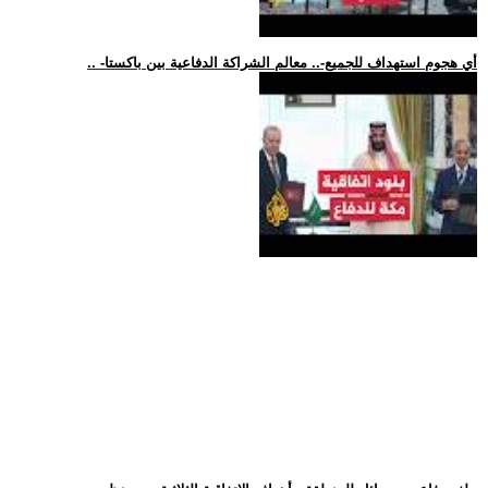
.. -أي هجوم استهداف للجميع-.. معالم الشراكة الدفاعية بين باكستا