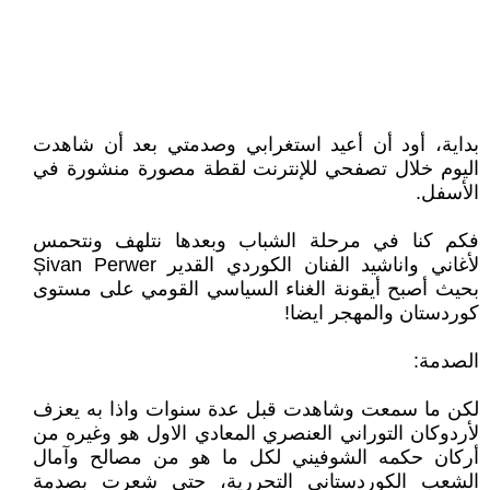
بداية، أود أن أعيد استغرابي وصدمتي بعد أن شاهدت
اليوم خلال تصفحي للإنترنت لقطة مصورة منشورة في
الأسفل.
فكم كنا في مرحلة الشباب وبعدها نتلهف ونتحمس
لأغاني واناشيد الفنان الكوردي القدير Șivan Perwer
بحيث أصبح أيقونة الغناء السياسي القومي على مستوى
كوردستان والمهجر ايضا!
الصدمة:
لكن ما سمعت وشاهدت قبل عدة سنوات واذا به يعزف
لأردوكان التوراني العنصري المعادي الاول هو وغيره من
أركان حكمه الشوفيني لكل ما هو من مصالح وآمال
الشعب الكوردستاني التحررية، حتى شعرت بصدمة