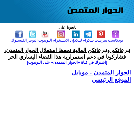
تابعونا على:
بودكاست
بنترست
تيلكرام
لينكدإن
الانستغرام
اليوتيوب
التويتر
الفيسبوك
تبرعاتكم وتبرعاتكن المالية تحفظ استقلال الحوار المتمدن،
فشاركونا في دعم استمرارية هذا الفضاء اليساري الحر
[اشترك في قناة ‫«الحوار المتمدن» على اليوتيوب]
الحوار المتمدن - موبايل
الموقع الرئيسي