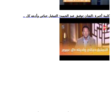
.. كلمة أخيرة -الفنان توفيق عبد الحميد: التمثيل حياتي وأديته كل