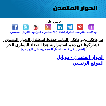
تابعونا على:
بودكاست
بنترست
تيلكرام
لينكدإن
الانستغرام
اليوتيوب
التويتر
الفيسبوك
تبرعاتكم وتبرعاتكن المالية تحفظ استقلال الحوار المتمدن،
فشاركونا في دعم استمرارية هذا الفضاء اليساري الحر
[اشترك في قناة ‫«الحوار المتمدن» على اليوتيوب]
الحوار المتمدن - موبايل
الموقع الرئيسي