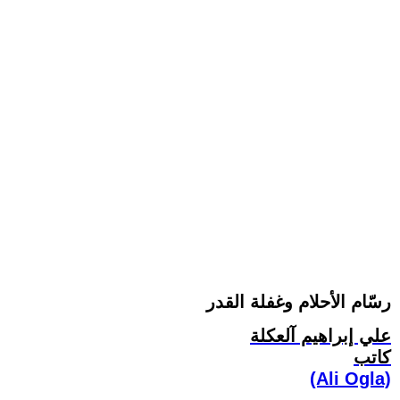
رسّام الأحلام وغفلة القدر
علي إبراهيم آلعكلة
كاتب
(Ali Ogla)