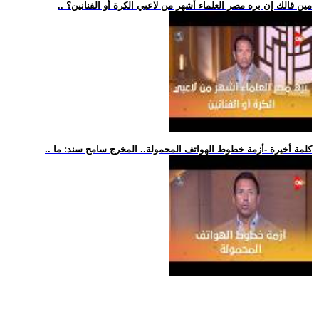
.. مين قالك إن بره مصر العلماء أشهر من لاعبي الكرة أو الفنانين؟
.. كلمة أخيرة -أزمة خطوط الهواتف المحمولة.. المخرج سامح سند: ما