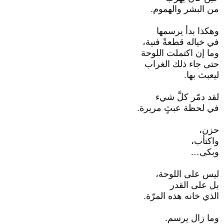
من البشر والهموم.
وهكذا بدأ يرسمها
في خياله قطعةً فنية،
وما إن اكتملت اللوحة
حتى جاء ذلك الغراب
ليعبث بها.
لقد دمّر كلَّ شيء
في لحظة عبثٍ مريرة.
حزن،
واكتأب،
وبكى…
ليس على اللوحة،
بل على القدر
الذي خانه هذه المرّة.
وما زال يرسم.