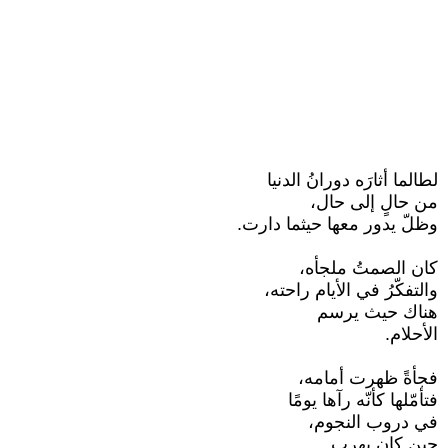
لطالما أثارَه دورانُ الدنيا
من حالٍ إلى حال،
وظلّ يدور معها حيثما دارت.
كان الصمتُ ملجأه،
والتفكّرُ في الأيام راحته،
هناك حيث يرسم
الأحلام.
فجأةً ظهرت أمامه،
فتأمّلها كأنّه رآها يومًا
في دروب النجوم،
حين كان يهرب