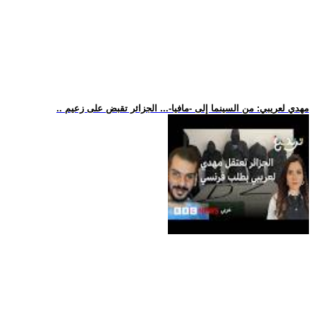
.. مهدي لعريبي: من السينما إلى -مافيا-... الجزائر تقبض على زعيم