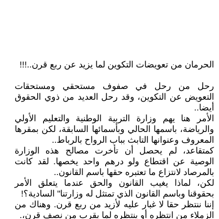
الحرمان من تعويضات التكوين لما يزيد عن ربع قرن..!!!
رحل من رحل في صفوف مستحقي ومستحقات
التعويض عن التكوين، وقد رحل العديد من ذوي الحقوق
أيضا..
الأمر هنا يهم وزارة التربية الوطنية والتعليم الأولي
والرياضة، باسمها الحالي وبأسمائها السابقة، لكن بمقرها
المعروف وعنوانها التابث بباب الرواح بالرباط..
كمتقاعد، لم يحصل أن تأخرت مصالح هذه الوزارة
الوصية عن اقتطاع ولو درهم واحد يخصها. لقد كانت
بالمرصاد لانتزاع ما تعتبره حقها باسم القانون..
لكن، لماذا يغيب القانون والحق عندما يتعلق الأمر
بحقوقنا وباسم القانون الذي تمتثل له وزارتنا" السادية؟!
إننا ننتظر حقا لا غبار عليه لأزيد من ربع قرن. وهناك من
الزملاء من انتظره أو ينتظره لما يقرب من نصف قرن،.