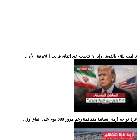
.. ترامب يلوّح بالقوة.. وإيران تتحدث عن اتفاق قريب | #غرفة_الأخ
.. غزة تواجه أزمة إنسانية متفاقمة رغم مرور 300 يوم على اتفاق وق