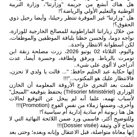
هل هناك أبشع من جريمة "وزارتنا"، وزارة التربية
الوطنية والتعليم الأولي والرياضة؟!
هل "وزارتنا" غير الموقرة تنتظر رحيلنا، وأيضا رحيل ذوي
الحقوق؟!
من خلال زياراتنا الماراطونية للمصالح الخارجية للوزارة،
نواجه دوما، ولحسن حظنا بلباقة الموظفين والموظفات،
لكن أسطوانة الانتظار واحدة..
واليوم، الثلاثاء 02 يونيو 2026، زرت مصلحة زنقة ابن
تومرت بالرباط. وبرفق ولطافة، وحسرة أيضا، عدت
أدراجي لا ألوي على شيء..
إنها حكاية عبد الحليم حافظ: "... قالت يا ولدي لا تحزن،
فالانتظار عليك هو المكتوب..."!!!
علمت بعد التحري خارج الأروقة المعلومة أن الخازن
الوزاري (Trésorier Ministériel) يحتفظ بتوقيعه "المبجل"
لأسباب تهمه، علما أنه لم يبخل عن التوقيع لحالات
وأخرى، وضمنها زملاء من نفس الفوج (Promotion)!!!
هل هنا زبونية أم سادية إدارية أم سياسية؟!
وللتوضيح أكثر، فاسمي ورد ضمن اللائحة النهائية التي لا
تحتاج لأي وثيقة (Dossier visée)!!!
إنها معاناة متواصلة، قبل الاعتقال وإبانه وبعده؛ وحتى بعد