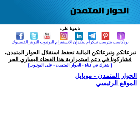
تابعونا على:
بودكاست
بنترست
تيلكرام
لينكدإن
الانستغرام
اليوتيوب
التويتر
الفيسبوك
تبرعاتكم وتبرعاتكن المالية تحفظ استقلال الحوار المتمدن،
فشاركونا في دعم استمرارية هذا الفضاء اليساري الحر
[اشترك في قناة ‫«الحوار المتمدن» على اليوتيوب]
الحوار المتمدن - موبايل
الموقع الرئيسي