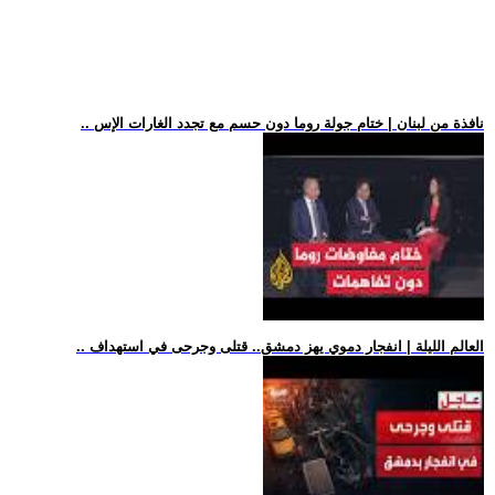
.. نافذة من لبنان | ختام جولة روما دون حسم مع تجدد الغارات الإس
.. العالم الليلة | انفجار دموي يهز دمشق.. قتلى وجرحى في استهداف