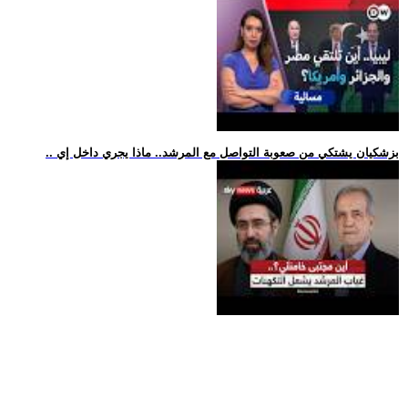
.. بزشكيان يشتكي من صعوبة التواصل مع المرشد.. ماذا يجري داخل إي