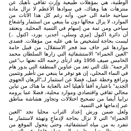
الوطنية، هي بمؤهلات طبيعية وإرث ثقافي ناهيك عن
منتزهات هنا وهناك، في سوادها الأعظم لا تزال مادة
سياحية خامة الى حين. وأنه رغم كل هذا الأثاث من
الموارد، لا يزال مجالها دون ما ينبغي من استثمار واشعاع
سياحي ومن ثمة من إسهام في التنمية المحلية. ونعتقد
أن دائرة اكنول (تيزي وسلي، أجدير، بورد، اكنول ..)
ليست بحاجة لتشخيص ما هي عليه من مؤهلات. فصدى
مواردها غير خاف منذ فجر الاستقلال، من قبيل حامة
"العين الحمراء" الاستشفائية التي زارها السلطان محمد
الخامس صيف 1956 وقد ارتأى رحمه الله نعتها ب"عين
الرحمة". تلك التي تعد من عناوين المنطقة التي بدور هام
في النماء المحلي، إن هو توفر ما ينبغي من تأطير وتثمين
وترافع وخطة عمل، فضلا عن استثمار لــ”الرهان الجهوي
الجديد” باعتباره أفقا تأهيليا آخذ بالعناية ما هناك من تباين
مجالي ثقافي واقتصادي وموارد محلية، فضلا عما يرومه
ترابيا أيضا من تصحيح اختلالات وتجاوز هشاشة مناطق
عبر إدماجها في التنمية.
ولعل ضمن ورش إعداد التراب محليا نجد ”العين
الحمراء” التي لا تزال بحاجة لإدماجٍ وتهيئة لاستثمار ما
تتفرد به من مياه استشفائية، وحتى يتحول الموقع من