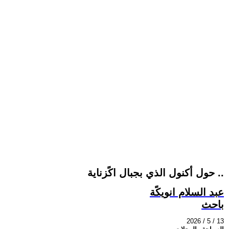
حول أكنول الذي بجبال اكًزناية ..
عبد السلام انويكًة
باحث
2026 / 5 / 13