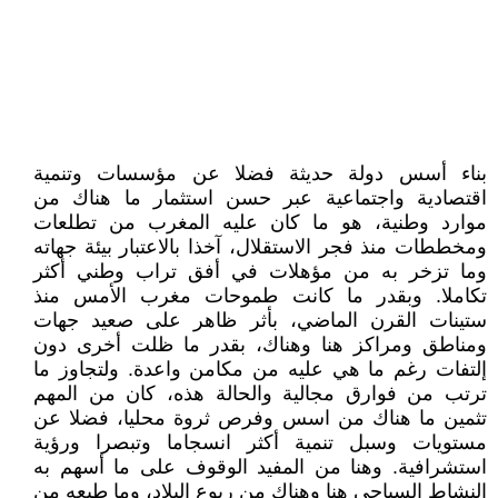
بناء أسس دولة حديثة فضلا عن مؤسسات وتنمية
اقتصادية واجتماعية عبر حسن استثمار ما هناك من
موارد وطنية، هو ما كان عليه المغرب من تطلعات
ومخططات منذ فجر الاستقلال، آخذا بالاعتبار بيئة جهاته
وما تزخر به من مؤهلات في أفق تراب وطني أكثر
تكاملا. وبقدر ما كانت طموحات مغرب الأمس منذ
ستينات القرن الماضي، بأثر ظاهر على صعيد جهات
ومناطق ومراكز هنا وهناك، بقدر ما ظلت أخرى دون
إلتفات رغم ما هي عليه من مكامن واعدة. ولتجاوز ما
ترتب من فوارق مجالية والحالة هذه، كان من المهم
تثمين ما هناك من اسس وفرص ثروة محليا، فضلا عن
مستويات وسبل تنمية أكثر انسجاما وتبصرا ورؤية
استشرافية. وهنا من المفيد الوقوف على ما أسهم به
النشاط السياحي هنا وهناك من ربوع البلاد، وما طبعه من