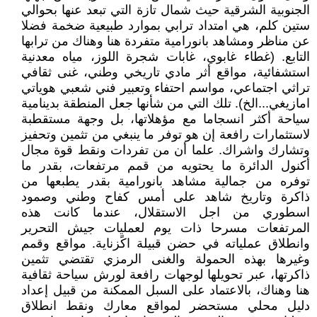
الجنوبية الشرقية حيث شمال تازة التي تبعد عنها بحوالي
ستين كلم، هي امتداد ترابي بموارد طبيعية ضخمة فضلا
عن مناظر ومشاهد بانورامية متفردة هنا وهناك من ترابها
التابع. (غطاء غابوي، غابات شجرة اللوز، مياه معدنية
استشفائية، مواقع أثر مادي تاريخي وطني، غنى ثقافي
تراثي اجتماعي، مواسم احتفاء وتعبير فني شعبي هوياتي
امازيغي...الخ). تلك التي من شأنها جعل المنطقة بدينامية
سياحة أكثر انسجاما مع مؤهلاتها، بل وجهة مستقطبة
لاستثمارات رافعة إن هو توفر ما ينبغي من تثمين وتحفيز
وتشارك واشراك. علما أن من تفردات ونقط قوة مجال
أكنول الدائرة ما يحتويه من قمم مرتفعات، بقدر ما
توفره من جمالية مشاهد بانورامية بقدر يطبعها من
ذاكرة وتاريخ شاهد على أمس كفاح وطني وصمود
اسطوري من اجل الاستقلال، عندما كانت هذه
المرتفعات مسرحا ذات يوم لعمليات جيش التحرير
وانطلاق عملياته في حضن قبيلة اكًزناية. مواقع وقمم
وغيرها بهذه الحمولة والغنى الرمزي تقتضي تثمين
ذاكرتها، عبر تحويلها لوجهات رافعة لورش سياحة ثقافية
هنا وهناك، بالاعتماد على السبل الممكنة من قبيل إعداد
دليل محلي مستحضر لمواقع معارك ونقط انطلاق