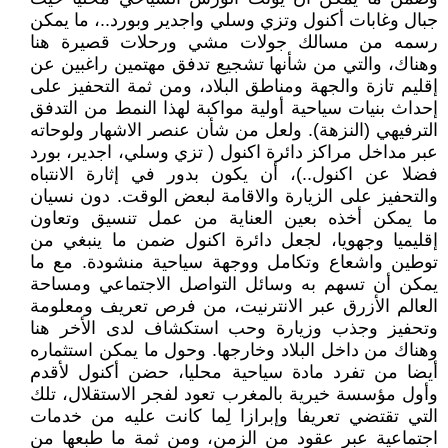
جبال وغابات أكنول وتزي وسلي واجدير وبورد..، ما يمكن
رسمه من مسالك جولات مشي ورحلات قصيرة هنا
وهناك، والتي من شأنها تشجيع تدفق مهتمين راغبين عن
إقليم تازة والجهة ومناطق البلاد، ومن ثمة التحفيز على
إحداث بنيات سياحية أولية مواكبة لهذا النمط من التدفق
الترفيهي (النزهة). ولعل من شأن عنصر الاشهار ولوحاته
عبر مداخل مراكز دائرة اكنول ( تزي وسلي، اجدير، بورد
فضلا عن اكنول..)، أن يكون بدور في إثارة الانتباه
والتحفيز على الزيارة والاقامة لبعض الوقت. دون نسيان
ما يمكن أخذه بعين العناية من عمل تنسيق وتعاون
إقليميا وجهويا، لجعل دائرة اكنول ضمن ما ينبغي من
توطين واشعاع وتكامل ووجهة سياحية منشودة. مع ما
يمكن أن تسهم به وسائل التواصل الاجتماعي ومساحة
العالم الأزرق عبر الانترنيت، من فرص تعريف ومعلومة
وتحفيز وجذب وزيارة وحب استكشاف لدى الأخر هنا
وهناك من داخل البلاد وخارجها. وحول ما يمكن استثماره
أيضا من تفرد مادة سياحية محليا، حضن أكنول لأقدم
وأول مؤسسة خيرية بالمغرب تعود لفجر الاستقلال، تلك
التي تقتضي تعريفا وإبرازا لِما كانت عليه من خدمات
اجتماعية عبر عقود من الزمن، ومن ثمة ما طبعها من