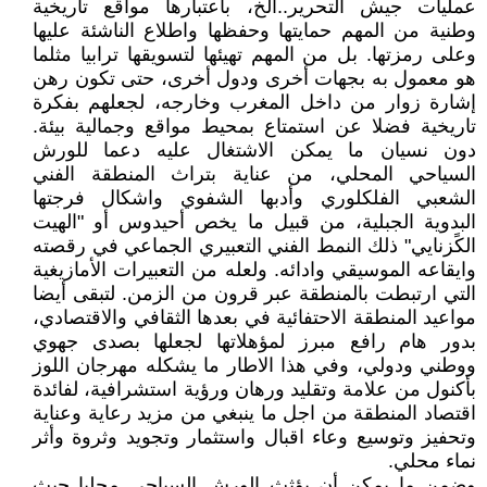
عمليات جيش التحرير..الخ، باعتبارها مواقع تاريخية
وطنية من المهم حمايتها وحفظها واطلاع الناشئة عليها
وعلى رمزتها. بل من المهم تهيئها لتسويقها ترابيا مثلما
هو معمول به بجهات أخرى ودول أخرى، حتى تكون رهن
إشارة زوار من داخل المغرب وخارجه، لجعلهم بفكرة
تاريخية فضلا عن استمتاع بمحيط مواقع وجمالية بيئة.
دون نسيان ما يمكن الاشتغال عليه دعما للورش
السياحي المحلي، من عناية بتراث المنطقة الفني
الشعبي الفلكلوري وأدبها الشفوي واشكال فرجتها
البدوية الجبلية، من قبيل ما يخص أحيدوس أو "الهيت
الكًزنايي" ذلك النمط الفني التعبيري الجماعي في رقصته
وايقاعه الموسيقي وادائه. ولعله من التعبيرات الأمازيغية
التي ارتبطت بالمنطقة عبر قرون من الزمن. لتبقى أيضا
مواعيد المنطقة الاحتفائية في بعدها الثقافي والاقتصادي،
بدور هام رافع مبرز لمؤهلاتها لجعلها بصدى جهوي
ووطني ودولي، وفي هذا الاطار ما يشكله مهرجان اللوز
بأكنول من علامة وتقليد ورهان ورؤية استشرافية، لفائدة
اقتصاد المنطقة من اجل ما ينبغي من مزيد رعاية وعناية
وتحفيز وتوسيع وعاء اقبال واستثمار وتجويد وثروة وأثر
نماء محلي.
وضمن ما يمكن أن يؤثث الورش السياحي محليا حيث