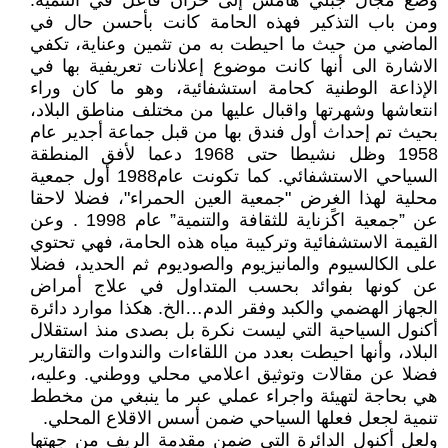
وضع مجال جبلي هامش إلى خزان فاعل في التنمية.
ومن باب التذكير فهذه الحامة كانت بأحسن حال في
الماضي من حيث ما احيطت به من تثمين وعناية، تكفي
الاشارة الى أنها كانت موضوع إعلانات تعريفية بها في
الإذاعة الوطنية كحامة استشفائية، وهو ما كان وراء
انتعاشها وشهرتها واقبال عليها من مختلف مناطق البلاد،
بحيث تم إحداث أول فندق بها من قبل جماعة أجدير عام
1958 وظل نشيطا حتى 1968 دعما لأفق المنطقة
السياحي الاستشفائي. كما تكونت عام1988 أول جمعية
محلية لهذا الغرض "جمعية العين الحمراء"، فضلا لاحقا
عن ”جمعية اكًزناية للثقافة والتنمية” عام 1998 . وعن
القيمة الاستشفائية وتركيبة مياه هذه الحامة، فهي تحتوي
على الكالسيوم والمانيزيوم والصوديوم ثم الحديد، فضلا
عن كونها بفوائد بحسب المتداول في علاج أمراض
الجهاز الهضمي والكبد وفقر الدم…الخ. هكذا موارد دائرة
أكنول السياحية التي ليست نكرة بل بصدى منذ استقلال
البلاد، وأنها احيطت بعدد من اللقاءات والندوات والتقارير
فضلا عن مقالات وتوثيق اعلامي محلي ووطني. وعليه،
هي بحاجة لتهيئة واجراء عملي عبر ما ينبغي من مخطط
تنمية لجعل فعلها السياحي ضمن أسس الاقلاع المحلي.
ولعل أكنول الدائرة التي ضمن مقدمة الريف من جهتها