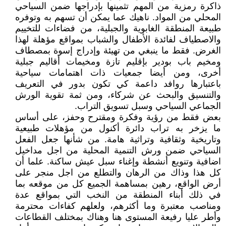
ذاكرة رمزية من المهم تثمينها بإدراجها ضمن السياحي
المحلي من المواد. ناهيك عما يمكن أن تسهم به وتوفره
طبيعة المنطقة الغابوية والجبلية، من فضاءات للتخييم
والاصطياف لفائدة الأطفال والشباب بمواقع مؤهلة لهذا
الغرض. فقط ما ينبغي من تهيئة وإدراج إسوة بمصطاف
ومخيم باب بودير بإقليم تازة ومخيمات أقاليم جبلية
أخرى، ومن أيضا جمعيات ذات اهتمامات سياحية
باعتبارها روافد داعمة كي تكون بدور في التعريف
والتنسيق والبحث عن شركاء، ومن ثمة تقوية الورش
الجماعي السياحي وسبل تسويق التراب.
بعض فقط من رؤية وفكرة ومقترح وحفز، على أساس
ما يزخر به تراب دائرة أكنول من مؤهلات طبيعية
وتاريخية وثقافية وتراثية هامة. من شأنها جعل الفعل
السياحي ضمن ورش التنمية المحلية من اجل مداخيل
اضافية وتنويع أنشطة وإغناء سبل عيش ساكنة. علما أن
كل هذا وذاك من الرهان والتطلع من اجل منجر على
أرض الواقع، رهين بمساهمة الجميع كل من موقعه بما
في ذلك أبناء المنطقة من النخب التي بمواقع عدة
ومناصب معتبرة وما أكثرهم، ولعلهم كفاءات محترمة
وأطر عليا رفيعة المستوى هنا وهناك بمختلف القطاعات