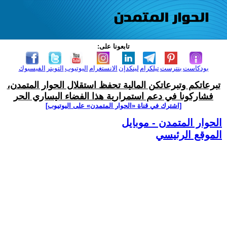
تابعونا على:
بودكاست
بنترست
تيلكرام
لينكدإن
الانستغرام
اليوتيوب
التويتر
الفيسبوك
تبرعاتكم وتبرعاتكن المالية تحفظ استقلال الحوار المتمدن،
فشاركونا في دعم استمرارية هذا الفضاء اليساري الحر
[اشترك في قناة ‫«الحوار المتمدن» على اليوتيوب]
الحوار المتمدن - موبايل
الموقع الرئيسي