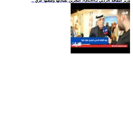
.. وزير الثقافة الأردني لـ«الأيام»: البحرين بقيادتها وشعبها عزي