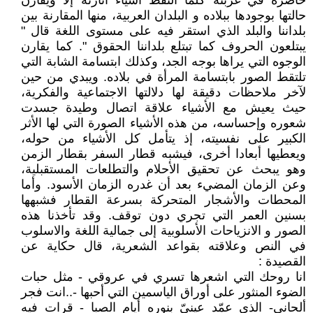
حاضرة في غربته كلما التقط أشياء أثارته إلا ويقارن
حالتها بوجودها ببلاده و البلدان العربية، منها المقارنة بين
بلداننا والبلد الذي استقر فيه على مستوى اللغة قال "
يبتلعون الحروف كما تبتلع بلداننا الحقوق ". كما يقارن
الوجوه التي يراها بوجه الجد، وكذلك ابتسامة الشابة التي
تلتقط الصور بابتسامة المرأة في بلاده. ويبدي من حين
لآخر ملاحظات دقيقة لها دلالتها الاجتماعية والفكرية،
حيث يعيش مع الأشياء علاقة اتصال وطيدة جسدت
شعوره وإحساسه، من هذه الأشياء الصورة التي لها الأثر
الكبير على نفسيته، إذ يتأمل كل الأشياء من حوله،
ويعطيها أبعادا أخرى، فيشبه قطار السفر بقطار الزمن
وهو يبحث عن تحقيق الأحلام والتطلعات المستقبلية،
وعن الزمان المضيء بعد أن غدره الزمان الأسود. وأما
المحطات والأشجار المتحركة بسرعة القطار فشبهها
بسنين العمر التي تجري دون توقف. وقد تأخذنا هذه
الصور و الانزياحات الأسلوبية إلى جمالية اللغة والاسلوب
في النص وعلاقته بقواعد الشعرية، قال حكاية عن
القصيدة :
انا روحك التي اشعرها تسري في عروقي - مثل حبات
الضوء المنثور على أوراق الياسمين التي أحبها -..انت فجر
ألحاني- الذي عمّد عينيّ بنوره أيام الصبا - قرات فيه