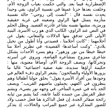
الإضطرارية فيما بعد. والتي حكمت بغياب الزوجة الأم،
وخلفت بعدها حزنا عميقا في نفسية الراوي، بقي وحيدا
يحدث نفسه قال : "أنصت إلى روحي." حالة نفسية
متأزمة يتمثل فيها الراوي وضعيته في غربة حقيقية
ورمزية، مشبها نفسه بشاعر غادرته القصيد. ويظل الحلم
في النص عند الراوي- الكاتب الذي هو رب الأسرة، البنية
الأولى التي تتدفق منها الدلالات والمعاني، يقول عن
أحلامهما : "كانت أحلامنا ، قصيدتي وأنا أطول من نخيل
بلادي". "وكنت أساعدها- القصيدة- في تطريز أحلا منا
خيطا خيطا من نور وزهور"، وهو يسرد الأحداث بشكل
شاعري ممزوج بمشاعره الفياضة، ويروي عن أسرته
وتحركاتها، ويصف الزوجة الأم، أوصافا معنوية، منها :
حكيمة آراؤها سديدة، نقية صفية اجتماعية" غالبا ما
يزورها الأولياء والصالحون". يشعر الراوي دفء العالم في
وجودها بين أفراد الأسرة يقول:" يحلق حولنا أطفالنا وهم
ينظرون في أكفهم، يحملون ماضيهم القريب." ويصف
الجد بأنه في عمره المتأخر، في وجهه نور يضيء، ويشم
عطر القرنفل من جسده كلما عانقه، كما يشم من ثيابه
رائحة ضفائر الجدة. إن فعل الذاكرة هنا فعل خصب ولاد
للصور المتذكرة عبر جميع المراتب والحالات، إذ يتذكر