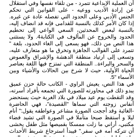
أن العملية الإبداعية تتمرد - من تلقاء نفسها وفي استقلال
عن إرادة الأديب ووعيه - على القوانين التي تحكم
الجنس الأدبي وعلى الحدود التي تفصله عادة عن غيره.
إذا كان الأمر كذلك بالنسبة للقدامى فإنه قد انضاف إليه،
بالنسبة لبعض المحدثين، السعي الواعي إلى تحطيم
الحدود والخروج عن المألوف في الكتابة4. ولا يستثنى
هذا النص من ذلك، فهو يسعى إلى الغاء الحدود، بلغة "
تتمرد على القوالب الجاهزة وتخرق ما هو متعارف عليه،
وتسعى إلى ارتياد منطقة الدهشة والإشراق والغموض
والسحر والبراءة.. المنطقة التي تمتزج فيها اللغة بعناصر
الحياة الأولية، حيث لا شرخ بين الحالات والأشياء وبين
الأسماء "5.
في هذا النص، يعيش الراوي - الكاتب حالة حزن عميق
يبدو ذلك في محاورته للصورة التي تجمعه بأفراد أسرته،
وقد التقطت يوم عيد ميلاد في بلاد الغربة حيث يستحضر
أنفاس زوجته التي سماها "القصيدة"، فهي الحاضرة
-الغائبة وقد أججت الصورة مشاعر وعواطفه يقول:" أنام
ليلا و أستقظ صبحا متأملا في الصورة التي تشيد فضاء
مكتبي، أراني ما زلت ممسكا بقميصها مثل طفل يخشى
أن تتركه أمه في سفر." فيبدأ استرجاع شريط الأحداث