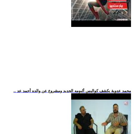
.. محمد عدوية يكشف كواليس ألبومه الجديد ومشروع عن والده أحمد عد