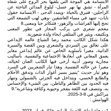
الابتسامة هي الموجة التي يلقيها بحر الروح على شفاه
المرأة - تشق بها نهر عسل- لبلوغ المدائن الباحثة عن
الراحلين- فتبرق بالحياة -ويتبدد الدجى - الابتسامة حقول
نايات- تتنهد في مساء العاشقين -وهي لهب الشمعة التي
تحج إليها الفراشات والزهور- فتتكاثر حبا ومعنى.8
معجم شعري حي يركب المجاز في تطور المعنى
وتكثيفه، ويثير في المتلقي ايحاء ولذة شعورية.
هكذا شكل الكاتب محمد رضا الشياع عالمه الإبداعي
على تعالق بين السردي والشعري وبين القصة والسيرة
الذاتية، معبرا بأسلوبه الخاص عن عالم إبداعي مغاير
يعمق المعاني في أبعادها الاجتماعية والنفسية. بأساليب
مجازية وصور أدبية أرخى فيها الكاتب العنان لخياله،
معبرا عن حالته النفسية. وهذا تيار الشعريين في السرد
وهو تيار حديث "يتميز بسبر أغوار الذات وتدفق الأحلام
والطابع الحسي، ويتداخل فيه الجزئي بالشمولي وتنهار
فيه الحدود بين الظاهر والباطن، بين الشيء والإحساس
به، وتتصف فيه اللغة بتفجر وحيوية وكثافة وشاعرية".9
مراكش في 8-3-2025.
الهوامش :
1- مجلة إبداع، الإصدار الرابع، ع42، فبراير 2023.