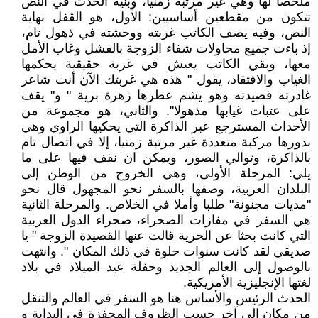
ملخصا لها وهي غير مرتبة زمنيا، وبنية الحدث في النص
تتكون من مقطعين أساسيين: الأول، هو القفل نهاية
النص، وفيه يصف الكاتب غربته ووحشته في ذهول تام،
إذ باءت جميع محاولات شفاء الزوجة بالفشل وغاب الأمل
معها، وبقي الكاتب يعيش في غربة حقيقية يحكمها
الغياب والافتقاد، يقول " هذه هي غربتك الآن أنت شاعر
غادرته قصيدته وهو يشم عطرها زهرة برية " و" يقف
على عتبات غيابها مذهولا". والثاني، هو مجموعة من
الأحداث المسترجع عبر الذاكرة التي يحكيها الراوي وهي
بدورها مركبة متعددة غير مرتبة زمنيا، إلا في اتصال تام
بالذاكرة، وتوالي الصور، ويمكن ان نقف فيها على ما
يلي: المرحلة الأولى، وهي الخروج من الوطن إلى
البلدان العربية، وصفها بالسفر نحو المجهول قال نحو
"مديات مجنونة" طلبا وأملا في الخلاص. والمرحلة الثانية
هي السفر في مفازات الصحراء، صحراء الدول العربية
التي كانت بحثا عن الحرية قالت عنها القصيدة الزوجة " يا
صديقي لقد كانت سنوات حلوة في ذلك المكان ". وانتهت
بالوصول إلى العالم الجديد وحفلة عيد الميلاد في بلاد
لغتها الإنجليزية الأمريكية.
الحدث الرئيس والأساس هنا هو السفر في العالم والتنقل
من مكان إلى آخر حسب الظروف المحفزة في البداية و