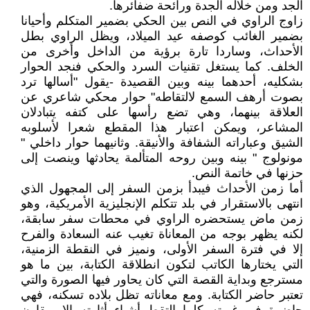
الجد ومن خلاله الجدة ورائحة ضفائرها.
زاوج الراوي في النص بين الحكي بضمير المتكلم وأحيانا
بضمير الغائب كوصفه عيد الميلاد، ويظل الراوي بطل
الأحداث، وساردا تارة برؤية من الداخل وأخرى من
الخلف. كما يستغل تقنيات السرد والحكي فنجد الحوار
بشكليه، أحدهما بينه وبين القصيدة -يقول "أسالها ترد
بصوت أرهف السمع لالتقاطه" حوار محكي شاعري عن
العلاقة بينهما، وهي تضع رأسها على كتفه يتبادلان
المشاعر، ويمكن اعتبار هذا المقطع شعرا لأسلوبه
الشيق وعباراته الشفافة والأنيقة. وثانيهما حوار داخلي "
مونولوج " بينه وبين روحه المتألمة يحادثها وينصت إلى
حزنها في خاتمة النص.
أما زمن الأحداث فيبدأ بزمن السفر إلى المجهول الذي
انتهى بالاستقرار في بلد تتكلم الإنجليزية الأمريكية، وهو
زمن ماض يستحضره الراوي في محطات سفر سابقة،
لكنه يظهر بوجه من المعاناة تغيب عنه السعادة والفرح
إلا في فترة السفر الأولى، ونميز في النقطة الزمنية،
التي يختارها الكاتب لتكون انطلاقة الكتابة، بين ما هو
مسترجع وبداية القصة التي كان يحاور فيها الصورة والتي
تعتبر حاضر الكتابة. ومع معاناته تظل بلاده تسكنه، فهي