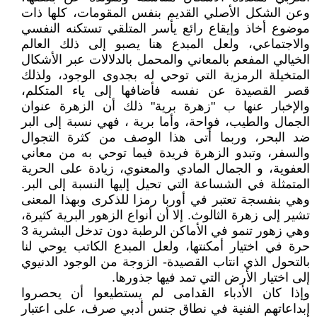
وعن الشكل الأصلي القديم بنفس المقومات، كلها ذات
موضوع أخاذ وإيقاع رائع يأسر المتلقي تستكنه النفسي
والاجتماعي، ولعل المبدع هنا يصبو إلى ذلك العالم
الخيالي المفعم بالمعاني والمحمل بالدلالات عبر الأشكال
المتخيلة الرمزية التي توحي له بجدوى الوجود، ولذلك
قصر القصيدة عن نفسه فأضافها إلى ياء المتكلم،
والإخبار عنها ب "زهرة برية" ذلك أن الزهرة عنوان
الجمال والطيب، فواحة، وأما برية ، فهي نسبة إلى البر
ضد البحر، وربما أتى هذا الوصف من كثرة التجوال
والسفر، وتبدو الزهرة فريدة فيما توحي به من معاني
العفوية، و الجمال المادي والمعنوي، زيادة على الحرية
المتمثلة في الشساعة التي تحيل إليها النسبة إلى البر.
وهي بنفسجة تعتبر في أوربا رمزا للذكرى وبهذا المعنى
تشير إلى زهرة الثالوث. إلا أن أنواع الزهور البرية كثيرة،
وهي زهور تنمو في الأماكن الرطبة دون تدخل البشرية 3
حرة في اختيار أمكنتها، ولعل المبدع الكاتب يوحي لنا
بالتحول الذي انتاب القصيدة- الزوجة من الوجود الدنيوي
إلى اختيار الأرض التي تمد فيها جذورها.
وإذا كان الأدباء القدامى لم يستطيعوا أن يحصروا
إبداعاتهم الفنية في نطاق جنس أدبي صرف، على اعتبار