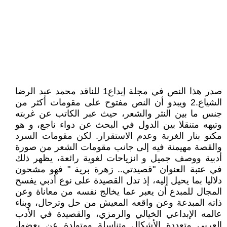
صدر هذا النص في مجلة إبداع1 للناقد محمد عبد الرضا
الشياع.2 ويبدو أن النص مفتوح على مقومات أكثر من
جنس ما بين النثر والشعر، حيث عبر الكاتب عن غربته
وتيهه متنقلا بين الدول في البحث عن دواء ناجع، و هو
مكتو بنار الغربة وعدم الاستقرار. لكن مقومات السرد
والقصة مهيمنة فيه إلى جانب مقومات الشعر من صورة
أدبية ووصف جميل و انزياحات لغوية رائعة، يظهر ذلك
في عتبة العنوان "قصيدتي.. زهرة برية " فهو مشحون
دلاليا بما يحيل إليه، إذ تدل القصيدة على نوع أدبي يفسح
المجال للمبدع أن يعبر عما يخالج نفسه من معاناة وعن
ذاته المبدعة وعن واقعه المعيش من حل وترحال، وبناء
عالمه الإبداعي الخيالي والرمزي، والقصيدة في الأدب
العربي متعددة الأشكال متناسلة ومتولدة عن بعضها،