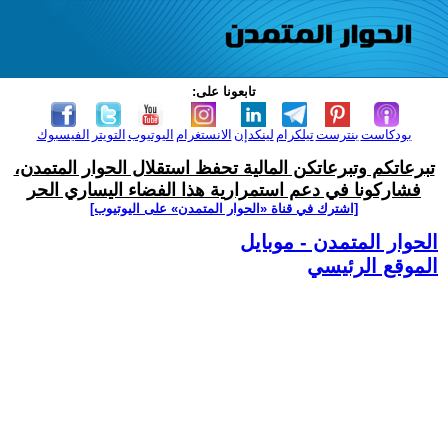
تابعونا على:
بودكاست
بنترست
تيلكرام
لينكدإن
الانستغرام
اليوتيوب
التويتر
الفيسبوك
تبرعاتكم وتبرعاتكن المالية تحفظ استقلال الحوار المتمدن،
فشاركونا في دعم استمرارية هذا الفضاء اليساري الحر
[اشترك في قناة ‫«الحوار المتمدن» على اليوتيوب]
الحوار المتمدن - موبايل
الموقع الرئيسي